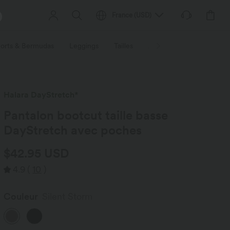
France
(
USD
)
orts & Bermudas
Leggings
Tailles
Activités / Utilités
Ti
Halara DayStretch*
Pantalon bootcut taille basse
DayStretch avec poches
$42.95 USD
4.9
(
10
)
Couleur
Silent Storm