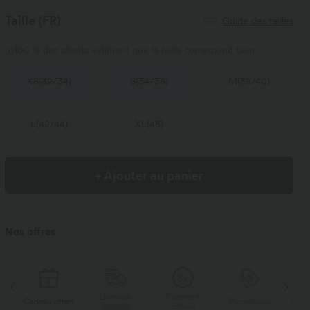
Taille
(FR)
Guide des tailles
100 % des clients estiment que la taille correspond bien.
XS
(
32/34
)
S
(
34/36
)
M
(
38/40
)
L
(
42/44
)
XL
(
46
)
+ Ajouter au panier
Nos offres
Livraison
Paiement
s
Cadeau offert
Promotions
Cade
gratuite
différé