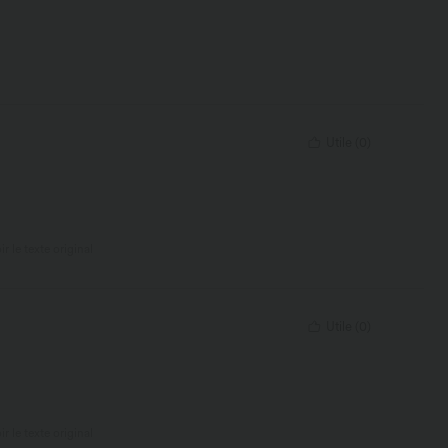
Utile
(
0
)
ir le texte original
Utile
(
0
)
ir le texte original