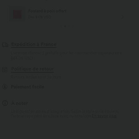
Foulard à pois offert
Dès $178 USD
Expédition à France
Livraison standard gratuite pour les commandes supérieures à
$84.09 USD
Politique de retour
Retours faciles sous 30 jours
Paiement facile
À noter
Le logo est en cours d’intégration. Selon le style ou la couleur,
l’article reçu peut être livré avec ou sans logo.
En savoir plus