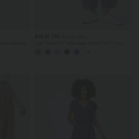
$56.95 USD
$61.95 USD
ches latérales,
Jean Barrel 7/8 taille basse Halara Flex™ avec
poches zippées
+4