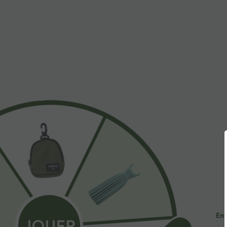
$44.95 USD
$31.95 USD
-20% sur le 2ème, -25% sur le 3ème
Short de yoga S
haute avec poch
Robe fluide midi de villégiature sans manches,
cm
encolure carrée, dos nu croisé, fronces et
soutien-gorge intégré
Ent