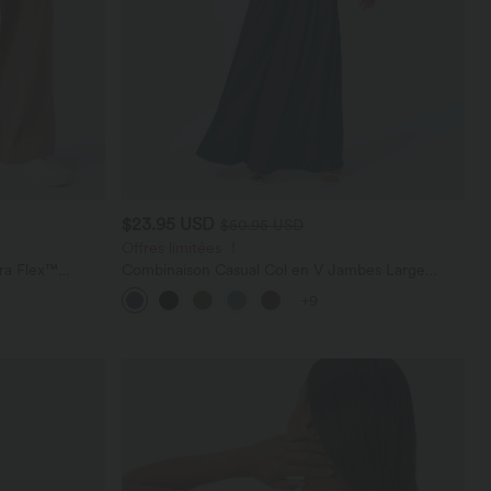
$23.95 USD
$50.95 USD
Offres limitées ！
ara Flex™
Combinaison Casual Col en V Jambes Large
les
Plissée Manches Courtes Poche Latérale Gaufrée
+9
Fluide