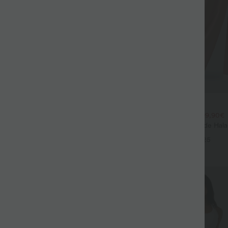
$44.95 USD
$39.95 USD
large fluide mélange lin taille
2 POUR 69,90€, 3 POUR 99,90€
don de serrage et poches
Pantalon Tailleur Large Fluide Hal
+9
Gaufré Taille Haute Poches Latéra
+25