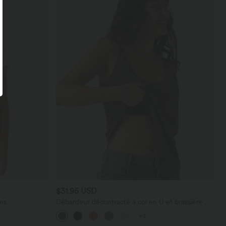
$31.95 USD
es
Débardeur décontracté à col en U et brassière
intégrée
+4