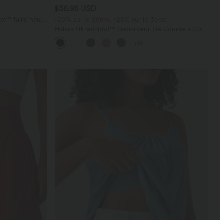
$36.95 USD
x™ taille haute
-20% sur le 2ème, -25% sur le 3ème
Halara UltraSculpt™ Débardeur De Course à Col
en U Dos Nu Ourlet Incurvé Croisé
+15