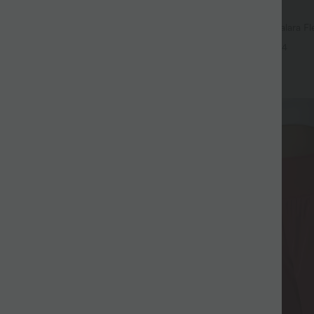
$56.95 USD
$42.95 USD
$61.95 USD
mple Halara Flex™ taille haute
Jean baggy asymétrique Halara Fle
 décontracté avec poches
effet délavé avec poches
+4