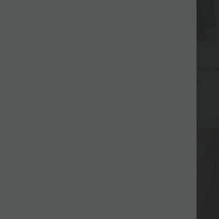
$44.95 USD
fluide taille haute avec cordon de
Robe longue fluide fendue avec po
 latérales et aspect lin
dos nu et effet torsadé
+19
+12
Promo