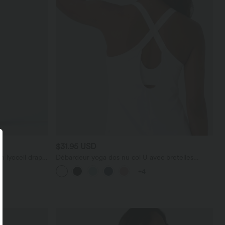
$31.95 USD
n lyocell drapé
Débardeur yoga dos nu col U avec bretelles
croisées, ourlet arrondi et effet frais InstantCool,
+4
protection solaire UPF50+