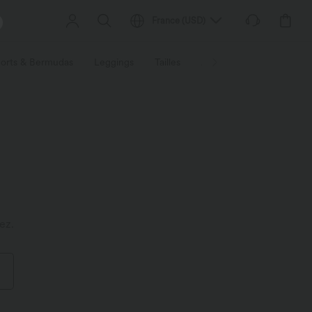
France
(
USD
)
orts & Bermudas
Leggings
Tailles
Activités / Utilités
Ti
ez.