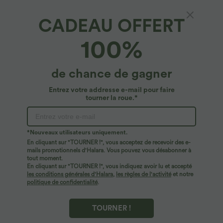
CADEAU OFFERT
100%
de chance de gagner
Entrez votre addresse e-mail pour faire
tourner la roue.*
Oops!
Nous ne semblons pas pouvoir trouver la page que
*Nouveaux utilisateurs uniquement.
vous recherchez.
En cliquant sur "TOURNER !", vous acceptez de recevoir des e-
mails promotionnels d'Halara. Vous pouvez vous désabonner à
tout moment.
Acheter plus
En cliquant sur "TOURNER !", vous indiquez avoir lu et accepté
les conditions générales d'Halara
,
les règles de l'activité
et notre
politique de confidentialité
.
TOURNER !