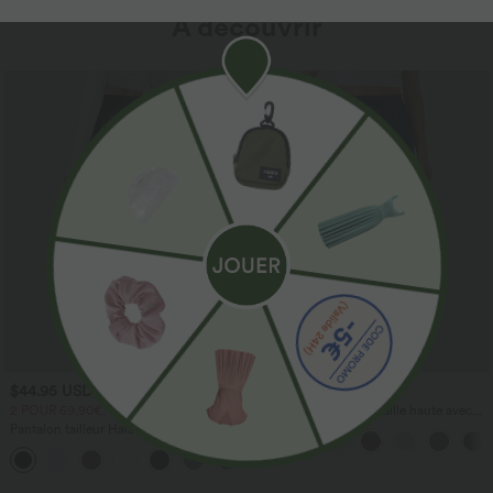
À découvrir
$44.95 USD
$41.95 USD
2 POUR 69,90€, 3 POUR 99,90€
Pantalon large fluide taille haute avec
cordon de serrage, poches latérales et
Pantalon tailleur Halara Flex™
aspect lin
DayStretch coupe droite taille haute
+23
avec poches