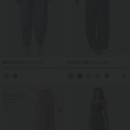
$56.95 USD
$33.95 USD
$61.95 USD
$39.95 USD
Halara Flex™ Jogging barrel en denim
Pantalon casual large fluide mélange lin
taille mi-haute avec poches
taille haute avec cordon de serrage et
poches