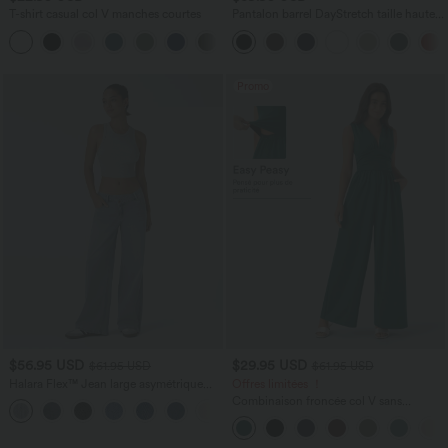
T-shirt casual col V manches courtes
Pantalon barrel DayStretch taille haute
avec poches
+9
Promo
$56.95 USD
$29.95 USD
$61.95 USD
$61.95 USD
Halara Flex™ Jean large asymétrique
Offres limitées ！
taille basse avec bouton, fermeture
Combinaison froncée col V sans
+5
éclair et poches multiples, délavé et
manches avec poches - Easy Peasy
extensible en maille