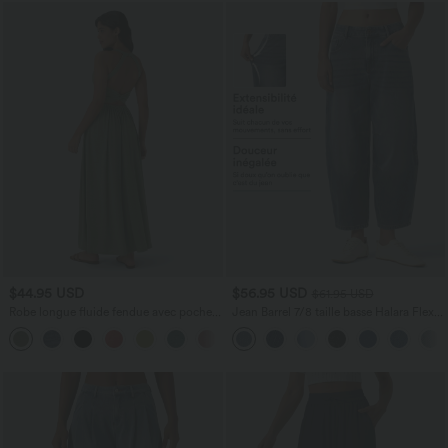
$44.95 USD
$56.95 USD
$61.95 USD
Robe longue fluide fendue avec poches
Jean Barrel 7/8 taille basse Halara Flex™
latérales, dos nu et effet torsadé
avec poches zippées
+8