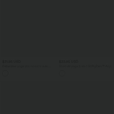
$31.95 USD
$33.95 USD
Débardeur yoga dos nu col U avec
Short de yoga 2-en-1 SoftlyZero™ Airy
bretelles croisées, ourlet arrondi et effet
taille très haute effet frais InstantCool
frais InstantCool, protection solaire
22,8 cm avec poches
UPF50+