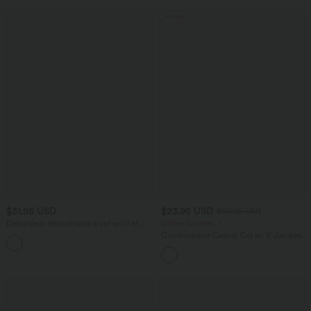
Promo
$31.95 USD
$23.95 USD
$50.95 USD
Débardeur décontracté à col en U et
Offres limitées ！
brassière intégrée
Combinaison Casual Col en V Jambes
Large Plissée Manches Courtes Poche
Latérale Gaufrée Fluide