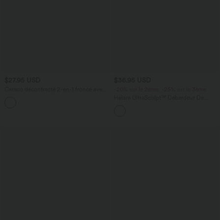
$27.95 USD
$36.95 USD
Caraco décontracté 2-en-1 froncé avec
-20% sur le 2ème, -25% sur le 3ème
brassière intégrée bretelles réglables
Halara UltraSculpt™ Débardeur De
Course à Col en U Dos Nu Ourlet
Incurvé Croisé