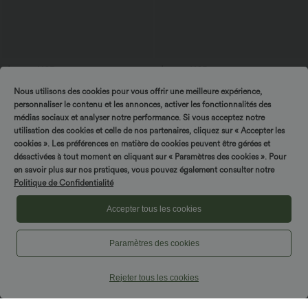
$27.95 USD
$16.95 USD
$31.95 USD
Blouse esprit bureau oversize
Offres bonus $14.52 USD
Nous utilisons des cookies pour vous offrir une meilleure expérience,
défroissage facile, col V et manches
Short type boxer taille haute très
+1
courtes
extensible et doux pour la détente
personnaliser le contenu et les annonces, activer les fonctionnalités des
médias sociaux et analyser notre performance. Si vous acceptez notre
utilisation des cookies et celle de nos partenaires, cliquez sur « Accepter les
cookies ». Les préférences en matière de cookies peuvent être gérées et
désactivées à tout moment en cliquant sur « Paramètres des cookies ». Pour
en savoir plus sur nos pratiques, vous pouvez également consulter notre
Politique de Confidentialité
Accepter tous les cookies
Paramètres des cookies
Rejeter tous les cookies