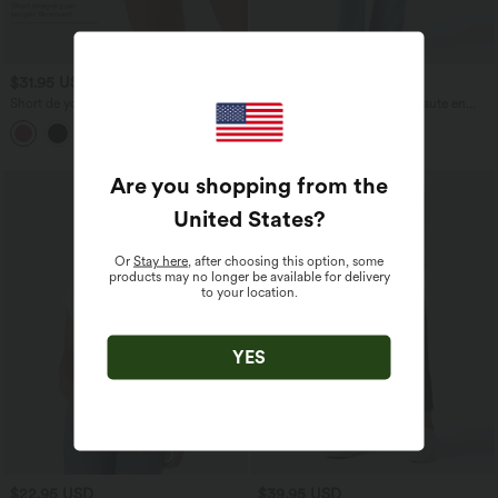
$31.95 USD
$53.95 USD
$56.95 USD
Short de yoga SoftlyZero™ Airy 2-en-1
Jean décontracté taille mi-haute en
taille très haute avec poches et effet frais
lyocell drapé avec cordon de serrage et
+23
InstantCool 17,5 cm
poches
Are you shopping from the
United States
?
Or
Stay here
, after choosing this option, some
products may no longer be available for delivery
to your location.
YES
$22.95 USD
$39.95 USD