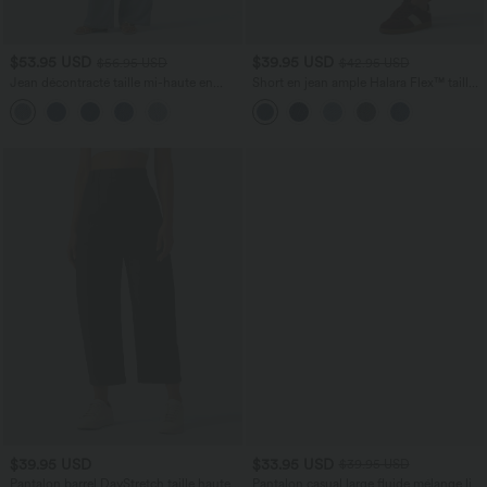
$53.95 USD
$39.95 USD
$56.95 USD
$42.95 USD
Jean décontracté taille mi-haute en
Short en jean ample Halara Flex™ taille
lyocell drapé avec cordon de serrage et
haute croisé gainant décontracté avec
poches
poches
$39.95 USD
$33.95 USD
$39.95 USD
Pantalon barrel DayStretch taille haute
Pantalon casual large fluide mélange lin