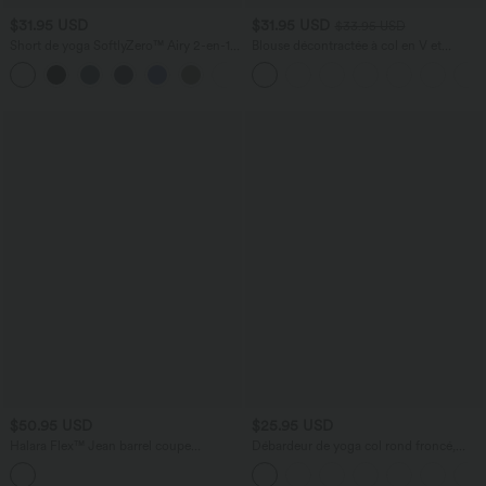
$31.95 USD
$31.95 USD
$33.95 USD
Short de yoga SoftlyZero™ Airy 2-en-1
Blouse décontractée à col en V et
taille très haute avec poches et effet frais
manches courtes bouffantes
+23
InstantCool 17,5 cm
$50.95 USD
$25.95 USD
Halara Flex™ Jean barrel coupe
Débardeur de yoga col rond froncé,
tonneau taille mi-haute avec poches
tissu rafraîchissant - Protection UPF50+