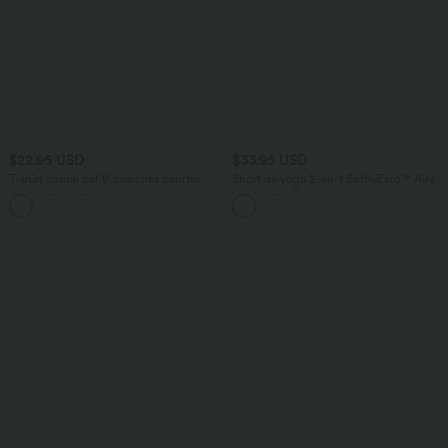
$22.95 USD
$33.95 USD
T-shirt casual col V manches courtes
Short de yoga 2-en-1 SoftlyZero™ Airy
taille très haute effet frais InstantCool
+9
22,8 cm avec poches