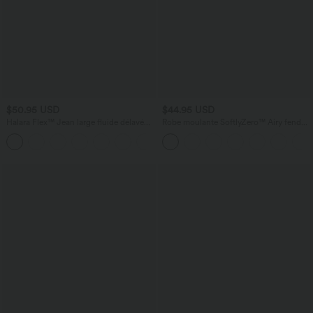
$50.95 USD
$44.95 USD
Halara Flex™ Jean large fluide délavé
Robe moulante SoftlyZero™ Airy fendue
taille haute à rayures avec poches
à effet frais InstantCool, brassière
+1
intégrée, dos nu croisé à lacets,
légèrement plissée pour invitée de
mariage et demoiselle d'honneur