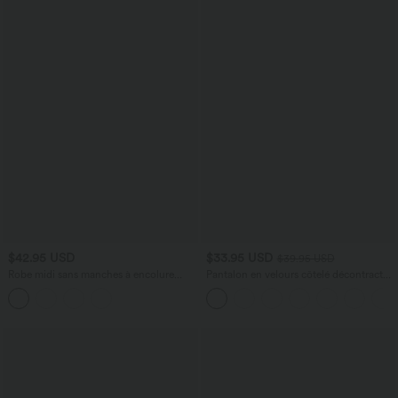
$42.95 USD
$33.95 USD
$39.95 USD
Robe midi sans manches à encolure
Pantalon en velours côtelé décontracté
arrondie avec coussinets amovibles et
taille moyenne avec poches latérales
ourlet à volants