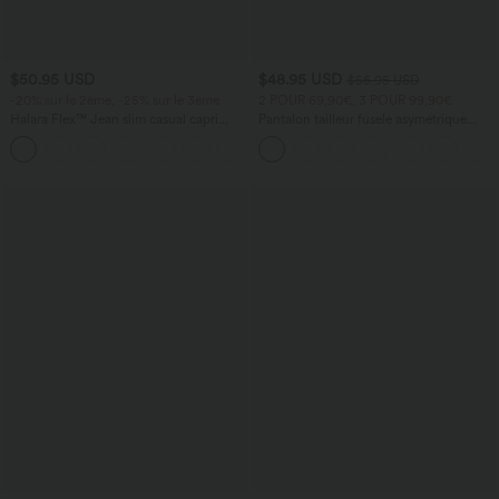
$50.95 USD
$48.95 USD
$56.95 USD
-20% sur le 2ème, -25% sur le 3ème
2 POUR 69,90€, 3 POUR 99,90€
Halara Flex™ Jean slim casual capri
Pantalon tailleur fuselé asymétrique
taille haute avec fentes et poches
taille moyenne Halara Flex™ DayStretch
avec poches