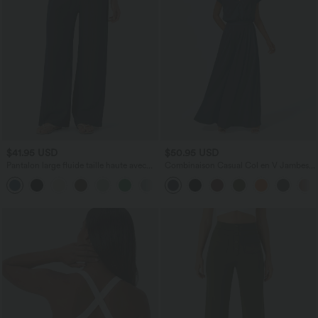
$41.95 USD
$50.95 USD
Pantalon large fluide taille haute avec
Combinaison Casual Col en V Jambes
cordon de serrage, poches latérales et
Large Plissée Manches Courtes Poche
+15
aspect lin
Latérale Gaufrée Fluide