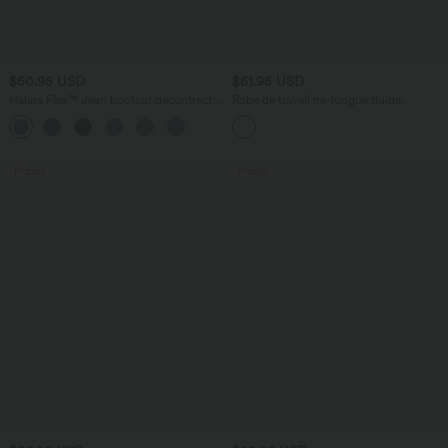
$50.95 USD
$61.95 USD
Halara Flex™ Jean bootcut décontracté
Robe de travail mi-longue fluide
extensible délavé taille haute à poches
gainante à manches chauve-souris avec
+5
multiples
poches
Promo
Promo