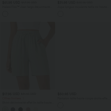
$61.95 USD
$31.95 USD
$67.95 USD
$33.95 USD
Halara Flex™ Jean large décontracté
Jupe longue moulante taille mi-haute
taille haute gainant avec poches
avec nœud devant et fronces imprimé
floral/à rayures
$17.95 USD
$50.95 USD
$31.95 USD
Offres limitées ！
Pantalon taille haute coupe droite effet
lin avec poches
Short décontracté effet lin taille haute
avec cordon de serrage et poches
latérales