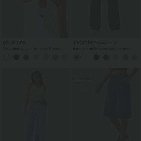
$31.95 USD
$36.95 USD
$44.95 USD
Débardeur yoga dos nu col U avec
Pantalon taille haute coupe droite
bretelles croisées, ourlet arrondi et effet
DayStretch avec poches
frais InstantCool, protection solaire
UPF50+