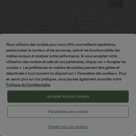
*En vous abonnant, vous acceptez de recevoir des
communications promotionelles de Halara par email. Vous
pouvez vous désabonner à tout moment. En continuant, vous
acceptez nos
Conditions Générales
et notre
Politique de Confidentialité
.
Nous utilisons des cookies pour vous offrir une meilleure expérience,
personnaliser le contenu et les annonces, activer les fonctionnalités des
médias sociaux et analyser notre performance. Si vous acceptez notre
utilisation des cookies et celle de nos partenaires, cliquez sur « Accepter les
cookies ». Les préférences en matière de cookies peuvent être gérées et
désactivées à tout moment en cliquant sur « Paramètres des cookies ». Pour
en savoir plus sur nos pratiques, vous pouvez également consulter notre
À propos de Halara
Politique de Confidentialité
Service des utilisateurs
Accepter tous les cookies
Découvrir Halara
Mon compte
Paramètres des cookies
Centre d'aide
Innovation textile
Liens utiles
Connexion ou inscription
Rejeter tous les cookies
Nous contacter