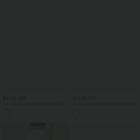
$42.95 USD
$50.95 USD
Top casual à pois épaule dénudée à
Jean droit décontracté croisé gainant
manches courtes avec ourlet incurvé
taille haute avec poches Halara Flex™
asymétrique et brassière intégrée