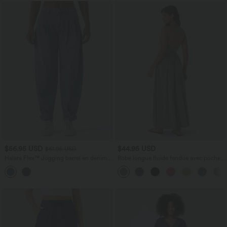
$56.95 USD
$44.95 USD
$61.95 USD
Halara Flex™ Jogging barrel en denim
Robe longue fluide fendue avec poches
taille mi-haute avec poches
latérales, dos nu et effet torsadé