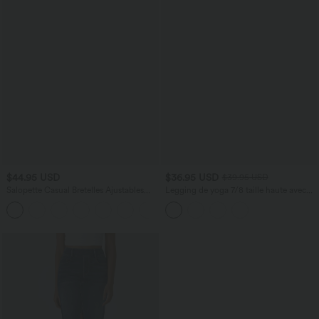
$44.95 USD
$36.95 USD
$39.95 USD
Salopette Casual Bretelles Ajustables
Legging de yoga 7/8 taille haute avec
Boutonnés Multiples Poches Plis et
poches latérales, dos croisé et dentelle
+10
Tissu Gaufré
contrastante Softlyzero™-UPF50+