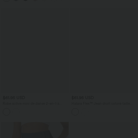
$61.95 USD
$61.95 USD
Robe active mini de danse 2-en-1 à
Halara Flex™ Jean droit coloré taille
petites fleurs, coussinets amovibles,
basse avec poches
poches et accès facile Easy Peasy