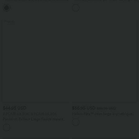
avec poches
taille haute avec cordon de serrage et
+5
poches
Promo
$44.95 USD
$56.95 USD
$61.95 USD
2 POUR 69,90€, 3 POUR 99,90€
Halara Flex™ Jean large asymétrique
taille basse avec bouton, fermeture
Pantalon Tailleur Large Fluide Halara
éclair et poches multiples, délavé et
Flex™ Gaufré Taille Haute Poches
extensible en maille
+21
Latérales