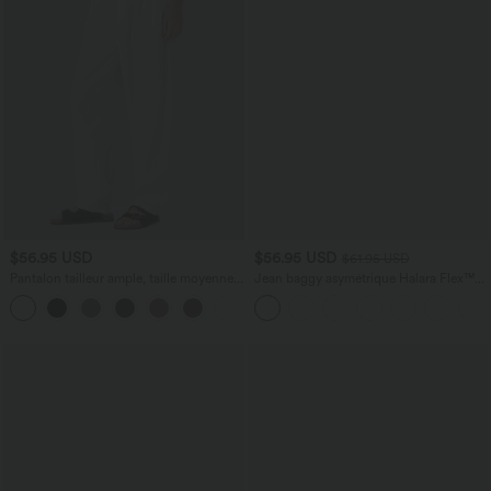
$56.95 USD
$56.95 USD
$61.95 USD
Pantalon tailleur ample, taille moyenne,
Jean baggy asymétrique Halara Flex™
coupe barrel, à poches
taille haute effet délavé avec poches
+3