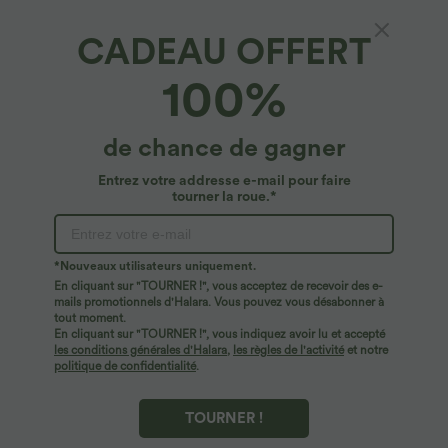
CADEAU OFFERT
100%
de chance de gagner
Entrez votre addresse e-mail pour faire
tourner la roue.*
Oops!
Nous ne semblons pas pouvoir trouver la page que
*Nouveaux utilisateurs uniquement.
vous recherchez.
En cliquant sur "TOURNER !", vous acceptez de recevoir des e-
mails promotionnels d'Halara. Vous pouvez vous désabonner à
tout moment.
Acheter plus
En cliquant sur "TOURNER !", vous indiquez avoir lu et accepté
les conditions générales d'Halara
,
les règles de l'activité
et notre
politique de confidentialité
.
TOURNER !