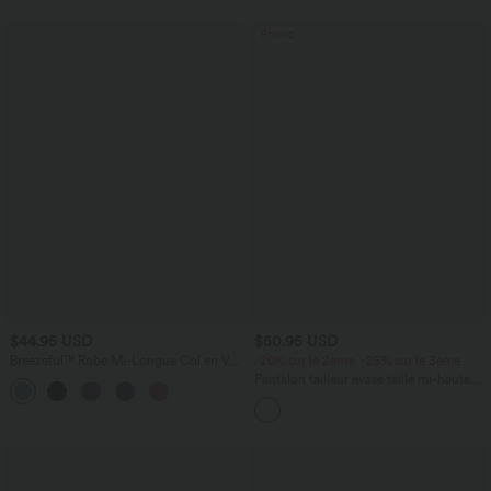
Promo
$44.95 USD
$50.95 USD
Breezeful™ Robe Mi-Longue Col en V
-20% sur le 2ème, -25% sur le 3ème
Manches Courtes Poche Latérale Nouée
Pantalon tailleur évasé taille mi-haute
+8
au Dos Séchage Rapide
Halara Flex™ DayStretch avec zip latéral
et poches