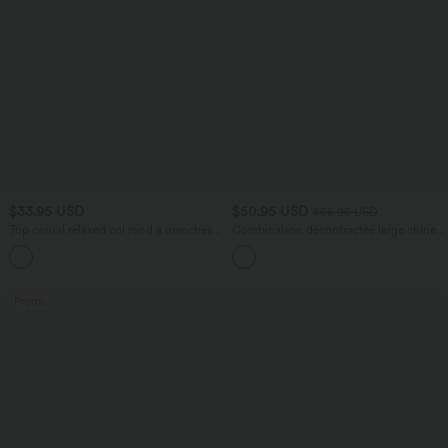
$33.95 USD
$50.95 USD
$56.95 USD
Top casual relaxed col rond à manches
Combinaison décontractée large chinée
chauve-souris
froncée bretelles ajustables avec poches
+1
- Easy Peasy
Promo