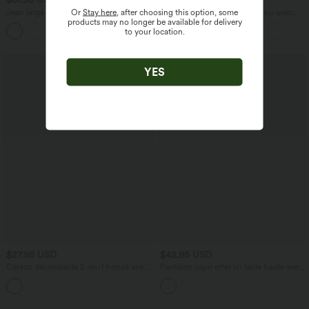
Or
Stay here
, after choosing this option, some
Jean large casual taille haute en lyocell
Débardeur yoga plissé à dos nu avec
products may no longer be available for delivery
avec poches
bretelles croisées et séchage rapide
to your location.
YES
$27.95 USD
$42.95 USD
Caraco décontracté 2-en-1 froncé avec
Pantalon capri effet lin taille haute avec
brassière intégrée bretelles réglables
poches zippées