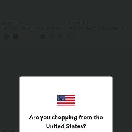
$31.95 USD
$31.95 USD
Bermuda SoftlyZero™ Airy de yoga taille
Débardeur décontracté à col en U et
haute avec poches multiples et effet
brassière intégrée
+16
frais InstantCool
Are you shopping from the
United States
?
$61.95 USD
$33.95 USD
$36.95 USD