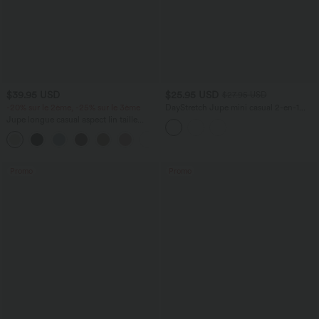
$39.95 USD
$25.95 USD
$27.95 USD
-20% sur le 2ème, -25% sur le 3ème
DayStretch Jupe mini casual 2-en-1
bodycon plissée croisée taille haute
Jupe longue casual aspect lin taille
haute avec cordon de serrage
Promo
Promo