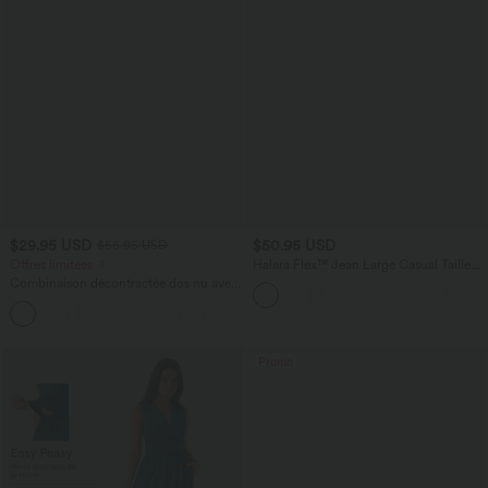
$29.95 USD
$50.95 USD
$56.95 USD
Offres limitées ！
Halara Flex™ Jean Large Casual Taille
Haute Poches Multiples Tricot
Combinaison décontractée dos nu avec
Extensible Délavé
poches latérales
+10
Promo