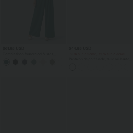
$61.95 USD
$44.95 USD
Combinaison froncée col V sans
-20% sur le 2ème, -25% sur le 3ème
manches avec poches - Easy Peasy
Pantalon de golf fuselé, taille mi-haute,
+7
cordon, ourlet courbé, séchage rapide,
avec poches—UPF40+