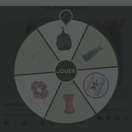
À découvrir
Promo
$44.95 USD
$56.95 USD
$61.95 USD
2 POUR 69,90€, 3 POUR 99,90€
Jean Barrel 7/8 taille basse Halara Flex™
avec poches zippées
Pantalon tailleur Halara Flex™
DayStretch coupe droite taille haute
+23
avec poches