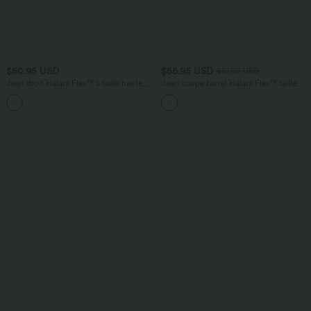
$50.95 USD
$56.95 USD
$61.95 USD
Jean droit Halara Flex™ à taille haute,
Jean coupe barrel Halara Flex™ taille
poches multiples, effet délavé et tissu
haute avec poches
+3
extensible