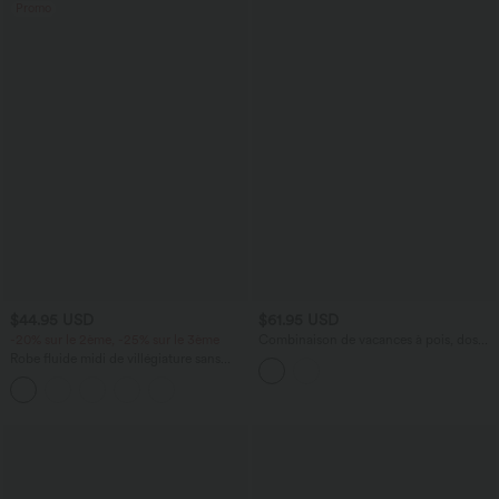
Promo
$44.95 USD
$61.95 USD
-20% sur le 2ème, -25% sur le 3ème
Combinaison de vacances à pois, dos
nu halter, coussinets amovibles, poches
Robe fluide midi de villégiature sans
et accès facile Easy Peasy
manches, encolure carrée, dos nu croisé,
fronces et soutien-gorge intégré