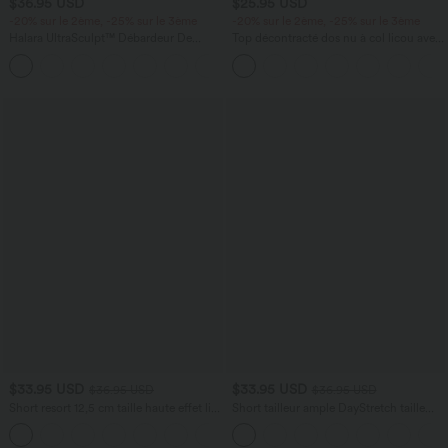
$36.95 USD
$25.95 USD
-20% sur le 2ème, -25% sur le 3ème
-20% sur le 2ème, -25% sur le 3ème
Halara UltraSculpt™ Débardeur De
Top décontracté dos nu à col licou avec
Course à Col en U Dos Nu Ourlet
lien dans le dos
+11
Incurvé Croisé
$33.95 USD
$33.95 USD
$36.95 USD
$36.95 USD
Short resort 12,5 cm taille haute effet lin
Short tailleur ample DayStretch taille
avec ourlet roulotté et poches
haute 17,5 cm avec poches