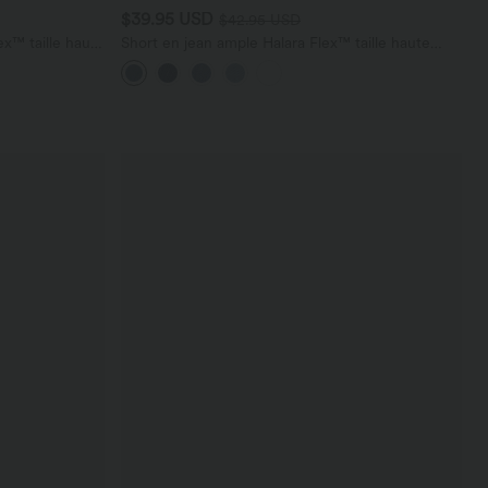
$39.95 USD
$42.95 USD
x™ taille haute
Short en jean ample Halara Flex™ taille haute
croisé gainant décontracté avec poches