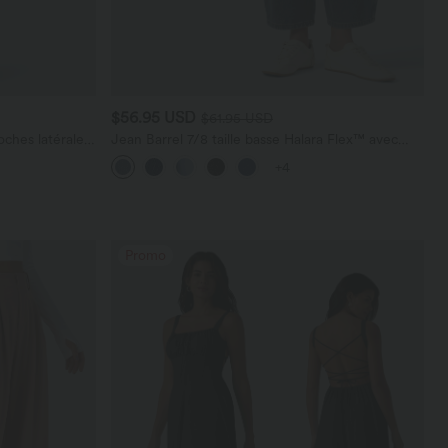
$56.95 USD
$61.95 USD
ches latérales,
Jean Barrel 7/8 taille basse Halara Flex™ avec
poches zippées
+4
Promo