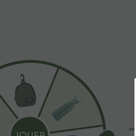
$31.95 USD
$53.95 USD
Short de yoga SoftlyZero™ Airy 2-en-1 taille très
Jean décontract
haute avec poches et effet frais InstantCool 17,5
avec cordon de
+27
cm
Ent