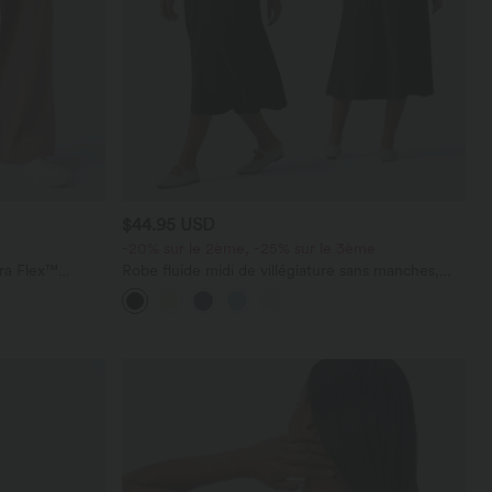
$44.95 USD
-20% sur le 2ème, -25% sur le 3ème
ara Flex™
Robe fluide midi de villégiature sans manches,
les
encolure carrée, dos nu croisé, fronces et
soutien-gorge intégré