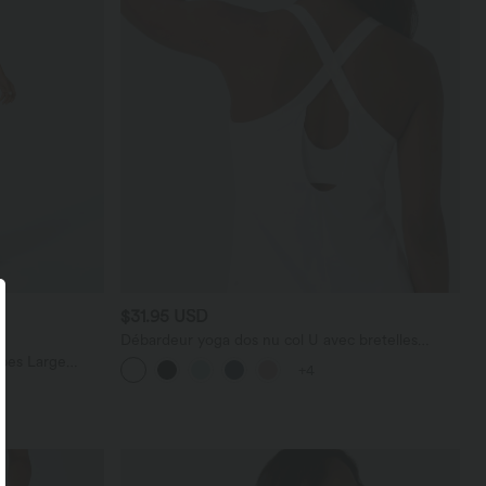
$31.95 USD
Débardeur yoga dos nu col U avec bretelles
croisées, ourlet arrondi et effet frais InstantCool,
bes Large
+4
protection solaire UPF50+
térale Gaufrée