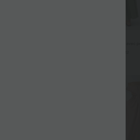
$44.95 USD
fluide taille haute avec cordon de
Robe longue fluide fendue avec po
 latérales et aspect lin
dos nu et effet torsadé
+19
+12
Promo