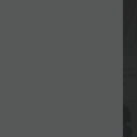
$44.95 USD
$39.95 USD
large fluide mélange lin taille
2 POUR 69,90€, 3 POUR 99,90€
don de serrage et poches
Pantalon Tailleur Large Fluide Hal
+9
Gaufré Taille Haute Poches Latéra
+25