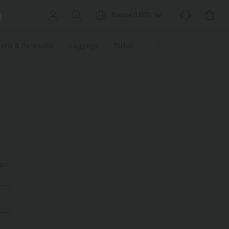
France
(
USD
)
orts & Bermudas
Leggings
Tailles
Activités / Utilités
Ti
ez.