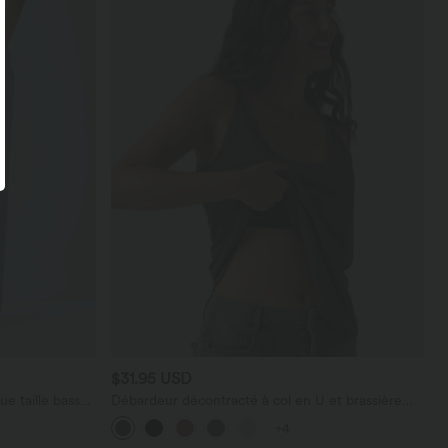
$31.95 USD
e taille basse
Débardeur décontracté à col en U et brassière
poches
intégrée
+4
maille