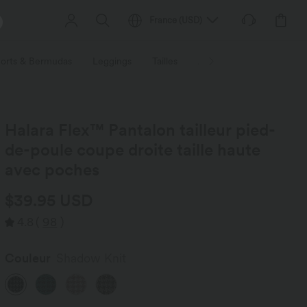
France
(
USD
)
orts & Bermudas
Leggings
Tailles
Activités / Utilités
Ti
Halara Flex™ Pantalon tailleur pied-
de-poule coupe droite taille haute
avec poches
$39.95 USD
4.8
(
98
)
Couleur
Shadow Knit