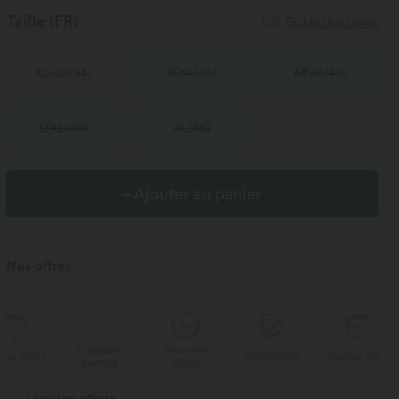
Taille
(FR)
Guide des tailles
XS
(
32/34
)
S
(
34/36
)
M
(
38/40
)
L
(
42/44
)
XL
(
46
)
+ Ajouter au panier
Nos offres
Livraison
Paiement
Li
rt
Promotions
Cadeau offert
gratuite
différé
g
Livraison offerte