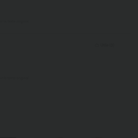
ir le texte original
Utile
(
0
)
ir le texte original