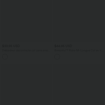
$33.95 USD
$44.95 USD
Débardeur décontracté col carré avec
Breezeful™ Robe Mi-Longue Col en V
soutien-gorge intégré bonnets B-E
Manches Courtes Poche Latérale Nouée
au Dos Séchage Rapide