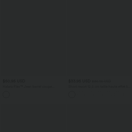
$50.95 USD
$33.95 USD
$36.95 USD
Halara Flex™ Jean barrel coupe
Short resort 12,5 cm taille haute effet lin
tonneau taille mi-haute avec poches
avec ourlet roulotté et poches