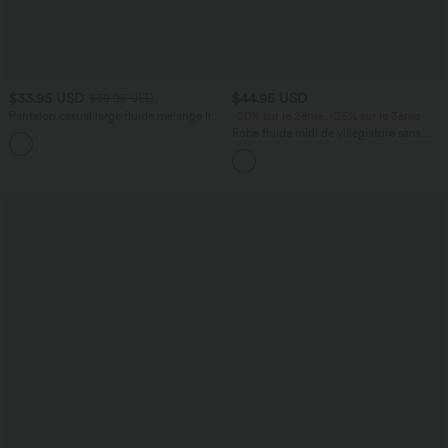
$33.95 USD
$44.95 USD
$39.95 USD
Pantalon casual large fluide mélange lin
-20% sur le 2ème, -25% sur le 3ème
taille haute avec cordon de serrage et
Robe fluide midi de villégiature sans
+5
poches
manches, encolure carrée, dos nu croisé,
fronces et soutien-gorge intégré