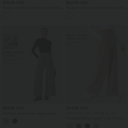
$39.95 USD
$42.95 USD
Pantalon barrel DayStretch taille haute
Pantalon de travail fuselé taille moyenne
avec poches
avec largeur ajustable Halara Flex™
+5
DayStretch avec poches
$56.95 USD
$44.95 USD
Pantalon de travail en crêpe à taille
2 POUR 69,90€, 3 POUR 99,90€
haute et jambes larges avec double
Pantalon Tailleur Large Fluide Halara
ceinture et poches Halara Flex™
Flex™ Gaufré Taille Haute Poches
Latérales