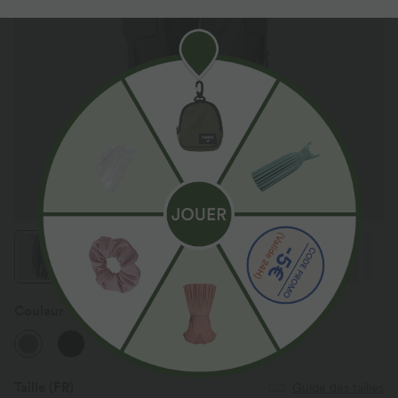
Couleur
Brushed Nickel
Taille
(FR)
Guide des tailles