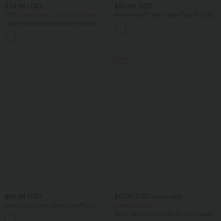
$39.95 USD
$50.95 USD
-20% sur le 2ème, -25% sur le 3ème
Halara Flex™ Jean Large Casual Taille
Haute Poches Multiples Tricot
Jupe longue casual aspect lin taille
Extensible Délavé
haute avec cordon de serrage
Promo
$25.95 USD
$17.95 USD
$31.95 USD
Short yoga 2-en-1 SoftlyZero™ Airy
Offres limitées ！
effet frais InstantCool taille très haute
Short décontracté effet lin taille haute
+20
12,5 cm avec poches, longueur allongée
avec cordon de serrage et poches