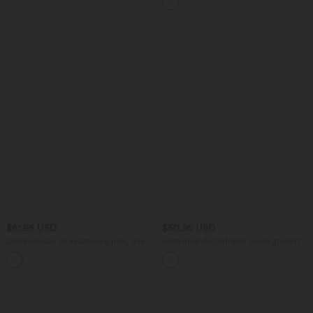
avec poches—UPF40+
$61.95 USD
$50.95 USD
Combinaison de vacances à pois, dos
Jean droit décontracté croisé gainant
nu halter, coussinets amovibles, poches
taille haute avec poches Halara Flex™
et accès facile Easy Peasy