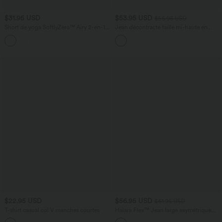
$31.95 USD
$53.95 USD
$56.95 USD
Short de yoga SoftlyZero™ Airy 2-en-1
Jean décontracté taille mi-haute en
taille très haute avec poches et effet frais
lyocell drapé avec cordon de serrage et
+23
InstantCool 17,5 cm
poches
$22.95 USD
$56.95 USD
$61.95 USD
T-shirt casual col V manches courtes
Halara Flex™ Jean large asymétrique
taille basse avec bouton, fermeture