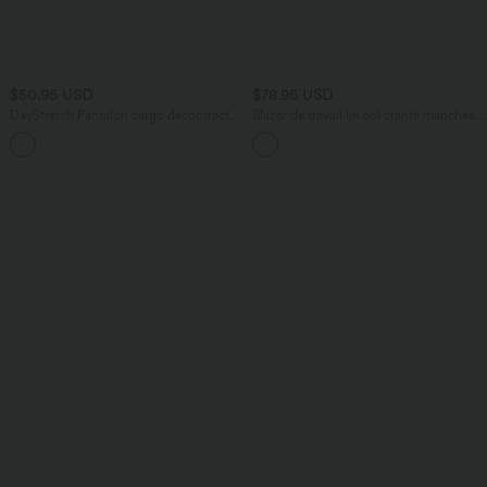
$50.95 USD
$78.95 USD
DayStretch Pantalon cargo décontracté
Blazer de travail lin col cranté manches
taille haute coupe droite avec poches
longues avec poches