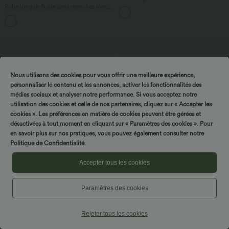
bretelles asymétriques, côtés froncés et
Robe longue fluide sans manches avec
poches
brassière intégrée (Bonnets E-G) et
poches
Nous utilisons des cookies pour vous offrir une meilleure expérience,
personnaliser le contenu et les annonces, activer les fonctionnalités des
médias sociaux et analyser notre performance. Si vous acceptez notre
utilisation des cookies et celle de nos partenaires, cliquez sur « Accepter les
cookies ». Les préférences en matière de cookies peuvent être gérées et
désactivées à tout moment en cliquant sur « Paramètres des cookies ». Pour
Tournez & gagnez !
en savoir plus sur nos pratiques, vous pouvez également consulter notre
Politique de Confidentialité
Accepter tous les cookies
$42.95 USD
$56.95 USD
Paramètres des cookies
Pantalon tailleur légèrement évasé taille
Pantalon large fluide taille haute en lin
haute avec poches arrière Halara Flex™
mélangé avec poches et liens latéraux
+13
Rejeter tous les cookies