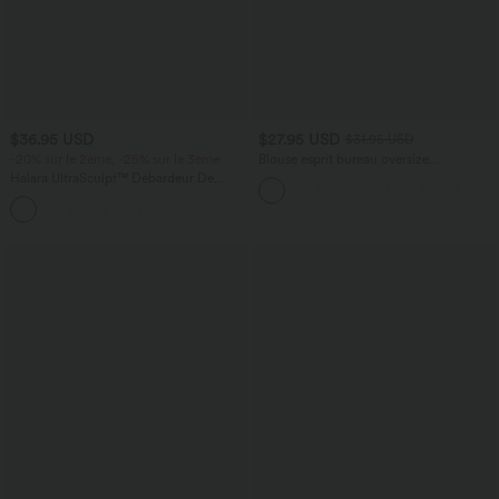
$36.95 USD
$27.95 USD
$31.95 USD
-20% sur le 2ème, -25% sur le 3ème
Blouse esprit bureau oversize
défroissage facile, col V et manches
Halara UltraSculpt™ Débardeur De
courtes
Course à Col en U Dos Nu Ourlet
+11
Incurvé Croisé