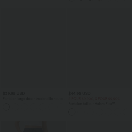
$39.95 USD
$44.95 USD
Pantalon large décontracté taille haute
2 POUR 69,90€, 3 POUR 99,90€
avec cordon de serrage et poches
Pantalon tailleur Halara Flex™
+2
latérales
DayStretch coupe droite taille haute
avec poches