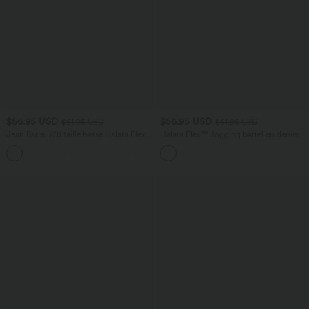
$56.95 USD
$56.95 USD
$61.95 USD
$61.95 USD
Jean Barrel 7/8 taille basse Halara Flex™
Halara Flex™ Jogging barrel en denim
avec poches zippées
taille mi-haute avec poches