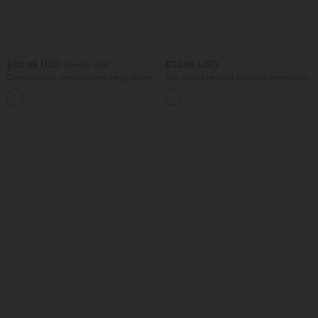
$50.95 USD
$33.95 USD
$56.95 USD
Combinaison décontractée large chinée
Top casual relaxed col rond à manches
froncée bretelles ajustables avec poches
chauve-souris
+10
- Easy Peasy