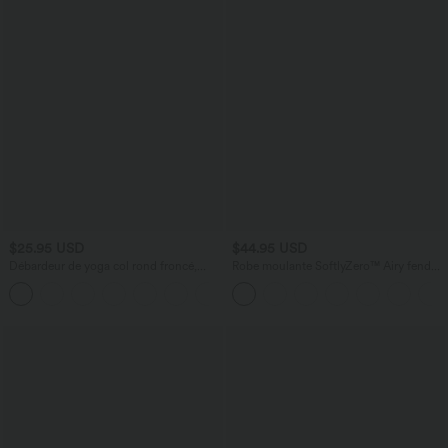
$25.95 USD
$44.95 USD
Débardeur de yoga col rond froncé,
Robe moulante SoftlyZero™ Airy fendue
tissu rafraîchissant - Protection UPF50+
à effet frais InstantCool, brassière
+16
intégrée, dos nu croisé à lacets,
légèrement plissée pour invitée de
mariage et demoiselle d'honneur