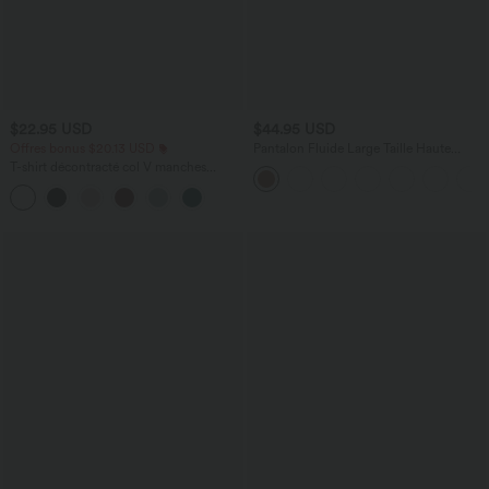
$22.95 USD
$44.95 USD
Offres bonus $20.13 USD
Pantalon Fluide Large Taille Haute
Poches Latérales Palazzo Solide Casual
T-shirt décontracté col V manches
Linen-Feel
courtes coupe courte