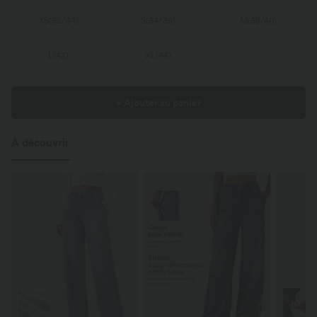
XS
(
32/34
)
S
(
34/36
)
M
(
38/40
)
L
(
42
)
XL
(
44
)
+ Ajouter au panier
À découvrir