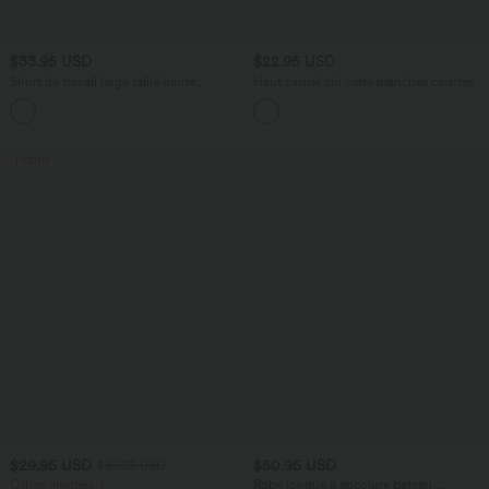
$33.95 USD
$22.95 USD
Short de travail large taille haute
Haut casual col carré manches courtes
DayStretch avec poches
+11
Promo
$29.95 USD
$50.95 USD
$67.95 USD
Offres limitées ！
Robe longue à encolure bateau,