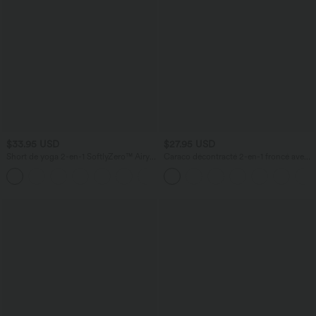
$33.95 USD
$27.95 USD
Short de yoga 2-en-1 SoftlyZero™ Airy
Caraco décontracté 2-en-1 froncé avec
taille très haute effet frais InstantCool
brassière intégrée bretelles réglables
+10
22,8 cm avec poches