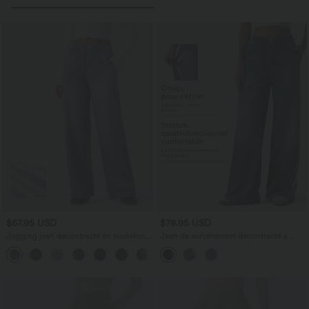
$67.95 USD
$78.95 USD
Jogging jean décontracté en molleton
Jean de survêtement décontracté à
French Terry imprimé denim taille mi-
rayures en tissu éponge français
haute avec poches
imprimé denim taille mi-haute avec
poches