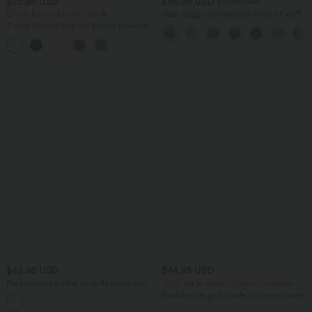
$25.95 USD
$56.95 USD
$61.95 USD
Offres bonus $20.13 USD
Jean baggy asymétrique Halara Flex™
taille haute effet délavé avec poches
T-shirt décontracté col bateau manches
courtes coton
$42.95 USD
$44.95 USD
Pantalon capri effet lin taille haute avec
-20% sur le 2ème, -25% sur le 3ème
poches zippées
Pantalon de golf fuselé, taille mi-haute,
+7
cordon, ourlet courbé, séchage rapide,