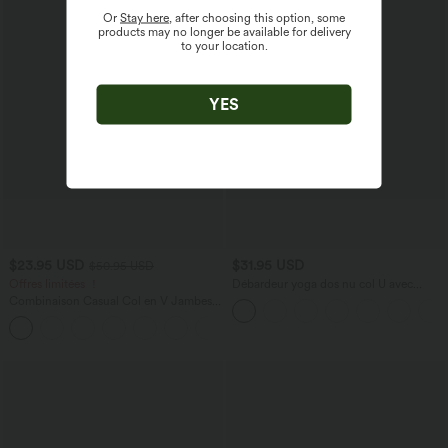
Or
Stay here
, after choosing this option, some
products may no longer be available for delivery
to your location.
YES
$23.95 USD
$31.95 USD
$50.95 USD
Offres limitées ！
Débardeur yoga dos nu col U avec
bretelles croisées, ourlet arrondi et effet
Combinaison Casual Col en V Jambes
frais InstantCool, protection solaire
Large Plissée Manches Courtes Poche
UPF50+
+5
Latérale Gaufrée Fluide