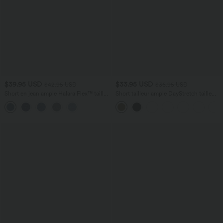
$39.95 USD
$33.95 USD
$42.95 USD
$36.95 USD
Short en jean ample Halara Flex™ taille
Short tailleur ample DayStretch taille
haute croisé gainant décontracté avec
haute 17,5 cm avec poches
poches