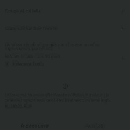
Coupe et détails
Taille plate
Poches arrière
Poches latérales
Composition & Entretien
Braguette boutonnée
Braguette zippée
Travail
Livraison standard gratuite pour les commandes
supérieures à
Longueur sol
$84.09 USD
Taille haute
Baggy
Retours faciles sous 30 jours
Coupe classique
Cargo
Paiement facile
Le logo est en cours d’intégration. Selon le style ou la
couleur, l’article reçu peut être livré avec ou sans logo.
En savoir plus
À découvrir
Avis(23)