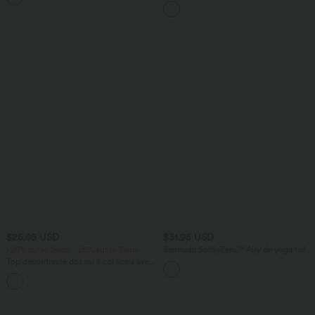
latérales
$25.95 USD
$31.95 USD
-20% sur le 2ème, -25% sur le 3ème
Bermuda SoftlyZero™ Airy de yoga taille
haute avec poches multiples et effet
Top décontracté dos nu à col licou avec
frais InstantCool
lien dans le dos
+1