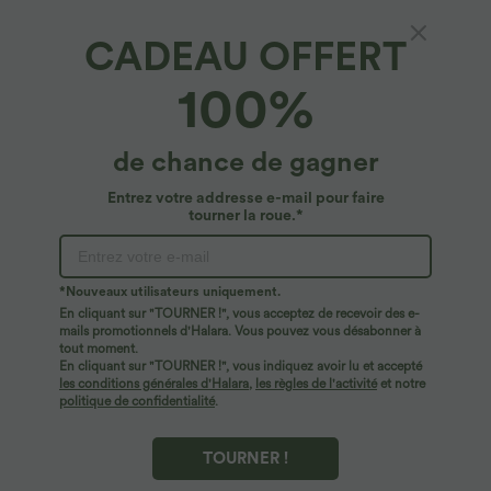
CADEAU OFFERT
Pantalon cargo de voyage taille haute avec
100%
poches multiples
4.8
(
23
)
de chance de gagner
$50.95 USD
Entrez votre addresse e-mail pour faire
tourner la roue.*
*Nouveaux utilisateurs uniquement.
En cliquant sur "TOURNER !", vous acceptez de recevoir des e-
mails promotionnels d'Halara. Vous pouvez vous désabonner à
tout moment.
En cliquant sur "TOURNER !", vous indiquez avoir lu et accepté
les conditions générales d'Halara
,
les règles de l'activité
et notre
politique de confidentialité
.
TOURNER !