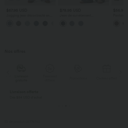
$67.95 USD
$78.95 USD
$56.95
Jogging jean décontracté en
Jean de survêtement
Pantalon 
molleton French Terry imprimé
décontracté à rayures en tissu
randonnée
denim taille mi-haute avec
éponge français imprimé denim
poches
poches
taille mi-haute avec poches
Nos offres
Livraison
Paiement
ert
Promotions
Cadeau offert
gratuite
différé
Livraison offerte
Dès $84 USD d'achat
ID de produit 02774752