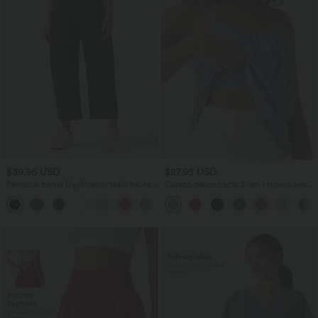
$39.95 USD
$27.95 USD
Pantalon barrel DayStretch taille haute
Caraco décontracté 2-en-1 froncé avec
avec poches
brassière intégrée bretelles réglables
+5