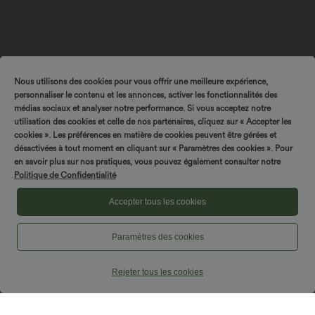
Nous utilisons des cookies pour vous offrir une meilleure expérience,
personnaliser le contenu et les annonces, activer les fonctionnalités des
médias sociaux et analyser notre performance. Si vous acceptez notre
utilisation des cookies et celle de nos partenaires, cliquez sur « Accepter les
cookies ». Les préférences en matière de cookies peuvent être gérées et
$42.95 USD
$42.95 USD
désactivées à tout moment en cliquant sur « Paramètres des cookies ». Pour
Robe midi sans manches à encolure
Pantalon capri effet lin taille haute avec
en savoir plus sur nos pratiques, vous pouvez également consulter notre
arrondie avec coussinets amovibles et
poches zippées
Politique de Confidentialité
ourlet à volants
Accepter tous les cookies
Paramètres des cookies
Rejeter tous les cookies