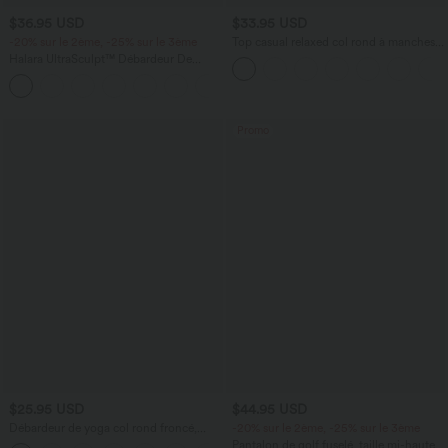
$36.95 USD
$33.95 USD
-20% sur le 2ème, -25% sur le 3ème
Top casual relaxed col rond à manches
chauve-souris
Halara UltraSculpt™ Débardeur De
Course à Col en U Dos Nu Ourlet
+11
Incurvé Croisé
Promo
$25.95 USD
$44.95 USD
Débardeur de yoga col rond froncé,
-20% sur le 2ème, -25% sur le 3ème
tissu rafraîchissant - Protection UPF50+
Pantalon de golf fuselé, taille mi-haute,