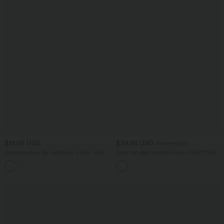
$61.95 USD
$39.95 USD
$42.95 USD
Combinaison de vacances à pois, dos
Short en jean ample Halara Flex™ taille
nu halter, coussinets amovibles, poches
haute croisé gainant décontracté avec
et accès facile Easy Peasy
poches