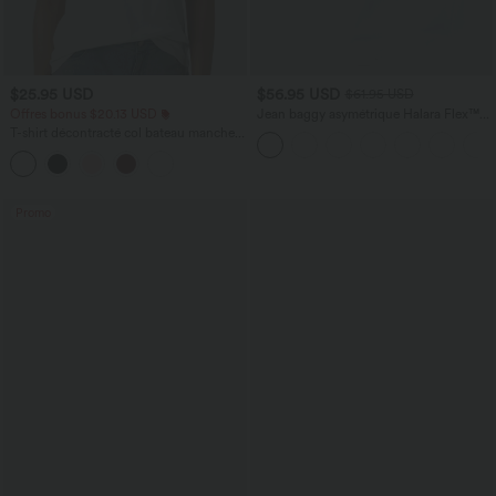
$25.95 USD
$56.95 USD
$61.95 USD
Offres bonus $20.13 USD
Jean baggy asymétrique Halara Flex™
taille haute effet délavé avec poches
T-shirt décontracté col bateau manches
courtes coton
Promo