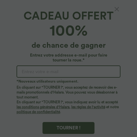
CADEAU OFFERT
100%
$44.95 USD
$44.95 USD
de chance de gagner
2 POUR 69,90€, 3 POUR 99,90€
-20% sur le 2ème, -25% sur le 3ème
Pantalon Tailleur Large Fluide Halara
Robe fluide midi de villégiature sans
Entrez votre addresse e-mail pour faire
Flex™ Gaufré Taille Haute Poches
manches, encolure carrée, dos nu croisé,
tourner la roue.*
+21
Latérales
fronces et soutien-gorge intégré
*Nouveaux utilisateurs uniquement.
En cliquant sur "TOURNER !", vous acceptez de recevoir des e-
mails promotionnels d'Halara. Vous pouvez vous désabonner à
tout moment.
En cliquant sur "TOURNER !", vous indiquez avoir lu et accepté
les conditions générales d'Halara
,
les règles de l'activité
et notre
politique de confidentialité
.
TOURNER !