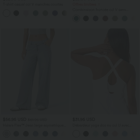
T-shirt casual col V manches courtes
Offres limitées ！
Combinaison froncée col V sans
+9
manches avec poches - Easy Peasy
$56.95 USD
$31.95 USD
$61.95 USD
Halara Flex™ Jean large asymétrique
Débardeur yoga dos nu col U avec
taille basse avec bouton, fermeture
bretelles croisées, ourlet arrondi et effet
+5
éclair et poches multiples, délavé et
frais InstantCool, protection solaire
extensible en maille
UPF50+