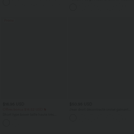
+16
cordon, ourlet courbé, séchage rapide,
avec poches—UPF40+
Promo
$16.95 USD
$50.95 USD
Offres bonus $14.52 USD
Jean droit décontracté croisé gainant
taille haute avec poches Halara Flex™
Short type boxer taille haute très
extensible et doux pour la détente