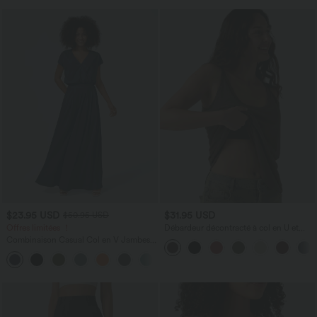
$23.95 USD
$31.95 USD
$50.95 USD
Offres limitées ！
Débardeur décontracté à col en U et
brassière intégrée
Combinaison Casual Col en V Jambes
Large Plissée Manches Courtes Poche
+5
Latérale Gaufrée Fluide