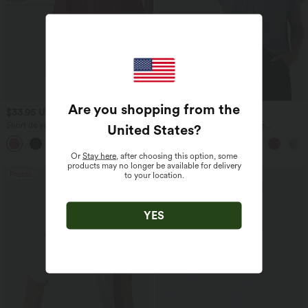
Are you shopping from the
$33.95 USD
$27.95 USD
$31.95 USD
Short de yoga 2-en-1 SoftlyZero™ Airy
Blouse esprit bureau oversize
United States
?
taille très haute effet frais InstantCool
défroissage facile, col V et manches
+10
22,8 cm avec poches
courtes
Or
Stay here
, after choosing this option, some
products may no longer be available for delivery
Promo
to your location.
YES