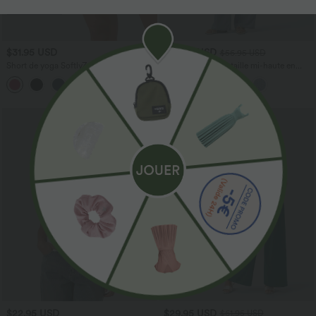
$31.95 USD
$53.95 USD
$56.95 USD
Short de yoga SoftlyZero™ Airy 2-en-1
Jean décontracté taille mi-haute en
taille très haute avec poches et effet frais
lyocell drapé avec cordon de serrage et
+23
InstantCool 17,5 cm
poches
$22.95 USD
$29.95 USD
$61.95 USD