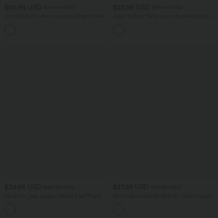
$50.95 USD
$23.95 USD
$56.95 USD
$50.95 USD
Combinaison décontractée large chinée
Jean tailleur taille haute fuselé Halara
froncée bretelles ajustables avec poches
Flex™ avec poches
+10
- Easy Peasy
$39.95 USD
$27.95 USD
$42.95 USD
$31.95 USD
Short en jean ample Halara Flex™ taille
Short décontracté effet lin taille haute
haute croisé gainant décontracté avec
avec cordon de serrage et poches
poches
latérales