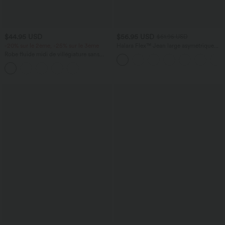
$44.95 USD
$56.95 USD
$61.95 USD
-20% sur le 2ème, -25% sur le 3ème
Halara Flex™ Jean large asymétrique
taille basse avec bouton, fermeture
Robe fluide midi de villégiature sans
éclair et poches multiples, délavé et
manches, encolure carrée, dos nu croisé,
extensible en maille
fronces et soutien-gorge intégré