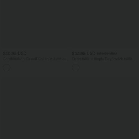
$50.95 USD
$33.95 USD
$36.95 USD
Combinaison Casual Col en V Jambes
Short tailleur ample DayStretch taille
Large Plissée Manches Courtes Poche
haute 17,5 cm avec poches
+5
Latérale Gaufrée Fluide