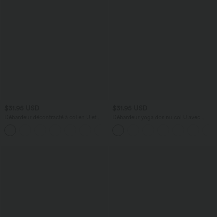
$31.95 USD
$31.95 USD
Débardeur décontracté à col en U et
Débardeur yoga dos nu col U avec
brassière intégrée
bretelles croisées, ourlet arrondi et effet
frais InstantCool, protection solaire
UPF50+