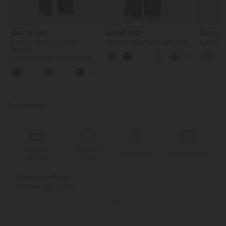
$44.95 USD
$41.95 USD
$44.95
2 POUR 69,90€, 3 POUR
Pantalon large fluide taille haute
Robe long
99,90€
avec cordon de serrage, poches
poches lat
latérales et aspect lin
torsadé
Pantalon tailleur Halara Flex™
DayStretch coupe droite taille
+23
haute avec poches
Nos offres
Paiement
Livraison
Promotions
Cadeau offert
différé
gratuite
Payez en plusieurs fois SANS FRAIS
Avec Klarna