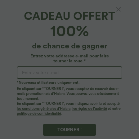
CADEAU OFFERT
Pantalon cargo de travail taille haute coupe
100%
droite avec poches multiples
5
(
2
)
de chance de gagner
$56.95 USD
Entrez votre addresse e-mail pour faire
tourner la roue.*
*Nouveaux utilisateurs uniquement.
En cliquant sur "TOURNER !", vous acceptez de recevoir des e-
mails promotionnels d'Halara. Vous pouvez vous désabonner à
tout moment.
En cliquant sur "TOURNER !", vous indiquez avoir lu et accepté
les conditions générales d'Halara
,
les règles de l'activité
et notre
politique de confidentialité
.
TOURNER !