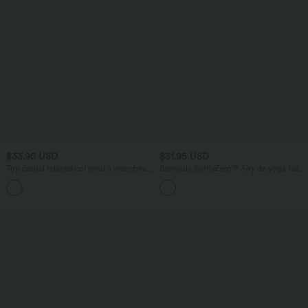
$33.95 USD
$31.95 USD
Top casual relaxed col rond à manches
Bermuda SoftlyZero™ Airy de yoga taille
chauve-souris
haute avec poches multiples et effet
+1
frais InstantCool