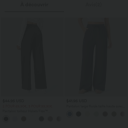
À découvrir
Avis(2)
$44.95 USD
$41.95 USD
2 POUR 69,90€, 3 POUR 99,90€
Pantalon large fluide taille haute avec
cordon de serrage, poches latérales et
Pantalon tailleur Halara Flex™
aspect lin
DayStretch coupe droite taille haute
+23
avec poches