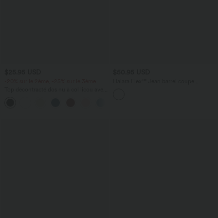
$25.95 USD
$50.95 USD
-20% sur le 2ème, -25% sur le 3ème
Halara Flex™ Jean barrel coupe
tonneau taille mi-haute avec poches
Top décontracté dos nu à col licou avec
lien dans le dos
+1