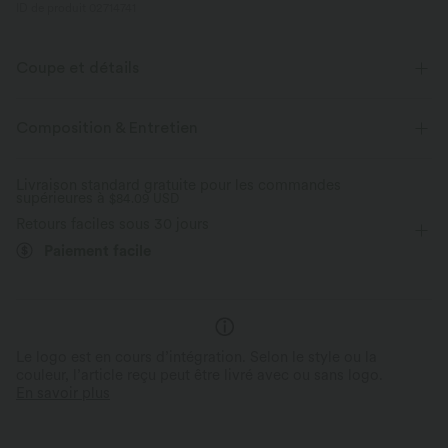
ID de produit 02714741
Coupe et détails
Pour : le travail, les trajets et les activités décontractées
Composition & Entretien
Taille plate
Braguette boutonnée
Braguette zippée
Livraison standard gratuite pour les commandes
supérieures à
Longueur 7 / 8
$84.09 USD
Taille haute
Jambe droite
Retours faciles sous 30 jours
Élasticité bidirectionnelle
Cargo
Paiement facile
Le logo est en cours d’intégration. Selon le style ou la
couleur, l’article reçu peut être livré avec ou sans logo.
En savoir plus