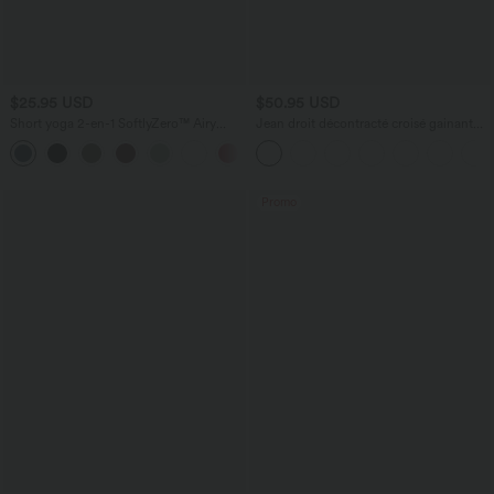
$25.95 USD
$50.95 USD
Short yoga 2-en-1 SoftlyZero™ Airy
Jean droit décontracté croisé gainant
effet frais InstantCool taille très haute
taille haute avec poches Halara Flex™
+20
12,5 cm avec poches, longueur allongée
Promo