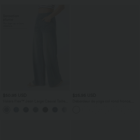
$50.95 USD
$25.95 USD
Halara Flex™ Jean Large Casual Taille
Débardeur de yoga col rond froncé,
Haute Poches Multiples Tricot
tissu rafraîchissant - Protection UPF50+
+2
Extensible Délavé