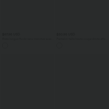
$67.95 USD
$50.95 USD
Robe longue fluide sans manches avec
Pantalon taille haute coupe droite effet
brassière intégrée (Bonnets E-G) et
lin avec poches
poches