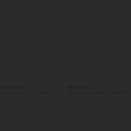
$22.95 USD
$42.95 USD
Haut casual col carré manches courtes
Pantalon tailleur légèrement évasé taille
haute avec poches arrière Halara Flex™
+10