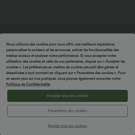
Nous utilisons des cookies pour vous offrir une meilleure expérience,
personnaliser le contenu et les annonces, activer les fonctionnalités des
médias sociaux et analyser notre performance. Si vous acceptez notre
utilisation des cookies et celle de nos partenaires, cliquez sur « Accepter les
cookies ». Les préférences en matière de cookies peuvent être gérées et
désactivées à tout moment en cliquant sur « Paramètres des cookies ». Pour
en savoir plus sur nos pratiques, vous pouvez également consulter notre
$56.95 USD
$61.95 USD
Politique de Confidentialité
Combinaison décontractée dos nu avec
Combinaison tailleur col bateau sans
poches latérales
manches à rayures et nœuds sur les
Accepter tous les cookies
+10
côtés effet frais InstantCool avec
poches, accès facile Easy Peasy
Paramètres des cookies
Rejeter tous les cookies