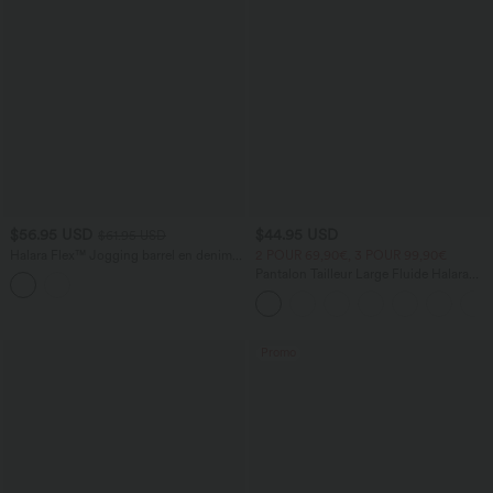
$56.95 USD
$44.95 USD
$61.95 USD
Halara Flex™ Jogging barrel en denim
2 POUR 69,90€, 3 POUR 99,90€
taille mi-haute avec poches
Pantalon Tailleur Large Fluide Halara
Flex™ Gaufré Taille Haute Poches
Latérales
Promo