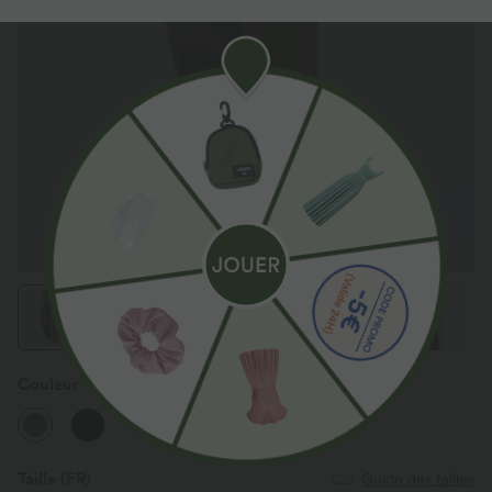
Couleur
Deep Drape Green
Taille
(FR)
Guide des tailles