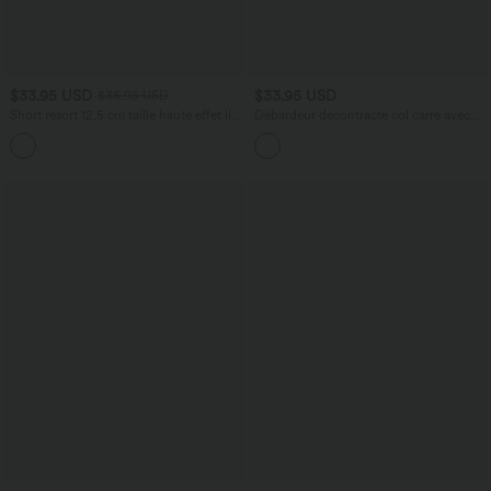
$33.95 USD
$33.95 USD
$36.95 USD
Short resort 12,5 cm taille haute effet lin
Débardeur décontracté col carré avec
avec ourlet roulotté et poches
soutien-gorge intégré bonnets B-E