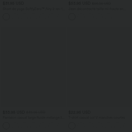
$31.95 USD
$53.95 USD
$56.95 USD
Short de yoga SoftlyZero™ Airy 2-en-1
Jean décontracté taille mi-haute en
taille très haute avec poches et effet frais
lyocell drapé avec cordon de serrage et
+23
InstantCool 17,5 cm
poches
$33.95 USD
$22.95 USD
$39.95 USD
Pantalon casual large fluide mélange lin
T-shirt casual col V manches courtes
taille haute avec cordon de serrage et
+5
poches