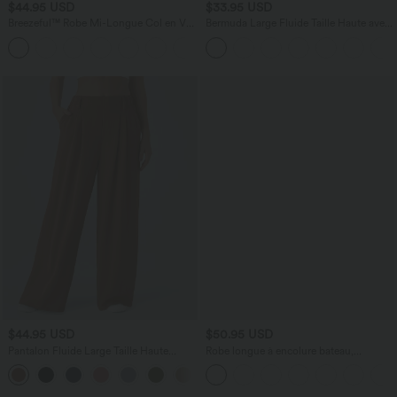
$44.95 USD
$33.95 USD
Breezeful™ Robe Mi-Longue Col en V
Bermuda Large Fluide Taille Haute avec
Manches Courtes Poche Latérale Nouée
Plis et Poches Latérales en Lin
+8
au Dos Séchage Rapide
Synthétique
$44.95 USD
$50.95 USD
Pantalon Fluide Large Taille Haute
Robe longue à encolure bateau,
Poches Latérales Palazzo Solide Casual
bretelles asymétriques, côtés froncés et
+5
Linen-Feel
poches