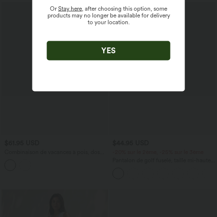
Or
Stay here
, after choosing this option, some
products may no longer be available for delivery
to your location.
YES
$61.95 USD
$44.95 USD
Combinaison de vacances à pois, dos
-20% sur le 2ème, -25% sur le 3ème
nu halter, coussinets amovibles, poches
Pantalon de golf fuselé, taille mi-haute,
et accès facile Easy Peasy
cordon, ourlet courbé, séchage rapide,
avec poches—UPF40+