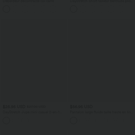
Débardeur décontracté col carré
DayStretch Short tailleur bermuda plissé
taille haute 25,5 cm avec poches
$25.95 USD
$56.95 USD
$27.95 USD
DayStretch Jupe mini casual 2-en-1
Pantalon large fluide taille haute en lin
bodycon plissée croisée taille haute
mélangé avec poches et liens latéraux