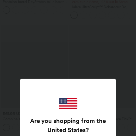
Pantalon barrel DayStretch taille haute
-20% sur le 2ème, -25% sur le 3ème
avec poches
Halara UltraSculpt™ Débardeur De
+5
Course à Col en U Dos Nu Ourlet
Incurvé Croisé
$61.95 USD
$56.95 USD
$61.95 USD
Combinaison froncée col V sans
Jean baggy asymétrique Halara Flex™
Are you shopping from the
manches avec poches - Easy Peasy
taille haute effet délavé avec poches
+7
United States
?