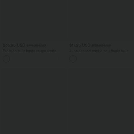
$36.95 USD
$17.95 USD
$44.95 USD
$39.95 USD
Pantalon taille haute coupe droite
Jupe de sport mini 2-en-1 fluide taille
DayStretch avec poches
mi-haute en mesh léopard avec poche
+22