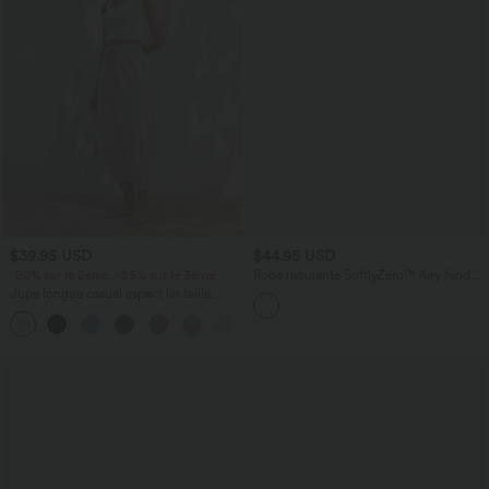
$39.95 USD
$44.95 USD
-20% sur le 2ème, -25% sur le 3ème
Robe moulante SoftlyZero™ Airy fendue
à effet frais InstantCool, brassière
Jupe longue casual aspect lin taille
intégrée, dos nu croisé à lacets,
haute avec cordon de serrage
légèrement plissée pour invitée de
mariage et demoiselle d'honneur