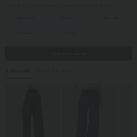
100 % des clients estiment que la taille correspond bien.
XS
(
32/34
)
S
(
34/36
)
M
(
38/40
)
L
(
42/44
)
XL
(
46
)
+ Ajouter au panier
À découvrir
Styles Similaires