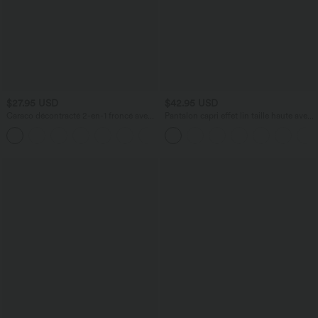
$27.95 USD
$42.95 USD
Caraco décontracté 2-en-1 froncé avec
Pantalon capri effet lin taille haute avec
brassière intégrée bretelles réglables
poches zippées