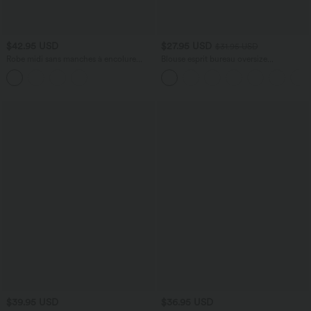
$42.95 USD
$27.95 USD
$31.95 USD
Robe midi sans manches à encolure
Blouse esprit bureau oversize
arrondie avec coussinets amovibles et
défroissage facile, col V et manches
ourlet à volants
courtes
$39.95 USD
$36.95 USD