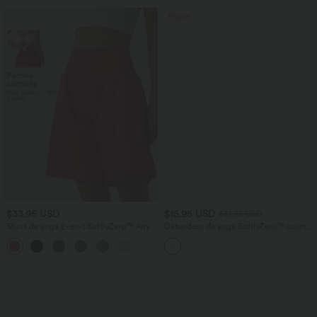
Promo
$33.95 USD
$15.95 USD
$31.95 USD
Short de yoga 2-en-1 SoftlyZero™ Airy
Débardeur de yoga SoftlyZero™ court
taille très haute effet frais InstantCool
col V dos nageur ourlet croisé avec
+10
22,8 cm avec poches
brassière intégrée effet frais InstantCool,
protection solaire UPF50+