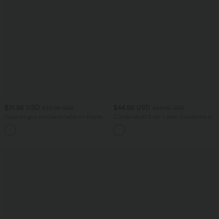
$31.95 USD
$44.95 USD
$33.95 USD
$50.95 USD
Jupe longue moulante taille mi-haute
Combi-short 2-en-1 avec coussinets et
avec nœud devant et fronces imprimé
poches - Édition Easy Peasy
floral/à rayures