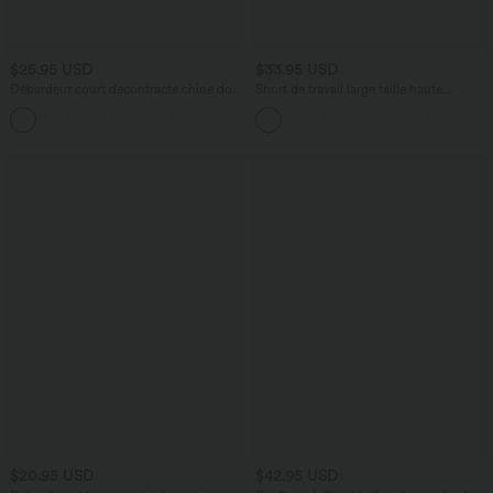
$25.95 USD
$33.95 USD
Débardeur court décontracté chiné dos
Short de travail large taille haute
nu ajusté torsadé avec boucle réglable
DayStretch avec poches
$20.95 USD
$42.95 USD