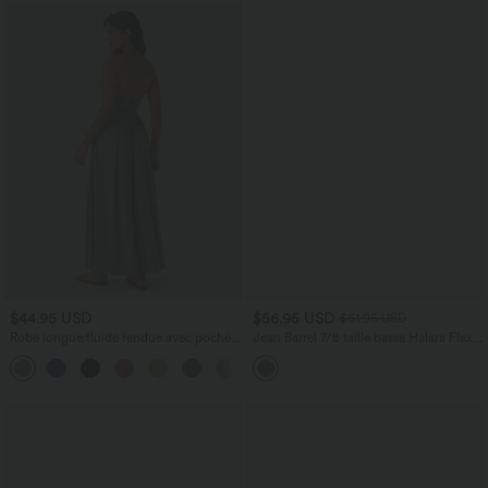
$44.95 USD
$56.95 USD
$61.95 USD
Robe longue fluide fendue avec poches
Jean Barrel 7/8 taille basse Halara Flex™
latérales, dos nu et effet torsadé
avec poches zippées
+8