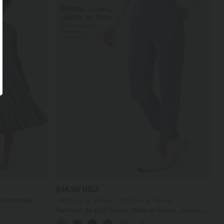
$44.95 USD
e arrondie
-20% sur le 2ème, -25% sur le 3ème
t à volants
Pantalon de golf fuselé, taille mi-haute, cordon,
ourlet courbé, séchage rapide, avec poches—