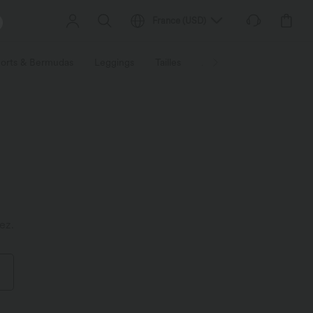
France
(
USD
)
orts & Bermudas
Leggings
Tailles
Activités / Utilités
Ti
ez.