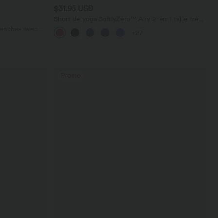
$31.95 USD
Short de yoga SoftlyZero™ Airy 2-en-1 taille très
haute avec poches et effet frais InstantCool 17,5
manches avec
+27
cm
Promo