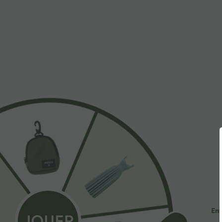
$31.95 USD
$39.95 USD
Débardeur yoga dos nu col U avec bretelles
Pantalon barrel
croisées, ourlet arrondi et effet frais InstantCool,
poches
+4
protection solaire UPF50+
Ent