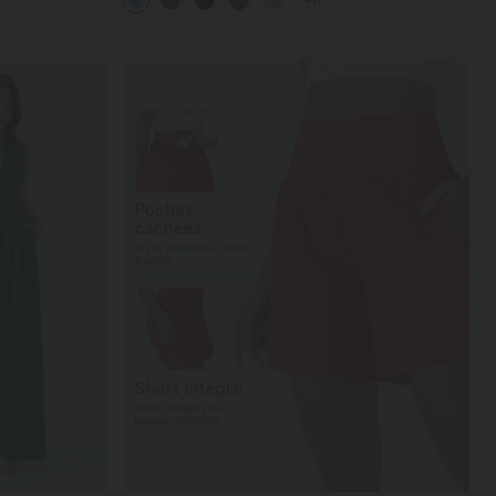
+6
UPF40+