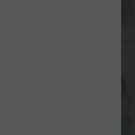
$44.95 USD
$61.95 USD
 taille basse Halara Flex™ avec
Robe longue fluide fendue avec po
s
dos nu et effet torsadé
+4
+12