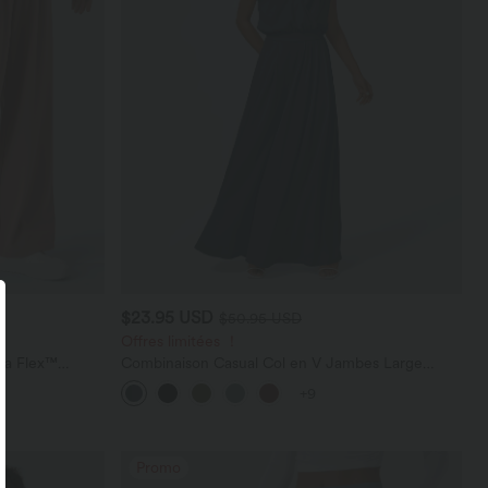
$23.95 USD
$50.95 USD
Offres limitées ！
ara Flex™
Combinaison Casual Col en V Jambes Large
les
Plissée Manches Courtes Poche Latérale Gaufrée
+9
Fluide
Promo