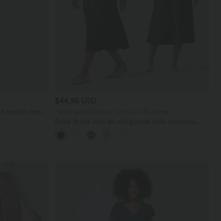
$44.95 USD
n lyocell drapé
-20% sur le 2ème, -25% sur le 3ème
Robe fluide midi de villégiature sans manches,
encolure carrée, dos nu croisé, fronces et
soutien-gorge intégré