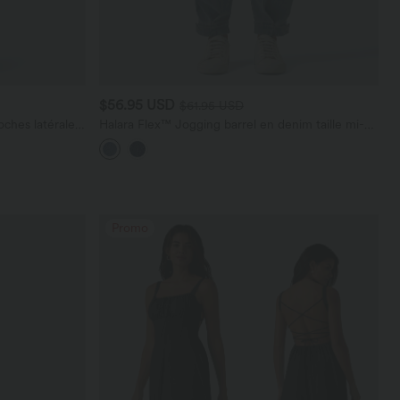
$56.95 USD
$61.95 USD
ches latérales,
Halara Flex™ Jogging barrel en denim taille mi-
haute avec poches
Promo