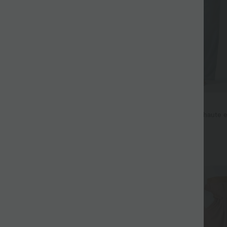
$53.95 USD
$44.95 USD
$56.95 USD
 haute coupe droite DayStretch
Jean décontracté taille mi-haute e
avec cordon de serrage et poches
+27
Promo