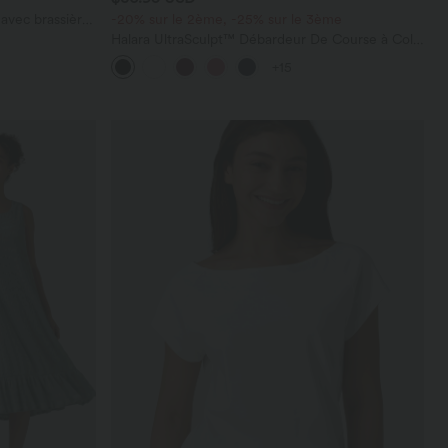
avec brassière
-20% sur le 2ème, -25% sur le 3ème
Halara UltraSculpt™ Débardeur De Course à Col
en U Dos Nu Ourlet Incurvé Croisé
+15