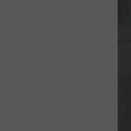
$44.95 USD
fluide taille haute avec cordon de
Robe longue fluide fendue avec po
 latérales et aspect lin
dos nu et effet torsadé
+19
+12