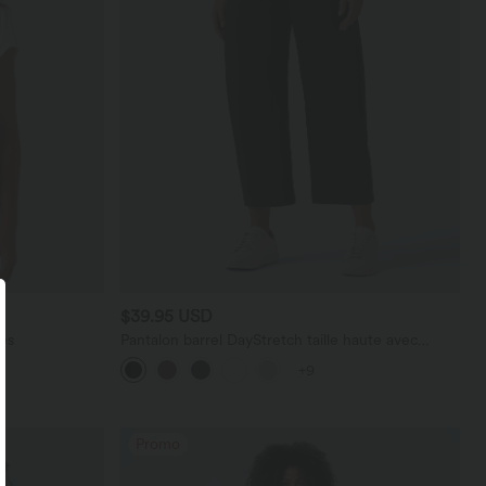
$39.95 USD
es
Pantalon barrel DayStretch taille haute avec
poches
+9
Promo