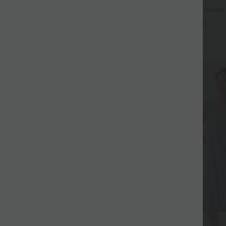
-en-1 SoftlyZero™ Airy taille très
Caraco décontracté 2-en-1 froncé 
is InstantCool 22,8 cm avec
intégrée bretelles réglables
+14
+3