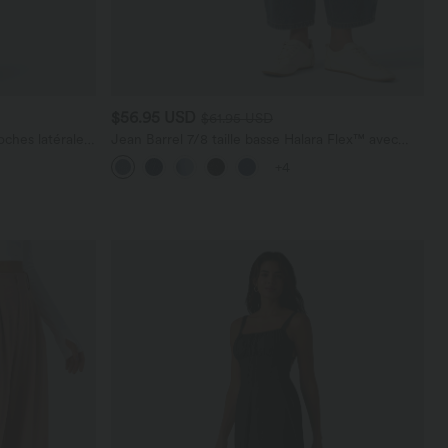
$56.95 USD
$61.95 USD
ches latérales,
Jean Barrel 7/8 taille basse Halara Flex™ avec
poches zippées
+4