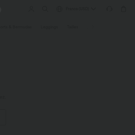
France
(
USD
)
orts & Bermudas
Leggings
Tailles
Activités / Utilités
Ti
ez.