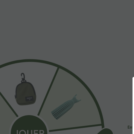
$31.95 USD
$53.95 USD
Short de yoga SoftlyZero™ Airy 2-en-1 taille très
Jean décontract
haute avec poches et effet frais InstantCool 17,5
avec cordon de
+27
cm
Promo
Ent