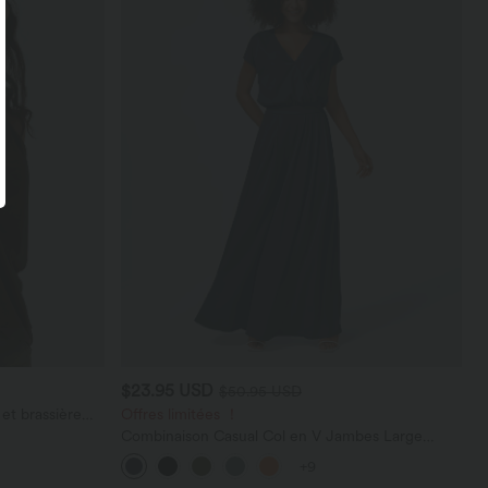
$23.95 USD
$50.95 USD
et brassière
Offres limitées ！
Combinaison Casual Col en V Jambes Large
Plissée Manches Courtes Poche Latérale Gaufrée
+9
Fluide