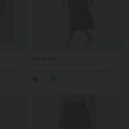
$44.95 USD
-20% sur le 2ème, -25% sur le 3ème
ara Flex™
Robe fluide midi de villégiature sans manches,
les
encolure carrée, dos nu croisé, fronces et
soutien-gorge intégré