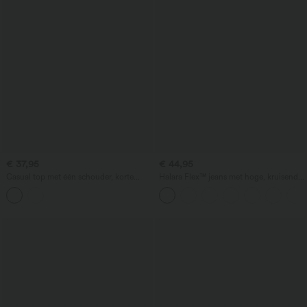
€ 37,95
€ 44,95
Casual top met één schouder, korte
Halara Flex™ jeans met hoge, kruisende
mouw, gebogen zoom, high-low,
taille (crossover), corrigerend
ingebouwde beha, met stippen
buikpaneel, casual rechte pijpen en met
zakken.