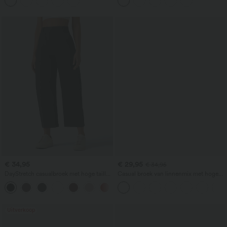
buikcorrigerend effect, casual en
wijdvallend, met zakken
€ 34,95
€ 29,95
€ 34,95
DayStretch casualbroek met hoge taille,
Casual broek van linnenmix met hoge
barrel-leg pasvorm en zakken
taille, trekkoord, wijde pijpen en zakken
+5
Uitverkoop