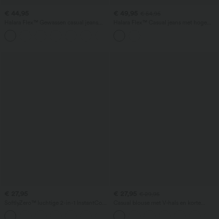
€ 44,95
€ 49,95
€ 54,95
Halara Flex™ Gewassen casual jeans
Halara Flex™ Casual jeans met hoge
met hoge taille, zakken en rechte pijpen
taille, barrel‑leg model en zakken
+3
€ 27,95
€ 27,95
€ 29,95
SoftlyZero™ luchtige 2-in-1 InstantCool
Casual blouse met V‑hals en korte
yogashorts met superhigh waist, 7" met
pofmouwen
+23
zakken