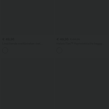
€ 49,95
€ 49,95
€ 54,95
Loszittende werkbroeken met
Halara Flex™ Asymmetrische baggy
middelhoge taille, zakken en
jeans met hoge taille, gewassen look en
+3
tonvormige pijpen
zakken