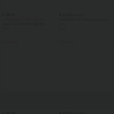
€ 34,95
€ 22,95
€ 24,95
-20% op de 2e, -25% op de 3e
DayStretch 2-in-1 bodycon mini-rok,
met hoge taille, geplooid en met
Casual maxi-rok met hoge taille,
overlappende zoom, casual
trekkoord en linnenlook
Uitverkoop
Uitverkoop
€ 44,95
€ 42,95
€ 49,95