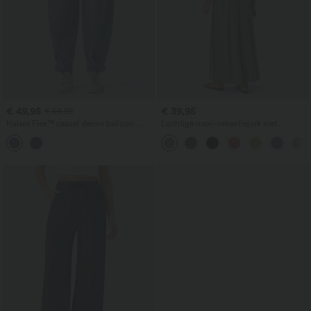
€ 49,95
€ 39,95
€ 54,95
Halara Flex™ casual denim balloon-
Luchtige maxi-vakantiejurk met
joggers met middelhoge taille en zakken
gedraaid detail, open rug, zijsplit en
zakken