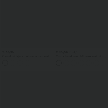
€ 37,95
€ 29,95
€ 34,95
Casual midi-jurk met ronde hals, met
Casual broek van ribfluweel met mid-
ingebouwde beha, mouwloos en met
rise taille en zak met rits
rucheszoom