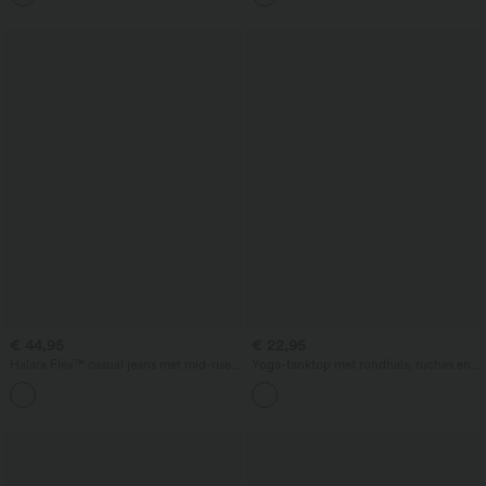
€ 44,95
€ 22,95
Halara Flex™ casual jeans met mid-rise
Yoga-tanktop met rondhals, ruches en
taille, barrel-leg model en zakken
koel aanvoelende stof - UPF50+