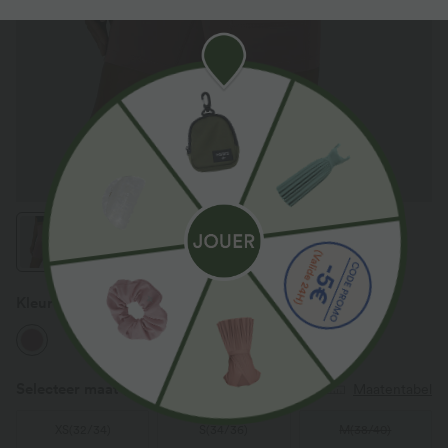
Kleur
Carmine Red
Selecteer maat
(FR)
Maatentabel
XS
(
32/34
)
S
(
34/36
)
M
(
38/40
)