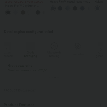
2 voor €69,90, 3 voor €99,90
Halara Flex™ casual jeans met
Halara Fl
lage taille, ritszakken en barrel-
balloon-
Halara Flex™ DayStretch
pijp
taille en 
werkbroek met hoge taille,
+23
zakken en rechte pijpen
Detailpagina configuratietitel
Gratis
Uitgestelde
Gratis
Promoties
k
bezorging
betaling
geschenk
Gratis bezorging
Vanaf een aankoop van €75,00
PRODUCT ID: 02550027
Product Features