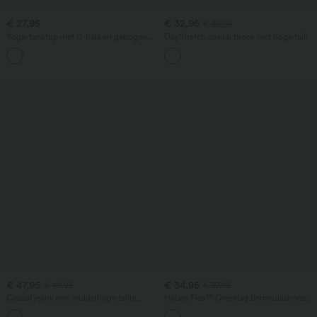
€ 27,95
€ 32,95
€ 39,95
Yoga-tanktop met U-hals en gebogen
DayStretch casual broek met hoge taille,
zoom, InstantCool - UPF50+
zakken en rechte pijpen
€ 47,95
€ 34,95
€ 49,95
€ 37,95
Casual jeans met middelhoge taille,
Halara Flex™ Overslag Bermudashorts
trekkoord en zakken
van denim met hoge taille,