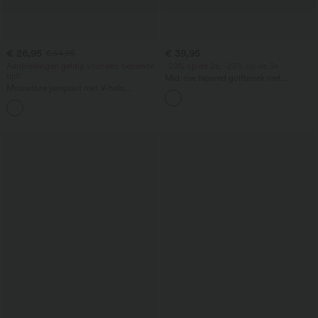
€ 26,95
€ 39,95
€ 54,95
Aanbiedingen geldig voor een beperkte
-20% op de 2e, -25% op de 3e
tijd!
Mid-rise tapered golfbroek met
Mouwloze jumpsuit met V-hals,
trekkoord, gebogen zoom, sneldrogend,
gerimpelde details en zakken - Easy
met zakken - UPF 40+
+7
Peezy