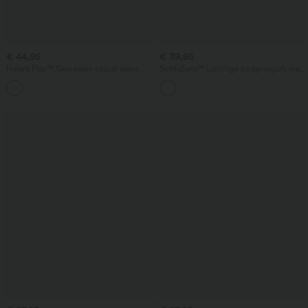
€ 44,95
€ 39,95
Halara Flex™ Gewassen casual jeans
SoftlyZero™ Luchtige bodyconjurk met
met hoge taille, gestreept, met wijde,
overslag (crossover), rouches en
+1
losvallende pijpen en zakken
vetersluiting — met InstantCool-
technologie