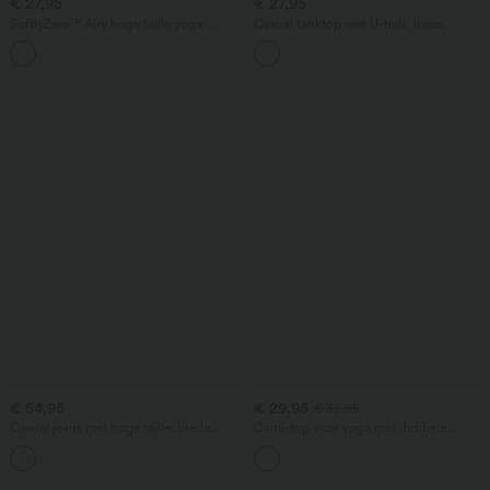
€ 27,95
€ 27,95
SoftlyZero™ Airy hoge taille yoga-
Casual tanktop met U-hals, losse
bermuda's met zakken en InstantCool-
pasvorm en geïntegreerde bh
+16
technologie
€ 54,95
€ 29,95
€ 32,95
Casual jeans met hoge taille, brede
Cami-top voor yoga met dubbele
pijpen en zakken
bandjes, geplooid en sneldrogend