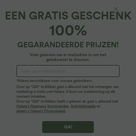
EEN GRATIS GESCHENK
Effen fietsshorts met hoge taille en zakken 7''
100%
19,95 €
GEGARANDEERDE PRIJZEN!
Voer gewoon uw e-mailadres in om het
gelukswiel te draaien.
*Alleen beschikbaar voor nieuwe gebruikers.
Door op "GA!" te klikken gaat u akkoord met het ontvangen van
marketing e-mails over Halara. U kunt uw toestemming op elk
moment intrekken.
Door op "GA!" te klikken heeft u gelezen en gaat u akkoord met
Halara's Algemene Voorwaarden
,
Activiteitsregels
en
erkent u Halara's Privacybeleid
.
GA!