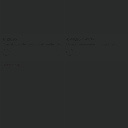
€ 29,95
€ 44,95
€ 49,95
Casual, losvallende top met ronde hals
Casual gemêleerde jumpsuit met
en vleermuismouwen
verstelbare bandjes, ruches, wijde pijpen
+1
en zakken - Easy Peezy
Uitverkoop