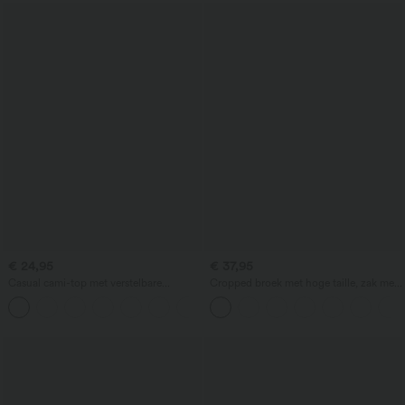
€ 24,95
€ 37,95
Casual cami-top met verstelbare
Cropped broek met hoge taille, zak met
bandjes, ruches en 2-in-1 ingebouwde
rits en linnenlook
bh