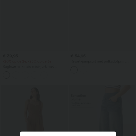
€ 39,95
€ 54,95
-20% op de 2e, -25% op de 3e
Resort-jumpsuit met polkadotprint:
halterneck, mouwloos en rugloos, met
Rugloze milkmaid midi-jurk met
ingebouwde bh en zakken — Easy
gekruiste bandjes, vierkante hals,
Peezy
mouwloos, met rouches, ingebouwde
beha, zwierig en ideaal voor vakantie