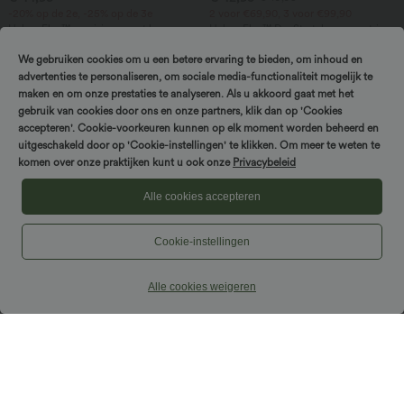
-20% op de 2e, -25% op de 3e
2 voor €69,90, 3 voor €99,90
Halara Flex™ capri-jeans met hoge
Halara Flex™ DayStretch asymmetrische
taille, split, casual slim-fit en zakken
mid-rise werkbroek met barrel-leg
pijpen en zakken
We gebruiken cookies om u een betere ervaring te bieden, om inhoud en
advertenties te personaliseren, om sociale media-functionaliteit mogelijk te
maken en om onze prestaties te analyseren. Als u akkoord gaat met het
gebruik van cookies door ons en onze partners, klik dan op 'Cookies
accepteren'. Cookie-voorkeuren kunnen op elk moment worden beheerd en
Draai en win!
uitgeschakeld door op 'Cookie-instellingen' te klikken. Om meer te weten te
komen over onze praktijken kunt u ook onze
Privacybeleid
Alle cookies accepteren
Cookie-instellingen
Alle cookies weigeren
€ 54,95
€ 27,95
€ 59,95
€ 29,95
Halara Flex™ casual jeans met hoge
Mid-rise bodycon maxi-rok met strik
taille, buikcorrigerend effect, wijde
aan de voorkant, gerimpeld,
pijpen en zakken
bloemen-/strepenprint