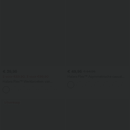
€ 39,95
€ 49,95
€ 54,95
2 voor €69,90, 3 voor €99,90
Halara Flex™ Asymmetrische casual
jeans met lage taille, ritszakken,
Halara Flex™ Werkbroeken van
losvallende brede pijpen, gewassen
wafelstof met hoge taille, zakken en
+21
wijde pijpen
Uitverkoop