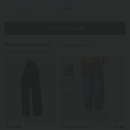
L
(
42
)
XL
(
44
)
+ IN WINKELWAGEN
Meer om lief te hebben
Vergelijkbare stijlen
€ 39,95
€ 49,95
€ 49,95
€ 54,95