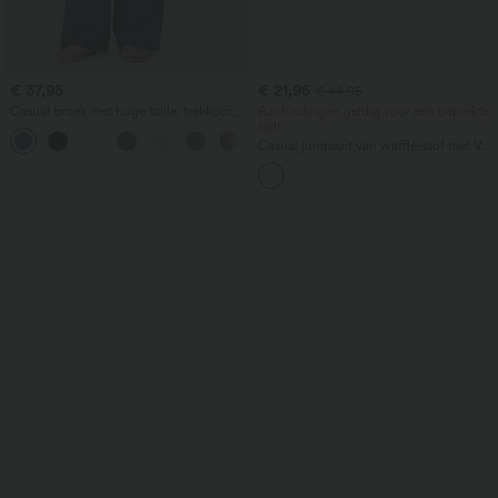
€ 37,95
€ 21,95
€ 44,95
Casual broek met hoge taille, trekkoord
Aanbiedingen geldig voor een beperkte
en zakken, wijde losvallende pijpen,
tijd!
+15
linnen-look
Casual jumpsuit van waffle-stof met V-
hals, korte mouwen, zijzak en wijde,
losvallende pijpen.