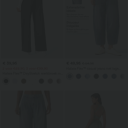
€ 39,95
€ 49,95
€ 54,95
2 voor €69,90, 3 voor €99,90
Halara Flex™ casual jeans met lage
taille, ritszakken en barrel-pijp
Halara Flex™ DayStretch werkbroek met
hoge taille, zakken en rechte pijpen
+23