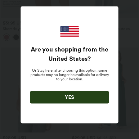
$31.95 USD
$53.95 USD
$56.95 USD
Short de yoga SoftlyZero™ Airy 2-en-1
Jean décontracté taille mi-haute en
taille très haute avec poches et effet frais
lyocell drapé avec cordon de serrage et
+23
InstantCool 17,5 cm
poches
Are you shopping from the
United States
?
Or
Stay here
, after choosing this option, some
products may no longer be available for delivery
to your location.
YES
$22.95 USD
$29.95 USD
$61.95 USD