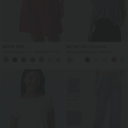
$33.95 USD
$27.95 USD
$31.95 USD
Short de yoga 2-en-1 SoftlyZero™ Airy
Blouse esprit bureau oversize
taille très haute effet frais InstantCool
défroissage facile, col V et manches
+10
22,8 cm avec poches
courtes
Promo