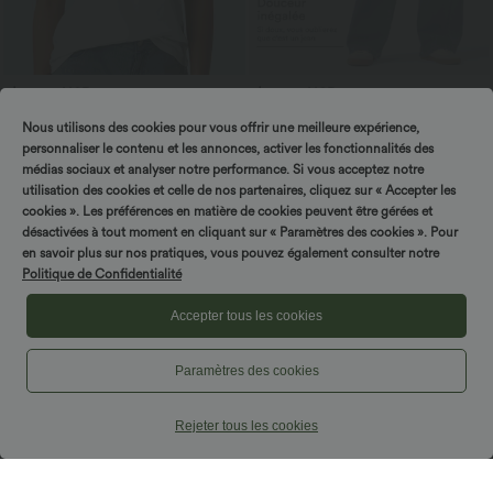
$25.95 USD
$56.95 USD
$61.95 USD
Offres bonus $20.13 USD
Jean baggy asymétrique Halara Flex™
Nous utilisons des cookies pour vous offrir une meilleure expérience,
taille haute effet délavé avec poches
T-shirt décontracté col bateau manches
courtes coton
personnaliser le contenu et les annonces, activer les fonctionnalités des
médias sociaux et analyser notre performance. Si vous acceptez notre
utilisation des cookies et celle de nos partenaires, cliquez sur « Accepter les
Promo
cookies ». Les préférences en matière de cookies peuvent être gérées et
désactivées à tout moment en cliquant sur « Paramètres des cookies ». Pour
Tournez & gagnez !
en savoir plus sur nos pratiques, vous pouvez également consulter notre
Politique de Confidentialité
Accepter tous les cookies
Paramètres des cookies
Rejeter tous les cookies