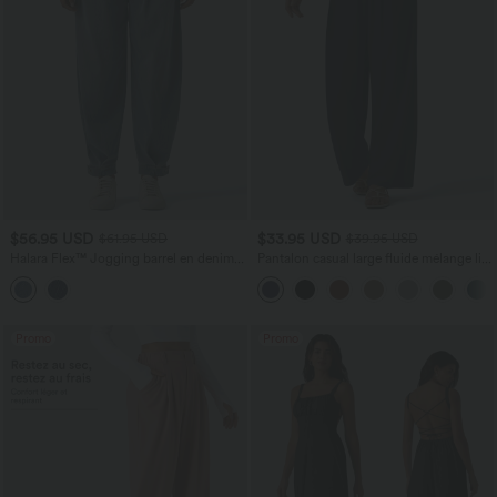
$56.95 USD
$33.95 USD
$61.95 USD
$39.95 USD
Halara Flex™ Jogging barrel en denim
Pantalon casual large fluide mélange lin
taille mi-haute avec poches
taille haute avec cordon de serrage et
poches
Promo
Promo