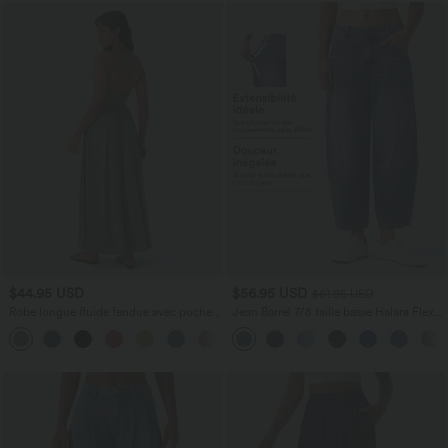
$44.95 USD
$56.95 USD
$61.95 USD
Robe longue fluide fendue avec poches
Jean Barrel 7/8 taille basse Halara Flex™
latérales, dos nu et effet torsadé
avec poches zippées
+8