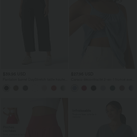
$39.95 USD
$27.95 USD
Pantalon barrel DayStretch taille haute
Caraco décontracté 2-en-1 froncé avec
avec poches
brassière intégrée bretelles réglables
+5