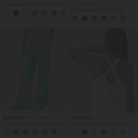
T-shirt casual col V manches courtes
Offres limitées ！
Combinaison froncée col V sans
+9
manches avec poches - Easy Peasy
$56.95 USD
$31.95 USD
$61.95 USD
Halara Flex™ Jean large asymétrique
Débardeur yoga dos nu col U avec
taille basse avec bouton, fermeture
bretelles croisées, ourlet arrondi et effet
+5
éclair et poches multiples, délavé et
frais InstantCool, protection solaire
extensible en maille
UPF50+