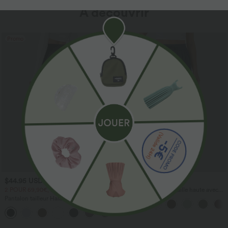
À découvrir
Promo
$44.95 USD
$41.95 USD
2 POUR 69,90€, 3 POUR 99,90€
Pantalon large fluide taille haute avec
cordon de serrage, poches latérales et
Pantalon tailleur Halara Flex™
aspect lin
DayStretch coupe droite taille haute
+23
avec poches