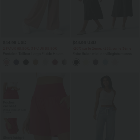
$44.95 USD
$44.95 USD
2 POUR 69,90€, 3 POUR 99,90€
-20% sur le 2ème, -25% sur le 3ème
Pantalon Tailleur Large Fluide Halara
Robe fluide midi de villégiature sans
Flex™ Gaufré Taille Haute Poches
manches, encolure carrée, dos nu croisé,
+21
Latérales
fronces et soutien-gorge intégré