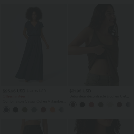
$23.95 USD
$31.95 USD
$50.95 USD
Offres limitées ！
Débardeur décontracté à col en U et
brassière intégrée
Combinaison Casual Col en V Jambes
Large Plissée Manches Courtes Poche
+5
Latérale Gaufrée Fluide