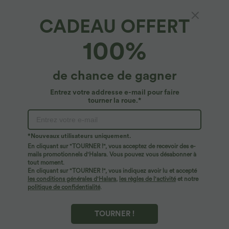
CADEAU OFFERT
100%
de chance de gagner
Entrez votre addresse e-mail pour faire
tourner la roue.*
Oops!
Nous ne semblons pas pouvoir trouver la page que
*Nouveaux utilisateurs uniquement.
vous recherchez.
En cliquant sur "TOURNER !", vous acceptez de recevoir des e-
mails promotionnels d'Halara. Vous pouvez vous désabonner à
tout moment.
Acheter plus
En cliquant sur "TOURNER !", vous indiquez avoir lu et accepté
les conditions générales d'Halara
,
les règles de l'activité
et notre
politique de confidentialité
.
TOURNER !