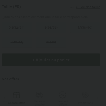
Taille
(FR)
Guide des tailles
100 % des clients estiment que la taille correspond bien.
XS
(
32/34
)
S
(
34/36
)
M
(
38/40
)
L
(
42/44
)
XL
(
46
)
+ Ajouter au panier
Nos offres
Livraison
Paiement
Li
rt
Promotions
Cadeau offert
gratuite
différé
g