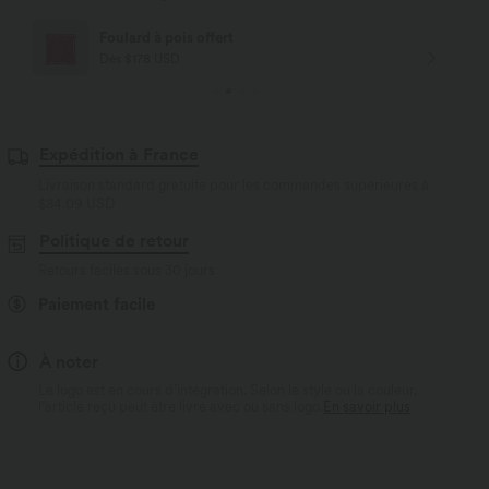
Livraison offerte
Dès $84 USD d'achat
Expédition à France
Livraison standard gratuite pour les commandes supérieures à
$84.09 USD
Politique de retour
Retours faciles sous 30 jours
Paiement facile
À noter
Le logo est en cours d’intégration. Selon le style ou la couleur,
l’article reçu peut être livré avec ou sans logo.
En savoir plus