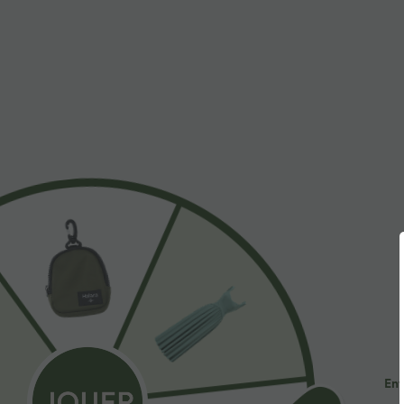
À découvrir
$44.95 USD
$41.95 USD
2 POUR 69,90€, 3 POUR
Pantalon large fluide taille
R
99,90€
haute avec cordon de
a
+19
serrage, poches latérales et
e
Pantalon tailleur Halara Flex™
aspect lin
DayStretch coupe droite taille
+27
haute avec poches
Ent