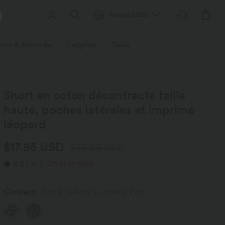
France
(
USD
)
orts & Bermudas
Leggings
Tailles
Activités / Utilités
Ti
Short en coton décontracté taille
haute, poches latérales et imprimé
léopard
$17.95 USD
$36.95 USD
4.8
(
9
)
Offres limitées ！
Couleur
Black Yellow Leopard Print