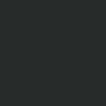
ir le texte original
Utile
(
0
)
ir le texte original