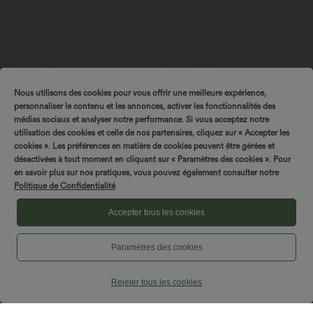
$29.95 USD
$39.95 USD
$61.95 USD
$42.95 USD
Offres limitées ！
Short en jean ample Halara Flex™ taille
Nous utilisons des cookies pour vous offrir une meilleure expérience,
haute croisé gainant décontracté avec
Combinaison froncée col V sans
poches
manches avec poches - Easy Peasy
personnaliser le contenu et les annonces, activer les fonctionnalités des
+7
médias sociaux et analyser notre performance. Si vous acceptez notre
utilisation des cookies et celle de nos partenaires, cliquez sur « Accepter les
cookies ». Les préférences en matière de cookies peuvent être gérées et
désactivées à tout moment en cliquant sur « Paramètres des cookies ». Pour
en savoir plus sur nos pratiques, vous pouvez également consulter notre
Politique de Confidentialité
Accepter tous les cookies
Paramètres des cookies
Rejeter tous les cookies