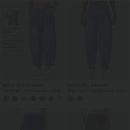
$56.95 USD
$56.95 USD
$61.95 USD
$61.95 USD
Jean Barrel 7/8 taille basse Halara Flex™
Halara Flex™ Jogging barrel en denim
avec poches zippées
taille mi-haute avec poches