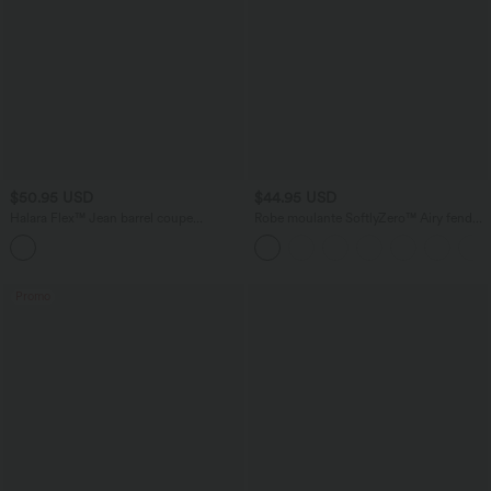
$50.95 USD
$44.95 USD
Halara Flex™ Jean barrel coupe
Robe moulante SoftlyZero™ Airy fendue
tonneau taille mi-haute avec poches
à effet frais InstantCool, brassière
intégrée, dos nu croisé à lacets,
légèrement plissée pour invitée de
mariage et demoiselle d'honneur
Promo