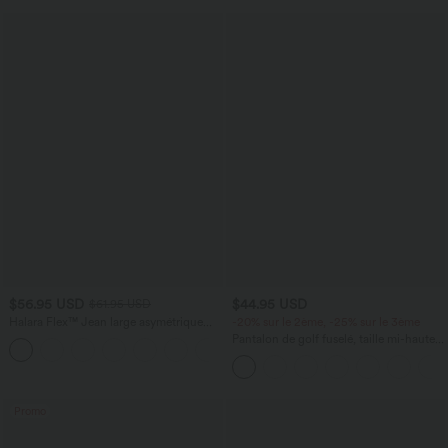
$56.95 USD
$44.95 USD
$61.95 USD
Halara Flex™ Jean large asymétrique
-20% sur le 2ème, -25% sur le 3ème
taille basse avec bouton, fermeture
Pantalon de golf fuselé, taille mi-haute,
+5
éclair et poches multiples, délavé et
cordon, ourlet courbé, séchage rapide,
extensible en maille
avec poches—UPF40+
Promo