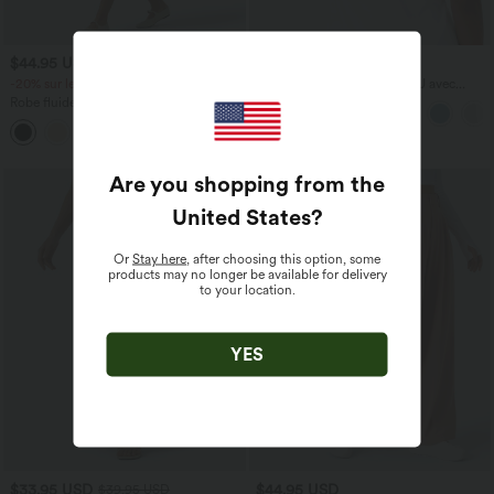
$44.95 USD
$31.95 USD
-20% sur le 2ème, -25% sur le 3ème
Débardeur yoga dos nu col U avec
bretelles croisées, ourlet arrondi et effet
Robe fluide midi de villégiature sans
frais InstantCool, protection solaire
manches, encolure carrée, dos nu croisé,
UPF50+
fronces et soutien-gorge intégré
Are you shopping from the
United States
?
Or
Stay here
, after choosing this option, some
products may no longer be available for delivery
to your location.
YES
$33.95 USD
$44.95 USD
$39.95 USD