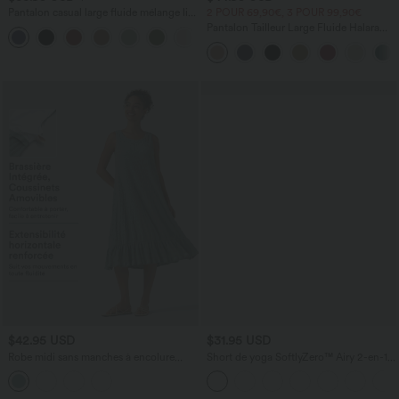
Pantalon casual large fluide mélange lin
2 POUR 69,90€, 3 POUR 99,90€
taille haute avec cordon de serrage et
Pantalon Tailleur Large Fluide Halara
+5
poches
Flex™ Gaufré Taille Haute Poches
Latérales
$42.95 USD
$31.95 USD
Robe midi sans manches à encolure
Short de yoga SoftlyZero™ Airy 2-en-1
arrondie avec coussinets amovibles et
taille très haute avec poches et effet frais
ourlet à volants
InstantCool 17,5 cm