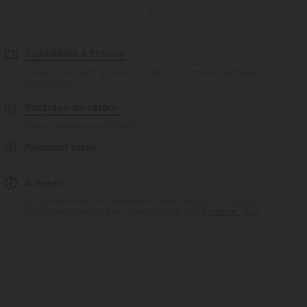
Expédition à France
Livraison standard gratuite pour les commandes supérieures à
$84.09 USD
Politique de retour
Retours faciles sous 30 jours
Paiement facile
À noter
Le logo est en cours d’intégration. Selon le style ou la couleur,
l’article reçu peut être livré avec ou sans logo.
En savoir plus