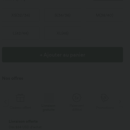
XS
(
32/34
)
S
(
34/36
)
M
(
38/40
)
L
(
42/44
)
XL
(
46
)
+ Ajouter au panier
Nos offres
Livraison
Paiement
Li
rt
Promotions
Cadeau offert
gratuite
différé
g
Livraison offerte
Dès $84 USD d'achat