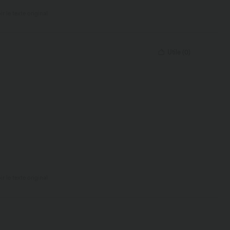
ir le texte original
Utile
(
0
)
ir le texte original