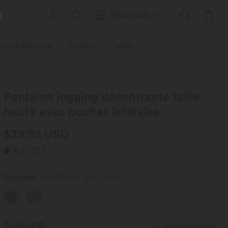
France
(
USD
)
orts & Bermudas
Leggings
Tailles
Activités / Utilités
Ti
Pantalon jogging décontracté taille
haute avec poches latérales
$39.95 USD
4.5
(
12
)
Couleur
Mottled Light Grey
Taille
(FR)
Guide des tailles