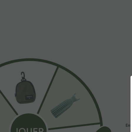
À découvrir
Styles Similaires
$44.95 USD
$39.95 USD
Jogging de danse fuselé
Pantalon de jogging
B
froncé séchage rapide effet
décontracté à taille haute
M
+2
+12
frais InstantCool taille haute
croisée avec poches latérales
B
avec cordon de serrage et
et cordon de serrage
M
poches, protection solaire
Ent
UPF40+