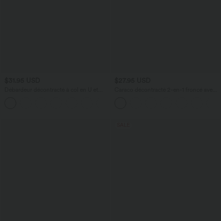
$31.95 USD
$27.95 USD
Débardeur décontracté à col en U et
Caraco décontracté 2-en-1 froncé avec
brassière intégrée
brassière intégrée bretelles réglables
SALE