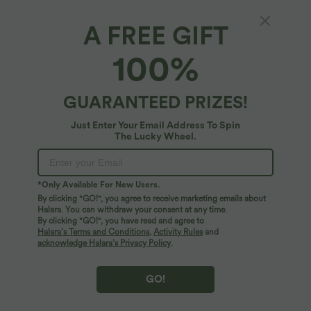
A FREE GIFT
100%
GUARANTEED PRIZES!
Just Enter Your Email Address To Spin
The Lucky Wheel.
*Only Available For New Users.
By clicking "GO!", you agree to receive marketing emails about
$56.95 USD
$41.95 USD
$61.95 USD
Halara. You can withdraw your consent at any time.
Jean Barrel 7/8 taille basse Halara Flex™
Pantalon large fluide taille haute avec
By clicking "GO!", you have read and agree to
avec poches zippées
cordon de serrage, poches latérales et
Halara’s Terms and Conditions
,
Activity Rules
and
aspect lin
acknowledge Halara’s Privacy Policy
.
GO!