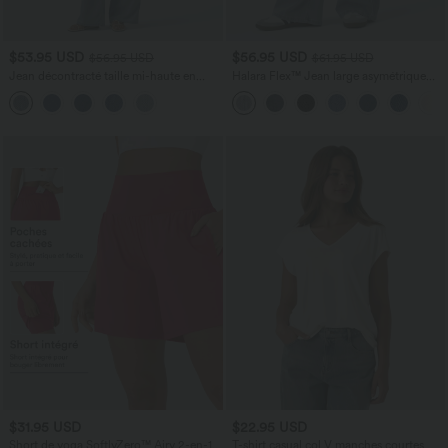
$53.95 USD
$56.95 USD
$56.95 USD
$61.95 USD
Jean décontracté taille mi-haute en
Halara Flex™ Jean large asymétrique
lyocell drapé avec cordon de serrage et
taille basse avec bouton, fermeture
poches
éclair et poches multiples, délavé et
extensible en maille
$31.95 USD
$22.95 USD
Short de yoga SoftlyZero™ Airy 2-en-1
T-shirt casual col V manches courtes