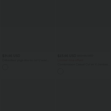
$31.95 USD
$23.95 USD
$50.95 USD
Débardeur yoga dos nu col U avec
Limited-time offers!
bretelles croisées, ourlet arrondi et effet
Combinaison Casual Col en V Jambes
frais InstantCool, protection solaire
Large Plissée Manches Courtes Poche
UPF50+
Latérale Gaufrée Fluide