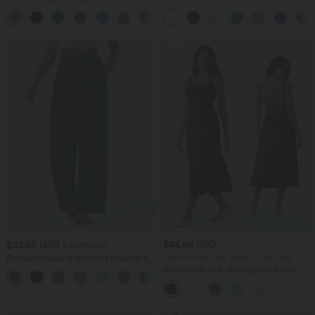
taille très haute avec poches et effet frais
+23
InstantCool 17,5 cm
SALE
$33.95 USD
$44.95 USD
$39.95 USD
Pantalon casual large fluide mélange lin
-20% on the 2nd, -25% on the 3rd
taille haute avec cordon de serrage et
Robe fluide midi de villégiature sans
+5
poches
manches, encolure carrée, dos nu croisé,
fronces et soutien-gorge intégré