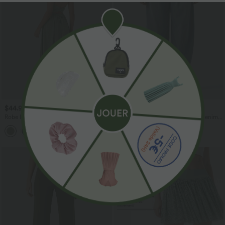
$44.95 USD
$56.95 USD
$61.95 USD
Robe longue fluide fendue avec poches
Halara Flex™ Jogging barrel en denim
latérales, dos nu et effet torsadé
taille mi-haute avec poches
+8
SALE
-55%