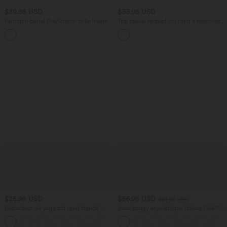
$39.95 USD
$33.95 USD
Pantalon barrel DayStretch taille haute
Top casual relaxed col rond à manches
avec poches
chauve-souris
+5
$25.95 USD
$56.95 USD
$61.95 USD
Débardeur de yoga col rond froncé,
Jean baggy asymétrique Halara Flex™
tissu rafraîchissant - Protection UPF50+
taille haute effet délavé avec poches
+16