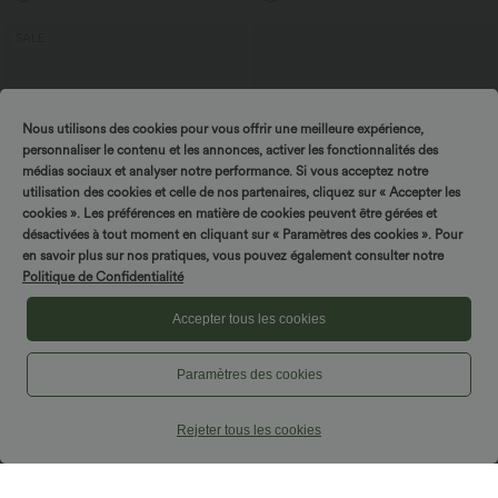
SALE
Nous utilisons des cookies pour vous offrir une meilleure expérience,
personnaliser le contenu et les annonces, activer les fonctionnalités des
médias sociaux et analyser notre performance. Si vous acceptez notre
utilisation des cookies et celle de nos partenaires, cliquez sur « Accepter les
cookies ». Les préférences en matière de cookies peuvent être gérées et
désactivées à tout moment en cliquant sur « Paramètres des cookies ». Pour
en savoir plus sur nos pratiques, vous pouvez également consulter notre
Politique de Confidentialité
Accepter tous les cookies
$44.95 USD
$61.95 USD
-20% on the 2nd, -25% on the 3rd
Combinaison de vacances à pois, dos
Paramètres des cookies
nu halter, coussinets amovibles, poches
Pantalon de golf fuselé, taille mi-haute,
et accès facile Easy Peasy
cordon, ourlet courbé, séchage rapide,
+2
avec poches—UPF40+
Rejeter tous les cookies