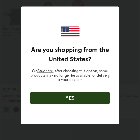
SALE
-50%
Are you shopping from the
United States
?
Or
Stay here
, after choosing this option, some
products may no longer be available for delivery
to your location.
$29.95 USD
$15.95 USD
$61.95 USD
$31.95 USD
Limited-time offers!
Débardeur de yoga SoftlyZero™ court
YES
col V dos nageur ourlet croisé avec
Combinaison froncée col V sans
brassière intégrée effet frais InstantCool,
manches avec poches - Easy Peasy
protection solaire UPF50+
+7