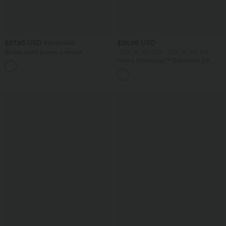
$27.95 USD
$36.95 USD
$31.95 USD
Blouse esprit bureau oversize
-20% on the 2nd, -25% on the 3rd
défroissage facile, col V et manches
Halara UltraSculpt™ Débardeur De
+1
courtes
Course à Col en U Dos Nu Ourlet
Incurvé Croisé