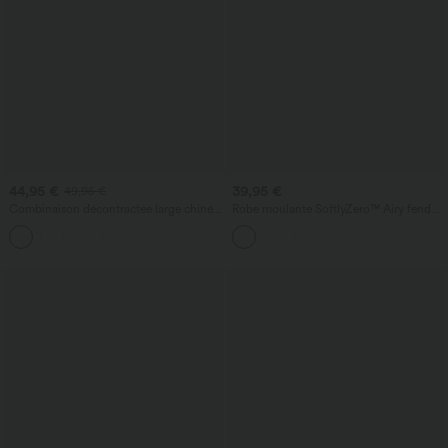
44,95 €
39,95 €
49,95 €
Combinaison décontractée large chinée
Robe moulante SoftlyZero™ Airy fendue
froncée bretelles ajustables avec poches
à effet frais InstantCool, brassière
+10
- Easy Peasy
intégrée, dos nu croisé à lacets,
légèrement plissée pour invitée de
mariage et demoiselle d'honneur