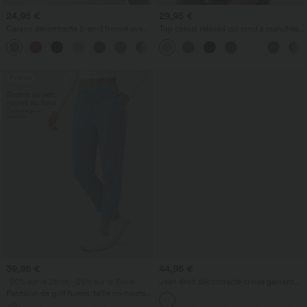
24,95 €
29,95 €
Caraco décontracté 2-en-1 froncé avec
Top casual relaxed col rond à manches
brassière intégrée bretelles réglables
chauve-souris
Promo
39,95 €
44,95 €
-20% sur le 2ème, -25% sur le 3ème
Jean droit décontracté croisé gainant
taille haute avec poches Halara Flex™
Pantalon de golf fuselé, taille mi-haute,
cordon, ourlet courbé, séchage rapide,