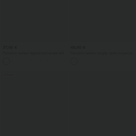
37,95 €
49,95 €
Pantalon tailleur légèrement évasé taille
Pantalon tailleur ample, taille moyenne,
haute avec poches arrière Halara Flex™
coupe barrel, à poches
+13
Promo