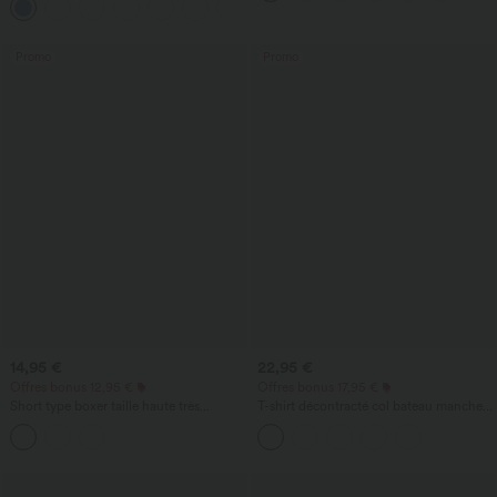
+2
avec poches—UPF40+
Promo
Promo
14,95 €
22,95 €
Offres bonus 12,95 €
Offres bonus 17,95 €
Short type boxer taille haute très
T-shirt décontracté col bateau manches
extensible et doux pour la détente
courtes coton