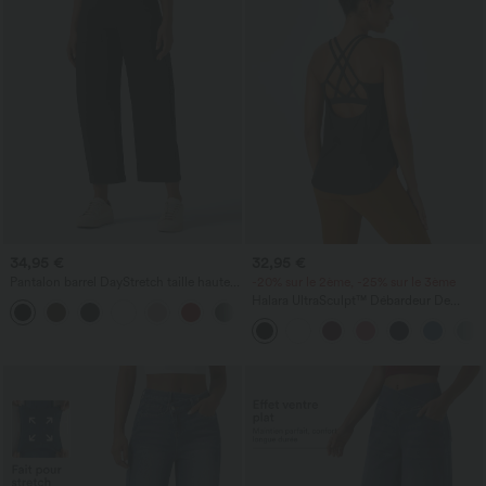
34,95 €
32,95 €
Pantalon barrel DayStretch taille haute
-20% sur le 2ème, -25% sur le 3ème
avec poches
Halara UltraSculpt™ Débardeur De
+5
Course à Col en U Dos Nu Ourlet
Incurvé Croisé