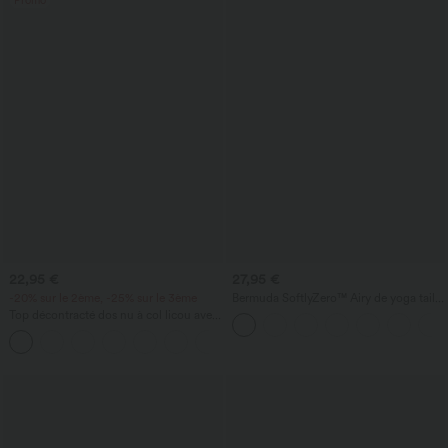
Promo
22,95 €
27,95 €
-20% sur le 2ème, -25% sur le 3ème
Bermuda SoftlyZero™ Airy de yoga taille
haute avec poches multiples et effet
Top décontracté dos nu à col licou avec
frais InstantCool
lien dans le dos
+1