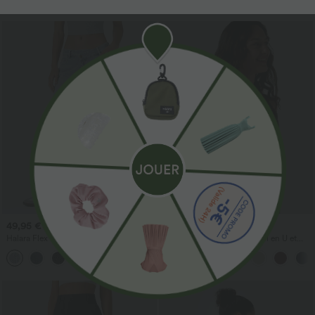
49,95 €
27,95 €
54,95 €
Halara Flex™ Jean large asymétrique
Débardeur décontracté à col en U et
taille basse avec bouton, fermeture
brassière intégrée
+5
éclair et poches multiples, délavé et
extensible en maille
Promo