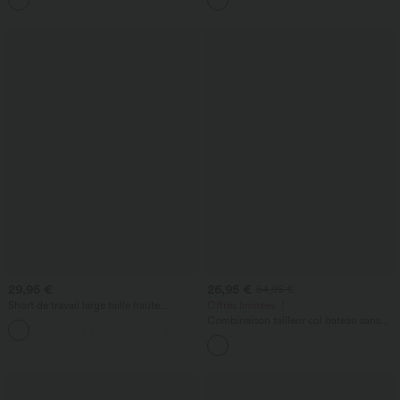
29,95 €
26,95 €
54,95 €
Short de travail large taille haute
Offres limitées ！
DayStretch avec poches
Combinaison tailleur col bateau sans
+11
manches à rayures et nœuds sur les
côtés effet frais InstantCool avec
poches, accès facile Easy Peasy