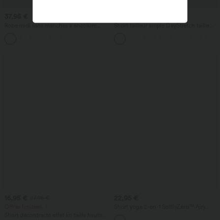
37,95 €
29,95 €
32,95 €
Robe midi sans manches à encolure
Short tailleur ample DayStretch taille
arrondie avec coussinets amovibles et
haute 17,5 cm avec poches
ourlet à volants
16,95 €
22,95 €
27,95 €
Offres limitées ！
Short yoga 2-en-1 SoftlyZero™ Airy
effet frais InstantCool taille très haute
Short décontracté effet lin taille haute