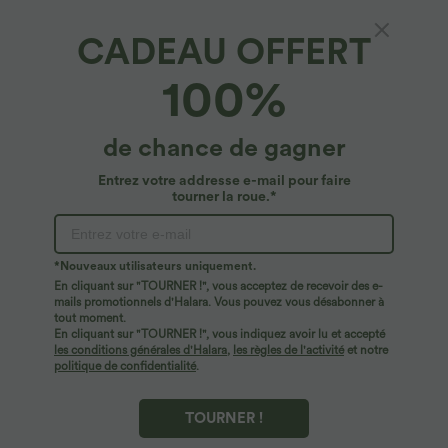
Offres limitées ！
Débardeur yoga dos nu col U avec
bretelles croisées, ourlet arrondi et effet
Combinaison Casual Col en V Jambes
CADEAU OFFERT
frais InstantCool, protection solaire
Large Plissée Manches Courtes Poche
UPF50+
+5
Latérale Gaufrée Fluide
100%
de chance de gagner
Entrez votre addresse e-mail pour faire
tourner la roue.*
*Nouveaux utilisateurs uniquement.
En cliquant sur "TOURNER !", vous acceptez de recevoir des e-
mails promotionnels d'Halara. Vous pouvez vous désabonner à
tout moment.
En cliquant sur "TOURNER !", vous indiquez avoir lu et accepté
les conditions générales d'Halara
,
les règles de l'activité
et notre
politique de confidentialité
.
26,95 €
19,95 €
54,95 €
Offres limitées ！
T-shirt casual col V manches courtes
TOURNER !
Combinaison froncée col V sans
manches avec poches - Easy Peasy
+7