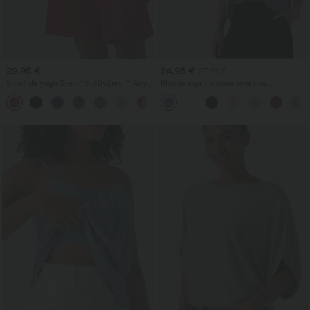
29,95 €
24,95 €
27,95 €
Short de yoga 2-en-1 SoftlyZero™ Airy
Blouse esprit bureau oversize
taille très haute effet frais InstantCool
défroissage facile, col V et manches
+10
22,8 cm avec poches
courtes