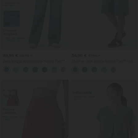
49,95 €
34,95 €
54,95 €
37,95 €
Jean baggy asymétrique Halara Flex™
Short en jean ample Halara Flex™ taille
taille haute effet délavé avec poches
haute croisé gainant décontracté avec
poches