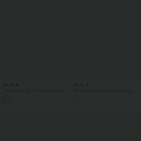
54,95 €
22,95 €
Combinaison de vacances à pois, dos
Débardeur de yoga col rond froncé,
nu halter, coussinets amovibles, poches
tissu rafraîchissant - Protection UPF50+
et accès facile Easy Peasy