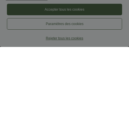
Accepter tous les cookies
Paramètres des cookies
Rejeter tous les cookies
54,95 €
44,95 €
59,95 €
Halara Flex™ Jean large Palazzo et
Jean droit Halara Flex™ à taille haute,
Taille Haute avec Poches Avant en Tricot
poches multiples, effet délavé et tissu
+2
Extensible Lavé
extensible
Promo