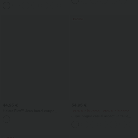
12,5 cm avec poches, longueur allongée
avec cordon de serrage et poches
latérales
Promo
44,95 €
34,95 €
Halara Flex™ Jean barrel coupe
-20% sur le 2ème, -25% sur le 3ème
tonneau taille mi-haute avec poches
Jupe longue casual aspect lin taille
haute avec cordon de serrage