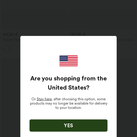
44,95 €
37,95 €
Halara Flex™ Jean Large Casual Taille
Pantalon capri effet lin taille haute avec
Haute Poches Multiples Tricot
poches zippées
+2
Extensible Délavé
Are you shopping from the
United States
?
Or
Stay here
, after choosing this option, some
products may no longer be available for delivery
to your location.
YES