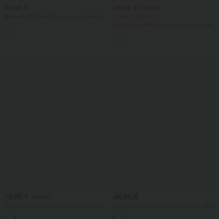
39,95 €
26,95 €
59,95 €
Breezeful™ Robe Mi-Longue Col en V
Offres limitées ！
Manches Courtes Poche Latérale Nouée
Robe longue fluide sans manches avec
+8
au Dos Séchage Rapide
brassière intégrée (Bonnets E-G) et
poches
29,95 €
44,95 €
32,95 €
Short resort 12,5 cm taille haute effet lin
Pantalon taille haute coupe droite effet
avec ourlet roulotté et poches
lin avec poches