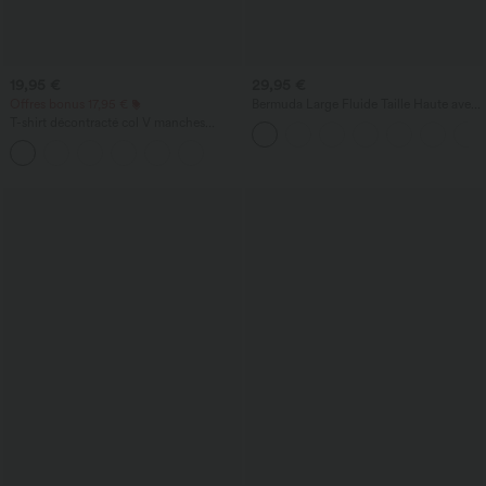
19,95 €
29,95 €
Offres bonus 17,95 €
Bermuda Large Fluide Taille Haute avec
Plis et Poches Latérales en Lin
T-shirt décontracté col V manches
Synthétique
courtes coupe courte