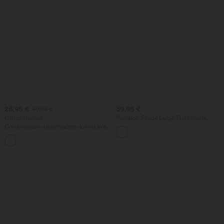
26,95 €
39,95 €
49,95 €
Offres limitées ！
Pantalon Fluide Large Taille Haute
Poches Latérales Palazzo Solide Casual
Combinaison décontractée dos nu avec
Linen-Feel
poches latérales
+10