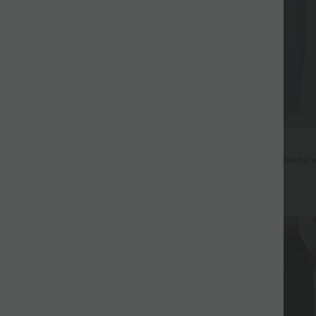
$53.95 USD
$44.95 USD
$56.95 USD
 haute coupe droite DayStretch
Jean décontracté taille mi-haute e
avec cordon de serrage et poches
+27