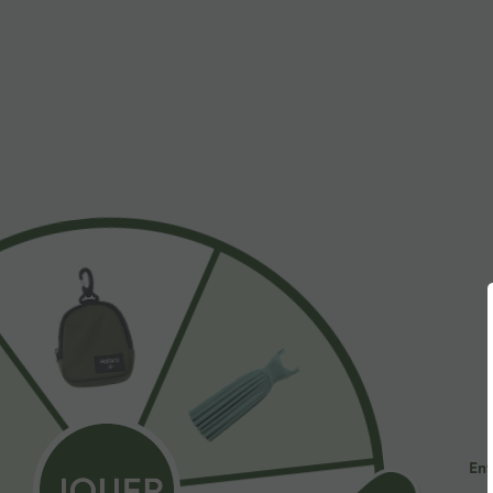
$44.95 USD
$31.95 USD
-20% sur le 2ème, -25% sur le 3ème
Débardeur yoga
croisées, ourlet
Robe fluide midi de villégiature sans manches,
protection sol
encolure carrée, dos nu croisé, fronces et
soutien-gorge intégré
Ent