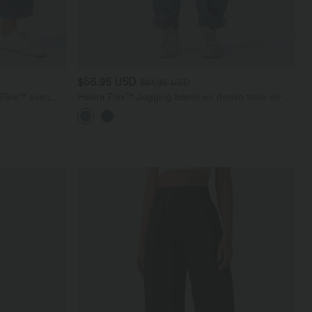
$56.95 USD
$61.95 USD
a Flex™ avec
Halara Flex™ Jogging barrel en denim taille mi-
haute avec poches