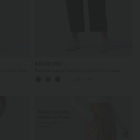
$39.95 USD
n lyocell drapé
Pantalon barrel DayStretch taille haute avec
poches
+9