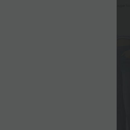
vacances à pois, dos nu halter,
Halara Flex™ Jean barrel coupe to
ibles, poches et accès facile Easy
mi-haute avec poches