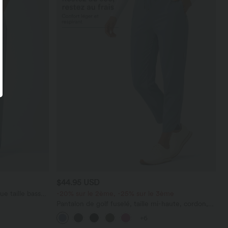
$44.95 USD
e taille basse
-20% sur le 2ème, -25% sur le 3ème
poches
Pantalon de golf fuselé, taille mi-haute, cordon,
maille
ourlet courbé, séchage rapide, avec poches—
+6
UPF40+