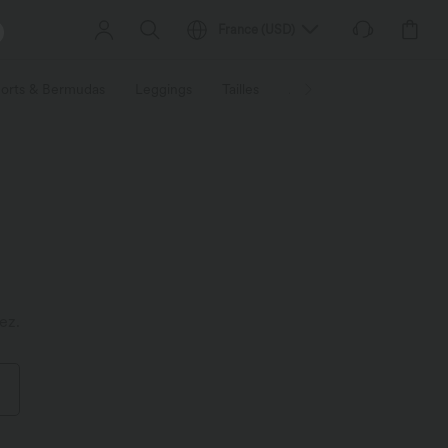
France
(
USD
)
orts & Bermudas
Leggings
Tailles
Activités / Utilités
Ti
ez.