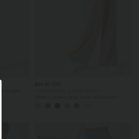
$44.95 USD
 lin taille
2 POUR 69,90€, 3 POUR 99,90€
poches
Pantalon Tailleur Large Fluide Halara Flex™
Gaufré Taille Haute Poches Latérales
+25