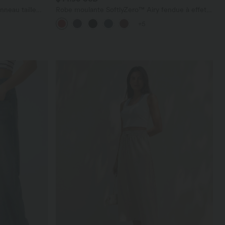
nneau taille
Robe moulante SoftlyZero™ Airy fendue à effet
frais InstantCool, brassière intégrée, dos nu
+5
croisé à lacets, légèrement plissée pour invitée
de mariage et demoiselle d'honneur