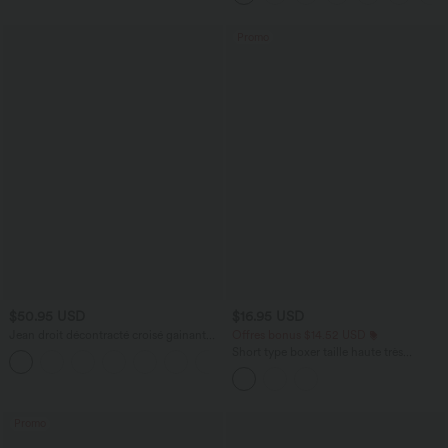
Promo
$50.95 USD
$16.95 USD
Jean droit décontracté croisé gainant
Offres bonus $14.52 USD
taille haute avec poches Halara Flex™
Short type boxer taille haute très
+1
extensible et doux pour la détente
Promo