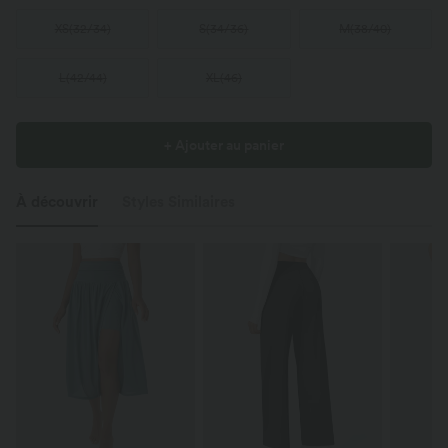
XS
(
32/34
)
S
(
34/36
)
M
(
38/40
)
L
(
42/44
)
XL
(
46
)
+ Ajouter au panier
À découvrir
Styles Similaires