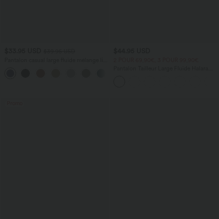
$33.95 USD
$44.95 USD
$39.95 USD
Pantalon casual large fluide mélange lin
2 POUR 69,90€, 3 POUR 99,90€
taille haute avec cordon de serrage et
Pantalon Tailleur Large Fluide Halara
+5
poches
Flex™ Gaufré Taille Haute Poches
Latérales
Promo