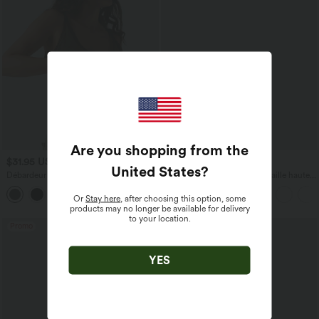
Are you shopping from the
$31.95 USD
$39.95 USD
United States
?
Débardeur décontracté à col en U et
Pantalon barrel DayStretch taille haute
brassière intégrée
avec poches
Or
Stay here
, after choosing this option, some
products may no longer be available for delivery
to your location.
Promo
YES