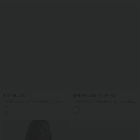
$22.95 USD
$56.95 USD
$61.95 USD
T-shirt casual col V manches courtes
Halara Flex™ Jean large asymétrique
taille basse avec bouton, fermeture
+9
éclair et poches multiples, délavé et
extensible en maille