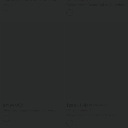
lyocell drapé avec cordon de serrage et
Combinaison Casual Col en V Jambes
poches
Large Plissée Manches Courtes Poche
Latérale Gaufrée Fluide
$31.95 USD
$29.95 USD
$61.95 USD
Débardeur yoga dos nu col U avec
Offres limitées ！
bretelles croisées, ourlet arrondi et effet
Combinaison froncée col V sans
frais InstantCool, protection solaire
manches avec poches - Easy Peasy
UPF50+