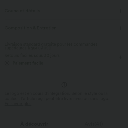
Coupe et détails
Pour : les séjours en resort et les activités décontractées
Composition & Entretien
Taille plate
Poches latérales
Froncé
Enfilable
Livraison standard gratuite pour les commandes
supérieures à
Longueur genou
$84.09 USD
Taille haute
Coupe en A
Retours faciles sous 30 jours
Élasticité quatre directions
Paiement facile
Le logo est en cours d’intégration. Selon le style ou la
couleur, l’article reçu peut être livré avec ou sans logo.
En savoir plus
À découvrir
Avis(41)