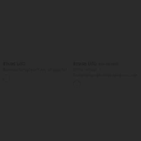
$31.95 USD
$29.95 USD
$56.95 USD
Bermuda SoftlyZero™ Airy de yoga taille
Offres limitées ！
haute avec poches multiples et effet
Combinaison décontractée dos nu avec
+16
frais InstantCool
poches latérales