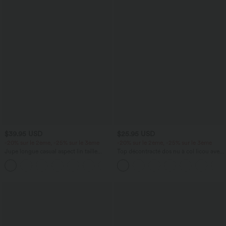
$39.95 USD
$25.95 USD
-20% sur le 2ème, -25% sur le 3ème
-20% sur le 2ème, -25% sur le 3ème
Jupe longue casual aspect lin taille
Top décontracté dos nu à col licou avec
haute avec cordon de serrage
lien dans le dos