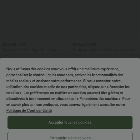
$44.95 USD
$42.95 USD
Pantalon Fluide Large Taille Haute
Pantalon tailleur légèrement évasé taille
Poches Latérales Palazzo Solide Casual
haute avec poches arrière Halara Flex™
+5
Linen-Feel
Nous utilisons des cookies pour vous offrir une meilleure expérience,
Promo
personnaliser le contenu et les annonces, activer les fonctionnalités des
médias sociaux et analyser notre performance. Si vous acceptez notre
utilisation des cookies et celle de nos partenaires, cliquez sur « Accepter les
cookies ». Les préférences en matière de cookies peuvent être gérées et
désactivées à tout moment en cliquant sur « Paramètres des cookies ». Pour
en savoir plus sur nos pratiques, vous pouvez également consulter notre
Politique de Confidentialité
Accepter tous les cookies
Paramètres des cookies