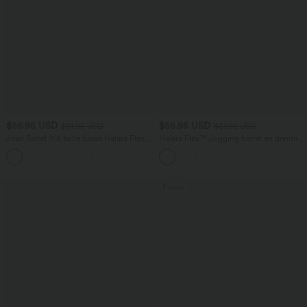
$56.95 USD
$56.95 USD
$61.95 USD
$61.95 USD
Jean Barrel 7/8 taille basse Halara Flex™
Halara Flex™ Jogging barrel en denim
avec poches zippées
taille mi-haute avec poches
Promo