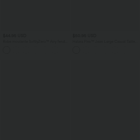
$44.95 USD
$50.95 USD
Robe moulante SoftlyZero™ Airy fendue
Halara Flex™ Jean Large Casual Taille
à effet frais InstantCool, brassière
Haute Poches Multiples Tricot
+1
intégrée, dos nu croisé à lacets,
Extensible Délavé
légèrement plissée pour invitée de
mariage et demoiselle d'honneur