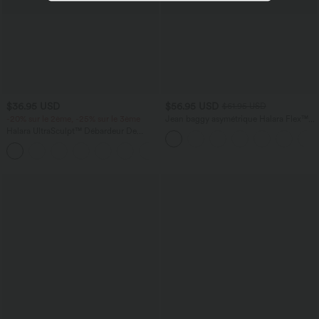
$36.95 USD
$56.95 USD
$61.95 USD
-20% sur le 2ème, -25% sur le 3ème
Jean baggy asymétrique Halara Flex™
taille haute effet délavé avec poches
Halara UltraSculpt™ Débardeur De
Course à Col en U Dos Nu Ourlet
+11
Incurvé Croisé