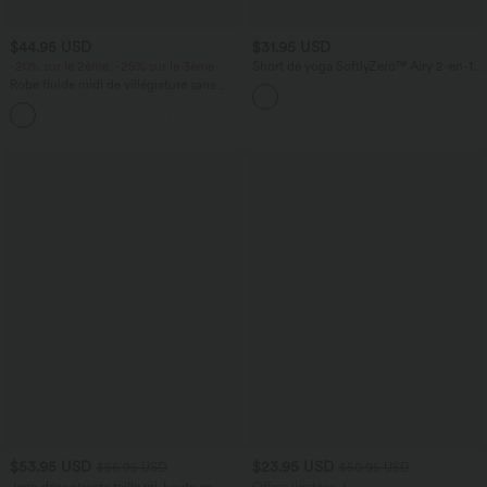
$44.95 USD
$31.95 USD
-20% sur le 2ème, -25% sur le 3ème
Short de yoga SoftlyZero™ Airy 2-en-1
taille très haute avec poches et effet frais
Robe fluide midi de villégiature sans
InstantCool 17,5 cm
manches, encolure carrée, dos nu croisé,
fronces et soutien-gorge intégré
$53.95 USD
$23.95 USD
$56.95 USD
$50.95 USD
Jean décontracté taille mi-haute en
Offres limitées ！