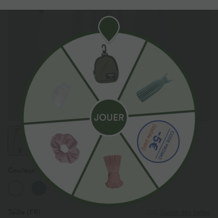
Couleur
Blanc
Taille
(FR)
Guide des tailles