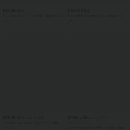
$42.95 USD
$42.95 USD
Pantalon capri effet lin taille haute avec
Robe midi sans manches à encolure
poches zippées
arrondie avec coussinets amovibles et
+7
ourlet à volants
$33.95 USD
$17.95 USD
$36.95 USD
$31.95 USD
Short tailleur ample DayStretch taille
Offres limitées ！
haute 17,5 cm avec poches
Short décontracté effet lin taille haute