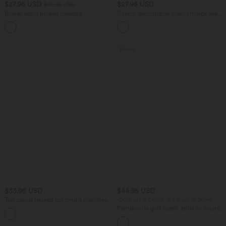
$27.95 USD
$27.95 USD
$31.95 USD
Blouse esprit bureau oversize
Caraco décontracté 2-en-1 froncé avec
défroissage facile, col V et manches
brassière intégrée bretelles réglables
+1
courtes
Promo
$33.95 USD
$44.95 USD
Top casual relaxed col rond à manches
-20% sur le 2ème, -25% sur le 3ème
chauve-souris
Pantalon de golf fuselé, taille mi-haute,
+1
cordon, ourlet courbé, séchage rapide,
avec poches—UPF40+