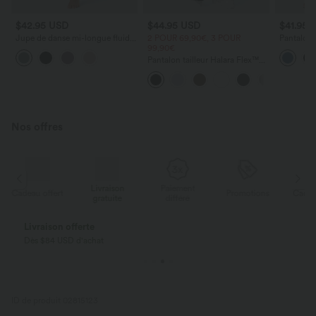
$42.95 USD
$44.95 USD
$41.95 
Jupe de danse mi-longue fluide
2 POUR 69,90€, 3 POUR
Pantalon l
2-en-1 taille haute, fendue avec
99,90€
avec cord
poche latérale
latérales 
Pantalon tailleur Halara Flex™
DayStretch coupe droite taille
haute avec poches
Nos offres
Livraison
Paiement
ert
Promotions
Cadeau offert
gratuite
différé
Livraison offerte
Dès $84 USD d'achat
ID de produit 02815123