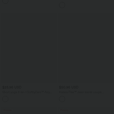
+4
avec cordon de serrage et poches
latérales
$25.95 USD
$50.95 USD
Short yoga 2-en-1 SoftlyZero™ Airy
Halara Flex™ Jean barrel coupe
effet frais InstantCool taille très haute
tonneau taille mi-haute avec poches
+20
12,5 cm avec poches, longueur allongée
Promo
Promo