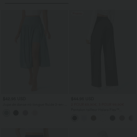
Promo
$42.95 USD
$44.95 USD
Jupe de danse mi-longue fluide 2-en-1
2 POUR 69,90€, 3 POUR 99,90€
taille haute, fendue avec poche latérale
Pantalon tailleur Halara Flex™
DayStretch coupe droite taille haute
avec poches