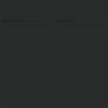
$39.95 USD
$33.95 USD
$42.95 USD
Short en jean ample Halara Flex™ taille
Short de yoga 2-en-1 SoftlyZero™ Airy
haute croisé gainant décontracté avec
taille très haute effet frais InstantCool
poches
22,8 cm avec poches