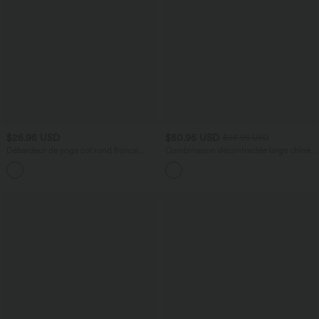
$25.95 USD
$50.95 USD
$56.95 USD
Débardeur de yoga col rond froncé,
Combinaison décontractée large chinée
tissu rafraîchissant - Protection UPF50+
froncée bretelles ajustables avec poches
+16
- Easy Peasy