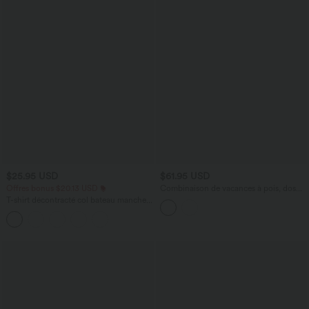
$25.95 USD
$61.95 USD
Offres bonus $20.13 USD
Combinaison de vacances à pois, dos
nu halter, coussinets amovibles, poches
T-shirt décontracté col bateau manches
et accès facile Easy Peasy
courtes coton