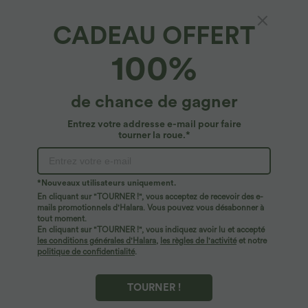
CADEAU OFFERT
Jupe fluide de vacances taille haute avec
100%
fronces et poches latérales
4.7
(
41
)
de chance de gagner
$31.95 USD
Entrez votre addresse e-mail pour faire
tourner la roue.*
*Nouveaux utilisateurs uniquement.
En cliquant sur "TOURNER !", vous acceptez de recevoir des e-
mails promotionnels d'Halara. Vous pouvez vous désabonner à
tout moment.
En cliquant sur "TOURNER !", vous indiquez avoir lu et accepté
les conditions générales d'Halara
,
les règles de l'activité
et notre
politique de confidentialité
.
TOURNER !