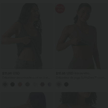
Promo
-50%
$31.95 USD
$15.95 USD
$31.95 USD
Débardeur décontracté à col en U et
Débardeur de yoga SoftlyZero™ court
brassière intégrée
col V dos nageur ourlet croisé avec
brassière intégrée effet frais InstantCool,
protection solaire UPF50+