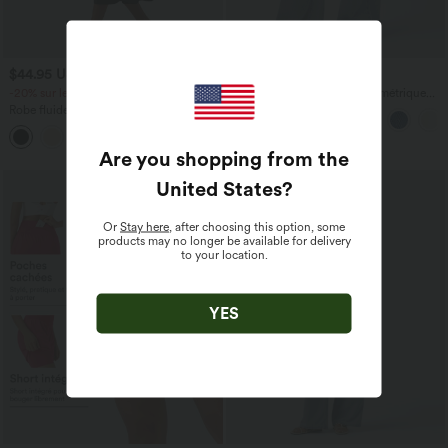
$44.95 USD
$56.95 USD
$61.95 USD
-20% sur le 2ème, -25% sur le 3ème
Halara Flex™ Jean large asymétrique
taille basse avec bouton, fermeture
Robe fluide midi de villégiature sans
éclair et poches multiples, délavé et
manches, encolure carrée, dos nu croisé,
extensible en maille
fronces et soutien-gorge intégré
Are you shopping from the
United States
?
Or
Stay here
, after choosing this option, some
products may no longer be available for delivery
to your location.
YES