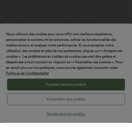
$27.95 USD
$42.95 USD
$31.95 USD
Blouse esprit bureau oversize
Robe midi sans manches à encolure
Nous utilisons des cookies pour vous offrir une meilleure expérience,
défroissage facile, col V et manches
arrondie avec coussinets amovibles et
+1
courtes
ourlet à volants
personnaliser le contenu et les annonces, activer les fonctionnalités des
médias sociaux et analyser notre performance. Si vous acceptez notre
utilisation des cookies et celle de nos partenaires, cliquez sur « Accepter les
cookies ». Les préférences en matière de cookies peuvent être gérées et
désactivées à tout moment en cliquant sur « Paramètres des cookies ». Pour
en savoir plus sur nos pratiques, vous pouvez également consulter notre
Politique de Confidentialité
Accepter tous les cookies
Paramètres des cookies
Rejeter tous les cookies