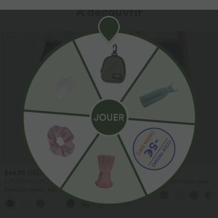
À découvrir
Promo
$44.95 USD
$41.95 USD
2 POUR 69,90€, 3 POUR 99,90€
Pantalon large fluide taille haute avec
cordon de serrage, poches latérales et
Pantalon tailleur Halara Flex™
aspect lin
DayStretch coupe droite taille haute
+23
avec poches