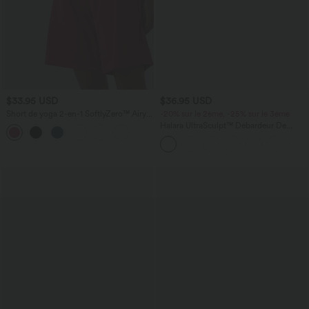
$33.95 USD
$36.95 USD
Short de yoga 2-en-1 SoftlyZero™ Airy
-20% sur le 2ème, -25% sur le 3ème
taille très haute effet frais InstantCool
Halara UltraSculpt™ Débardeur De
+10
22,8 cm avec poches
Course à Col en U Dos Nu Ourlet
Incurvé Croisé