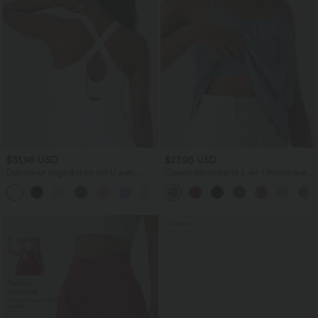
$31.95 USD
$27.95 USD
Débardeur yoga dos nu col U avec
Caraco décontracté 2-en-1 froncé avec
bretelles croisées, ourlet arrondi et effet
brassière intégrée bretelles réglables
frais InstantCool, protection solaire
UPF50+
Promo