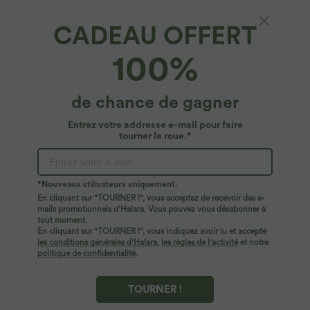
CADEAU OFFERT
100%
de chance de gagner
Entrez votre addresse e-mail pour faire
tourner la roue.*
Oops!
Nous ne semblons pas pouvoir trouver la page que
*Nouveaux utilisateurs uniquement.
vous recherchez.
En cliquant sur "TOURNER !", vous acceptez de recevoir des e-
mails promotionnels d'Halara. Vous pouvez vous désabonner à
tout moment.
Acheter plus
En cliquant sur "TOURNER !", vous indiquez avoir lu et accepté
les conditions générales d'Halara
,
les règles de l'activité
et notre
politique de confidentialité
.
TOURNER !