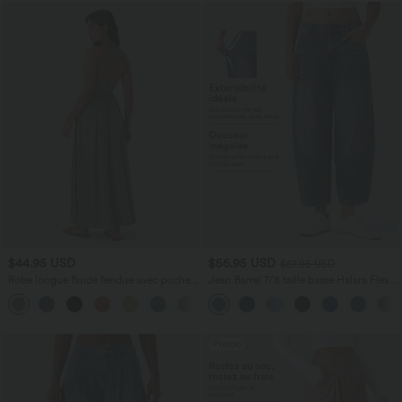
$44.95 USD
$56.95 USD
$61.95 USD
Robe longue fluide fendue avec poches
Jean Barrel 7/8 taille basse Halara Flex™
latérales, dos nu et effet torsadé
avec poches zippées
+8
Promo