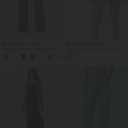
$36.95 USD
$17.95 USD
$44.95 USD
$39.95 USD
Pantalon taille haute coupe droite
Jupe de sport mini 2-en-1 fluide taille
DayStretch avec poches
mi-haute en mesh léopard avec poche
+23
Promo