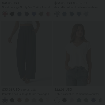
$31.95 USD
$53.95 USD
$56.95 USD
Short de yoga SoftlyZero™ Airy 2-en-1
Jean décontracté taille mi-haute en
taille très haute avec poches et effet frais
lyocell drapé avec cordon de serrage et
+23
InstantCool 17,5 cm
poches
$33.95 USD
$22.95 USD
$39.95 USD
Pantalon casual large fluide mélange lin
T-shirt casual col V manches courtes
taille haute avec cordon de serrage et
+5
poches