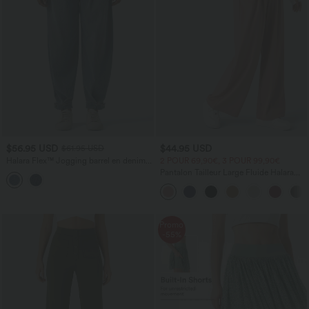
$56.95 USD
$44.95 USD
$61.95 USD
Halara Flex™ Jogging barrel en denim
2 POUR 69,90€, 3 POUR 99,90€
taille mi-haute avec poches
Pantalon Tailleur Large Fluide Halara
Flex™ Gaufré Taille Haute Poches
Latérales
Promo
-55%