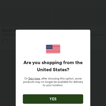
$44.95 USD
$42.95 USD
Robe moulante SoftlyZero™ Airy fendue
Pantalon capri effet lin taille haute avec
à effet frais InstantCool, brassière
poches zippées
+1
intégrée, dos nu croisé à lacets,
légèrement plissée pour invitée de
mariage et demoiselle d'honneur
Are you shopping from the
United States
?
Or
Stay here
, after choosing this option, some
products may no longer be available for delivery
to your location.
YES