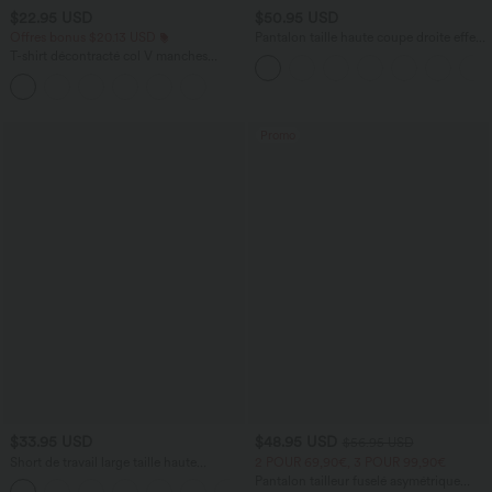
$22.95 USD
$50.95 USD
Offres bonus $20.13 USD
Pantalon taille haute coupe droite effet
lin avec poches
T-shirt décontracté col V manches
courtes coupe courte
Promo
$33.95 USD
$48.95 USD
$56.95 USD
Short de travail large taille haute
2 POUR 69,90€, 3 POUR 99,90€
DayStretch avec poches
Pantalon tailleur fuselé asymétrique