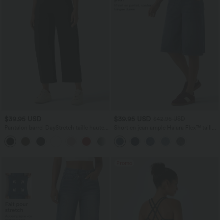
$39.95 USD
$39.95 USD
$42.95 USD
Pantalon barrel DayStretch taille haute
Short en jean ample Halara Flex™ taille
avec poches
haute croisé gainant décontracté avec
+5
poches
Promo