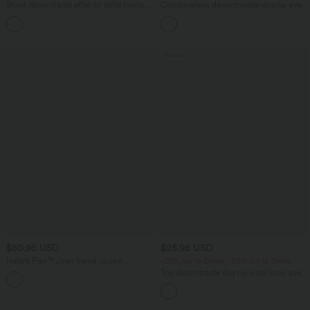
Short décontracté effet lin taille haute
Combinaison décontractée dos nu avec
avec cordon de serrage et poches
poches latérales
latérales
Promo
$50.95 USD
$25.95 USD
Halara Flex™ Jean barrel coupe
-20% sur le 2ème, -25% sur le 3ème
tonneau taille mi-haute avec poches
Top décontracté dos nu à col licou avec
lien dans le dos