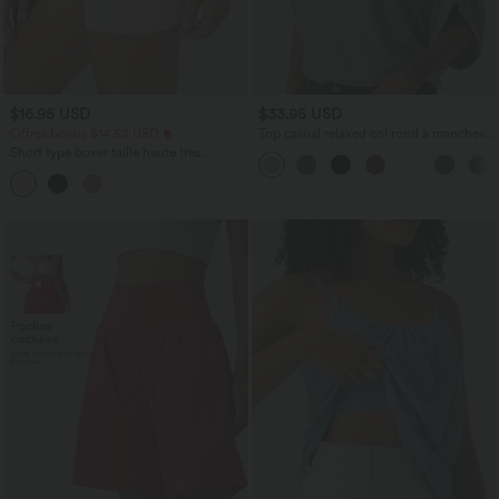
$16.95 USD
$33.95 USD
Offres bonus $14.52 USD
Top casual relaxed col rond à manches
chauve-souris
Short type boxer taille haute très
extensible et doux pour la détente