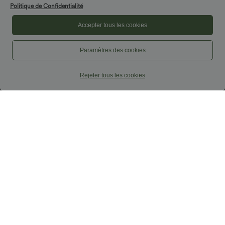
Politique de Confidentialité
Accepter tous les cookies
Paramètres des cookies
Rejeter tous les cookies
$25.95 USD
$56.95 USD
$27.95 USD
$61.95 USD
DayStretch Jupe mini casual 2-en-1
Jean coupe barrel Halara Flex™ taille
bodycon plissée croisée taille haute
haute avec poches