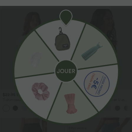
$22.95 USD
$31.95 USD
T-shirt casual col V manches courtes
Débardeur décontracté à col en U et
brassière intégrée
+9