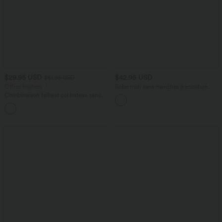
$29.95 USD
$42.95 USD
$61.95 USD
Offres limitées ！
Robe midi sans manches à encolure
arrondie avec coussinets amovibles et
Combinaison tailleur col bateau sans
ourlet à volants
manches à rayures et nœuds sur les
+8
côtés effet frais InstantCool avec
poches, accès facile Easy Peasy