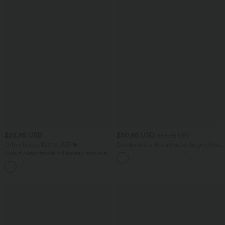
$25.95 USD
$50.95 USD
$56.95 USD
Offres bonus $20.13 USD
Combinaison décontractée large chinée
froncée bretelles ajustables avec poches
T-shirt décontracté col bateau manches
- Easy Peasy
courtes coton