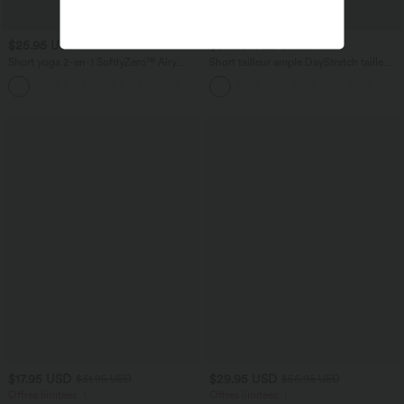
$25.95 USD
$33.95 USD
$36.95 USD
Short yoga 2-en-1 SoftlyZero™ Airy
Short tailleur ample DayStretch taille
effet frais InstantCool taille très haute
haute 17,5 cm avec poches
+20
12,5 cm avec poches, longueur allongée
$17.95 USD
$29.95 USD
$31.95 USD
$56.95 USD
Offres limitées ！
Offres limitées ！