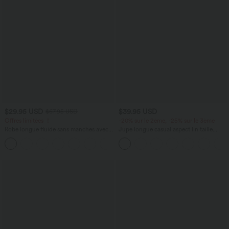
$29.95 USD
$39.95 USD
$67.95 USD
Offres limitées ！
-20% sur le 2ème, -25% sur le 3ème
Robe longue fluide sans manches avec
Jupe longue casual aspect lin taille
brassière intégrée (Bonnets E-G) et
haute avec cordon de serrage
poches