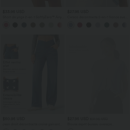
$33.95 USD
$27.95 USD
Short de yoga 2-en-1 SoftlyZero™ Airy
Caraco décontracté 2-en-1 froncé avec
taille très haute effet frais InstantCool
brassière intégrée bretelles réglables
+10
22,8 cm avec poches
$50.95 USD
$27.95 USD
$31.95 USD
Jean droit décontracté croisé gainant
Blouse esprit bureau oversize
taille haute avec poches Halara Flex™
défroissage facile, col V et manches