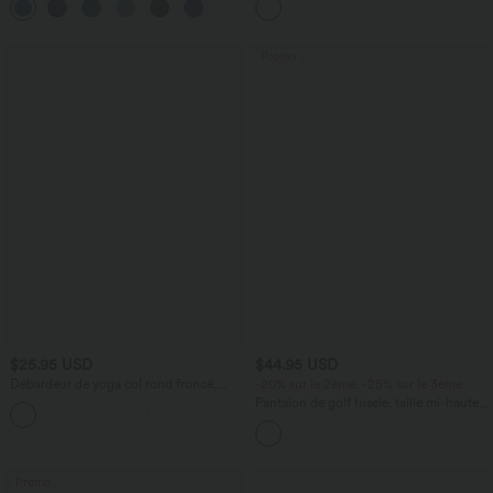
+1
courtes
Promo
$25.95 USD
$44.95 USD
Débardeur de yoga col rond froncé,
-20% sur le 2ème, -25% sur le 3ème
tissu rafraîchissant - Protection UPF50+
Pantalon de golf fuselé, taille mi-haute,
+16
cordon, ourlet courbé, séchage rapide,
avec poches—UPF40+
Promo