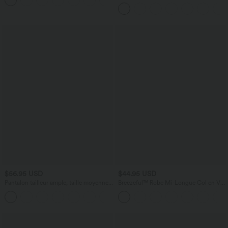
+11
taille moyenne Halara Flex™ DayStretch
avec poches
$56.95 USD
$44.95 USD
Pantalon tailleur ample, taille moyenne,
Breezeful™ Robe Mi-Longue Col en V
coupe barrel, à poches
Manches Courtes Poche Latérale Nouée
+3
au Dos Séchage Rapide