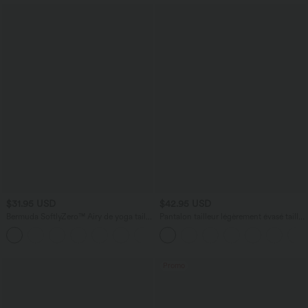
$31.95 USD
$42.95 USD
Bermuda SoftlyZero™ Airy de yoga taille
Pantalon tailleur légèrement évasé taille
haute avec poches multiples et effet
haute avec poches arrière Halara Flex™
+16
frais InstantCool
Promo