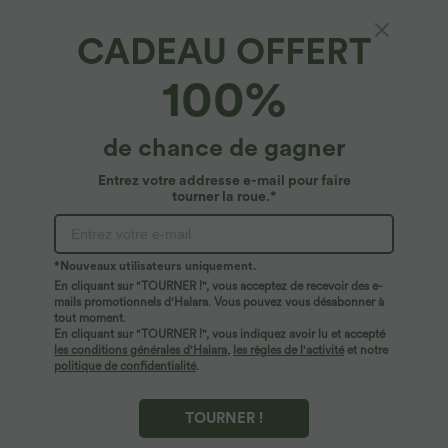
$53.95 USD
$31.95 USD
$56.95 USD
Jean décontracté taille mi-haute en
Débardeur yoga dos nu col U avec
CADEAU OFFERT
lyocell drapé avec cordon de serrage et
bretelles croisées, ourlet arrondi et effet
poches
frais InstantCool, protection solaire
UPF50+
100%
de chance de gagner
Entrez votre addresse e-mail pour faire
tourner la roue.*
*Nouveaux utilisateurs uniquement.
En cliquant sur "TOURNER !", vous acceptez de recevoir des e-
mails promotionnels d'Halara. Vous pouvez vous désabonner à
tout moment.
En cliquant sur "TOURNER !", vous indiquez avoir lu et accepté
les conditions générales d'Halara
,
les règles de l'activité
et notre
politique de confidentialité
.
$29.95 USD
$56.95 USD
$61.95 USD
$61.95 USD
Offres limitées ！
Halara Flex™ Jean large asymétrique
taille basse avec bouton, fermeture
TOURNER !
Combinaison froncée col V sans
éclair et poches multiples, délavé et
manches avec poches - Easy Peasy
extensible en maille
+7