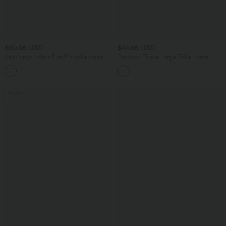
$50.95 USD
$44.95 USD
Jean droit Halara Flex™ à taille haute,
Pantalon Fluide Large Taille Haute
poches multiples, effet délavé et tissu
Poches Latérales Palazzo Solide Casual
+3
extensible
Linen-Feel
Promo