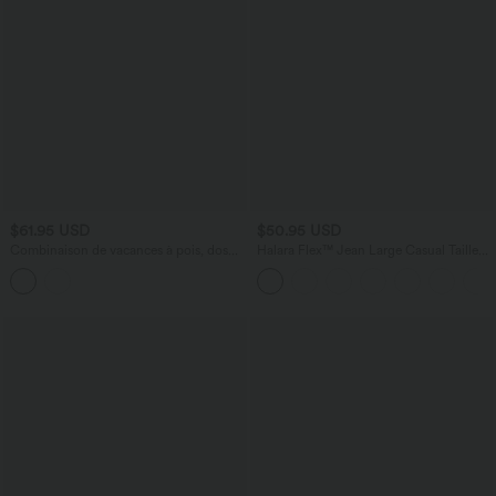
$61.95 USD
$50.95 USD
Combinaison de vacances à pois, dos
Halara Flex™ Jean Large Casual Taille
nu halter, coussinets amovibles, poches
Haute Poches Multiples Tricot
et accès facile Easy Peasy
Extensible Délavé