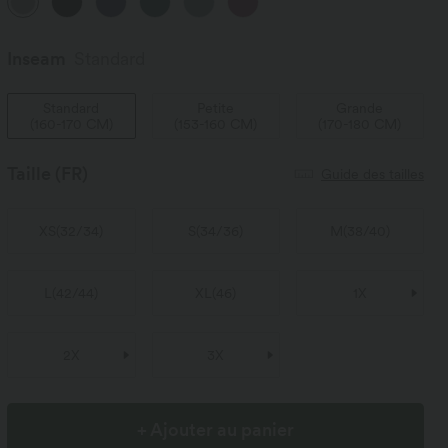
Inseam️
Standard
Standard
Petite
Grande
(
160-170 CM
)
(
153-160 CM
)
(
170-180 CM
)
Taille
(FR)
Guide des tailles
XS
(
32/34
)
S
(
34/36
)
M
(
38/40
)
L
(
42/44
)
XL
(
46
)
1X
2X
3X
+ Ajouter au panier