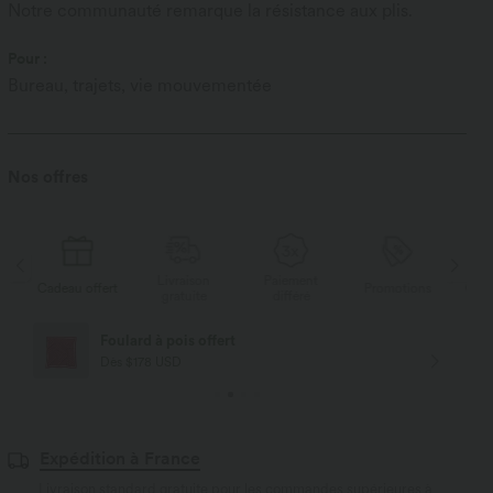
Notre communauté remarque la résistance aux plis.
Pour :
Bureau, trajets, vie mouvementée
Nos offres
Livraison
Paiement
s
Cadeau offert
Promotions
Cade
gratuite
différé
Foulard à pois offert
Dès $178 USD
Expédition à France
Livraison standard gratuite pour les commandes supérieures à