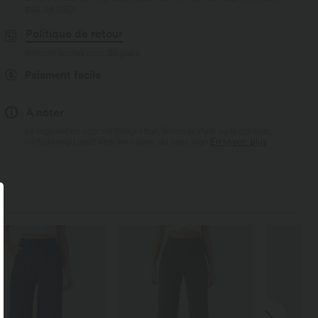
$84.09 USD
Politique de retour
Retours faciles sous 30 jours
Paiement facile
À noter
Le logo est en cours d’intégration. Selon le style ou la couleur,
l’article reçu peut être livré avec ou sans logo.
En savoir plus