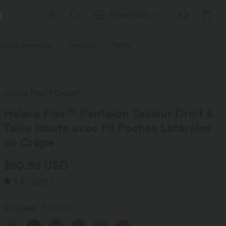
France
(
USD
)
orts & Bermudas
Leggings
Tailles
Activités / Utilités
Ti
Halara Flex™ Crepe*
Halara Flex™ Pantalon Tailleur Droit à
Taille Haute avec Pli Poches Latérales
en Crêpe
$50.95 USD
4.8
(
699
)
Couleur
Paloma