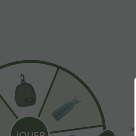
À découvrir
Styles Similaires
Ent