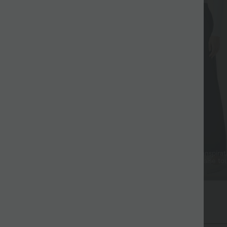
luide
Frais et respirant
rêpe japonaise légèrement
Tissu respirant et anti-transpirat
 tombé fluide et à l’allure
vous garde au frais et à l’aise to
journée
ex™ Crepe Fabric