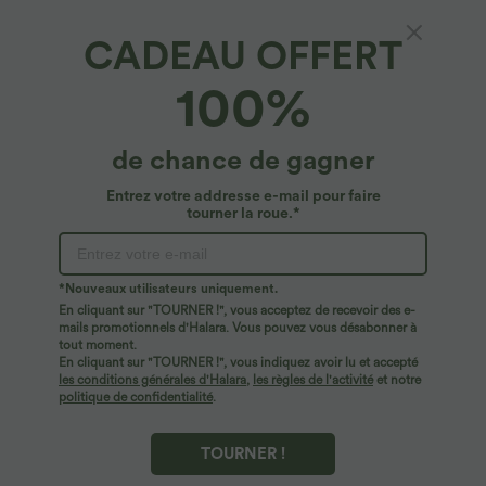
CADEAU OFFERT
Coupe et détails
100%
Composition & Entretien
de chance de gagner
Livraison standard gratuite pour les commandes
supérieures à
$84.09 USD
Entrez votre addresse e-mail pour faire
Retours faciles sous 30 jours
tourner la roue.*
Paiement facile
*Nouveaux utilisateurs uniquement.
En cliquant sur "TOURNER !", vous acceptez de recevoir des e-
mails promotionnels d'Halara. Vous pouvez vous désabonner à
tout moment.
Le logo est en cours d’intégration. Selon le style ou la
En cliquant sur "TOURNER !", vous indiquez avoir lu et accepté
couleur, l’article reçu peut être livré avec ou sans logo.
les conditions générales d'Halara
,
les règles de l'activité
et notre
En savoir plus
politique de confidentialité
.
TOURNER !
À découvrir
Avis(3)