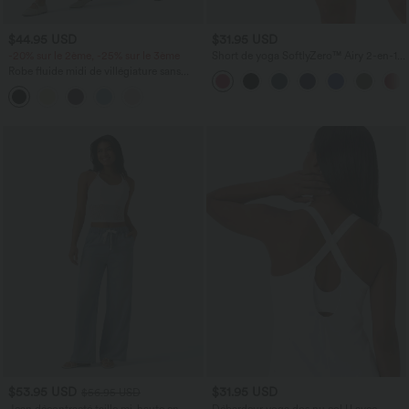
$44.95 USD
$31.95 USD
-20% sur le 2ème, -25% sur le 3ème
Short de yoga SoftlyZero™ Airy 2-en-1
taille très haute avec poches et effet frais
Robe fluide midi de villégiature sans
InstantCool 17,5 cm
manches, encolure carrée, dos nu croisé,
fronces et soutien-gorge intégré
$53.95 USD
$31.95 USD
$56.95 USD
Jean décontracté taille mi-haute en
Débardeur yoga dos nu col U avec