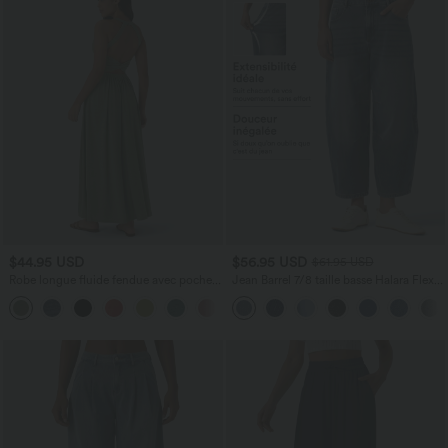
$44.95 USD
$56.95 USD
$61.95 USD
Robe longue fluide fendue avec poches
Jean Barrel 7/8 taille basse Halara Flex™
latérales, dos nu et effet torsadé
avec poches zippées
+8