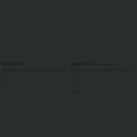
$39.95 USD
$39.95 USD
$42.95 USD
Pantalon barrel DayStretch taille haute
Short en jean ample Halara Flex™ taille
avec poches
haute croisé gainant décontracté avec
+5
poches
Promo