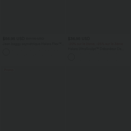
$56.95 USD
$36.95 USD
$61.95 USD
Jean baggy asymétrique Halara Flex™
-20% sur le 2ème, -25% sur le 3ème
taille haute effet délavé avec poches
Halara UltraSculpt™ Débardeur De
Course à Col en U Dos Nu Ourlet
Incurvé Croisé
Promo