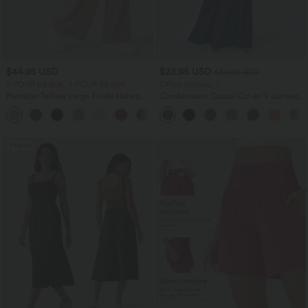
$44.95 USD
$23.95 USD
$50.95 USD
2 POUR 69,90€, 3 POUR 99,90€
Offres limitées ！
Pantalon Tailleur Large Fluide Halara
Combinaison Casual Col en V Jambes
Flex™ Gaufré Taille Haute Poches
Large Plissée Manches Courtes Poche
+21
Latérales
Latérale Gaufrée Fluide
Promo