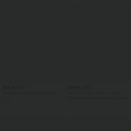
Promo
$25.95 USD
$44.95 USD
Débardeur de yoga col rond froncé,
-20% sur le 2ème, -25% sur le 3ème
tissu rafraîchissant - Protection UPF50+
Pantalon de golf fuselé, taille mi-haute,
+16
cordon, ourlet courbé, séchage rapide,
avec poches—UPF40+
Promo