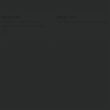
$16.95 USD
$33.95 USD
Offres bonus $14.52 USD
Top casual relaxed col rond à manches
chauve-souris
Short type boxer taille haute très
extensible et doux pour la détente