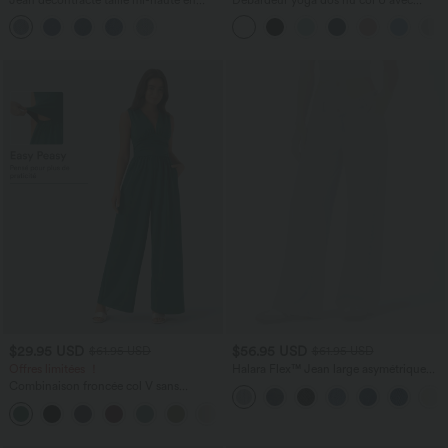
lyocell drapé avec cordon de serrage et
bretelles croisées, ourlet arrondi et effet
poches
frais InstantCool, protection solaire
UPF50+
$29.95 USD
$56.95 USD
$61.95 USD
$61.95 USD
Offres limitées ！
Halara Flex™ Jean large asymétrique
taille basse avec bouton, fermeture
Combinaison froncée col V sans
éclair et poches multiples, délavé et
manches avec poches - Easy Peasy
extensible en maille
+7