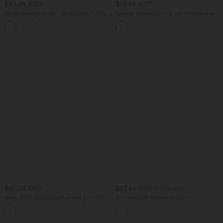
$33.95 USD
$27.95 USD
Short de yoga 2-en-1 SoftlyZero™ Airy
Caraco décontracté 2-en-1 froncé avec
taille très haute effet frais InstantCool
brassière intégrée bretelles réglables
+10
22,8 cm avec poches
$50.95 USD
$27.95 USD
$31.95 USD
Jean droit décontracté croisé gainant
Blouse esprit bureau oversize
taille haute avec poches Halara Flex™
défroissage facile, col V et manches
+1
courtes