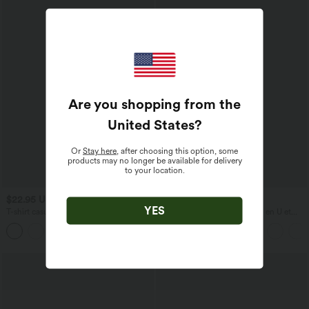
Are you shopping from the
United States
?
Or
Stay here
, after choosing this option, some
products may no longer be available for delivery
to your location.
$22.95 USD
$31.95 USD
YES
T-shirt casual col V manches courtes
Débardeur décontracté à col en U et
brassière intégrée
+9