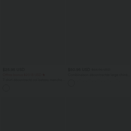
$25.95 USD
$50.95 USD
$56.95 USD
Offres bonus $20.13 USD
Combinaison décontractée large chinée
froncée bretelles ajustables avec poches
T-shirt décontracté col bateau manches
- Easy Peasy
courtes coton