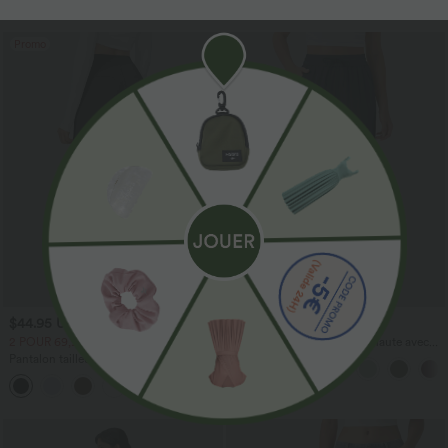
Promo
$44.95 USD
$41.95 USD
2 POUR 69,90€, 3 POUR 99,90€
Pantalon large fluide taille haute avec
cordon de serrage, poches latérales et
Pantalon tailleur Halara Flex™
aspect lin
DayStretch coupe droite taille haute
+23
avec poches