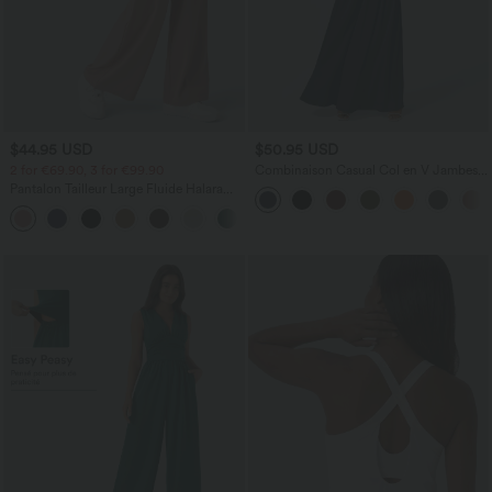
$44.95 USD
$50.95 USD
2 for €69.90, 3 for €99.90
Combinaison Casual Col en V Jambes
Large Plissée Manches Courtes Poche
Pantalon Tailleur Large Fluide Halara
Latérale Gaufrée Fluide
Flex™ Gaufré Taille Haute Poches
+21
Latérales