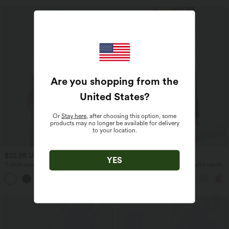
Are you shopping from the
United States
?
Or
Stay here
, after choosing this option, some
products may no longer be available for delivery
to your location.
$22.95 USD
$39.95 USD
YES
T-shirt casual col V manches courtes
Pantalon barrel DayStretch taille haute
avec poches
+9