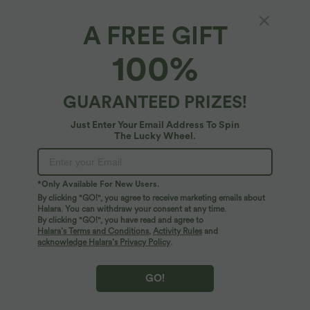
A FREE GIFT
100%
GUARANTEED PRIZES!
Just Enter Your Email Address To Spin
The Lucky Wheel.
*Only Available For New Users.
By clicking "GO!", you agree to receive marketing emails about
$44.95 USD
$56.95 USD
$61.95 USD
Halara. You can withdraw your consent at any time.
Robe longue fluide fendue avec poches
Jean Barrel 7/8 taille basse Halara Flex™
By clicking "GO!", you have read and agree to
latérales, dos nu et effet torsadé
avec poches zippées
Halara’s Terms and Conditions
,
Activity Rules
and
+8
acknowledge Halara’s Privacy Policy
.
GO!