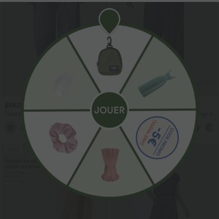
$56.95 USD
$33.95 USD
$61.95 USD
$39.95 USD
Halara Flex™ Jogging barrel en denim
Pantalon casual large fluide mélange lin
taille mi-haute avec poches
taille haute avec cordon de serrage et
poches
SALE