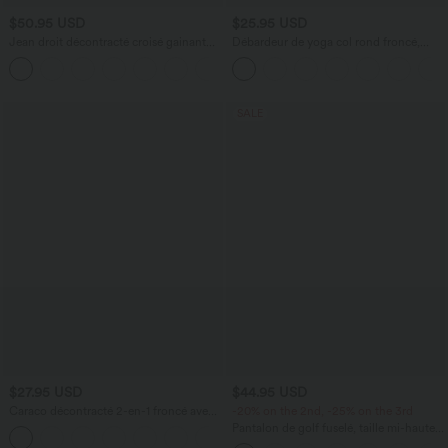
$50.95 USD
$25.95 USD
Jean droit décontracté croisé gainant
Débardeur de yoga col rond froncé,
taille haute avec poches Halara Flex™
tissu rafraîchissant - Protection UPF50+
+1
SALE
$27.95 USD
$44.95 USD
Caraco décontracté 2-en-1 froncé avec
-20% on the 2nd, -25% on the 3rd
brassière intégrée bretelles réglables
Pantalon de golf fuselé, taille mi-haute,
cordon, ourlet courbé, séchage rapide,