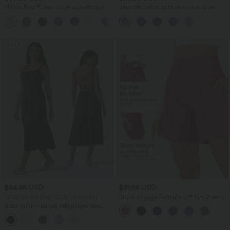
Halara Flex™ Jean large asymétrique
Jean décontracté taille mi-haute en
taille basse avec bouton, fermeture
lyocell drapé avec cordon de serrage et
+5
éclair et poches multiples, délavé et
poches
extensible en maille
SALE
$44.95 USD
$31.95 USD
-20% on the 2nd, -25% on the 3rd
Short de yoga SoftlyZero™ Airy 2-en-1
taille très haute avec poches et effet frais
Robe fluide midi de villégiature sans
InstantCool 17,5 cm
manches, encolure carrée, dos nu croisé,
fronces et soutien-gorge intégré