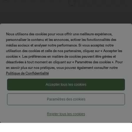
avec poches—UPF40+
Nous utilisons des cookies pour vous offrir une meilleure expérience,
personnaliser le contenu et les annonces, activer les fonctionnalités des
médias sociaux et analyser notre performance. Si vous acceptez notre
utilisation des cookies et celle de nos partenaires, cliquez sur « Accepter les
cookies ». Les préférences en matière de cookies peuvent être gérées et
désactivées à tout moment en cliquant sur « Paramètres des cookies ». Pour
en savoir plus sur nos pratiques, vous pouvez également consulter notre
Politique de Confidentialité
Accepter tous les cookies
$33.95 USD
$42.95 USD
Paramètres des cookies
Short de yoga 2-en-1 SoftlyZero™ Airy
Pantalon capri effet lin taille haute avec
taille très haute effet frais InstantCool
poches zippées
+10
22,8 cm avec poches
Rejeter tous les cookies