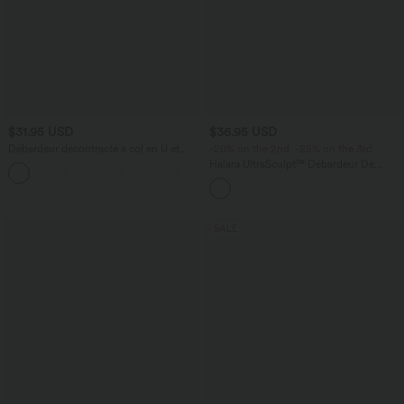
$31.95 USD
$36.95 USD
Débardeur décontracté à col en U et
-20% on the 2nd, -25% on the 3rd
brassière intégrée
Halara UltraSculpt™ Débardeur De
Course à Col en U Dos Nu Ourlet
Incurvé Croisé
SALE