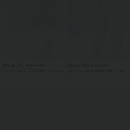
$39.95 USD
$56.95 USD
$42.95 USD
$61.95 USD
Short en jean ample Halara Flex™ taille
Jean baggy asymétrique Halara Flex™
haute croisé gainant décontracté avec
taille haute effet délavé avec poches
poches
SALE