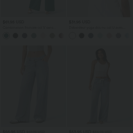
$61.95 USD
$31.95 USD
Combinaison froncée col V sans
Débardeur yoga dos nu col U avec
manches avec poches - Easy Peasy
bretelles croisées, ourlet arrondi et effet
+7
frais InstantCool, protection solaire
UPF50+
$56.95 USD
$53.95 USD
$61.95 USD
$56.95 USD