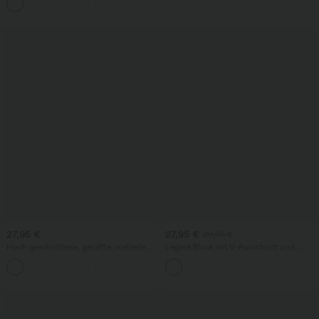
+21
Bein
27,95 €
27,95 €
29,95 €
Hoch geschnittene, geraffte, melierte
Legere Bluse mit V-Ausschnitt und
Yoga-Pedal-Pusher-Joggers mit
kurzen Puffärmeln
+4
Taschen