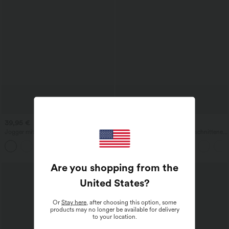
39,95 €
34,95 €
Jogger mit hohem Bund, Kordelzug
Halara UltraSculpt™ hochgeschnittene,
und Raffung, schmal zulaufend,
bauchformende Trainingsleggings mit
schnelltrocknend mit kühlendem Griff,
Tasche
mit Taschen - UPF40+
Are you shopping from the
United States
?
Or
Stay here
, after choosing this option, some
products may no longer be available for delivery
to your location.