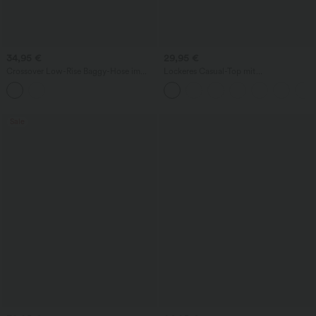
34,95 €
29,95 €
Crossover Low-Rise Baggy-Hose im
Lockeres Casual-Top mit
Casual-Stil mit Taschen
Rundhalsausschnitt und
Fledermausärmeln
Sale