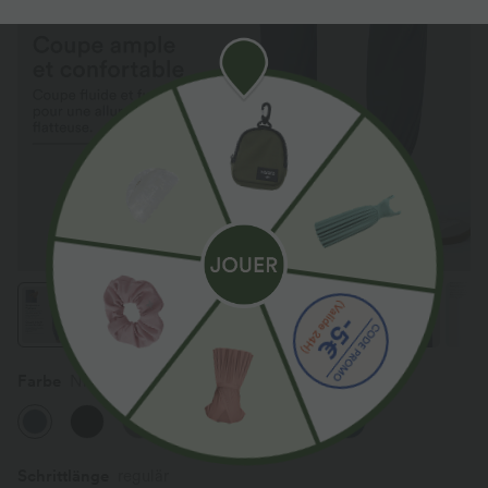
Farbe
Nightshadow Blue
Schrittlänge️
regulär