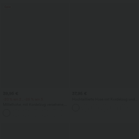
Sale
39,95 €
37,95 €
-20 % am 2., -25 % am 3.
Hochtaillierte Hose mit Kordelzug und
Taschen, weitem Bein, lässig und locker
Mittelhohe, mit Kordelzug versehene,
in Leinenoptik
schnelltrocknende Golfhose mit schmal
+2
zulaufendem Schnitt, abgerundetem
Saum und Taschen – UPF 40+