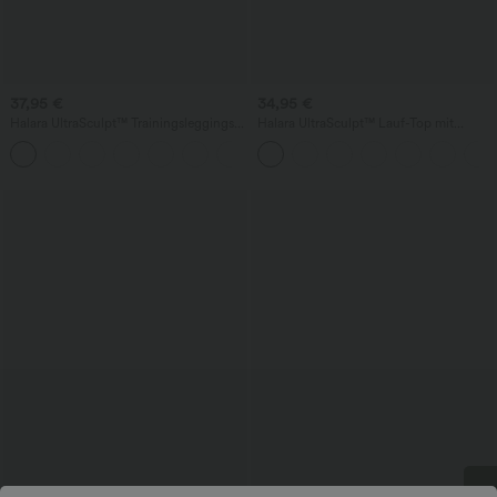
37,95 €
34,95 €
Halara UltraSculpt™ Trainingsleggings
Halara UltraSculpt™ Lauf-Top mit
mit hoher Taille – formend, Po-Lifting,
rundem Ausschnitt und überkreuztem
+15
Bauchkontrolle und mit Taschen
Rücken, Cup-Größen DD-F