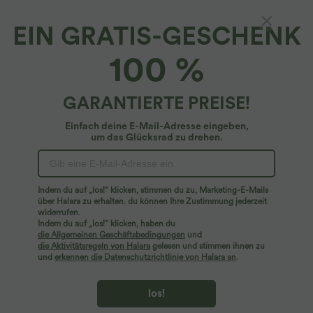
EIN GRATIS-GESCHENK
Einfarbige Jogger mit hoher Taille und
100 %
seitlichen Taschen
4.8
(
2452
)
GARANTIERTE PREISE!
34,95 €
Einfach deine E-Mail-Adresse eingeben,
um das Glücksrad zu drehen.
Indem du auf „los!“ klicken, stimmen du zu, Marketing-E-Mails
über Halara zu erhalten. du können Ihre Zustimmung jederzeit
widerrufen.
Indem du auf „los!“ klicken, haben du
die Allgemeinen Geschäftsbedingungen
und
die Aktivitätsregeln von Halara
gelesen und stimmen ihnen zu
und
erkennen die Datenschutzrichtlinie von Halara an
.
los!