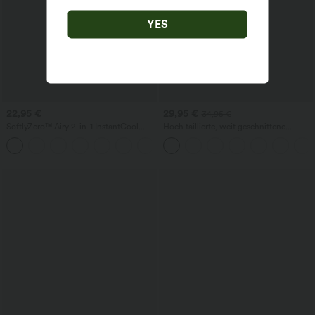
YES
22,95 €
29,95 €
34,95 €
SoftlyZero™ Airy 2-in-1 InstantCool
Hoch taillierte, weit geschnittene
Yoga-Shorts – extra hoher Bund, 5'' mit
Freizeithose aus Leinenmischung mit
+20
Taschen, längere Länge
Kordelzug und Taschen