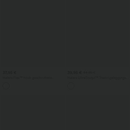
37,95 €
39,95 €
44,95 €
Halara Flex™ hoch geschnittene
Halara UltraSculpt™ Trainingsleggings
Arbeitshose mit Gesäßtasche und leicht
mit hohem Bund – raffende Push-up-
+13
ausgestelltem Bein
Po-Form, Bauchkontrolle, Taschen und
formende Passform