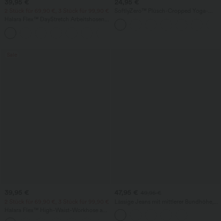
39,95 €
24,95 €
2 Stück für 69,90 €, 3 Stück für 99,90 €
SoftlyZero™ Plüsch-Cropped Yoga-
Tanktop mit Cut-out
Halara Flex™ DayStretch Arbeitshosen
mit hoher Taille, Taschen und geradem
+23
Bein
Sale
39,95 €
47,95 €
49,95 €
2 Stück für 69,90 €, 3 Stück für 99,90 €
Lässige Jeans mit mittlerer Bundhöhe,
Kordelzug und Taschen
Halara Flex™ High-Waist-Workhose aus
Waffelstrick mit Taschen und weitem