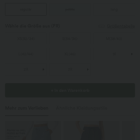
regulär
petite
lang
Wähle die Größe aus
(FR)
Größentabelle
XS
(
32/34
)
S
(
34/36
)
M
(
38/40
)
L
(
42/44
)
XL
(
46
)
1X
2X
3X
+ In den Warenkorb
Mehr zum Verlieben
Ähnliche Kleidungsstile