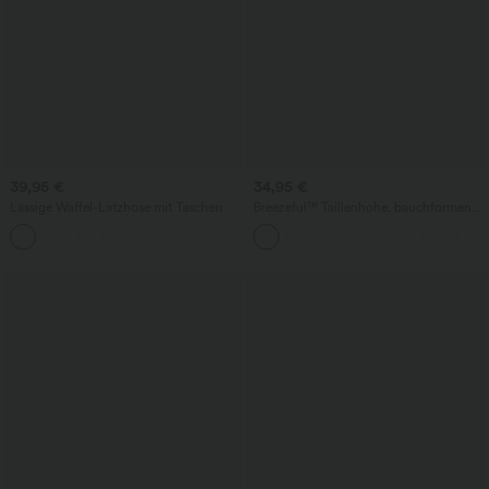
39,95 €
34,95 €
Lässige Waffel-Latzhose mit Taschen
Breezeful™ Taillenhohe, bauchformende
Resort-Hose mit Schlitzsaum,
+11
schnelltrocknend, mit Taschen