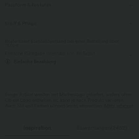
Passform & Features
flacher Bund
Seitentaschen
lässig
Knöchellänge
Stoff & Pflege
mit hohem Bund
Kostenloser Standardversand bei einer Bestellung über
75,00 €
Einfache Rückgabe innerhalb von 30 Tagen
Einfache Bezahlung
Kordelzug am Bund, passt
Figurschmeichelnde Silhouette
jeder Form an
Das schmal zulaufende Design
schmeichelt den Hüften und sorgt für
Der Kordelzug am Bund ermögl
einen eleganten, sportlichen Look.
bequeme, anpassbare Passfor
Einige Artikel werden mit Markenlogo geliefert, andere ohne.
Ob ein Logo enthalten ist, kann je nach Produkt variieren.
Auch Stil und Farben können leicht abweichen.
Mehr erfahren
Inspiration
Bewertungen(2452)