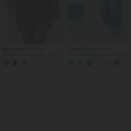
$25.95 USD
$56.95 USD
$27.95 USD
$61.95 USD
DayStretch Jupe mini casual 2-en-1
Halara Flex™ Jean Larges Taille Haute
bodycon plissée croisée taille haute
Ourlet Roulotté Multiples Poches