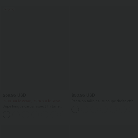
Promo
$39.95 USD
$50.95 USD
-20% sur le 2ème, -25% sur le 3ème
Pantalon taille haute coupe droite effet
lin avec poches
Jupe longue casual aspect lin taille
haute avec cordon de serrage