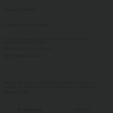
Coupe et détails
Taille plate
Poches arrière
Enfilable
Décontracté
Composition & Entretien
Mini
Taille haute
Moulante
Livraison standard gratuite pour les commandes
supérieures à
$84.09 USD
Retours faciles sous 30 jours
Paiement facile
Le logo est en cours d’intégration. Selon le style ou la
couleur, l’article reçu peut être livré avec ou sans logo.
En savoir plus
À découvrir
Avis(4)