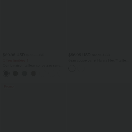
$29.95 USD
$56.95 USD
$61.95 USD
$61.95 USD
Offres limitées ！
Jean coupe barrel Halara Flex™ taille
haute avec poches
Combinaison tailleur col bateau sans
manches à rayures et nœuds sur les
+8
côtés effet frais InstantCool avec
poches, accès facile Easy Peasy
Promo