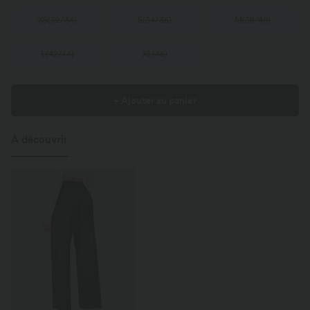
XS
(
32/34
)
S
(
34/36
)
M
(
38/40
)
L
(
42/44
)
XL
(
46
)
+ Ajouter au panier
À découvrir