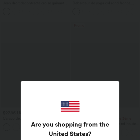
Jean droit décontracté croisé gainant
Débardeur de yoga col rond froncé,
taille haute avec poches Halara Flex™
tissu rafraîchissant - Protection UPF50+
+1
Promo
$27.95 USD
$44.95 USD
Caraco décontracté 2-en-1 froncé avec
-20% sur le 2ème, -25% sur le 3ème
Are you shopping from the
brassière intégrée bretelles réglables
Pantalon de golf fuselé, taille mi-haute,
cordon, ourlet courbé, séchage rapide,
United States
?
avec poches—UPF40+