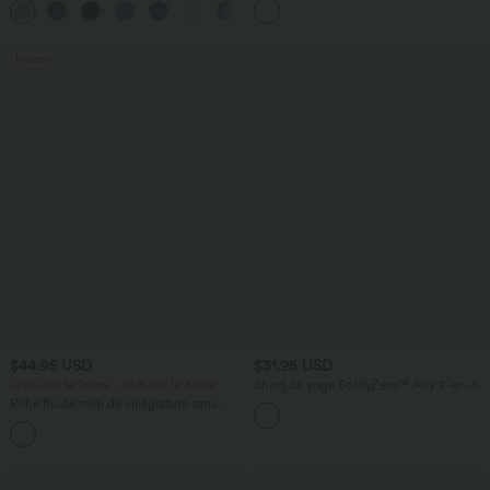
+5
éclair et poches multiples, délavé et
poches
extensible en maille
Promo
$44.95 USD
$31.95 USD
-20% sur le 2ème, -25% sur le 3ème
Short de yoga SoftlyZero™ Airy 2-en-1
taille très haute avec poches et effet frais
Robe fluide midi de villégiature sans
InstantCool 17,5 cm
manches, encolure carrée, dos nu croisé,
fronces et soutien-gorge intégré