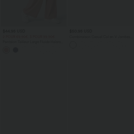
$44.95 USD
$50.95 USD
2 POUR 69,90€, 3 POUR 99,90€
Combinaison Casual Col en V Jambes
Large Plissée Manches Courtes Poche
Pantalon Tailleur Large Fluide Halara
Latérale Gaufrée Fluide
Flex™ Gaufré Taille Haute Poches
+21
Latérales