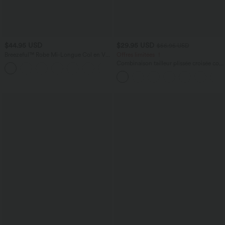
$44.95 USD
$29.95 USD
$56.95 USD
Breezeful™ Robe Mi-Longue Col en V
Offres limitées ！
Manches Courtes Poche Latérale Nouée
Combinaison tailleur plissée croisée col
+8
au Dos Séchage Rapide
V à manches courtes avec lien noué et
poches — Easy Peasy