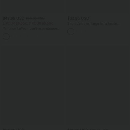
$48.95 USD
$33.95 USD
$56.95 USD
2 POUR 69,90€, 3 POUR 99,90€
Short de travail large taille haute
DayStretch avec poches
Pantalon tailleur fuselé asymétrique
taille moyenne Halara Flex™ DayStretch
+2
avec poches