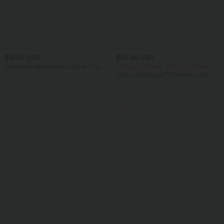
$31.95 USD
$36.95 USD
Débardeur décontracté à col en U et
-20% sur le 2ème, -25% sur le 3ème
brassière intégrée
Halara UltraSculpt™ Débardeur De
Course à Col en U Dos Nu Ourlet
Incurvé Croisé
Promo