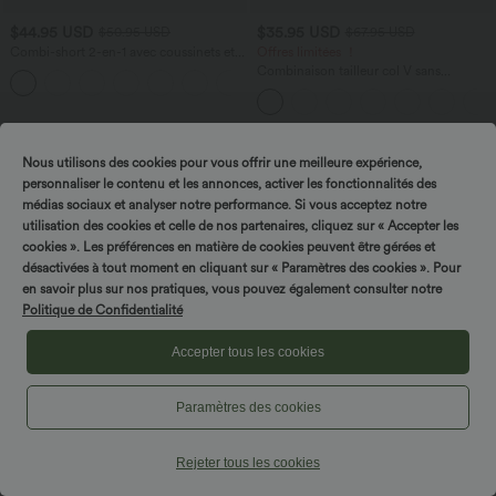
$44.95 USD
$35.95 USD
$50.95 USD
$67.95 USD
Combi-short 2-en-1 avec coussinets et
Offres limitées ！
poches - Édition Easy Peasy
Combinaison tailleur col V sans
+2
manches à rayures et fronces avec
poches - Easy Peasy
Nous utilisons des cookies pour vous offrir une meilleure expérience,
personnaliser le contenu et les annonces, activer les fonctionnalités des
médias sociaux et analyser notre performance. Si vous acceptez notre
utilisation des cookies et celle de nos partenaires, cliquez sur « Accepter les
cookies ». Les préférences en matière de cookies peuvent être gérées et
désactivées à tout moment en cliquant sur « Paramètres des cookies ». Pour
en savoir plus sur nos pratiques, vous pouvez également consulter notre
Politique de Confidentialité
Accepter tous les cookies
Paramètres des cookies
$61.95 USD
$33.95 USD
$67.95 USD
$36.95 USD
Rejeter tous les cookies
Halara Flex™ Jean large Palazzo et
Short resort 12,5 cm taille haute effet lin
Taille Haute avec Poches Avant en Tricot
avec ourlet roulotté et poches