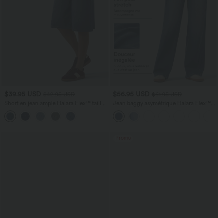
$39.95 USD
$56.95 USD
$42.95 USD
$61.95 USD
Short en jean ample Halara Flex™ taille
Jean baggy asymétrique Halara Flex™
haute croisé gainant décontracté avec
taille haute effet délavé avec poches
poches
Promo