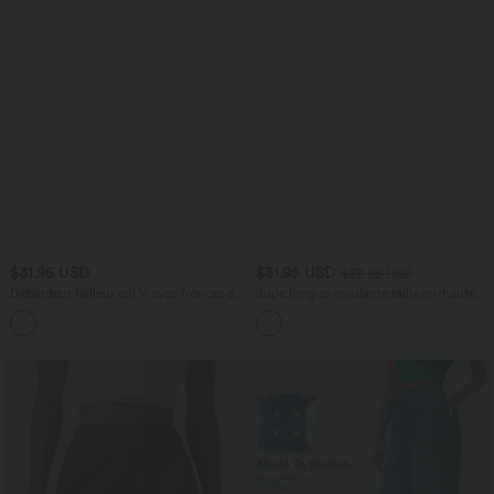
$31.95 USD
$31.95 USD
$33.95 USD
Débardeur tailleur col V avec fronces et
Jupe longue moulante taille mi-haute
brassière intégrée
avec nœud devant et fronces imprimé
floral/à rayures