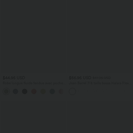
$44.95 USD
$56.95 USD
$61.95 USD
Robe longue fluide fendue avec poches
Jean Barrel 7/8 taille basse Halara Flex™
latérales, dos nu et effet torsadé
avec poches zippées
+8