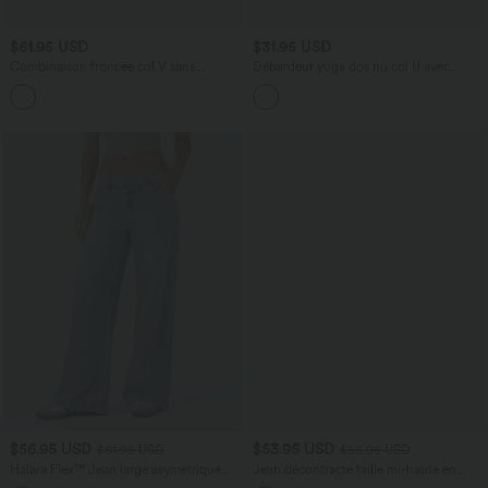
$61.95 USD
$31.95 USD
Combinaison froncée col V sans
Débardeur yoga dos nu col U avec
manches avec poches - Easy Peasy
bretelles croisées, ourlet arrondi et effet
+7
frais InstantCool, protection solaire
UPF50+
$56.95 USD
$53.95 USD
$61.95 USD
$56.95 USD
Halara Flex™ Jean large asymétrique
Jean décontracté taille mi-haute en
taille basse avec bouton, fermeture
lyocell drapé avec cordon de serrage et