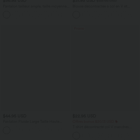
$56.95 USD
$31.95 USD
$33.95 USD
Pantalon tailleur ample, taille moyenne,
Blouse décontractée à col en V et
coupe barrel, à poches
manches courtes bouffantes
+3
Promo
$44.95 USD
$22.95 USD
Pantalon Fluide Large Taille Haute
Offres bonus $20.13 USD
Poches Latérales Palazzo Solide Casual
T-shirt décontracté col V manches
+5
Linen-Feel
courtes coupe courte