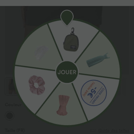
Couleur
Hazel Mist Green
Taille
(FR)
Guide des tailles