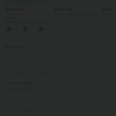
$44.95 USD
$41.95 USD
$44.95
2 POUR 69,90€, 3 POUR
Pantalon large fluide taille haute
Robe long
99,90€
avec cordon de serrage, poches
poches lat
latérales et aspect lin
torsadé
Pantalon tailleur Halara Flex™
DayStretch coupe droite taille
+23
haute avec poches
Nos offres
Livraison
Paiement
ert
Promotions
Cadeau offert
gratuite
différé
Livraison offerte
Dès $84 USD d'achat
ID de produit 02671682