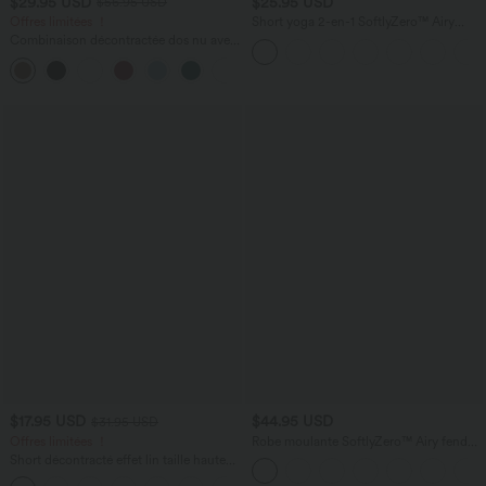
$29.95 USD
$25.95 USD
$56.95 USD
Offres limitées ！
Short yoga 2-en-1 SoftlyZero™ Airy
effet frais InstantCool taille très haute
Combinaison décontractée dos nu avec
12,5 cm avec poches, longueur allongée
poches latérales
+10
$17.95 USD
$44.95 USD
$31.95 USD
Offres limitées ！
Robe moulante SoftlyZero™ Airy fendue
à effet frais InstantCool, brassière
Short décontracté effet lin taille haute
intégrée, dos nu croisé à lacets,
avec cordon de serrage et poches