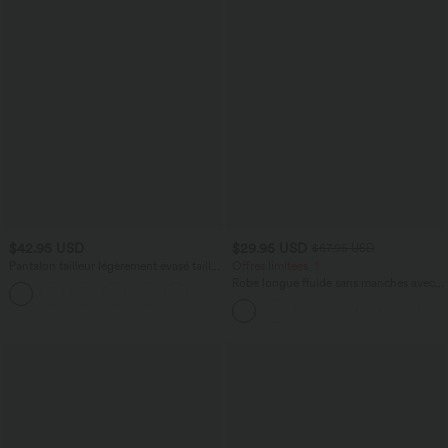
$42.95 USD
$29.95 USD
$67.95 USD
Pantalon tailleur légèrement évasé taille
Offres limitées ！
haute avec poches arrière Halara Flex™
Robe longue fluide sans manches avec
+13
brassière intégrée (Bonnets E-G) et
poches