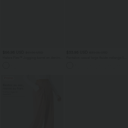
$56.95 USD
$33.95 USD
$61.95 USD
$39.95 USD
Halara Flex™ Jogging barrel en denim
Pantalon casual large fluide mélange lin
taille mi-haute avec poches
taille haute avec cordon de serrage et
poches
Promo