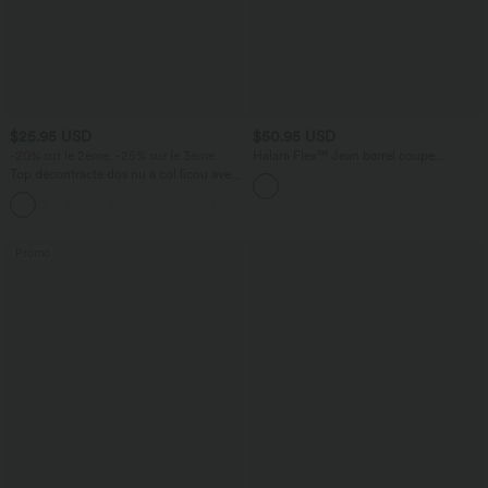
$25.95 USD
$50.95 USD
-20% sur le 2ème, -25% sur le 3ème
Halara Flex™ Jean barrel coupe
tonneau taille mi-haute avec poches
Top décontracté dos nu à col licou avec
lien dans le dos
+1
Promo