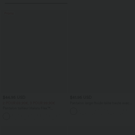
Promo
$44.95 USD
$41.95 USD
2 POUR 69,90€, 3 POUR 99,90€
Pantalon large fluide taille haute avec
cordon de serrage, poches latérales et
Pantalon tailleur Halara Flex™
aspect lin
DayStretch coupe droite taille haute
+23
avec poches