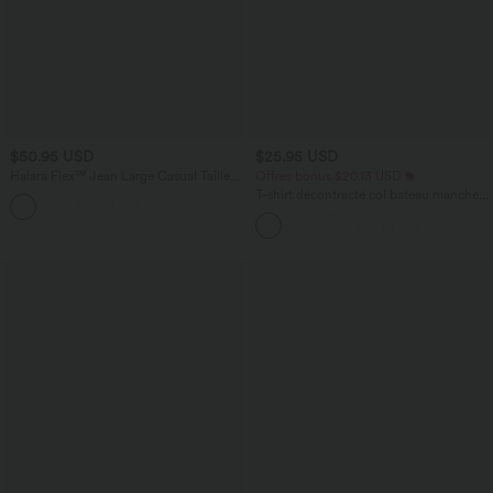
$50.95 USD
$25.95 USD
Halara Flex™ Jean Large Casual Taille
Offres bonus $20.13 USD
Haute Poches Multiples Tricot
T-shirt décontracté col bateau manches
+2
Extensible Délavé
courtes coton