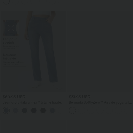
légèrement plissée pour invitée de
latérales
mariage et demoiselle d'honneur
$50.95 USD
$31.95 USD
Jean droit Halara Flex™ à taille haute,
Bermuda SoftlyZero™ Airy de yoga taille
poches multiples, effet délavé et tissu
haute avec poches multiples et effet
+3
extensible
frais InstantCool