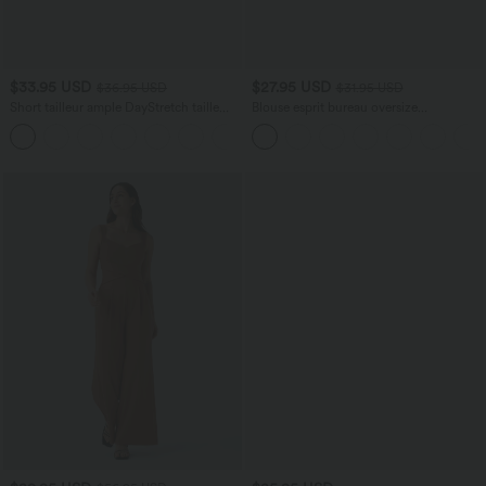
$33.95 USD
$27.95 USD
$36.95 USD
$31.95 USD
Short tailleur ample DayStretch taille
Blouse esprit bureau oversize
haute 17,5 cm avec poches
défroissage facile, col V et manches
+4
courtes