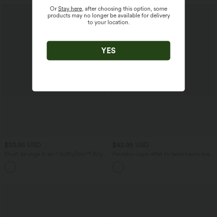
Or
Stay here
, after choosing this option, some
products may no longer be available for delivery
to your location.
YES
$33.95 USD
$42.95 USD
Short de yoga 2-en-1 SoftlyZero™ Airy
Pantalon capri effet lin taille haute avec
taille très haute effet frais InstantCool
poches zippées
+10
22,8 cm avec poches