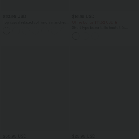
$33.95 USD
$16.95 USD
Top casual relaxed col rond à manches
Offres bonus $14.52 USD
chauve-souris
Short type boxer taille haute très
+1
extensible et doux pour la détente
$50.95 USD
$25.95 USD