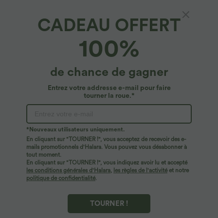
CADEAU OFFERT
Jupe Cargo en Coton Casual Mini Droite à
100%
Taille Haute avec Multiples Poches
4.3
(
4
)
de chance de gagner
$42.95 USD
Entrez votre addresse e-mail pour faire
tourner la roue.*
*Nouveaux utilisateurs uniquement.
En cliquant sur "TOURNER !", vous acceptez de recevoir des e-
mails promotionnels d'Halara. Vous pouvez vous désabonner à
tout moment.
En cliquant sur "TOURNER !", vous indiquez avoir lu et accepté
les conditions générales d'Halara
,
les règles de l'activité
et notre
politique de confidentialité
.
TOURNER !