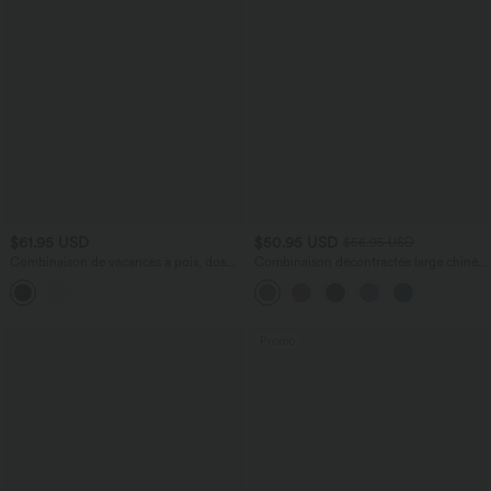
$61.95 USD
$50.95 USD
$56.95 USD
Combinaison de vacances à pois, dos
Combinaison décontractée large chinée
nu halter, coussinets amovibles, poches
froncée bretelles ajustables avec poches
et accès facile Easy Peasy
- Easy Peasy
Promo