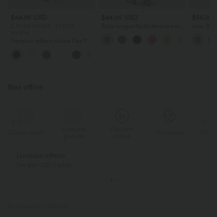
$44.95 USD
$44.95 USD
$56.95
2 POUR 69,90€, 3 POUR
Robe longue fluide fendue avec
Jean Barre
99,90€
poches latérales, dos nu et effet
Halara Fl
torsadé
zippées
Pantalon tailleur Halara Flex™
DayStretch coupe droite taille
+23
haute avec poches
Nos offres
Livraison
Paiement
ert
Promotions
Cadeau offert
gratuite
différé
Livraison offerte
Dès $84 USD d'achat
ID de produit 02693610