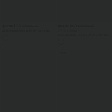
$53.95 USD
$23.95 USD
$56.95 USD
$50.95 USD
Jean décontracté taille mi-haute en
Offres limitées ！
lyocell drapé avec cordon de serrage et
Combinaison Casual Col en V Jambes
poches
Large Plissée Manches Courtes Poche
Latérale Gaufrée Fluide
Promo