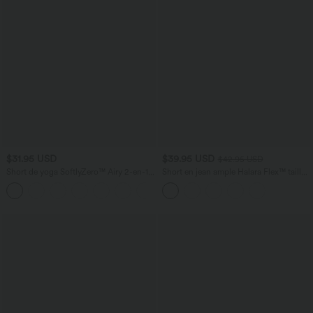
$31.95 USD
$39.95 USD
$42.95 USD
Short de yoga SoftlyZero™ Airy 2-en-1
Short en jean ample Halara Flex™ taille
taille très haute avec poches et effet frais
haute croisé gainant décontracté avec
+23
InstantCool 17,5 cm
poches