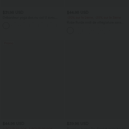
$31.95 USD
$44.95 USD
Débardeur yoga dos nu col U avec
-20% sur le 2ème, -25% sur le 3ème
bretelles croisées, ourlet arrondi et effet
Robe fluide midi de villégiature sans
frais InstantCool, protection solaire
manches, encolure carrée, dos nu croisé,
UPF50+
fronces et soutien-gorge intégré
Promo
$44.95 USD
$39.95 USD
2 POUR 69,90€, 3 POUR 99,90€
Pantalon barrel DayStretch taille haute