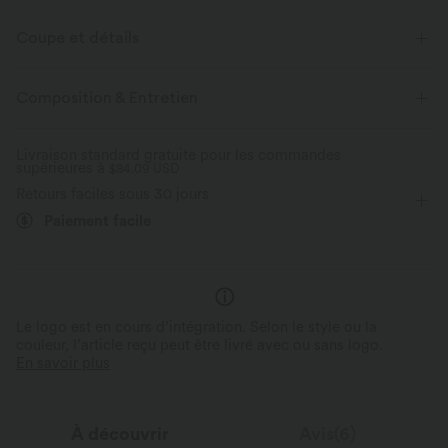
Coupe et détails
Pour : les activités décontractées
Taille plate
Composition & Entretien
Poche avant
Poches latérales
Enfilable
Livraison standard gratuite pour les commandes
supérieures à
Cordon de serrage
$84.09 USD
Taille haute
Jambe large
Retours faciles sous 30 jours
Coupe ample
Cargo
Paiement facile
Le logo est en cours d’intégration. Selon le style ou la
couleur, l’article reçu peut être livré avec ou sans logo.
En savoir plus
À découvrir
Avis(6)