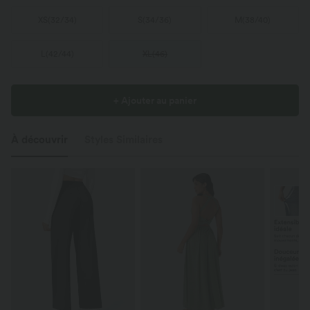
XS
(
32/34
)
S
(
34/36
)
M
(
38/40
)
L
(
42/44
)
XL
(
46
)
+ Ajouter au panier
À découvrir
Styles Similaires