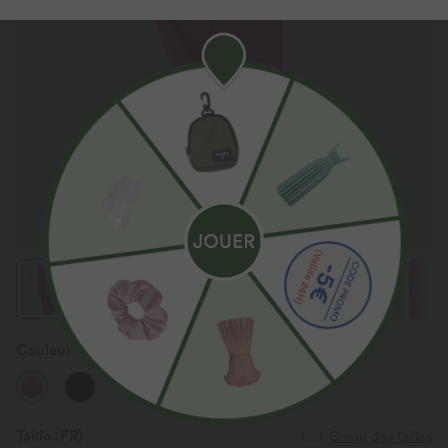
Couleur
Fuchsia Fedora
Taille
(FR)
Guide des tailles