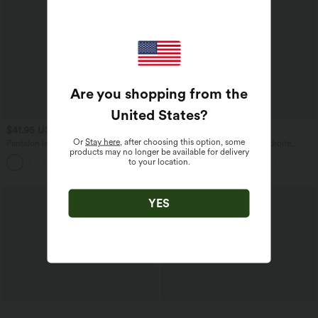
Are you shopping from the
United States
?
$41.95 USD
$36.95 USD
$44.95 USD
Or
Stay here
, after choosing this option, some
Pantalon large fluide taille haute avec
Pantalon taille haute coupe droite
products may no longer be available for delivery
cordon de serrage, poches latérales et
DayStretch avec poches
to your location.
+15
aspect lin
YES