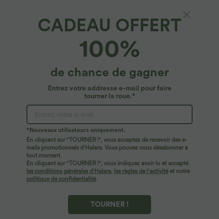
CADEAU OFFERT
Pantalon cargo large fluide en coton taille
100%
haute avec cordon de serrage et poches
4.8
(
6
)
de chance de gagner
$50.95 USD
Entrez votre addresse e-mail pour faire
tourner la roue.*
*Nouveaux utilisateurs uniquement.
En cliquant sur "TOURNER !", vous acceptez de recevoir des e-
mails promotionnels d'Halara. Vous pouvez vous désabonner à
tout moment.
En cliquant sur "TOURNER !", vous indiquez avoir lu et accepté
les conditions générales d'Halara
,
les règles de l'activité
et notre
politique de confidentialité
.
TOURNER !