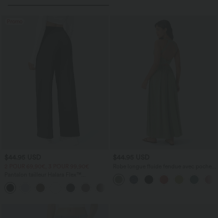
Promo
$44.95 USD
$44.95 USD
2 POUR 69,90€, 3 POUR 99,90€
Robe longue fluide fendue avec poches
latérales, dos nu et effet torsadé
Pantalon tailleur Halara Flex™
DayStretch coupe droite taille haute
+23
avec poches