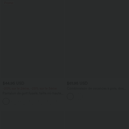
Promo
$44.95 USD
$61.95 USD
-20% sur le 2ème, -25% sur le 3ème
Combinaison de vacances à pois, dos
nu halter, coussinets amovibles, poches
Pantalon de golf fuselé, taille mi-haute,
et accès facile Easy Peasy
cordon, ourlet courbé, séchage rapide,
+2
avec poches—UPF40+