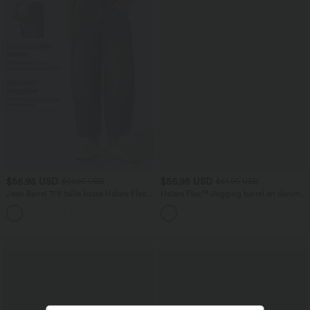
$56.95 USD
$56.95 USD
$61.95 USD
$61.95 USD
Jean Barrel 7/8 taille basse Halara Flex™
Halara Flex™ Jogging barrel en denim
avec poches zippées
taille mi-haute avec poches