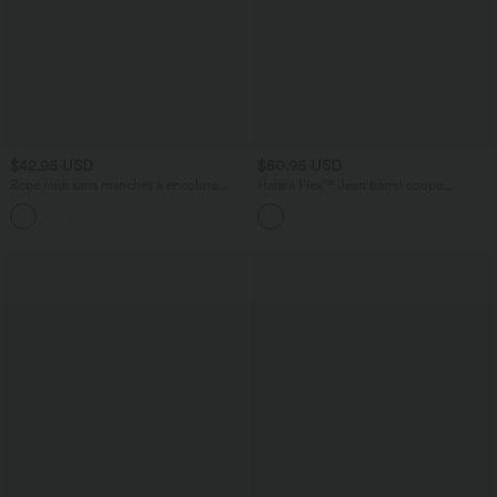
$42.95 USD
$50.95 USD
Robe midi sans manches à encolure
Halara Flex™ Jean barrel coupe
arrondie avec coussinets amovibles et
tonneau taille mi-haute avec poches
ourlet à volants