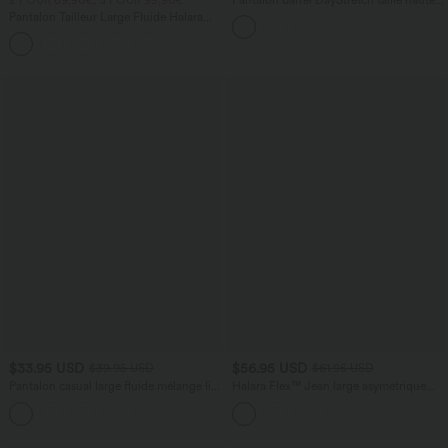
avec poches
Pantalon Tailleur Large Fluide Halara
Flex™ Gaufré Taille Haute Poches
+21
Latérales
$33.95 USD
$56.95 USD
$39.95 USD
$61.95 USD
Pantalon casual large fluide mélange lin
Halara Flex™ Jean large asymétrique
taille haute avec cordon de serrage et
taille basse avec bouton, fermeture
+5
poches
éclair et poches multiples, délavé et
extensible en maille