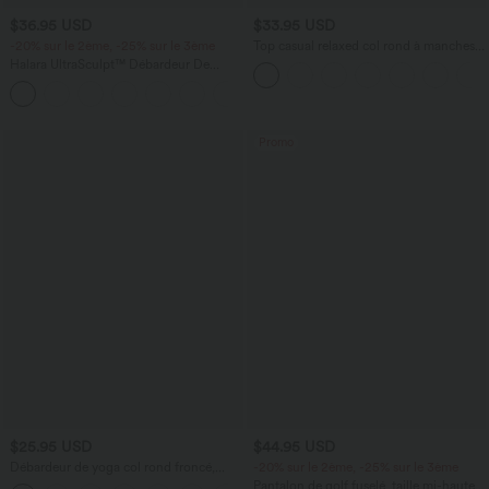
$36.95 USD
$33.95 USD
-20% sur le 2ème, -25% sur le 3ème
Top casual relaxed col rond à manches
chauve-souris
Halara UltraSculpt™ Débardeur De
Course à Col en U Dos Nu Ourlet
+11
Incurvé Croisé
Promo
$25.95 USD
$44.95 USD
Débardeur de yoga col rond froncé,
-20% sur le 2ème, -25% sur le 3ème
tissu rafraîchissant - Protection UPF50+
Pantalon de golf fuselé, taille mi-haute,