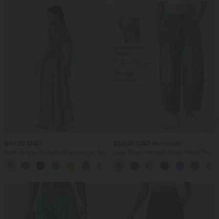
$44.95 USD
$56.95 USD
$61.95 USD
Robe longue fluide fendue avec poches
Jean Barrel 7/8 taille basse Halara Flex™
latérales, dos nu et effet torsadé
avec poches zippées
+8