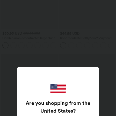
$50.95 USD
$44.95 USD
$56.95 USD
Combinaison décontractée large chinée
Robe moulante SoftlyZero™ Airy fendue
froncée bretelles ajustables avec poches
à effet frais InstantCool, brassière
+10
- Easy Peasy
intégrée, dos nu croisé à lacets,
légèrement plissée pour invitée de
mariage et demoiselle d'honneur
Are you shopping from the
United States
?