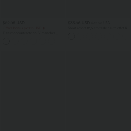
$22.95 USD
$33.95 USD
$36.95 USD
Offres bonus $20.13 USD
Short resort 12,5 cm taille haute effet lin
avec ourlet roulotté et poches
T-shirt décontracté col V manches
courtes coupe courte