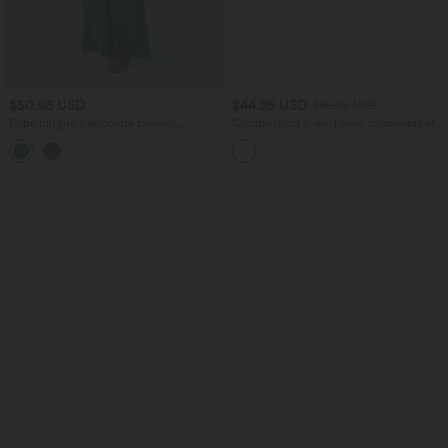
$50.95 USD
$44.95 USD
$50.95 USD
Robe longue à encolure bateau,
Combi-short 2-en-1 avec coussinets et
bretelles asymétriques, côtés froncés et
poches - Édition Easy Peasy
+4
poches