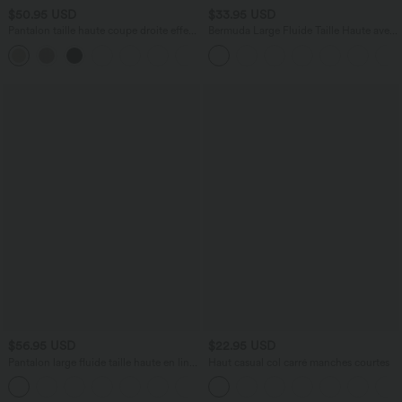
$50.95 USD
$33.95 USD
Pantalon taille haute coupe droite effet
Bermuda Large Fluide Taille Haute avec
lin avec poches
Plis et Poches Latérales en Lin
+5
Synthétique
$56.95 USD
$22.95 USD
Pantalon large fluide taille haute en lin
Haut casual col carré manches courtes
mélangé avec poches et liens latéraux