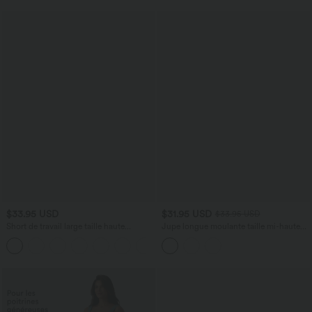
$33.95 USD
$31.95 USD
$33.95 USD
Short de travail large taille haute
Jupe longue moulante taille mi-haute
DayStretch avec poches
avec nœud devant et fronces imprimé
+11
floral/à rayures