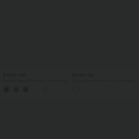
$39.95 USD
$27.95 USD
Pantalon barrel DayStretch taille haute
Caraco décontracté 2-en-1 froncé avec
avec poches
brassière intégrée bretelles réglables
+5