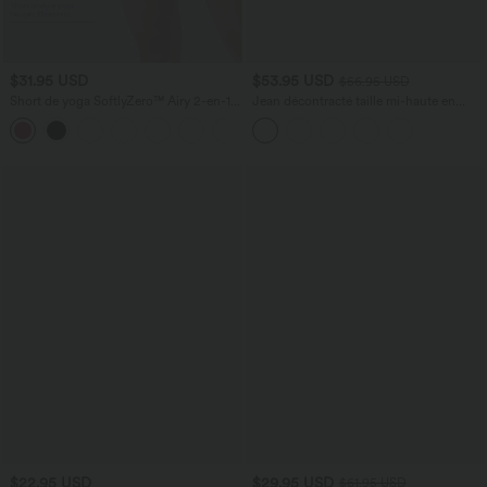
$31.95 USD
$53.95 USD
$56.95 USD
Short de yoga SoftlyZero™ Airy 2-en-1
Jean décontracté taille mi-haute en
taille très haute avec poches et effet frais
lyocell drapé avec cordon de serrage et
+23
InstantCool 17,5 cm
poches
$22.95 USD
$29.95 USD
$61.95 USD