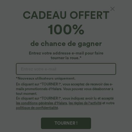
CADEAU OFFERT
100%
de chance de gagner
Entrez votre addresse e-mail pour faire
tourner la roue.*
Oops!
Nous ne semblons pas pouvoir trouver la page que
*Nouveaux utilisateurs uniquement.
vous recherchez.
En cliquant sur "TOURNER !", vous acceptez de recevoir des e-
mails promotionnels d'Halara. Vous pouvez vous désabonner à
tout moment.
Acheter plus
En cliquant sur "TOURNER !", vous indiquez avoir lu et accepté
les conditions générales d'Halara
,
les règles de l'activité
et notre
politique de confidentialité
.
TOURNER !