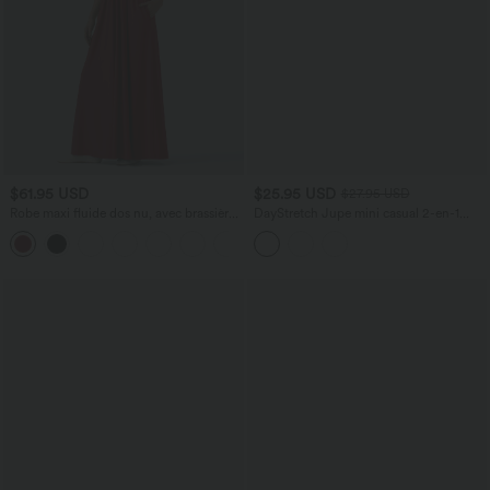
$61.95 USD
$25.95 USD
$27.95 USD
Robe maxi fluide dos nu, avec brassière
DayStretch Jupe mini casual 2-en-1
intégrée et poches
bodycon plissée croisée taille haute