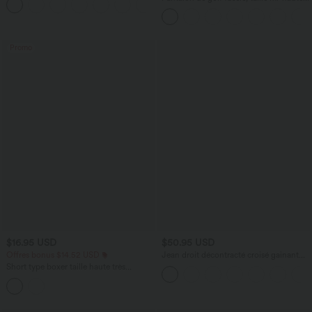
+16
cordon, ourlet courbé, séchage rapide,
avec poches—UPF40+
Promo
$16.95 USD
$50.95 USD
Offres bonus $14.52 USD
Jean droit décontracté croisé gainant
taille haute avec poches Halara Flex™
Short type boxer taille haute très
extensible et doux pour la détente