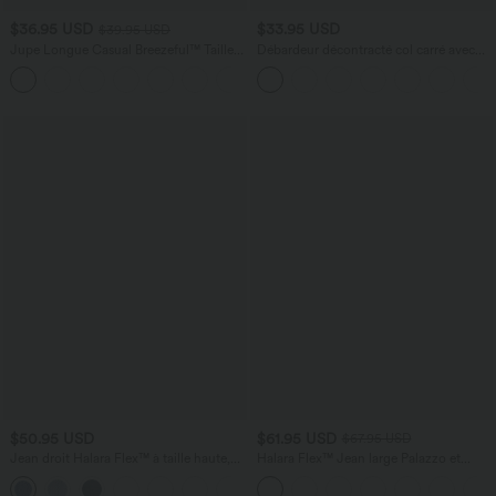
$36.95 USD
$33.95 USD
$39.95 USD
Jupe Longue Casual Breezeful™ Taille
Débardeur décontracté col carré avec
Haute à Volants 2en1 Fluide Sèchement
soutien-gorge intégré bonnets B-E
+8
Rapide Quotidien Maxi
$50.95 USD
$61.95 USD
$67.95 USD
Jean droit Halara Flex™ à taille haute,
Halara Flex™ Jean large Palazzo et
poches multiples, effet délavé et tissu
Taille Haute avec Poches Avant en Tricot
+3
extensible
Extensible Lavé