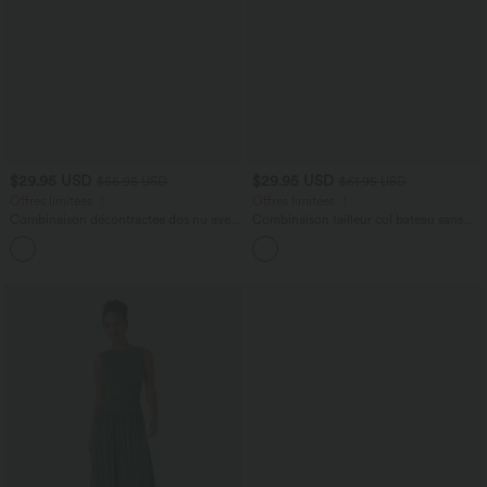
$29.95 USD
$29.95 USD
$56.95 USD
$61.95 USD
Offres limitées ！
Offres limitées ！
Combinaison décontractée dos nu avec
Combinaison tailleur col bateau sans
poches latérales
manches à rayures et nœuds sur les
+10
côtés effet frais InstantCool avec
poches, accès facile Easy Peasy