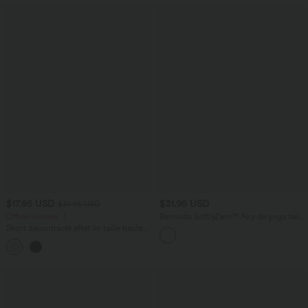
$17.95 USD
$31.95 USD
$31.95 USD
Offres limitées ！
Bermuda SoftlyZero™ Airy de yoga taille
haute avec poches multiples et effet
Short décontracté effet lin taille haute
frais InstantCool
avec cordon de serrage et poches
latérales