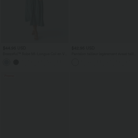
$44.95 USD
$42.95 USD
Breezeful™ Robe Mi-Longue Col en V
Pantalon tailleur légèrement évasé taille
Manches Courtes Poche Latérale Nouée
haute avec poches arrière Halara Flex™
+8
au Dos Séchage Rapide
Promo