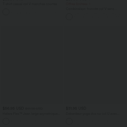
T-shirt casual col V manches courtes
Offres limitées ！
Combinaison froncée col V sans
+9
manches avec poches - Easy Peasy
$56.95 USD
$31.95 USD
$61.95 USD
Halara Flex™ Jean large asymétrique
Débardeur yoga dos nu col U avec
taille basse avec bouton, fermeture
bretelles croisées, ourlet arrondi et effet
+5
éclair et poches multiples, délavé et
frais InstantCool, protection solaire
extensible en maille
UPF50+