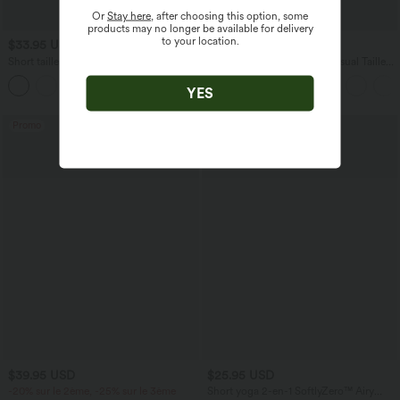
Or
Stay here
, after choosing this option, some
products may no longer be available for delivery
to your location.
$33.95 USD
$50.95 USD
$36.95 USD
Short tailleur ample DayStretch taille
Halara Flex™ Jean Large Casual Taille
haute 17,5 cm avec poches
Haute Poches Multiples Tricot
+4
Extensible Délavé
YES
Promo
$39.95 USD
$25.95 USD
-20% sur le 2ème, -25% sur le 3ème
Short yoga 2-en-1 SoftlyZero™ Airy