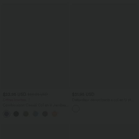
$23.95 USD
$31.95 USD
$50.95 USD
Offres limitées ！
Débardeur décontracté à col en U et
brassière intégrée
Combinaison Casual Col en V Jambes
Large Plissée Manches Courtes Poche
+5
Latérale Gaufrée Fluide