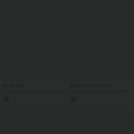
$61.95 USD
$39.95 USD
$42.95 USD
Combinaison de vacances à pois, dos
Short en jean ample Halara Flex™ taille
nu halter, coussinets amovibles, poches
haute croisé gainant décontracté avec
et accès facile Easy Peasy
poches