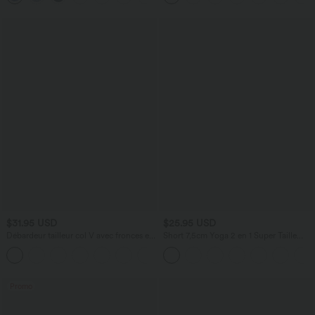
$31.95 USD
$25.95 USD
Débardeur tailleur col V avec fronces et
Short 7,5cm Yoga 2 en 1 Super Taille
brassière intégrée
Haute Poches Arrière Poches Cachées
Latérales
Promo