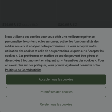
$35.95 USD
$20.95 USD
$67.95 USD
Offres limitées ！
Top décontracté à manches courtes, une
épaule dénudée et fronces
Combinaison tailleur col V sans
Nous utilisons des cookies pour vous offrir une meilleure expérience,
manches à rayures et fronces avec
+3
poches - Easy Peasy
personnaliser le contenu et les annonces, activer les fonctionnalités des
médias sociaux et analyser notre performance. Si vous acceptez notre
utilisation des cookies et celle de nos partenaires, cliquez sur « Accepter les
Promo
cookies ». Les préférences en matière de cookies peuvent être gérées et
désactivées à tout moment en cliquant sur « Paramètres des cookies ». Pour
en savoir plus sur nos pratiques, vous pouvez également consulter notre
Politique de Confidentialité
Accepter tous les cookies
Paramètres des cookies
Rejeter tous les cookies