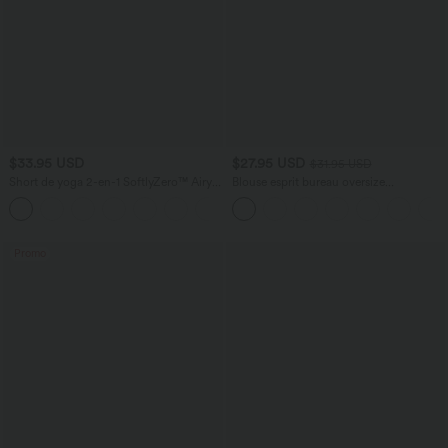
$33.95 USD
$27.95 USD
$31.95 USD
Short de yoga 2-en-1 SoftlyZero™ Airy
Blouse esprit bureau oversize
taille très haute effet frais InstantCool
défroissage facile, col V et manches
+10
22,8 cm avec poches
courtes
Promo