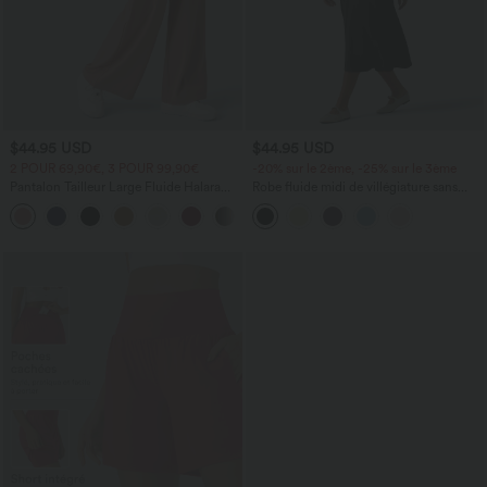
$44.95 USD
$44.95 USD
2 POUR 69,90€, 3 POUR 99,90€
-20% sur le 2ème, -25% sur le 3ème
Pantalon Tailleur Large Fluide Halara
Robe fluide midi de villégiature sans
Flex™ Gaufré Taille Haute Poches
manches, encolure carrée, dos nu croisé,
+21
Latérales
fronces et soutien-gorge intégré