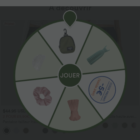
À découvrir
Promo
$44.95 USD
$41.95 USD
2 POUR 69,90€, 3 POUR 99,90€
Pantalon large fluide taille haute avec
cordon de serrage, poches latérales et
Pantalon tailleur Halara Flex™
aspect lin
DayStretch coupe droite taille haute
+23
avec poches