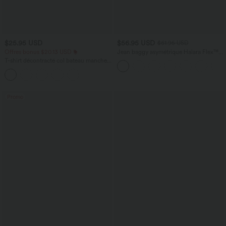
$25.95 USD
$56.95 USD
$61.95 USD
Offres bonus $20.13 USD
Jean baggy asymétrique Halara Flex™
taille haute effet délavé avec poches
T-shirt décontracté col bateau manches
courtes coton
Promo