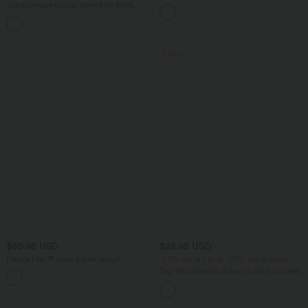
effet frais InstantCool taille très haute
Jupe longue casual aspect lin taille
12,5 cm avec poches, longueur allongée
haute avec cordon de serrage
Promo
$50.95 USD
$25.95 USD
Halara Flex™ Jean barrel coupe
-20% sur le 2ème, -25% sur le 3ème
tonneau taille mi-haute avec poches
Top décontracté dos nu à col licou avec
lien dans le dos