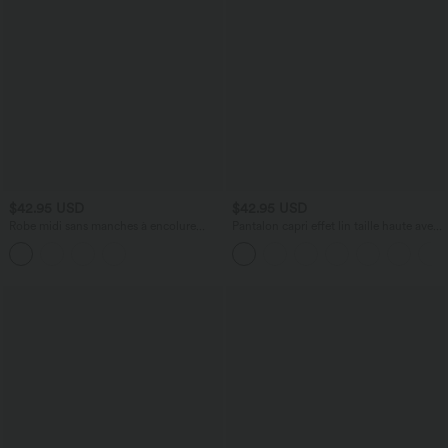
$42.95 USD
$42.95 USD
Robe midi sans manches à encolure
Pantalon capri effet lin taille haute avec
arrondie avec coussinets amovibles et
poches zippées
ourlet à volants