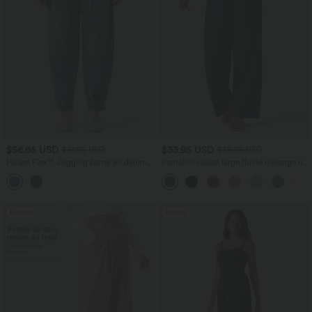
$56.95 USD
$33.95 USD
$61.95 USD
$39.95 USD
Halara Flex™ Jogging barrel en denim
Pantalon casual large fluide mélange lin
taille mi-haute avec poches
taille haute avec cordon de serrage et
poches
Promo
Promo