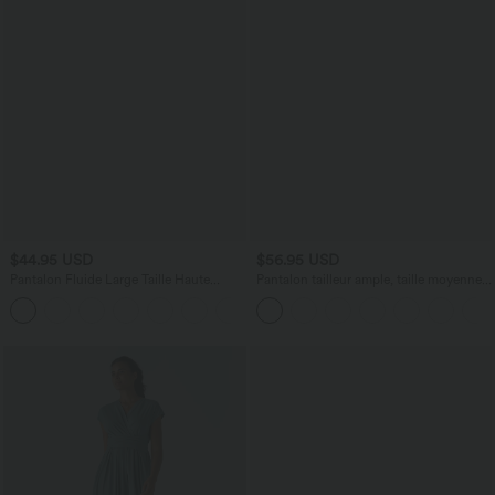
$44.95 USD
$56.95 USD
Pantalon Fluide Large Taille Haute
Pantalon tailleur ample, taille moyenne,
Poches Latérales Palazzo Solide Casual
coupe barrel, à poches
+5
Linen-Feel