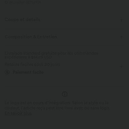
ID de produit 02765991
Coupe et détails
Taille plate
Poches latérales
Poche avec fermeture éclair
Composition & Entretien
Enfilable
Cordon de serrage
Yoga et Pilates
Livraison standard gratuite pour les commandes
supérieures à
Pantacourt
$84.09 USD
Taille haute
Fuselé
Retours faciles sous 30 jours
Élasticité quatre directions
Coupe ajustée
Paiement facile
Le logo est en cours d’intégration. Selon le style ou la
couleur, l’article reçu peut être livré avec ou sans logo.
En savoir plus