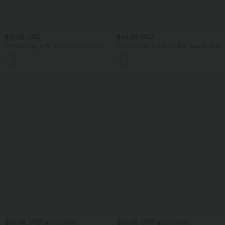
$41.95 USD
$44.95 USD
Pantalon large fluide taille haute avec
Robe longue fluide fendue avec poches
cordon de serrage, poches latérales et
latérales, dos nu et effet torsadé
+15
aspect lin
$56.95 USD
$56.95 USD
$61.95 USD
$61.95 USD