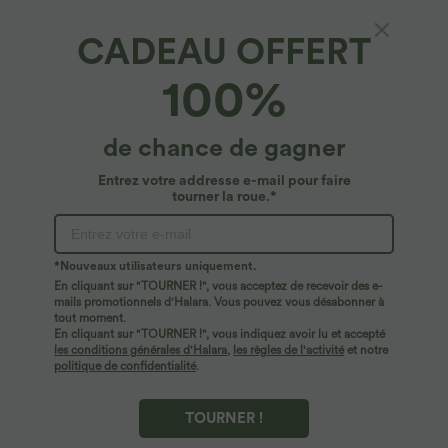
CADEAU OFFERT
Jogging de yoga corsaire à taille haute,
100%
cordon de serrage, séchage rapide et poches
latérales
4.9
(
29
)
de chance de gagner
$36.95 USD
Entrez votre addresse e-mail pour faire
tourner la roue.*
*Nouveaux utilisateurs uniquement.
En cliquant sur "TOURNER !", vous acceptez de recevoir des e-
mails promotionnels d'Halara. Vous pouvez vous désabonner à
tout moment.
En cliquant sur "TOURNER !", vous indiquez avoir lu et accepté
les conditions générales d'Halara
,
les règles de l'activité
et notre
politique de confidentialité
.
TOURNER !