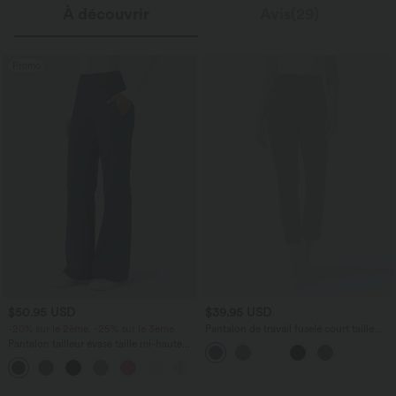
À découvrir
Avis(29)
Promo
$50.95 USD
$39.95 USD
-20% sur le 2ème, -25% sur le 3ème
Pantalon de travail fuselé court taille
haute Halara Flex™ avec poches
Pantalon tailleur évasé taille mi-haute
Halara Flex™ DayStretch avec zip latéral
+12
et poches