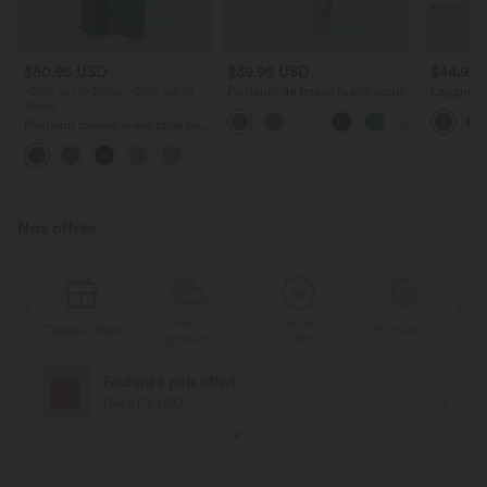
$50.95 USD
$39.95 USD
$44.95
-20% sur le 2ème, -25% sur le
Pantalon de travail fuselé court
Legging d
3ème
taille haute Halara Flex™ avec
galbant ta
poches
scrunch e
Pantalon tailleur évasé taille mi-
UltraScu
haute Halara Flex™ DayStretch
+12
avec zip latéral et poches
Nos offres
Livraison
Paiement
s
Cadeau offert
Promotions
Ca
gratuite
différé
Foulard à pois offert
Dès $178 USD