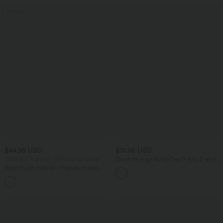
Promo
$44.95 USD
$31.95 USD
-20% sur le 2ème, -25% sur le 3ème
Short de yoga SoftlyZero™ Airy 2-en-1
taille très haute avec poches et effet frais
Robe fluide midi de villégiature sans
InstantCool 17,5 cm
manches, encolure carrée, dos nu croisé,
fronces et soutien-gorge intégré