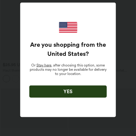
Are you shopping from the
United States
?
$25.95 USD
$42.95 USD
Or
Stay here
, after choosing this option, some
products may no longer be available for delivery
Haut thermique col montant manches
Robe nuisette midi casual à ourlet
to your location.
longues froncé à ourlet asymétrique
courbé fendu et cordon de serrage
+2
YES
Promo