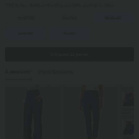
97 % des clients estiment que la taille correspond bien.
XS
(
32/34
)
S
(
34/36
)
M
(
38/40
)
L
(
42/44
)
XL
(
46
)
+ Ajouter au panier
À découvrir
Styles Similaires