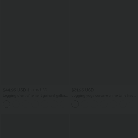
$44.95 USD
$31.95 USD
$50.95 USD
Legging d'entraînement gainant galbant
Jogging yoga corsaire chiné taille haute
taille haute avec effet scrunch et poches
à fronces avec poches
+13
Halara UltraSculpt™