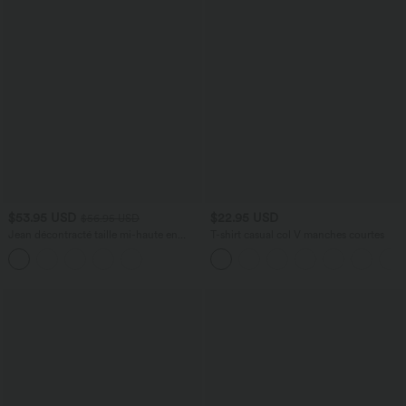
$53.95 USD
$22.95 USD
$56.95 USD
Jean décontracté taille mi-haute en
T-shirt casual col V manches courtes
lyocell drapé avec cordon de serrage et
poches