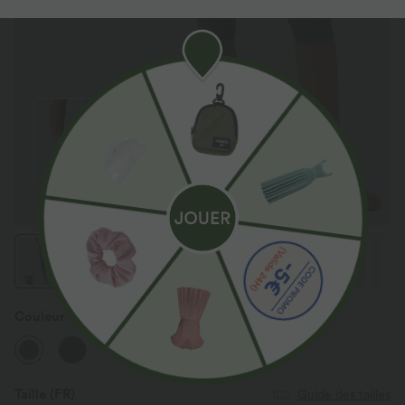
Couleur
Rifle Green Heather
Taille
(FR)
Guide des tailles