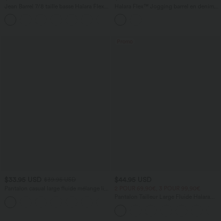
Jean Barrel 7/8 taille basse Halara Flex™
Halara Flex™ Jogging barrel en denim
avec poches zippées
taille mi-haute avec poches
Promo
$33.95 USD
$44.95 USD
$39.95 USD
Pantalon casual large fluide mélange lin
2 POUR 69,90€, 3 POUR 99,90€
taille haute avec cordon de serrage et
Pantalon Tailleur Large Fluide Halara
+5
poches
Flex™ Gaufré Taille Haute Poches
Latérales