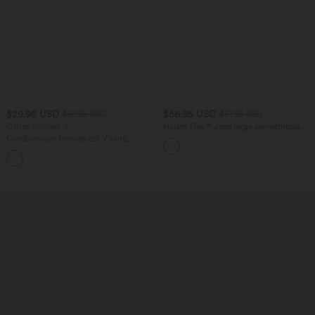
$29.95 USD
$56.95 USD
$61.95 USD
$61.95 USD
Offres limitées ！
Halara Flex™ Jean large asymétrique
taille basse avec bouton, fermeture
Combinaison froncée col V sans
éclair et poches multiples, délavé et
manches avec poches - Easy Peasy
extensible en maille
+7