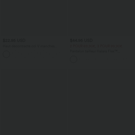
$22.95 USD
$44.95 USD
Haut décontracté col V manches
2 POUR 69,90€, 3 POUR 99,90€
courtes froncé
Pantalon tailleur Halara Flex™
+1
DayStretch coupe droite taille haute
avec poches