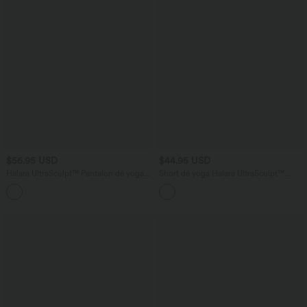
$56.95 USD
$44.95 USD
Halara UltraSculpt™ Pantalon de yoga
Short de yoga Halara UltraSculpt™
court imprimé léopard ventre plat coupe
imprimé léopard, taille haute, gainant,
droite taille haute avec poches
jambes droites, 25 cm, avec poches