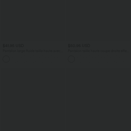
$41.95 USD
$50.95 USD
Pantalon large fluide taille haute avec
Pantalon taille haute coupe droite effet
cordon de serrage, poches latérales et
lin avec poches
+15
aspect lin