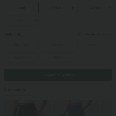
capri
Standard
Grande
8,5 cm
Taille
(FR)
Guide des tailles
XS
(
32/34
)
S
(
34/36
)
M
(
38/40
)
L
(
42/44
)
XL
(
46
)
+ Ajouter au panier
À découvrir