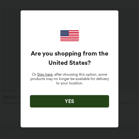
Are you shopping from the
United States
?
Or
Stay here
, after choosing this option, some
products may no longer be available for delivery
to your location.
$42.95 USD
$50.95 USD
$56.95 USD
YES
Pantalon cargo pedal pusher ajusté uni
Salopette décontractée Halara Flex™ en
taille haute DayStretch avec poches
denim extensible délavé, col V et poches
zippées
latérales