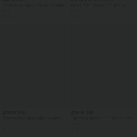
Pantalon de yoga jambes droites taille
Blouse décontractée à col en V et
haute gainant imprimé léopard Halara
manches courtes bouffantes
UltraSculpt™ avec poches
$39.95 USD
$33.95 USD
Pantalon fluide large taille mi-haute
Top casual relaxed col rond à manches
effet lin avec poche
chauve-souris
+1