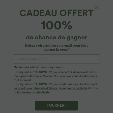
CADEAU OFFERT
Pantalon corsaire décontracté taille haute
100%
jambes larges à imprimé léopard avec cordon
de serrage et poches latérales
4.7
(
62
)
de chance de gagner
$31.95 USD
Entrez votre addresse e-mail pour faire
tourner la roue.*
*Nouveaux utilisateurs uniquement.
En cliquant sur "TOURNER !", vous acceptez de recevoir des e-
mails promotionnels d'Halara. Vous pouvez vous désabonner à
tout moment.
En cliquant sur "TOURNER !", vous indiquez avoir lu et accepté
les conditions générales d'Halara
,
les règles de l'activité
et notre
politique de confidentialité
.
TOURNER !