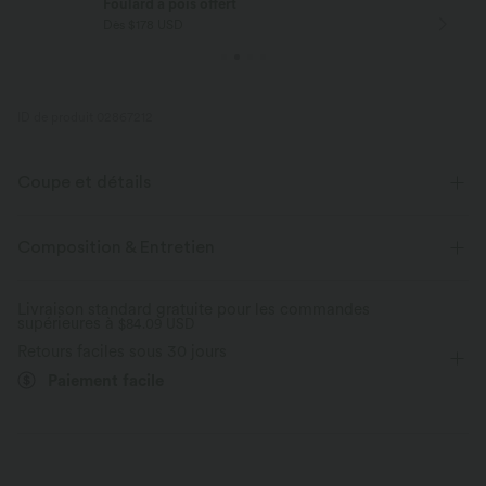
Foulard à pois offert
Dès $178 USD
ID de produit 02867212
Coupe et détails
Taille plate
Poches latérales
Enfilable
Composition & Entretien
Cordon de serrage
Décontracté
Imprimé léopard
Livraison standard gratuite pour les commandes
supérieures à
Longueur corsaire
$84.09 USD
Taille haute
Baggy
Retours faciles sous 30 jours
Coupe classique
Paiement facile