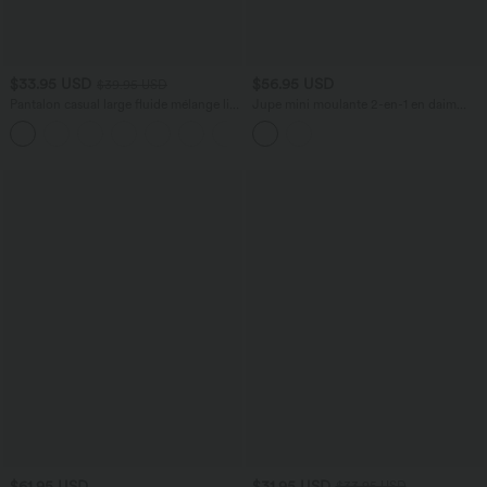
$33.95 USD
$56.95 USD
$39.95 USD
Pantalon casual large fluide mélange lin
Jupe mini moulante 2-en-1 en daim
taille haute avec cordon de serrage et
pour soirée, ourlet à franges croisé, taille
+5
poches
haute — version longue
$61.95 USD
$31.95 USD
$33.95 USD