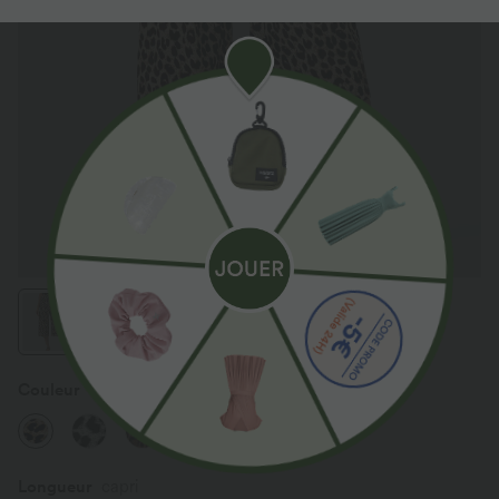
Couleur
Gold Leopard Print
Longueur
capri