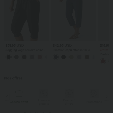
$31.95 USD
$42.95 USD
$15.95 
Jogging yoga corsaire chiné
Pantalon capri effet lin taille
Offres li
taille haute à fronces avec
haute avec poches zippées
Pantalon c
+4
poches
haute à o
séchage r
Breezefu
Nos offres
Livraison
Paiement
s
Cadeau offert
Promotions
Ca
gratuite
différé