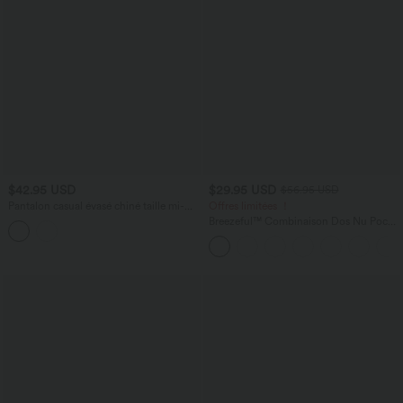
$42.95 USD
$29.95 USD
$56.95 USD
Pantalon casual évasé chiné taille mi-
Offres limitées ！
haute à ceinture rabattable, fronces et
Breezeful™ Combinaison Dos Nu Poche
cordon de serrage avec poches
Zippée Invisible Sur le Côté Jambe
Large Séchage Rapide