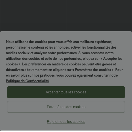
Nous utilisons des cookies pour vous offrir une meilleure expérience,
$36.95 USD
$56.95 USD
personnaliser le contenu et les annonces, activer les fonctionnalités des
Short de yoga Breezeful™ 2-en-1 à
Pantalon large fluide taille haute en lin
médias sociaux et analyser notre performance. Si vous acceptez notre
séchage rapide taille haute croisée 17,5
mélangé avec poches et liens latéraux
cm avec poches
utilisation des cookies et celle de nos partenaires, cliquez sur « Accepter les
cookies ». Les préférences en matière de cookies peuvent être gérées et
désactivées à tout moment en cliquant sur « Paramètres des cookies ». Pour
en savoir plus sur nos pratiques, vous pouvez également consulter notre
Politique de Confidentialité
Accepter tous les cookies
Paramètres des cookies
Rejeter tous les cookies