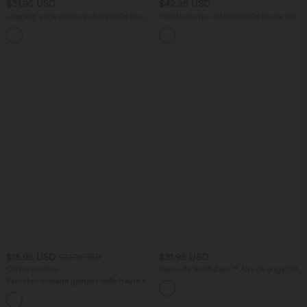
$31.95 USD
$42.95 USD
Jogging yoga corsaire chiné taille haute
Pantalon capri effet lin taille haute avec
à fronces avec poches
poches zippées
+4
$15.95 USD
$31.95 USD
$31.95 USD
Offres limitées ！
Bermuda SoftlyZero™ Airy de yoga taille
haute avec poches multiples et effet
Pantalon corsaire gainant taille haute à
frais InstantCool
ourlet asymétrique et séchage rapide
+7
avec poches Breezeful™