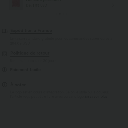
Dès $84 USD d'achat
Expédition à France
Livraison standard gratuite pour les commandes supérieures à
$84.09 USD
Politique de retour
Retours faciles sous 30 jours
Paiement facile
À noter
Le logo est en cours d’intégration. Selon le style ou la couleur,
l’article reçu peut être livré avec ou sans logo.
En savoir plus