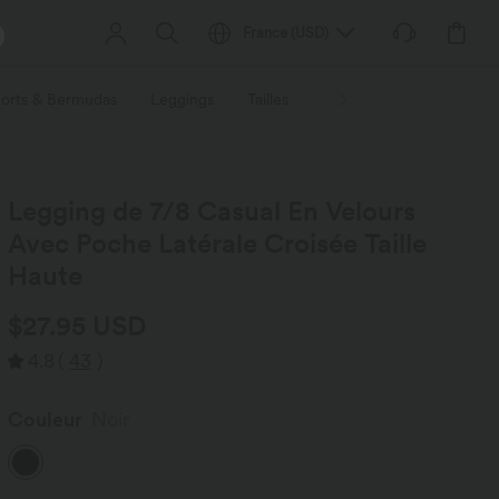
France
(
USD
)
orts & Bermudas
Leggings
Tailles
Activités / Utilités
Ti
Legging de 7/8 Casual En Velours
Avec Poche Latérale Croisée Taille
Haute
$27.95 USD
4.8
(
43
)
Couleur
Noir