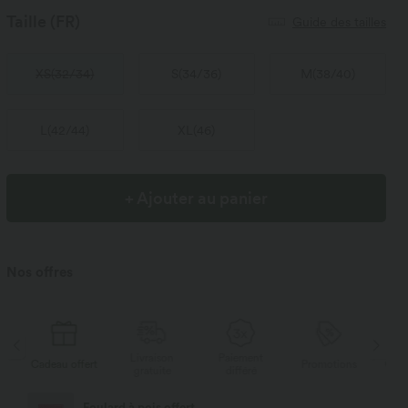
Taille
(FR)
Guide des tailles
XS
(
32/34
)
S
(
34/36
)
M
(
38/40
)
L
(
42/44
)
XL
(
46
)
+ Ajouter au panier
Nos offres
Livraison
Paiement
Li
rt
Promotions
Cadeau offert
gratuite
différé
g
Livraison offerte