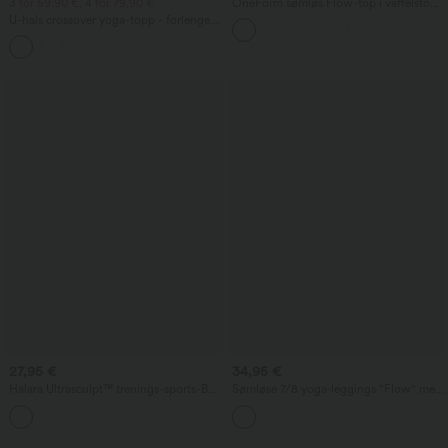
3 for 59,90 €, 4 for 79,90 €
OneForm sømløs Flow-top i vaffelstoff,
kort og avslappet
U-hals crossover yoga-topp - forlenget
lengde
27,95 €
34,95 €
Halara Ultrasculpt™ trenings-sports-BH,
Sømløse 7/8 yoga‑leggings "Flow" med
middels støtte, ryggløs, innebygd BH
høy midje, magekontroll og rumpeløft
+2
med justerbar spenne