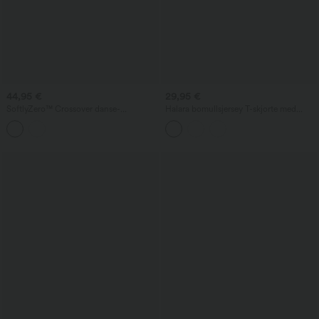
44,95 €
29,95 €
SoftlyZero™ Crossover danse-
Halara bomullsjersey T-skjorte med
ballongjoggebukser med høyt liv og
scoop-hals, korte ermer og innebygd BH
lommer
— casual T-skjorte, cup-størrelser B–DD