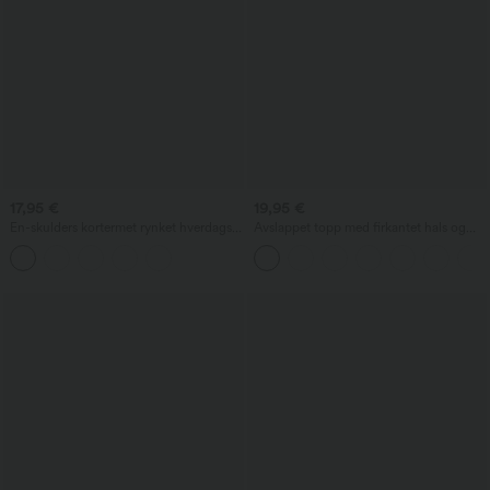
17,95 €
19,95 €
En-skulders kortermet rynket hverdags-
Avslappet topp med firkantet hals og
topp
korte ermer