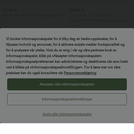
37,95 €
39,95 €
Halara UltraSculpt™ treningsleggings
2 for 69,90 €, 3 for 99,90 €
med høy midje – formende, rumpeløft,
Halara Flex™ arbeidsbukse med høy
+15
magekontroll og med lommer
midje i vaffelstrikk, med lommer og vide
ben
Vi bruker informasjonskapsler for å tilby deg en bedre opplevelse, for å
tilpasse innhold og annonser, for å aktivere sosiale medier-funksjonalitet og
for å analysere vår ytelse. Hvis du er enig i vår og våre partnere bruk av
informasjonskapsler, klikk på «Aksepter informasjonskapsler».
Informasjonskapselpreferanser kan administreres og deaktiveres når som helst
ved å klikke på «Informasjonskapselinnstillinger». For å lære mer om våre
praksiser kan du også konsultere vår
Personvernerklæring
Aksepter alle informasjonskapsler
Informasjonskapselinnstillinger
Avvis alle informasjonskapsler
19,95 €
29,95 €
Croppet yoga-tanktopp med rund hals
SoftlyZero™ Airy - superhøyt liv 2-i-1