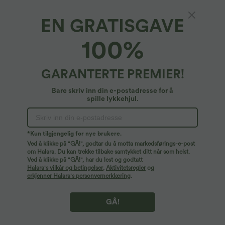
EN GRATISGAVE
Halara DayStretch*
100%
DayStretch yoga-tights med høyt liv,
kryssdetalj og utsvingt ben
4.7
(
51
)
GARANTERTE PREMIER!
27,95 €
2 POUR 49,90€, 4 POUR 98,90€
Bare skriv inn din e-postadresse for å
spille lykkehjul.
*Kun tilgjengelig for nye brukere.
Ved å klikke på "GÅ!", godtar du å motta markedsførings-e-post
om Halara. Du kan trekke tilbake samtykket ditt når som helst.
Ved å klikke på "GÅ!", har du lest og godtatt
Halara's vilkår og betingelser
,
Aktivitetsregler
og
erkjenner Halara's personvernerklæring
.
GÅ!