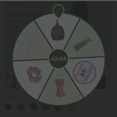
Farge
Svart
Ny