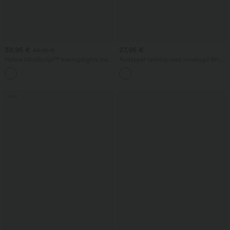
39,95 €
27,95 €
44,95 €
Halara UltraSculpt™ treningstights med
Avslappet tanktop med innebygd BH,
høyt liv – rynket, løftende rumpe,
rynket detalj, snøring og maljer
+13
magestøtte, lommer og formende
passform
Salg