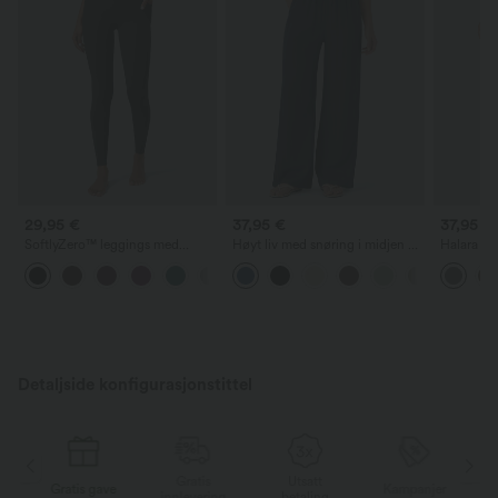
29,95 €
37,95 €
37,95 €
SoftlyZero™ leggings med
Høyt liv med snøring i midjen og
Halara F
crossover-linning og lomme,
lommer, vide, baggy og
høyt liv,
+16
ensfarget
avslappede bukser med linfølelse
utsvingte
Detaljside konfigurasjonstittel
Gratis
Utsatt
r
Gratis gave
Kampanjer
innlevering
betaling