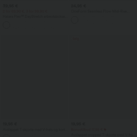
39,95 €
24,95 €
2 for 69,90 €, 3 for 99,90 €
OneForm Seamless Flow Mid-Rise
yogaleggings - middels høy midje,
Halara Flex™ DayStretch arbeidsbukser
magestøtte og rumpe-løftende effekt
med høy midje, lommer og rette ben
+23
Salg
19,95 €
19,95 €
Avslappet T‑skjorte med V‑hals og korte
Bonustilbud 17,95 €
ermer
Avslappet cropped T-skjorte med V-hals