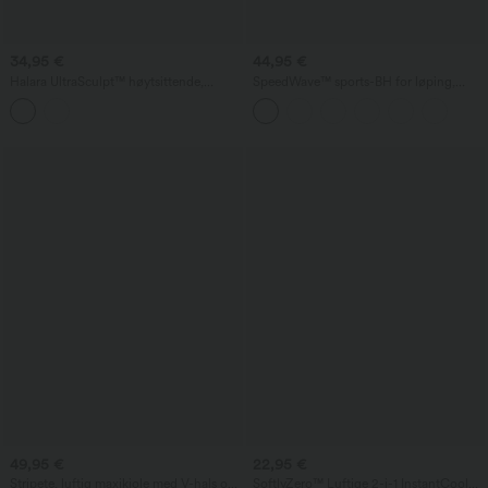
34,95 €
44,95 €
Halara UltraSculpt™ høytsittende,
SpeedWave™ sports-BH for løping,
magestøttende 2-i-1 mini treningsskjørt
middels støtte, push-up, glidelås,
med lommer
justerbar spenne, raskt tørkende
49,95 €
22,95 €
Stripete, luftig maxikjole med V-hals og
SoftlyZero™ Luftige 2-i-1 InstantCool