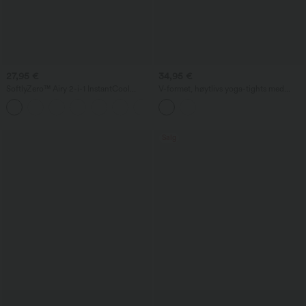
27,95 €
34,95 €
SoftlyZero™ Airy 2-i-1 InstantCool
V-formet, høytlivs yoga-tights med
yogashorts 7" med lommer og superhøy
utsvingt ben, kontrasterende blonde-
+23
midje
striper og lommer
Salg