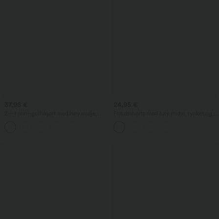
37,95 €
24,95 €
2-i-1 mini-golfskjørt med høy midje,
Fritidsshorts med høy midje, rynket og
snøring i livet, lomme og buet nederkant
med innebygd undertøy, 2,5''
+1