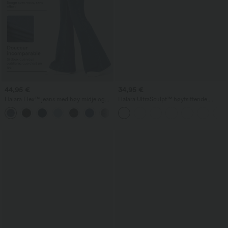
44,95 €
34,95 €
Halara Flex™ jeans med høy midje og
Halara UltraSculpt™ høytsittende,
krysslomme, vasket finish, avslappet stil
mageformende treningsleggings med
+1
lomme