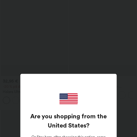
32,95 €
49,95 €
-20 % på den andre, -25 % på den tredje
Halara UltraSculpt™ bootcut-
yogaleggings med høyt liv, rynket effekt
Halara UltraSculpt™ treningssinglet med
som løfter rumpen, formende med
rund hals og buet nederkant
magekontroll og lommer
+11
Are you shopping from the
United States
?
Or
Stay here
, after choosing this option, some