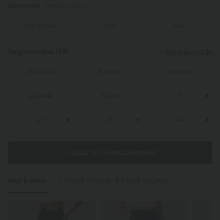
Innersøm
Regelmessig
Regelmessig
Liten
Høy
Velg størrelse
(FR)
Størrelsesguide
XS
(
32/34
)
S
(
34/36
)
M
(
38/40
)
L
(
42/44
)
XL
(
46
)
1X
2X
3X
4X
+ LEGG TIL I HANDLEPOSEN
Mer å elske
2 POUR 49,90€, 4 POUR 98,90€