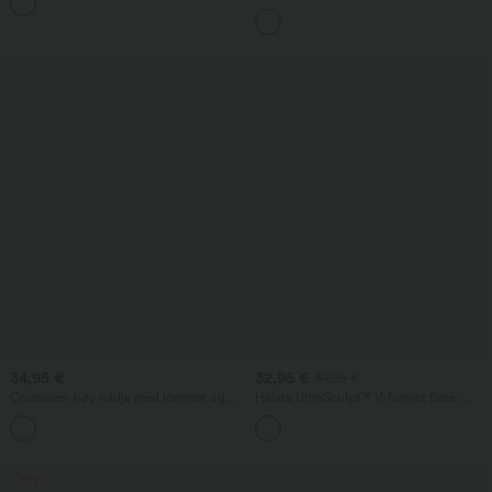
+9
og korte ermer
34,95 €
32,95 €
37,95 €
Crossover-høy midje med lommer og
Halara UltraSculpt™ V-formet flare-
vaffelstruktur, avslappede utsvingte
yogaleggings med høy midje,
bukser
kontrastblonder og lommer
Salg