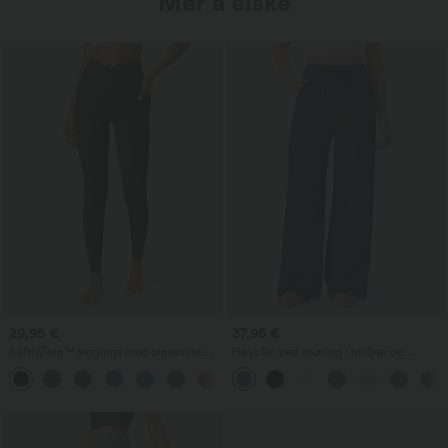
Mer å elske
29,95 €
37,95 €
SoftlyZero™ leggings med crossover-
Høyt liv med snøring i midjen og
linning og lomme, ensfarget
lommer, vide, baggy og avslappede
+16
bukser med linfølelse