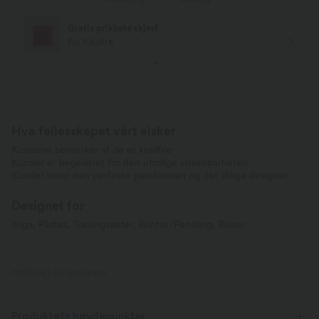
Gratis levering
Fra kjøp på €75,00
Hva fellesskapet vårt elsker
Kundene bemerker at de er krøllfrie
Kunder er begeistret for den utrolige strekkbarheten.
Kunder roser den perfekte passformen og det stilige designet.
Designet for
Yoga, Pilates, Treningsøkter, Kontor/Pendling, Reiser
PRODUKT-ID: 02628429
Produktets høydepunkter