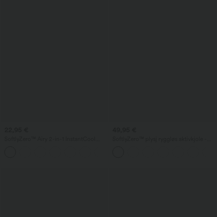
22,95 €
49,95 €
SoftlyZero™ Airy 2-in-1 InstantCool
SoftlyZero™ plysj ryggløs aktivkjole -
yogashorts – superhøy midje, 5'' med
forlenget lengde - Easy Peezy-utgave
+20
lommer, lenger modell