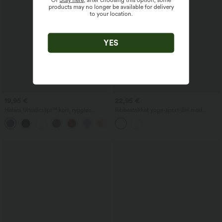
products may no longer be available for delivery
to your location.
YES
19,95 €
22,95 €
Halara UltraSculpt™ kort, ryggløs
Ribbestrikket yoga-sport-BH med
yogatopp med doble, tvinnede stropper
innebygd lav støtte
+11