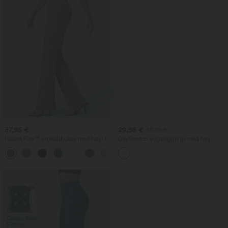
37,95 €
29,95 €
32,95 €
Halara Flex™ arbeidsbukse med høyt liv,
DayStretch yogaleggings med høy
baklomme og lett utsvingte ben
midje, lomme og utsvingt ben
+13