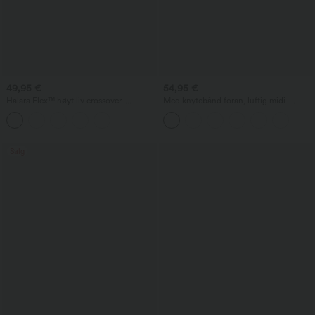
49,95 €
54,95 €
Halara Flex™ høyt liv crossover-
Med knytebånd foran, luftig midi-
bootcut-jeans med magekontroll og
slipkjole i avslappet lin-look (milkmaid-
lommer
stil)
Salg