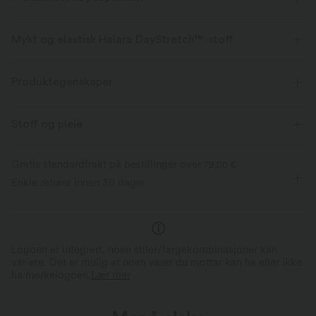
Mykt og elastisk Halara DayStretch™-stoff
Føles godt komfort som er myk, elastisk og pustende nok for enhver
aktivitet.
Produktegenskaper
Fireveis strekk
pustbar
Myk
Stoff og pleie
Fukttransporterende
Forbedret rynkebehandling
Gratis standardfrakt på bestillinger over
79,00 €
Enkle returer innen 30 dager
Fireveis stretch for komfort
Krøllfri og enkel å vedlik
2x horisontal stretch; 1,6x vertikal stretch.
For enkel bevegelse og komfort hele
Holder seg fin hele dagen uten
dagen.
vedlikehold.
Logoen er integrert, noen stiler/fargekombinasjoner kan
variere. Det er mulig at noen varer du mottar kan ha eller ikke
ha merkelogoen.
Lær mer