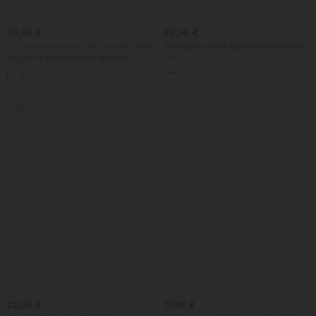
39,95 €
29,95 €
-20 % på den andre, -25 % på den tredje
Avslappet casual-topp med rund hals og
flaggermusermer
Ryggen fri med kryssede stropper,
firkantet utringning, ermeløs, rynket,
med innebygd BH, midi-lengde, resort-
stil, luftig milkmaid-inspirert kjole
Salg
22,95 €
17,95 €