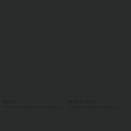
snøring
yogashorts med superhøyt liv og
lommer
44,95 €
34,95 €
37,95 €
Halara Flex™ jeans med høy midje og
Enskulders langermet topp med
lommer, vasket, avslappet bootcut
tommelhull, buet kant (high-low),
+5
hurtigtørkende yogatopp for trening
med innebygd BH