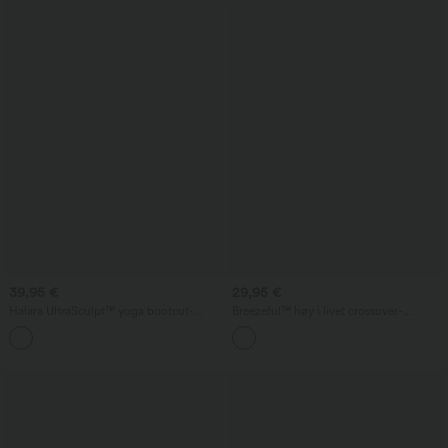
39,95 €
29,95 €
Halara UltraSculpt™ yoga bootcut-
Breezeful™ høy i livet crossover-
tights med høy midje, magekontroll,
resortbukse, hurtigtørkende, med
+11
formende effekt og lomme
lommer