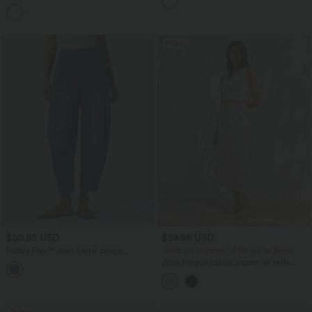
12,5 cm avec poches, longueur allongée
avec cordon de serrage et poches
latérales
Promo
$50.95 USD
$39.95 USD
Halara Flex™ Jean barrel coupe
-20% sur le 2ème, -25% sur le 3ème
tonneau taille mi-haute avec poches
Jupe longue casual aspect lin taille
haute avec cordon de serrage