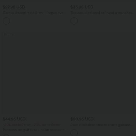
$27.95 USD
$33.95 USD
Caraco décontracté 2-en-1 froncé avec
Top casual relaxed col rond à manches
brassière intégrée bretelles réglables
chauve-souris
Promo
$44.95 USD
$50.95 USD
-20% sur le 2ème, -25% sur le 3ème
Jean droit décontracté croisé gainant
taille haute avec poches Halara Flex™
Pantalon de golf fuselé, taille mi-haute,
cordon, ourlet courbé, séchage rapide,