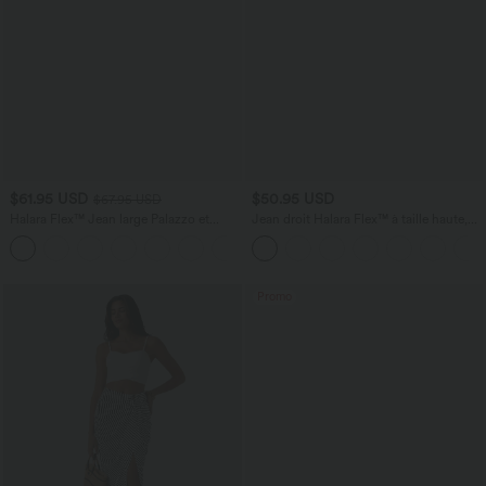
$61.95 USD
$50.95 USD
$67.95 USD
Halara Flex™ Jean large Palazzo et
Jean droit Halara Flex™ à taille haute,
Taille Haute avec Poches Avant en Tricot
poches multiples, effet délavé et tissu
+2
Extensible Lavé
extensible
Promo