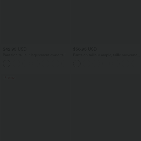
$42.95 USD
$56.95 USD
Pantalon tailleur légèrement évasé taille
Pantalon tailleur ample, taille moyenne,
haute avec poches arrière Halara Flex™
coupe barrel, à poches
+13
Promo