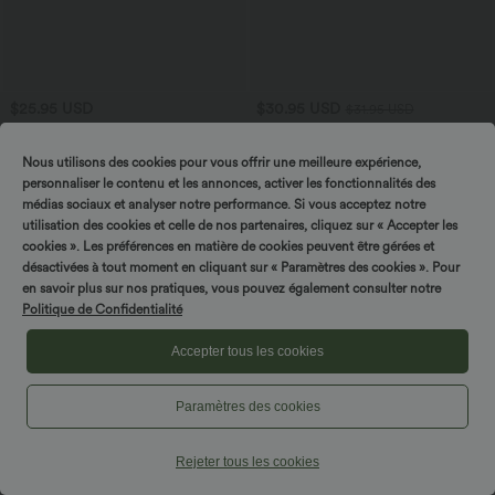
$25.95 USD
$30.95 USD
$31.95 USD
3 POUR 59,90€, 4 POUR 79,90€
Offres bonus $27.97 USD
Haut de sport yoga oversize col V à
Pull col rond manches courtes en tissu
Nous utilisons des cookies pour vous offrir une meilleure expérience,
manches courtes effet frais InstantCool
gaufré
+3
à séchage rapide
personnaliser le contenu et les annonces, activer les fonctionnalités des
médias sociaux et analyser notre performance. Si vous acceptez notre
utilisation des cookies et celle de nos partenaires, cliquez sur « Accepter les
cookies ». Les préférences en matière de cookies peuvent être gérées et
désactivées à tout moment en cliquant sur « Paramètres des cookies ». Pour
en savoir plus sur nos pratiques, vous pouvez également consulter notre
Politique de Confidentialité
Accepter tous les cookies
Paramètres des cookies
Rejeter tous les cookies