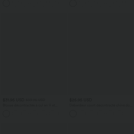
+10
Rapide Quotidien Maxi
$31.95 USD
$25.95 USD
$33.95 USD
Blouse décontractée à col en V et
Débardeur court décontracté chiné dos
manches courtes bouffantes
nu ajusté torsadé avec boucle réglable