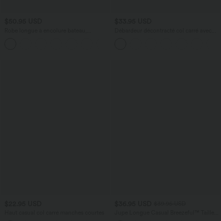
$50.95 USD
$33.95 USD
Robe longue à encolure bateau,
Débardeur décontracté col carré avec
bretelles asymétriques, côtés froncés et
soutien-gorge intégré bonnets B-E
+4
poches
$22.95 USD
$36.95 USD
$39.95 USD
Haut casual col carré manches courtes
Jupe Longue Casual Breezeful™ Taille
Haute à Volants 2en1 Fluide Sèchement