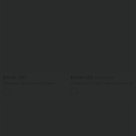
$20.95 USD
$44.95 USD
$50.95 USD
Débardeur décontracté col carré
Combi-short 2-en-1 avec coussinets et
poches - Édition Easy Peasy