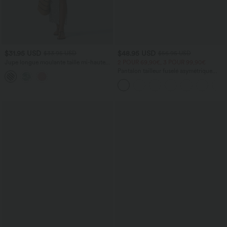
$31.95 USD
$48.95 USD
$33.95 USD
$56.95 USD
Jupe longue moulante taille mi-haute
2 POUR 69,90€, 3 POUR 99,90€
avec nœud devant et fronces imprimé
Pantalon tailleur fuselé asymétrique
floral/à rayures
taille moyenne Halara Flex™ DayStretch
avec poches