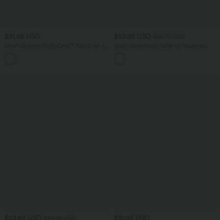
$31.95 USD
$53.95 USD
$56.95 USD
Short de yoga SoftlyZero™ Airy 2-en-1
Jean décontracté taille mi-haute en
taille très haute avec poches et effet frais
lyocell drapé avec cordon de serrage et
+23
InstantCool 17,5 cm
poches
$23.95 USD
$31.95 USD
$50.95 USD