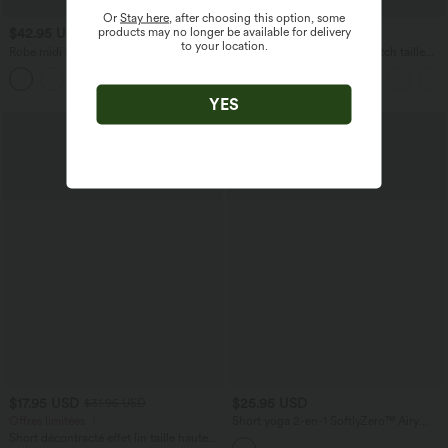
Or
Stay here
, after choosing this option, some
products may no longer be available for delivery
$42.95 USD
$33.95 USD
$36.95 USD
to your location.
Robe midi sans manches à encolure
Short tailleur ample DayStretch taille
arrondie avec coussinets amovibles et
haute 17,5 cm avec poches
ourlet à volants
YES
$17.95 USD
$25.95 USD
$31.95 USD
Offres limitées ！
Short yoga 2-en-1 SoftlyZero™ Airy
effet frais InstantCool taille très haute
Short décontracté effet lin taille haute