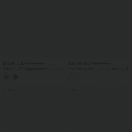
$56.95 USD
$33.95 USD
$61.95 USD
$39.95 USD
Halara Flex™ Jogging barrel en denim
Pantalon casual large fluide mélange lin
taille mi-haute avec poches
taille haute avec cordon de serrage et
poches
Promo
Promo