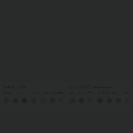
$44.95 USD
$56.95 USD
$61.95 USD
Robe longue fluide fendue avec poches
Jean Barrel 7/8 taille basse Halara Flex™
latérales, dos nu et effet torsadé
avec poches zippées
+8