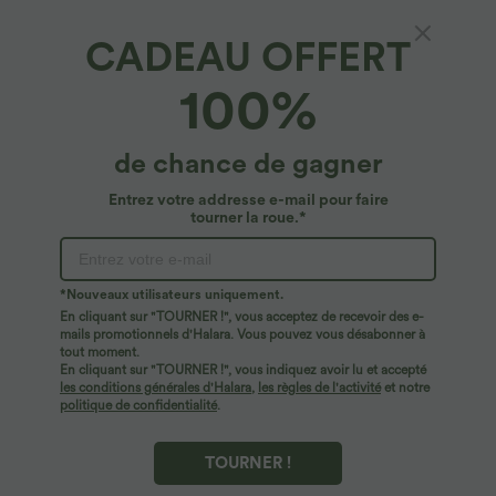
CADEAU OFFERT
100%
de chance de gagner
Entrez votre addresse e-mail pour faire
tourner la roue.*
Oops!
Nous ne semblons pas pouvoir trouver la page que
*Nouveaux utilisateurs uniquement.
vous recherchez.
En cliquant sur "TOURNER !", vous acceptez de recevoir des e-
mails promotionnels d'Halara. Vous pouvez vous désabonner à
tout moment.
Acheter plus
En cliquant sur "TOURNER !", vous indiquez avoir lu et accepté
les conditions générales d'Halara
,
les règles de l'activité
et notre
politique de confidentialité
.
TOURNER !