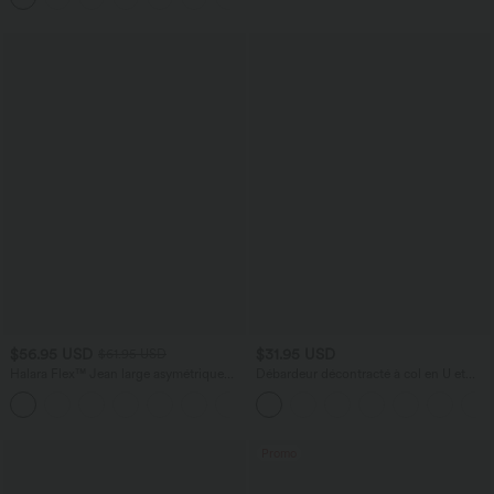
$56.95 USD
$31.95 USD
$61.95 USD
Halara Flex™ Jean large asymétrique
Débardeur décontracté à col en U et
taille basse avec bouton, fermeture
brassière intégrée
+5
éclair et poches multiples, délavé et
extensible en maille
Promo