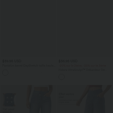
$39.95 USD
$36.95 USD
Pantalon barrel DayStretch taille haute
-20% sur le 2ème, -25% sur le 3ème
avec poches
Halara UltraSculpt™ Débardeur De
+5
Course à Col en U Dos Nu Ourlet
Incurvé Croisé