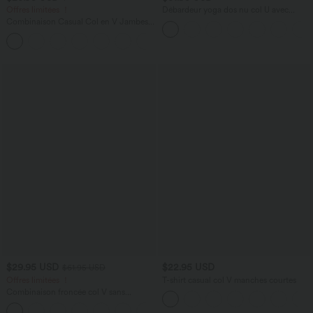
Offres limitées ！
Débardeur yoga dos nu col U avec
bretelles croisées, ourlet arrondi et effet
Combinaison Casual Col en V Jambes
frais InstantCool, protection solaire
Large Plissée Manches Courtes Poche
UPF50+
+5
Latérale Gaufrée Fluide
$29.95 USD
$22.95 USD
$61.95 USD
Offres limitées ！
T-shirt casual col V manches courtes
Combinaison froncée col V sans
manches avec poches - Easy Peasy
+7