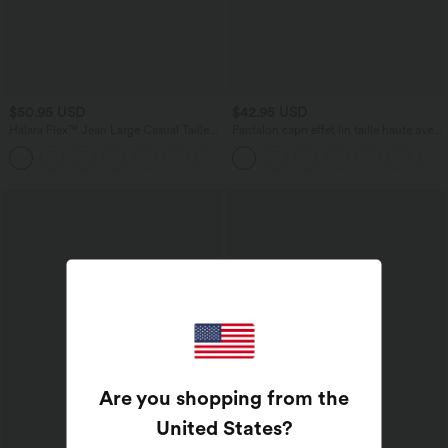
$50.95 USD
$42.95 USD
Halara Flex™ Jean Large Casual Taille
Pantalon capri effet lin taille haute avec
Haute Poches Multiples Tricot
poches zippées
+2
Extensible Délavé
Are you shopping from the
United States
?