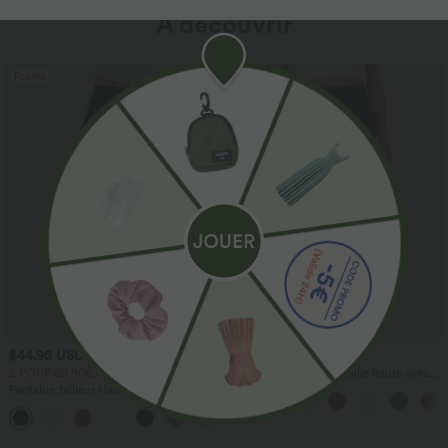
À découvrir
Promo
$44.95 USD
$41.95 USD
2 POUR 69,90€, 3 POUR 99,90€
Pantalon large fluide taille haute avec
cordon de serrage, poches latérales et
Pantalon tailleur Halara Flex™
aspect lin
DayStretch coupe droite taille haute
+23
avec poches