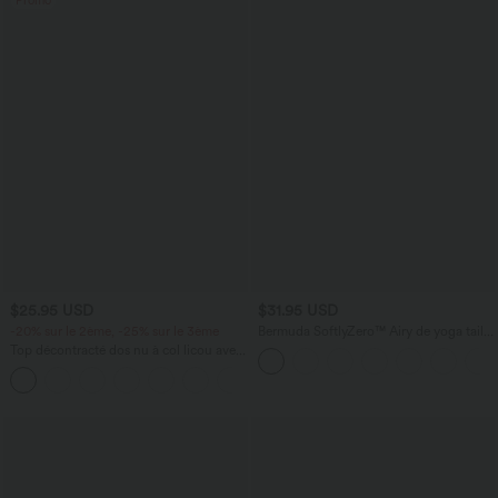
Promo
$25.95 USD
$31.95 USD
-20% sur le 2ème, -25% sur le 3ème
Bermuda SoftlyZero™ Airy de yoga taille
haute avec poches multiples et effet
Top décontracté dos nu à col licou avec
frais InstantCool
lien dans le dos
+1