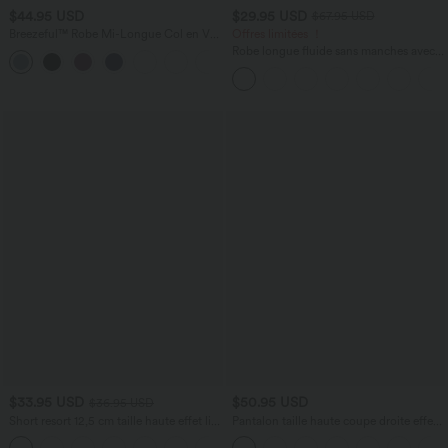
$44.95 USD
$29.95 USD
$67.95 USD
Breezeful™ Robe Mi-Longue Col en V
Offres limitées ！
Manches Courtes Poche Latérale Nouée
Robe longue fluide sans manches avec
+8
au Dos Séchage Rapide
brassière intégrée (Bonnets E-G) et
poches
$33.95 USD
$50.95 USD
$36.95 USD
Short resort 12,5 cm taille haute effet lin
Pantalon taille haute coupe droite effet
avec ourlet roulotté et poches
lin avec poches