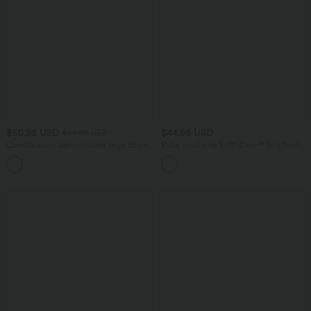
$50.95 USD
$44.95 USD
$56.95 USD
Combinaison décontractée large chinée
Robe moulante SoftlyZero™ Airy fendue
froncée bretelles ajustables avec poches
à effet frais InstantCool, brassière
+10
- Easy Peasy
intégrée, dos nu croisé à lacets,
légèrement plissée pour invitée de
mariage et demoiselle d'honneur