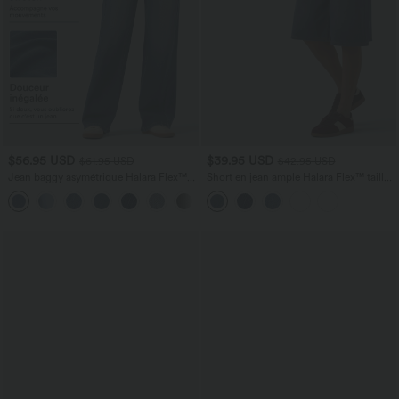
$56.95 USD
$39.95 USD
$61.95 USD
$42.95 USD
Jean baggy asymétrique Halara Flex™
Short en jean ample Halara Flex™ taille
taille haute effet délavé avec poches
haute croisé gainant décontracté avec
poches