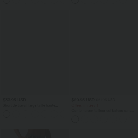
$33.95 USD
$29.95 USD
$61.95 USD
Short de travail large taille haute
Offres limitées ！
DayStretch avec poches
Combinaison tailleur col bateau sans
+11
manches à rayures et nœuds sur les
côtés effet frais InstantCool avec
poches, accès facile Easy Peasy