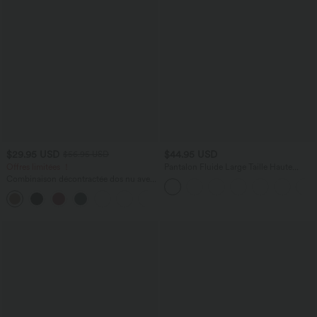
$29.95 USD
$44.95 USD
$56.95 USD
Offres limitées ！
Pantalon Fluide Large Taille Haute
Poches Latérales Palazzo Solide Casual
Combinaison décontractée dos nu avec
Linen-Feel
poches latérales
+10