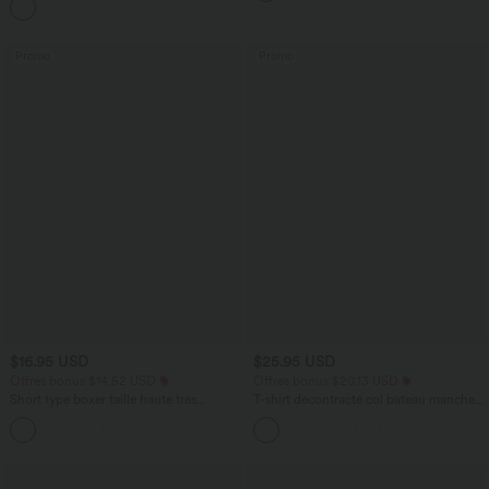
+2
avec poches—UPF40+
Promo
Promo
$16.95 USD
$25.95 USD
Offres bonus $14.52 USD
Offres bonus $20.13 USD
Short type boxer taille haute très
T-shirt décontracté col bateau manches
extensible et doux pour la détente
courtes coton