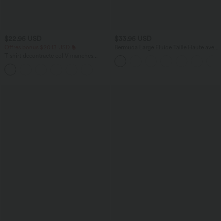
$22.95 USD
$33.95 USD
Offres bonus $20.13 USD
Bermuda Large Fluide Taille Haute avec
Plis et Poches Latérales en Lin
T-shirt décontracté col V manches
Synthétique
courtes coupe courte