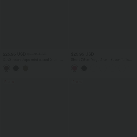
$25.95 USD
$25.95 USD
$27.95 USD
DayStretch Jupe mini casual 2-en-1
Short 7,5cm Yoga 2 en 1 Super Taille
bodycon plissée croisée taille haute
Haute Poches Arrière Poches Cachées
Latérales
Promo
Promo