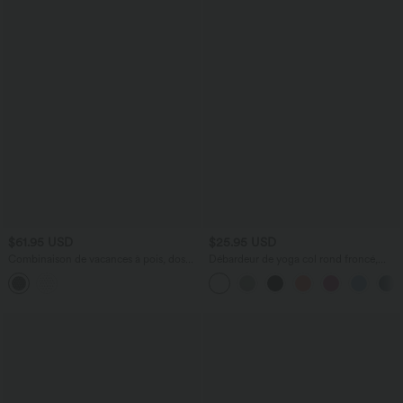
$61.95 USD
$25.95 USD
Combinaison de vacances à pois, dos
Débardeur de yoga col rond froncé,
nu halter, coussinets amovibles, poches
tissu rafraîchissant - Protection UPF50+
et accès facile Easy Peasy