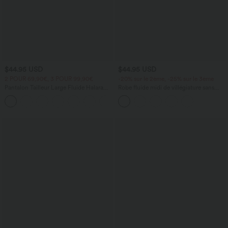
$44.95 USD
$44.95 USD
2 POUR 69,90€, 3 POUR 99,90€
-20% sur le 2ème, -25% sur le 3ème
Pantalon Tailleur Large Fluide Halara
Robe fluide midi de villégiature sans
Flex™ Gaufré Taille Haute Poches
manches, encolure carrée, dos nu croisé,
+21
Latérales
fronces et soutien-gorge intégré