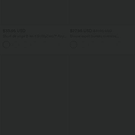
$33.95 USD
$27.95 USD
$31.95 USD
Short de yoga 2-en-1 SoftlyZero™ Airy
Blouse esprit bureau oversize
taille très haute effet frais InstantCool
défroissage facile, col V et manches
+10
22,8 cm avec poches
courtes