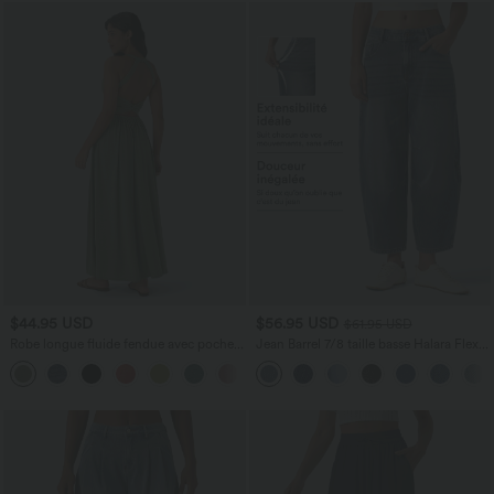
$44.95 USD
$56.95 USD
$61.95 USD
Robe longue fluide fendue avec poches
Jean Barrel 7/8 taille basse Halara Flex™
latérales, dos nu et effet torsadé
avec poches zippées
+8