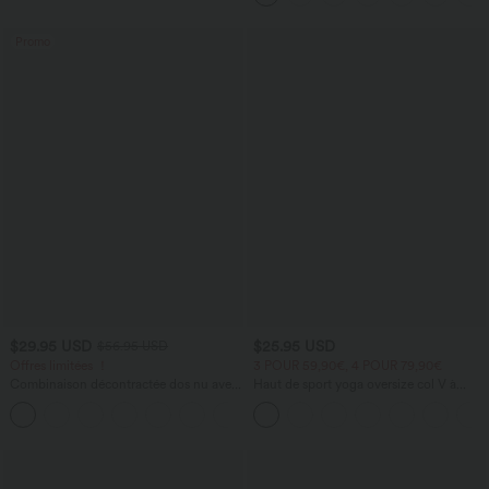
poches, accès facile Easy Peasy
Promo
$29.95 USD
$25.95 USD
$56.95 USD
Offres limitées ！
3 POUR 59,90€, 4 POUR 79,90€
Combinaison décontractée dos nu avec
Haut de sport yoga oversize col V à
poches latérales
manches courtes effet frais InstantCool
+10
à séchage rapide