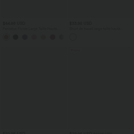
$44.95 USD
$33.95 USD
Pantalon Fluide Large Taille Haute
Short de travail large taille haute
Poches Latérales Palazzo Solide Casual
DayStretch avec poches
+5
Linen-Feel
Promo
$22.95 USD
$29.95 USD
$67.95 USD