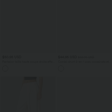
$50.95 USD
$44.95 USD
$50.95 USD
Pantalon taille haute coupe droite effet
Combi-short 2-en-1 avec coussinets et
lin avec poches
poches - Édition Easy Peasy
+5