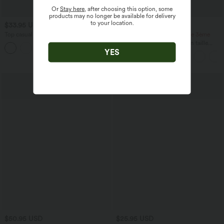
Or
Stay here
, after choosing this option, some
products may no longer be available for delivery
to your location.
$33.95 USD
$39.95 USD
Top casual relaxed col rond à manches
-20% sur le 2ème, -25% sur le 3ème
chauve-souris
Jupe longue casual aspect lin taille
+1
haute avec cordon de serrage
YES
$50.95 USD
$25.95 USD