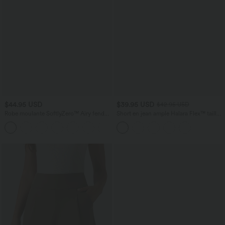
$44.95 USD
$39.95 USD
$42.95 USD
Robe moulante SoftlyZero™ Airy fendue
Short en jean ample Halara Flex™ taille
à effet frais InstantCool, brassière
haute croisé gainant décontracté avec
+1
intégrée, dos nu croisé à lacets,
poches
légèrement plissée pour invitée de
mariage et demoiselle d'honneur