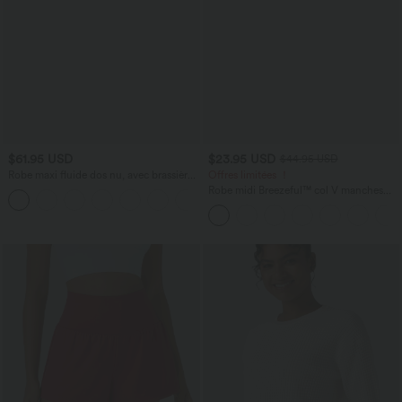
$61.95 USD
$23.95 USD
$44.95 USD
Robe maxi fluide dos nu, avec brassière
Offres limitées ！
intégrée et poches
Robe midi Breezeful™ col V manches
courtes à liens dans le dos séchage
rapide avec poches latérales