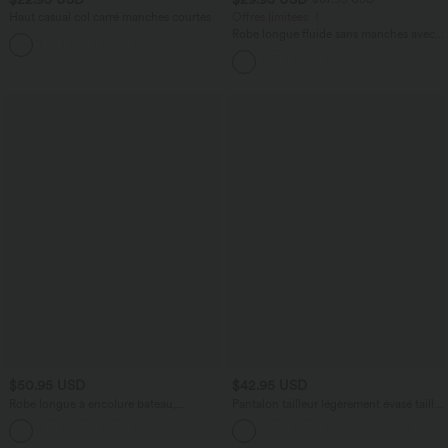
Haut casual col carré manches courtes
Offres limitées ！
Robe longue fluide sans manches avec
+10
brassière intégrée (Bonnets E-G) et
poches
$50.95 USD
$42.95 USD
Robe longue à encolure bateau,
Pantalon tailleur légèrement évasé taille
bretelles asymétriques, côtés froncés et
haute avec poches arrière Halara Flex™
+4
poches