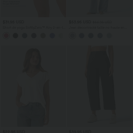
$31.95 USD
$53.95 USD
$56.95 USD
Short de yoga SoftlyZero™ Airy 2-en-1
Jean décontracté taille mi-haute en
taille très haute avec poches et effet frais
lyocell drapé avec cordon de serrage et
+23
InstantCool 17,5 cm
poches
$22.95 USD
$39.95 USD