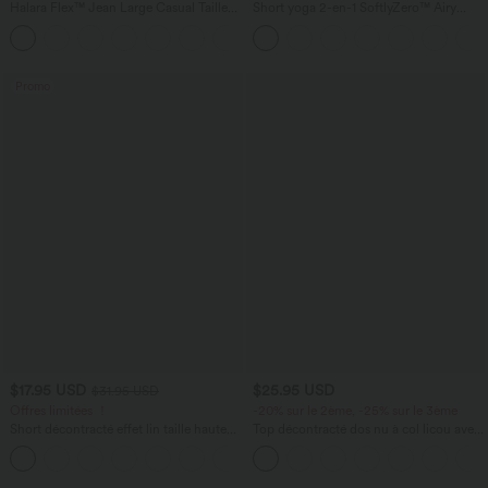
Halara Flex™ Jean Large Casual Taille
Short yoga 2-en-1 SoftlyZero™ Airy
Haute Poches Multiples Tricot
effet frais InstantCool taille très haute
+2
Extensible Délavé
12,5 cm avec poches, longueur allongée
Promo
$17.95 USD
$25.95 USD
$31.95 USD
Offres limitées ！
-20% sur le 2ème, -25% sur le 3ème
Short décontracté effet lin taille haute
Top décontracté dos nu à col licou avec
avec cordon de serrage et poches
lien dans le dos
latérales