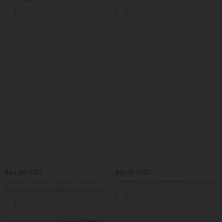
taille haute effet délavé avec poches
poches zippées
$44.95 USD
$61.95 USD
-20% sur le 2ème, -25% sur le 3ème
Combinaison de vacances à pois, dos
nu halter, coussinets amovibles, poches
Pantalon de golf fuselé, taille mi-haute,
et accès facile Easy Peasy
cordon, ourlet courbé, séchage rapide,
+2
avec poches—UPF40+