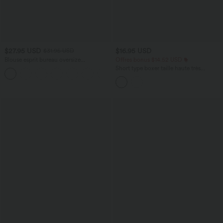
$27.95 USD
$16.95 USD
$31.95 USD
Blouse esprit bureau oversize
Offres bonus $14.52 USD
défroissage facile, col V et manches
Short type boxer taille haute très
+1
courtes
extensible et doux pour la détente