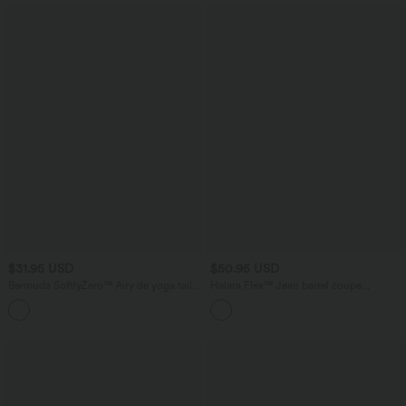
$31.95 USD
$50.95 USD
Bermuda SoftlyZero™ Airy de yoga taille
Halara Flex™ Jean barrel coupe
haute avec poches multiples et effet
tonneau taille mi-haute avec poches
+16
frais InstantCool