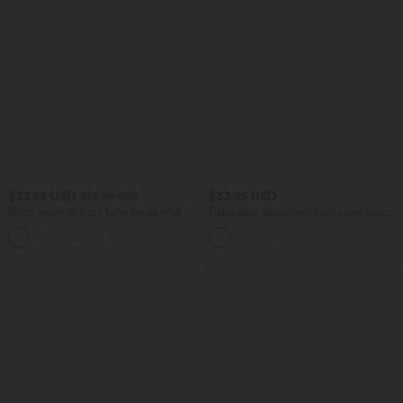
$33.95 USD
$33.95 USD
$36.95 USD
Short resort 12,5 cm taille haute effet lin
Débardeur décontracté col carré avec
avec ourlet roulotté et poches
soutien-gorge intégré bonnets B-E