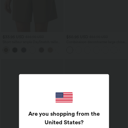
$33.95 USD
$50.95 USD
$36.95 USD
$56.95 USD
Short tailleur ample DayStretch taille
Combinaison décontractée large chinée
haute 17,5 cm avec poches
froncée bretelles ajustables avec poches
+4
- Easy Peasy
Are you shopping from the
United States
?