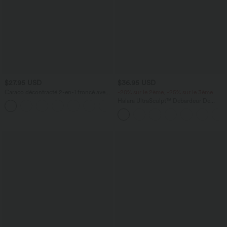
$27.95 USD
$36.95 USD
Caraco décontracté 2-en-1 froncé avec
-20% sur le 2ème, -25% sur le 3ème
brassière intégrée bretelles réglables
Halara UltraSculpt™ Débardeur De
Course à Col en U Dos Nu Ourlet
Incurvé Croisé