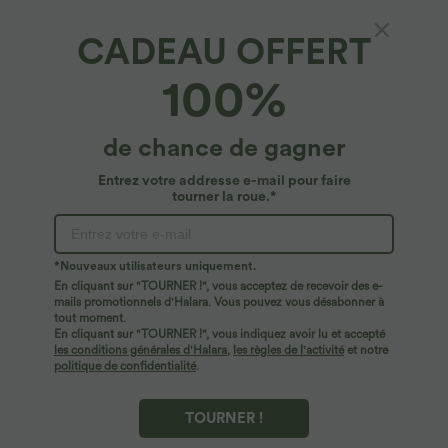
CADEAU OFFERT
100%
de chance de gagner
Entrez votre addresse e-mail pour faire
tourner la roue.*
Oops!
Nous ne semblons pas pouvoir trouver la page que
*Nouveaux utilisateurs uniquement.
vous recherchez.
En cliquant sur "TOURNER !", vous acceptez de recevoir des e-
mails promotionnels d'Halara. Vous pouvez vous désabonner à
tout moment.
Acheter plus
En cliquant sur "TOURNER !", vous indiquez avoir lu et accepté
les conditions générales d'Halara
,
les règles de l'activité
et notre
politique de confidentialité
.
TOURNER !