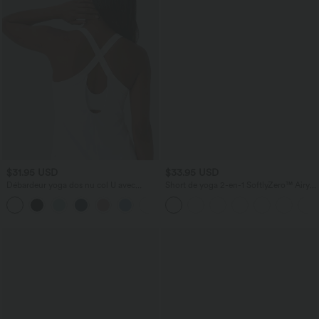
$31.95 USD
$33.95 USD
Débardeur yoga dos nu col U avec
Short de yoga 2-en-1 SoftlyZero™ Airy
bretelles croisées, ourlet arrondi et effet
taille très haute effet frais InstantCool
frais InstantCool, protection solaire
22,8 cm avec poches
UPF50+