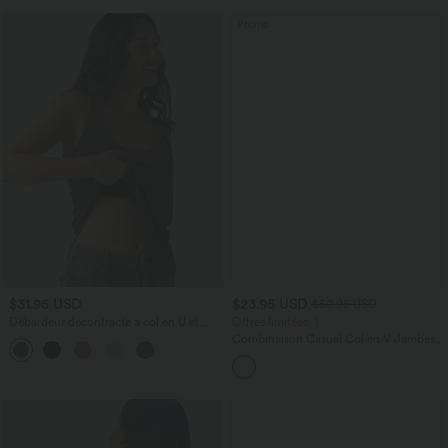
Promo
$31.95 USD
$23.95 USD
$50.95 USD
Débardeur décontracté à col en U et
Offres limitées ！
brassière intégrée
Combinaison Casual Col en V Jambes
Large Plissée Manches Courtes Poche
Latérale Gaufrée Fluide