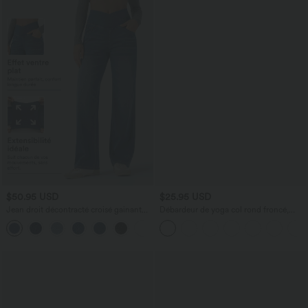
$50.95 USD
$25.95 USD
Jean droit décontracté croisé gainant
Débardeur de yoga col rond froncé,
taille haute avec poches Halara Flex™
tissu rafraîchissant - Protection UPF50+
+1