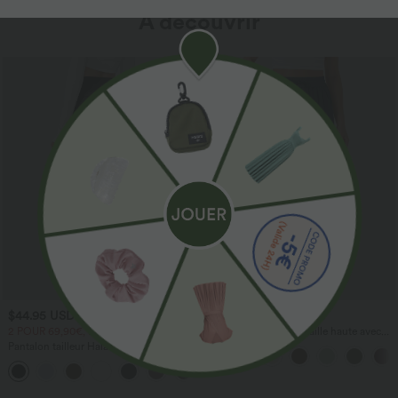
À découvrir
$44.95 USD
$41.95 USD
2 POUR 69,90€, 3 POUR 99,90€
Pantalon large fluide taille haute avec
cordon de serrage, poches latérales et
Pantalon tailleur Halara Flex™
aspect lin
DayStretch coupe droite taille haute
+23
avec poches