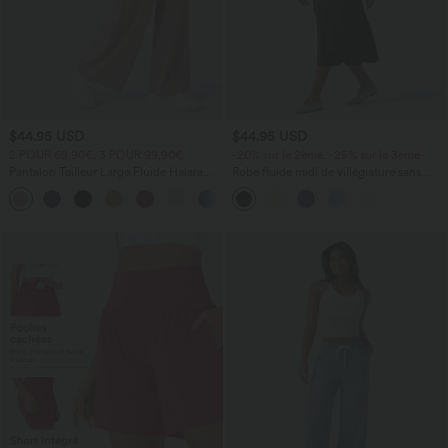
$44.95 USD
$44.95 USD
2 POUR 69,90€, 3 POUR 99,90€
-20% sur le 2ème, -25% sur le 3ème
Pantalon Tailleur Large Fluide Halara
Robe fluide midi de villégiature sans
Flex™ Gaufré Taille Haute Poches
manches, encolure carrée, dos nu croisé,
+21
Latérales
fronces et soutien-gorge intégré