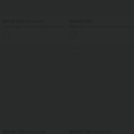
$31.95 USD
$25.95 USD
$33.95 USD
Jupe longue moulante taille mi-haute
Débardeur court décontracté chiné dos
avec nœud devant et fronces imprimé
nu ajusté torsadé avec boucle réglable
floral/à rayures
Promo
$36.95 USD
$35.95 USD
$39.95 USD
$67.95 USD