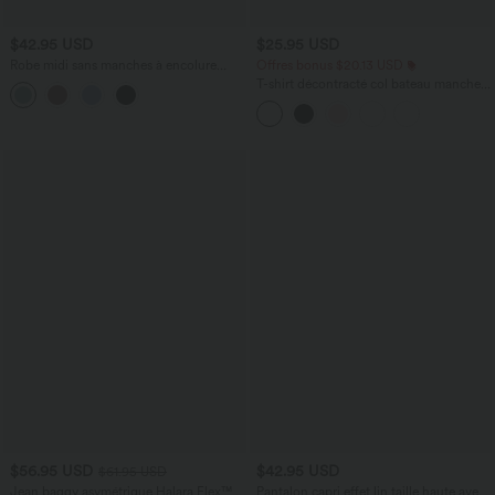
$42.95 USD
$25.95 USD
Robe midi sans manches à encolure
Offres bonus $20.13 USD
arrondie avec coussinets amovibles et
T-shirt décontracté col bateau manches
ourlet à volants
courtes coton
$56.95 USD
$42.95 USD
$61.95 USD
Jean baggy asymétrique Halara Flex™
Pantalon capri effet lin taille haute avec