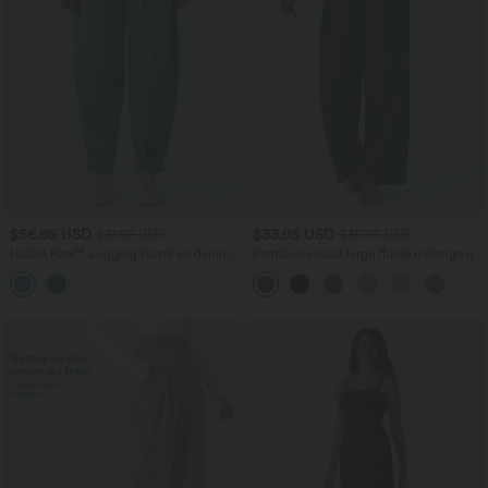
$56.95 USD
$33.95 USD
$61.95 USD
$39.95 USD
Halara Flex™ Jogging barrel en denim
Pantalon casual large fluide mélange lin
taille mi-haute avec poches
taille haute avec cordon de serrage et
poches