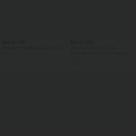
$44.95 USD
$22.95 USD
Breezeful™ Robe Mi-Longue Col en V
Offres bonus $20.13 USD
Manches Courtes Poche Latérale Nouée
T-shirt décontracté col V manches
+8
au Dos Séchage Rapide
courtes coupe courte