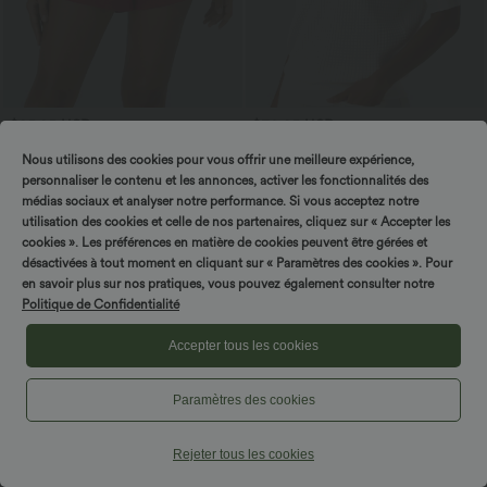
$25.95 USD
$30.95 USD
$31.95 USD
Short 7,5cm Yoga 2 en 1 Super Taille
Offres bonus $27.97 USD
Nous utilisons des cookies pour vous offrir une meilleure expérience,
Haute Poches Arrière Poches Cachées
Pull col rond manches courtes en tissu
+25
Latérales
gaufré
personnaliser le contenu et les annonces, activer les fonctionnalités des
médias sociaux et analyser notre performance. Si vous acceptez notre
utilisation des cookies et celle de nos partenaires, cliquez sur « Accepter les
cookies ». Les préférences en matière de cookies peuvent être gérées et
désactivées à tout moment en cliquant sur « Paramètres des cookies ». Pour
en savoir plus sur nos pratiques, vous pouvez également consulter notre
Politique de Confidentialité
Accepter tous les cookies
Paramètres des cookies
Rejeter tous les cookies