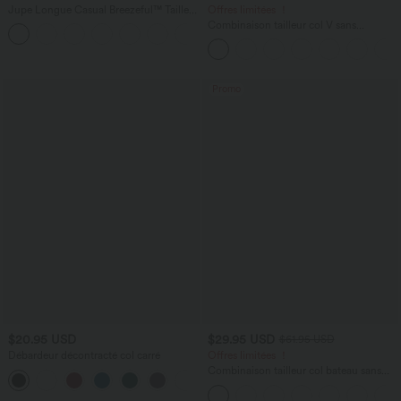
Jupe Longue Casual Breezeful™ Taille
Offres limitées ！
Haute à Volants 2en1 Fluide Sèchement
Combinaison tailleur col V sans
+8
Rapide Quotidien Maxi
manches à rayures et fronces avec
poches - Easy Peasy
Promo
$20.95 USD
$29.95 USD
$61.95 USD
Débardeur décontracté col carré
Offres limitées ！
Combinaison tailleur col bateau sans
manches à rayures et nœuds sur les
côtés effet frais InstantCool avec