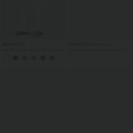
$56.95 USD
$25.95 USD
$27.95 USD
Pantalon tailleur ample, taille moyenne,
DayStretch Jupe mini casual 2-en-1
coupe barrel, à poches
bodycon plissée croisée taille haute
+3