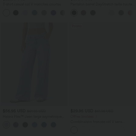
T-shirt casual col V manches courtes
Pantalon barrel DayStretch taille haute
avec poches
+9
Promo
$56.95 USD
$29.95 USD
$61.95 USD
$61.95 USD
Halara Flex™ Jean large asymétrique
Offres limitées ！
taille basse avec bouton, fermeture
Combinaison froncée col V sans
+5
éclair et poches multiples, délavé et
manches avec poches - Easy Peasy
extensible en maille