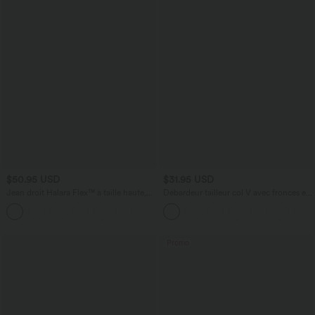
$50.95 USD
$31.95 USD
Jean droit Halara Flex™ à taille haute,
Débardeur tailleur col V avec fronces et
poches multiples, effet délavé et tissu
brassière intégrée
+3
extensible
Promo