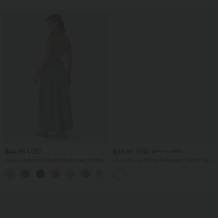
$44.95 USD
$56.95 USD
$61.95 USD
Robe longue fluide fendue avec poches
Jean Barrel 7/8 taille basse Halara Flex™
latérales, dos nu et effet torsadé
avec poches zippées
+8