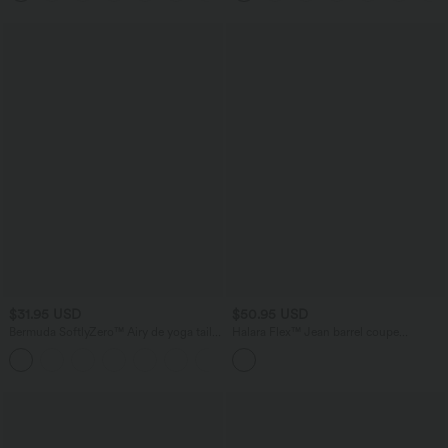
$31.95 USD
$50.95 USD
Bermuda SoftlyZero™ Airy de yoga taille
Halara Flex™ Jean barrel coupe
haute avec poches multiples et effet
tonneau taille mi-haute avec poches
+16
frais InstantCool