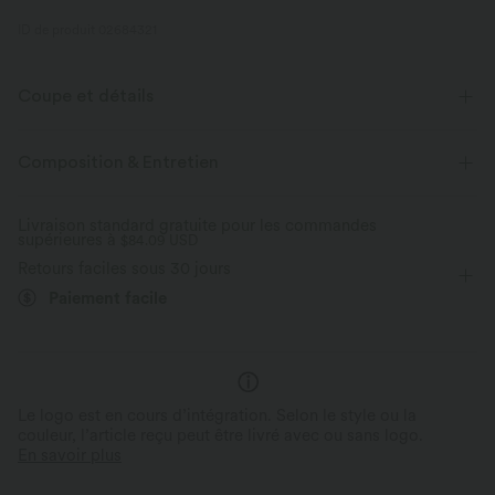
ID de produit 02684321
Coupe et détails
Pour : le travail, les trajets et les activités décontractées
Composition & Entretien
Taille plate
Poches latérales
Plissé irrégulier
Livraison standard gratuite pour les commandes
supérieures à
Braguette zippée
$84.09 USD
Longueur sol
Taille haute
Retours faciles sous 30 jours
Jambe droite
Paiement facile
Le logo est en cours d’intégration. Selon le style ou la
couleur, l’article reçu peut être livré avec ou sans logo.
En savoir plus