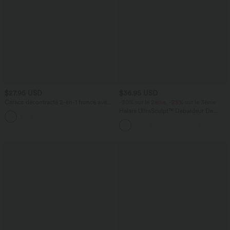
$27.95 USD
$36.95 USD
Caraco décontracté 2-en-1 froncé avec
-20% sur le 2ème, -25% sur le 3ème
brassière intégrée bretelles réglables
Halara UltraSculpt™ Débardeur De
Course à Col en U Dos Nu Ourlet
Incurvé Croisé