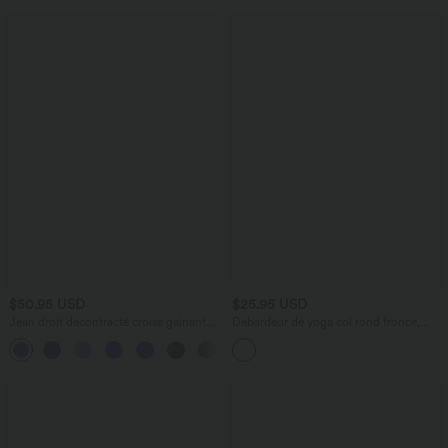
$50.95 USD
$25.95 USD
Jean droit décontracté croisé gainant
Débardeur de yoga col rond froncé,
taille haute avec poches Halara Flex™
tissu rafraîchissant - Protection UPF50+
+1