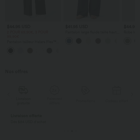
$44.95 USD
$41.95 USD
$44.95
2 POUR 69,90€, 3 POUR
Pantalon large fluide taille haute
Robe long
99,90€
avec cordon de serrage, poches
poches lat
latérales et aspect lin
torsadé
Pantalon tailleur Halara Flex™
DayStretch coupe droite taille
+23
haute avec poches
Nos offres
Livraison
Paiement
ert
Promotions
Cadeau offert
gratuite
différé
Livraison offerte
Dès $84 USD d'achat