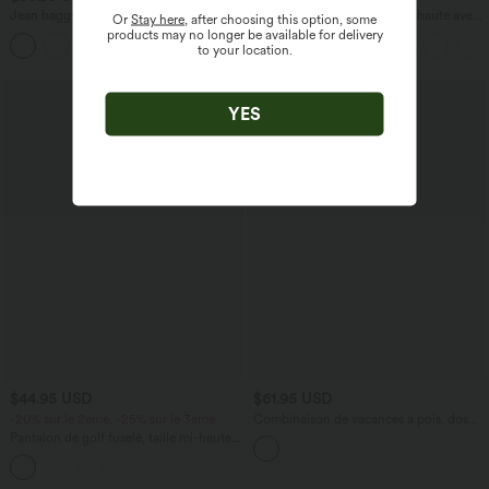
Jean baggy asymétrique Halara Flex™
Pantalon capri effet lin taille haute avec
Or
Stay here
, after choosing this option, some
taille haute effet délavé avec poches
poches zippées
products may no longer be available for delivery
to your location.
YES
$44.95 USD
$61.95 USD
-20% sur le 2ème, -25% sur le 3ème
Combinaison de vacances à pois, dos
nu halter, coussinets amovibles, poches
Pantalon de golf fuselé, taille mi-haute,
et accès facile Easy Peasy
cordon, ourlet courbé, séchage rapide,
+2
avec poches—UPF40+