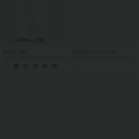
$56.95 USD
$25.95 USD
$27.95 USD
Pantalon tailleur ample, taille moyenne,
DayStretch Jupe mini casual 2-en-1
coupe barrel, à poches
bodycon plissée croisée taille haute
+3