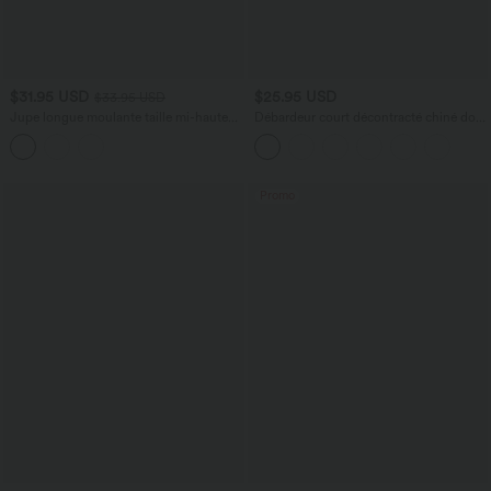
$31.95 USD
$25.95 USD
$33.95 USD
Jupe longue moulante taille mi-haute
Débardeur court décontracté chiné dos
avec nœud devant et fronces imprimé
nu ajusté torsadé avec boucle réglable
floral/à rayures
Promo