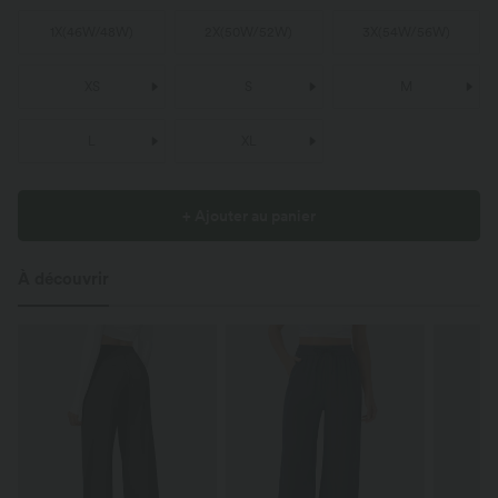
1X
(
46W/48W
)
2X
(
50W/52W
)
3X
(
54W/56W
)
XS
S
M
L
XL
+ Ajouter au panier
À découvrir