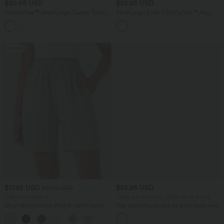
$50.95 USD
$25.95 USD
Halara Flex™ Jean Large Casual Taille
Short yoga 2-en-1 SoftlyZero™ Airy
Haute Poches Multiples Tricot
effet frais InstantCool taille très haute
+2
Extensible Délavé
12,5 cm avec poches, longueur allongée
Promo
$17.95 USD
$25.95 USD
$31.95 USD
Offres limitées ！
-20% sur le 2ème, -25% sur le 3ème
Short décontracté effet lin taille haute
Top décontracté dos nu à col licou avec
avec cordon de serrage et poches
lien dans le dos
latérales