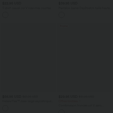
$22.95 USD
$39.95 USD
T-shirt casual col V manches courtes
Pantalon barrel DayStretch taille haute
avec poches
+9
Promo
$56.95 USD
$29.95 USD
$61.95 USD
$61.95 USD
Halara Flex™ Jean large asymétrique
Offres limitées ！
taille basse avec bouton, fermeture
Combinaison froncée col V sans
+5
éclair et poches multiples, délavé et
manches avec poches - Easy Peasy
extensible en maille