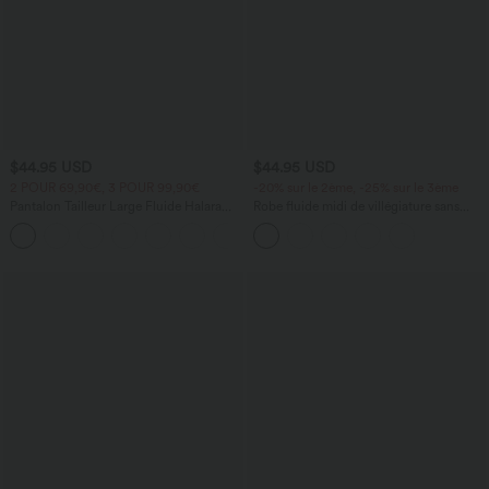
$44.95 USD
$44.95 USD
2 POUR 69,90€, 3 POUR 99,90€
-20% sur le 2ème, -25% sur le 3ème
Pantalon Tailleur Large Fluide Halara
Robe fluide midi de villégiature sans
Flex™ Gaufré Taille Haute Poches
manches, encolure carrée, dos nu croisé,
+21
Latérales
fronces et soutien-gorge intégré