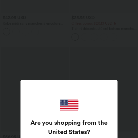
$42.95 USD
$25.95 USD
Robe midi sans manches à encolure
Offres bonus $20.13 USD
arrondie avec coussinets amovibles et
T-shirt décontracté col bateau manches
ourlet à volants
courtes coton
Are you shopping from the
United States
?
$56.95 USD
$42.95 USD
$61.95 USD