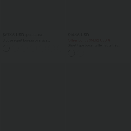
$27.95 USD
$16.95 USD
$31.95 USD
Blouse esprit bureau oversize
Offres bonus $14.52 USD
défroissage facile, col V et manches
Short type boxer taille haute très
+1
courtes
extensible et doux pour la détente