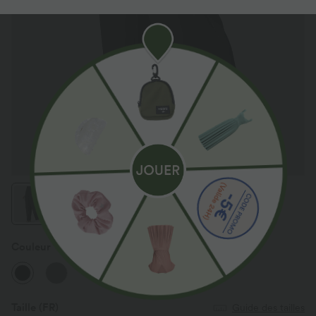
Couleur
Noir
Taille
(FR)
Guide des tailles