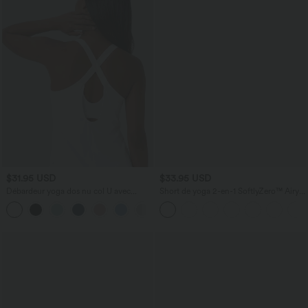
$31.95 USD
$33.95 USD
Débardeur yoga dos nu col U avec
Short de yoga 2-en-1 SoftlyZero™ Airy
bretelles croisées, ourlet arrondi et effet
taille très haute effet frais InstantCool
frais InstantCool, protection solaire
22,8 cm avec poches
UPF50+