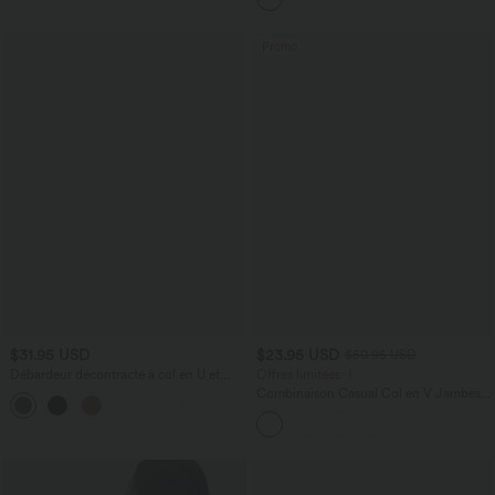
Promo
$31.95 USD
$23.95 USD
$50.95 USD
Débardeur décontracté à col en U et
Offres limitées ！
brassière intégrée
Combinaison Casual Col en V Jambes
Large Plissée Manches Courtes Poche
Latérale Gaufrée Fluide