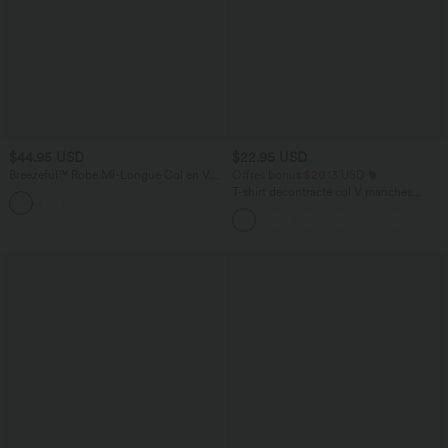
$44.95 USD
$22.95 USD
Breezeful™ Robe Mi-Longue Col en V
Offres bonus $20.13 USD
Manches Courtes Poche Latérale Nouée
T-shirt décontracté col V manches
+8
au Dos Séchage Rapide
courtes coupe courte