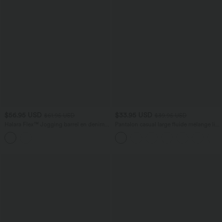
$56.95 USD
$33.95 USD
$61.95 USD
$39.95 USD
Halara Flex™ Jogging barrel en denim
Pantalon casual large fluide mélange lin
taille mi-haute avec poches
taille haute avec cordon de serrage et
poches