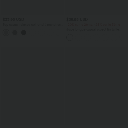
$33.95 USD
$39.95 USD
Top casual relaxed col rond à manches
-20% sur le 2ème, -25% sur le 3ème
chauve-souris
Jupe longue casual aspect lin taille
+1
haute avec cordon de serrage