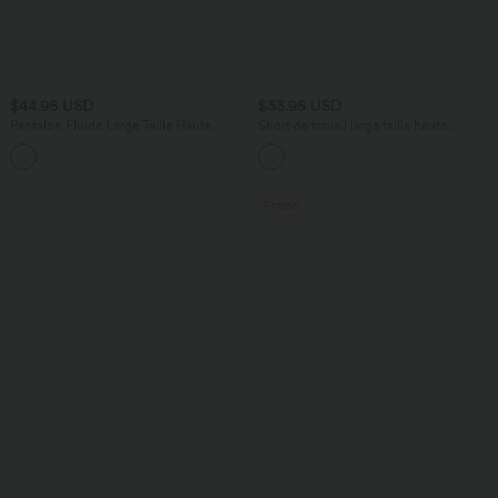
$44.95 USD
$33.95 USD
Pantalon Fluide Large Taille Haute
Short de travail large taille haute
Poches Latérales Palazzo Solide Casual
DayStretch avec poches
+5
Linen-Feel
Promo