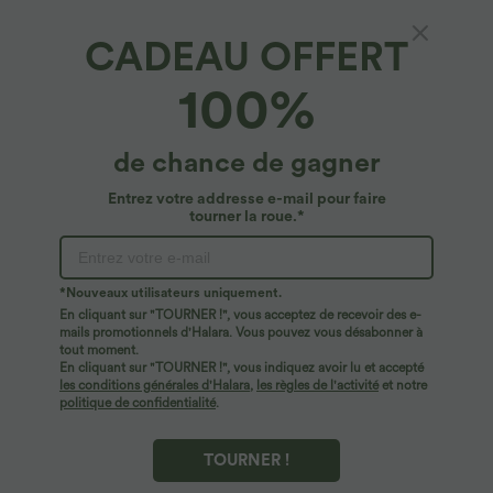
CADEAU OFFERT
Pantalon Tailleur Droite Taille Haute
100%
Boutonnés Fermeture Éclair Plissé Poches
Latérales Froncé Grande Taille
4.6
(
126
)
de chance de gagner
$50.95 USD
Entrez votre addresse e-mail pour faire
tourner la roue.*
*Nouveaux utilisateurs uniquement.
En cliquant sur "TOURNER !", vous acceptez de recevoir des e-
mails promotionnels d'Halara. Vous pouvez vous désabonner à
tout moment.
En cliquant sur "TOURNER !", vous indiquez avoir lu et accepté
les conditions générales d'Halara
,
les règles de l'activité
et notre
politique de confidentialité
.
TOURNER !