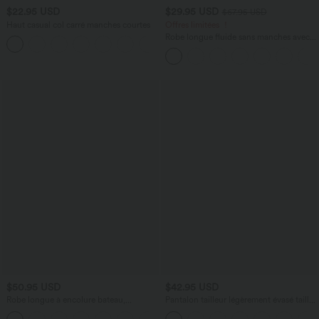
$22.95 USD
$29.95 USD
$67.95 USD
Haut casual col carré manches courtes
Offres limitées ！
Robe longue fluide sans manches avec
+10
brassière intégrée (Bonnets E-G) et
poches
$50.95 USD
$42.95 USD
Robe longue à encolure bateau,
Pantalon tailleur légèrement évasé taille
bretelles asymétriques, côtés froncés et
haute avec poches arrière Halara Flex™