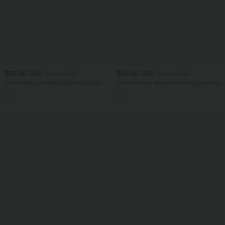
$33.95 USD
$50.95 USD
$36.95 USD
$56.95 USD
Short tailleur ample DayStretch taille
Combinaison décontractée large chinée
haute 17,5 cm avec poches
froncée bretelles ajustables avec poches
+4
- Easy Peasy