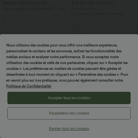
$36.95 USD
$35.95 USD
$39.95 USD
$67.95 USD
Jupe Longue Casual Breezeful™ Taille
Offres limitées ！
Haute à Volants 2en1 Fluide Sèchement
Combinaison tailleur col V sans
+8
Rapide Quotidien Maxi
manches à rayures et fronces avec
poches - Easy Peasy
Promo
Nous utilisons des cookies pour vous offrir une meilleure expérience,
personnaliser le contenu et les annonces, activer les fonctionnalités des
médias sociaux et analyser notre performance. Si vous acceptez notre
utilisation des cookies et celle de nos partenaires, cliquez sur « Accepter les
cookies ». Les préférences en matière de cookies peuvent être gérées et
désactivées à tout moment en cliquant sur « Paramètres des cookies ». Pour
en savoir plus sur nos pratiques, vous pouvez également consulter notre
Politique de Confidentialité
Accepter tous les cookies
Paramètres des cookies
$20.95 USD
$29.95 USD
$61.95 USD
Débardeur décontracté col carré
Offres limitées ！
Rejeter tous les cookies
Combinaison tailleur col bateau sans
manches à rayures et nœuds sur les