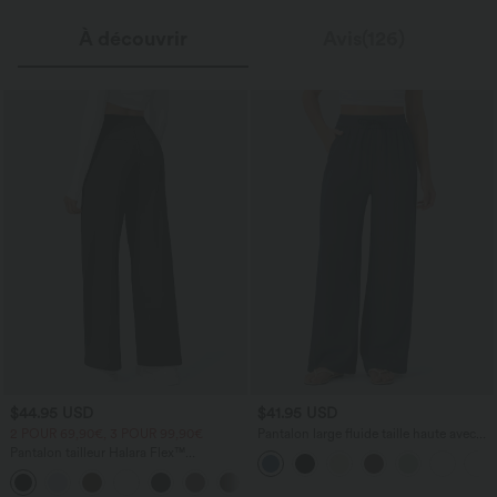
À découvrir
Avis(126)
$44.95 USD
$41.95 USD
2 POUR 69,90€, 3 POUR 99,90€
Pantalon large fluide taille haute avec
cordon de serrage, poches latérales et
Pantalon tailleur Halara Flex™
aspect lin
DayStretch coupe droite taille haute
+23
avec poches