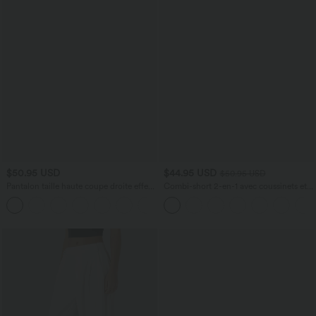
$50.95 USD
$44.95 USD
$50.95 USD
Pantalon taille haute coupe droite effet
Combi-short 2-en-1 avec coussinets et
lin avec poches
poches - Édition Easy Peasy
+5