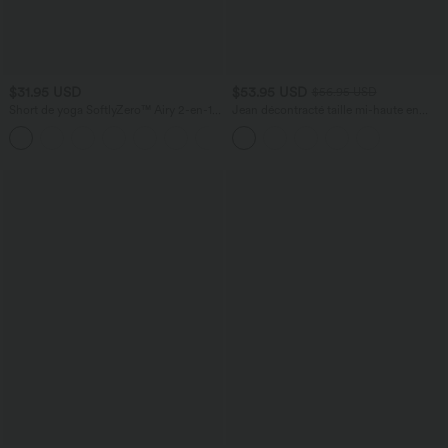
$31.95 USD
$53.95 USD
$56.95 USD
Short de yoga SoftlyZero™ Airy 2-en-1
Jean décontracté taille mi-haute en
taille très haute avec poches et effet frais
lyocell drapé avec cordon de serrage et
+23
InstantCool 17,5 cm
poches