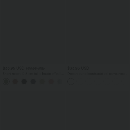
$33.95 USD
$33.95 USD
$36.95 USD
Short resort 12,5 cm taille haute effet lin
Débardeur décontracté col carré avec
avec ourlet roulotté et poches
soutien-gorge intégré bonnets B-E