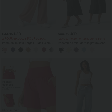
$44.95 USD
$44.95 USD
2 POUR 69,90€, 3 POUR 99,90€
-20% sur le 2ème, -25% sur le 3ème
Pantalon Tailleur Large Fluide Halara
Robe fluide midi de villégiature sans
Flex™ Gaufré Taille Haute Poches
manches, encolure carrée, dos nu croisé,
+21
Latérales
fronces et soutien-gorge intégré