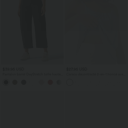
$39.95 USD
$27.95 USD
Pantalon barrel DayStretch taille haute
Caraco décontracté 2-en-1 froncé avec
avec poches
brassière intégrée bretelles réglables
+5