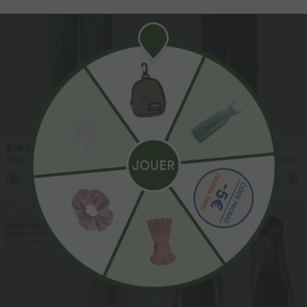
$56.95 USD
$33.95 USD
$61.95 USD
$39.95 USD
Halara Flex™ Jogging barrel en denim
Pantalon casual large fluide mélange lin
taille mi-haute avec poches
taille haute avec cordon de serrage et
poches
Promo
Promo