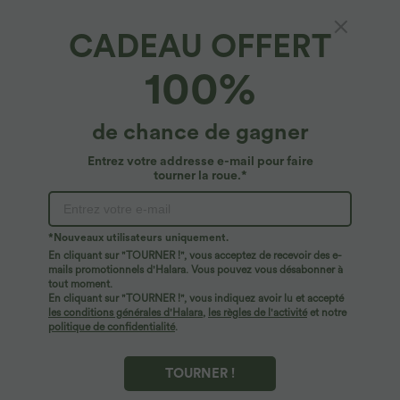
CADEAU OFFERT
100%
de chance de gagner
Entrez votre addresse e-mail pour faire
tourner la roue.*
*Nouveaux utilisateurs uniquement.
En cliquant sur "TOURNER !", vous acceptez de recevoir des e-
$44.95 USD
$56.95 USD
$61.95 USD
mails promotionnels d'Halara. Vous pouvez vous désabonner à
Robe longue fluide fendue avec poches
Jean Barrel 7/8 taille basse Halara Flex™
tout moment.
latérales, dos nu et effet torsadé
avec poches zippées
En cliquant sur "TOURNER !", vous indiquez avoir lu et accepté
+8
les conditions générales d'Halara
,
les règles de l'activité
et notre
politique de confidentialité
.
TOURNER !