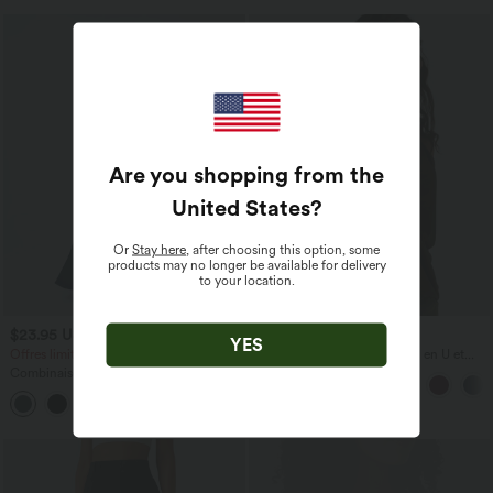
Are you shopping from the
United States
?
Or
Stay here
, after choosing this option, some
products may no longer be available for delivery
to your location.
$23.95 USD
$31.95 USD
$50.95 USD
YES
Offres limitées ！
Débardeur décontracté à col en U et
brassière intégrée
Combinaison Casual Col en V Jambes
Large Plissée Manches Courtes Poche
+5
Latérale Gaufrée Fluide