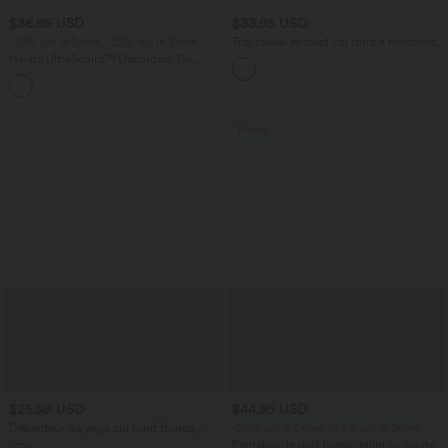
$36.95 USD
$33.95 USD
-20% sur le 2ème, -25% sur le 3ème
Top casual relaxed col rond à manches
chauve-souris
Halara UltraSculpt™ Débardeur De
Course à Col en U Dos Nu Ourlet
+11
Incurvé Croisé
Promo
$25.95 USD
$44.95 USD
Débardeur de yoga col rond froncé,
-20% sur le 2ème, -25% sur le 3ème
tissu rafraîchissant - Protection UPF50+
Pantalon de golf fuselé, taille mi-haute,