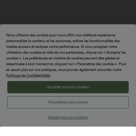
+16
cordon, ourlet courbé, séchage rapide,
avec poches—UPF40+
Promo
Nous utilisons des cookies pour vous offrir une meilleure expérience,
personnaliser le contenu et les annonces, activer les fonctionnalités des
médias sociaux et analyser notre performance. Si vous acceptez notre
utilisation des cookies et celle de nos partenaires, cliquez sur « Accepter les
cookies ». Les préférences en matière de cookies peuvent être gérées et
désactivées à tout moment en cliquant sur « Paramètres des cookies ». Pour
en savoir plus sur nos pratiques, vous pouvez également consulter notre
Politique de Confidentialité
Accepter tous les cookies
Paramètres des cookies
$16.95 USD
$50.95 USD
Offres bonus $14.52 USD
Jean droit décontracté croisé gainant
taille haute avec poches Halara Flex™
Short type boxer taille haute très
Rejeter tous les cookies
extensible et doux pour la détente