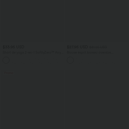
$33.95 USD
$27.95 USD
$31.95 USD
Short de yoga 2-en-1 SoftlyZero™ Airy
Blouse esprit bureau oversize
taille très haute effet frais InstantCool
défroissage facile, col V et manches
+10
22,8 cm avec poches
courtes
Promo