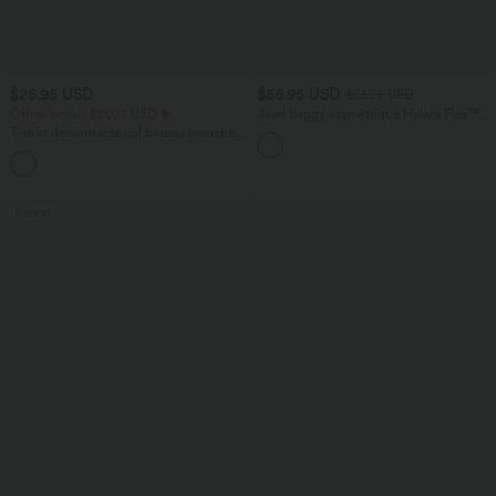
$25.95 USD
$56.95 USD
$61.95 USD
Offres bonus $20.13 USD
Jean baggy asymétrique Halara Flex™
taille haute effet délavé avec poches
T-shirt décontracté col bateau manches
courtes coton
Promo