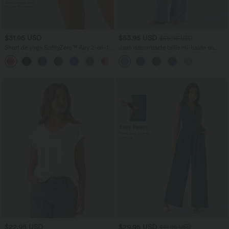
$31.95 USD
$53.95 USD
$56.95 USD
Short de yoga SoftlyZero™ Airy 2-en-1
Jean décontracté taille mi-haute en
taille très haute avec poches et effet frais
lyocell drapé avec cordon de serrage et
+23
InstantCool 17,5 cm
poches
$22.95 USD
$29.95 USD
$61.95 USD