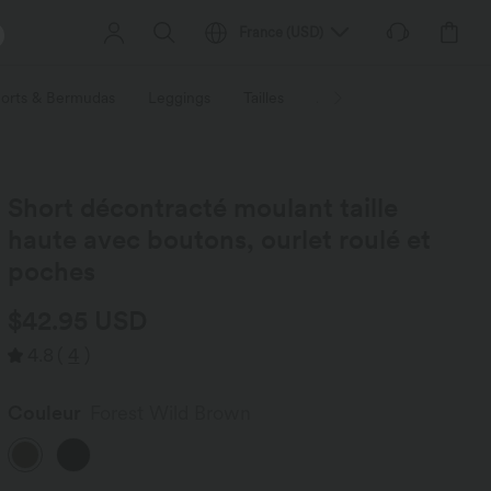
France
(
USD
)
orts & Bermudas
Leggings
Tailles
Activités / Utilités
Ti
Short décontracté moulant taille
haute avec boutons, ourlet roulé et
poches
$42.95 USD
4.8
(
4
)
Couleur
Forest Wild Brown