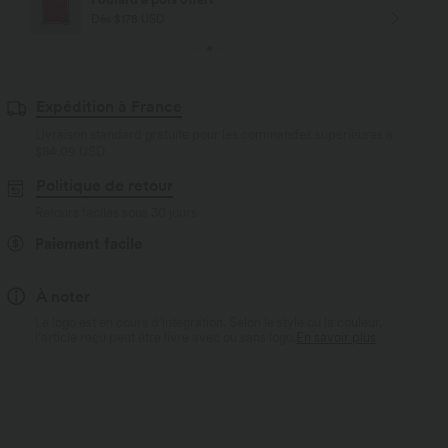
Dès $178 USD
Expédition à France
Livraison standard gratuite pour les commandes supérieures à
$84.09 USD
Politique de retour
Retours faciles sous 30 jours
Paiement facile
À noter
Le logo est en cours d’intégration. Selon le style ou la couleur,
l’article reçu peut être livré avec ou sans logo.
En savoir plus