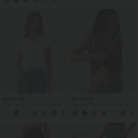
$22.95 USD
$31.95 USD
T-shirt casual col V manches courtes
Débardeur décontracté à col en U et
brassière intégrée
+9