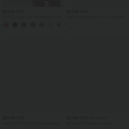
$33.95 USD
$27.95 USD
Short de yoga 2-en-1 SoftlyZero™ Airy
Caraco décontracté 2-en-1 froncé avec
taille très haute effet frais InstantCool
brassière intégrée bretelles réglables
+10
22,8 cm avec poches
$50.95 USD
$27.95 USD
$31.95 USD
Jean droit décontracté croisé gainant
Blouse esprit bureau oversize
taille haute avec poches Halara Flex™
défroissage facile, col V et manches