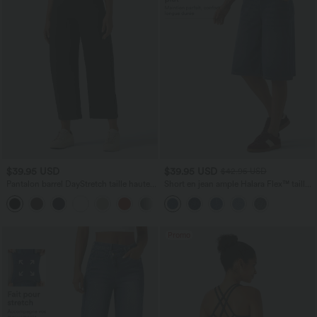
$39.95 USD
$39.95 USD
$42.95 USD
Pantalon barrel DayStretch taille haute
Short en jean ample Halara Flex™ taille
avec poches
haute croisé gainant décontracté avec
+5
poches
Promo