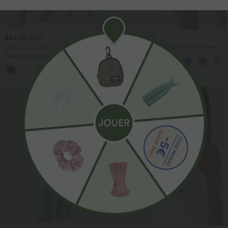
$44.95 USD
$31.95 USD
-20% sur le 2ème, -25% sur le 3ème
Short de yoga SoftlyZero™ Airy 2-en-1
taille très haute avec poches et effet frais
Robe fluide midi de villégiature sans
InstantCool 17,5 cm
manches, encolure carrée, dos nu croisé,
fronces et soutien-gorge intégré