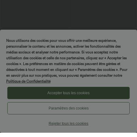
Nous utilisons des cookies pour vous offrir une meilleure expérience,
personnaliser le contenu et les annonces, activer les fonctionnalités des
médias sociaux et analyser notre performance. Si vous acceptez notre
utilisation des cookies et celle de nos partenaires, cliquez sur « Accepter les
$61.95 USD
$50.95 USD
cookies ». Les préférences en matière de cookies peuvent être gérées et
Combinaison de vacances à pois, dos
Halara Flex™ Jean Large Casual Taille
désactivées à tout moment en cliquant sur « Paramètres des cookies ». Pour
nu halter, coussinets amovibles, poches
Haute Poches Multiples Tricot
en savoir plus sur nos pratiques, vous pouvez également consulter notre
et accès facile Easy Peasy
Extensible Délavé
Politique de Confidentialité
Accepter tous les cookies
Paramètres des cookies
Rejeter tous les cookies