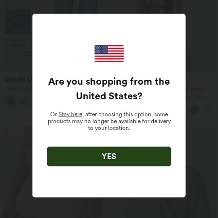
Are you shopping from the
$56.95 USD
$36.95 USD
$61.95 USD
Jean baggy asymétrique Halara Flex™
-20% sur le 2ème, -25% sur le 3ème
United States
?
taille haute effet délavé avec poches
Halara UltraSculpt™ Débardeur De
Course à Col en U Dos Nu Ourlet
Incurvé Croisé
Or
Stay here
, after choosing this option, some
products may no longer be available for delivery
to your location.
Promo
YES