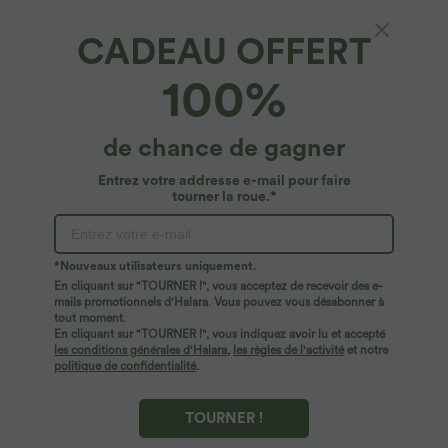
CADEAU OFFERT
100%
$44.95 USD
$23.95 USD
$50.95 USD
de chance de gagner
2 POUR 69,90€, 3 POUR 99,90€
Offres limitées ！
Pantalon Tailleur Large Fluide Halara
Combinaison Casual Col en V Jambes
Entrez votre addresse e-mail pour faire
Flex™ Gaufré Taille Haute Poches
Large Plissée Manches Courtes Poche
tourner la roue.*
+21
Latérales
Latérale Gaufrée Fluide
Promo
*Nouveaux utilisateurs uniquement.
En cliquant sur "TOURNER !", vous acceptez de recevoir des e-
mails promotionnels d'Halara. Vous pouvez vous désabonner à
tout moment.
En cliquant sur "TOURNER !", vous indiquez avoir lu et accepté
les conditions générales d'Halara
,
les règles de l'activité
et notre
politique de confidentialité
.
TOURNER !