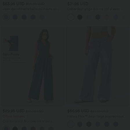
$53.95 USD
$31.95 USD
$56.95 USD
Jean décontracté taille mi-haute en
Débardeur yoga dos nu col U avec
lyocell drapé avec cordon de serrage et
bretelles croisées, ourlet arrondi et effet
poches
frais InstantCool, protection solaire
UPF50+
$29.95 USD
$56.95 USD
$61.95 USD
$61.95 USD
Offres limitées ！
Halara Flex™ Jean large asymétrique
taille basse avec bouton, fermeture
Combinaison froncée col V sans
éclair et poches multiples, délavé et
manches avec poches - Easy Peasy
extensible en maille
+7