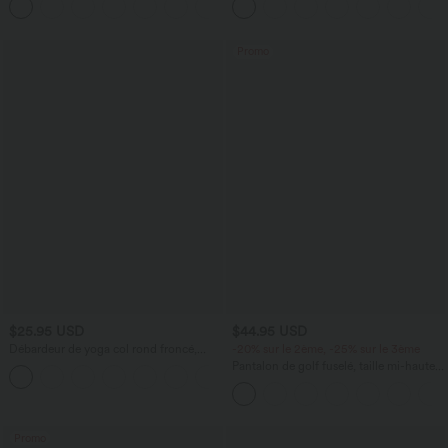
+1
courtes
Promo
$25.95 USD
$44.95 USD
Débardeur de yoga col rond froncé,
-20% sur le 2ème, -25% sur le 3ème
tissu rafraîchissant - Protection UPF50+
Pantalon de golf fuselé, taille mi-haute,
+16
cordon, ourlet courbé, séchage rapide,
avec poches—UPF40+
Promo