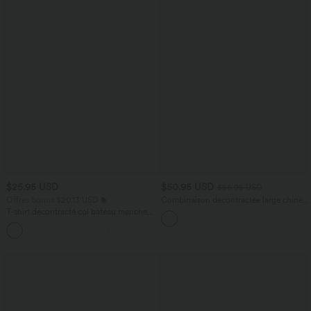
$25.95 USD
$50.95 USD
$56.95 USD
Offres bonus $20.13 USD
Combinaison décontractée large chinée
froncée bretelles ajustables avec poches
T-shirt décontracté col bateau manches
- Easy Peasy
courtes coton