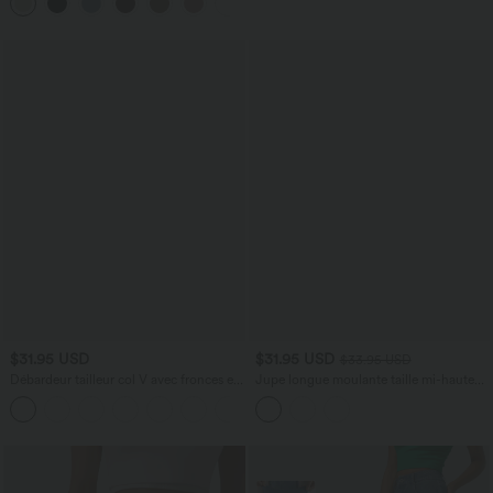
$31.95 USD
$31.95 USD
$33.95 USD
Débardeur tailleur col V avec fronces et
Jupe longue moulante taille mi-haute
brassière intégrée
avec nœud devant et fronces imprimé
floral/à rayures