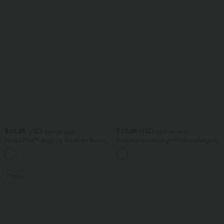
$56.95 USD
$33.95 USD
$61.95 USD
$39.95 USD
Halara Flex™ Jogging barrel en denim
Pantalon casual large fluide mélange lin
taille mi-haute avec poches
taille haute avec cordon de serrage et
poches
Promo