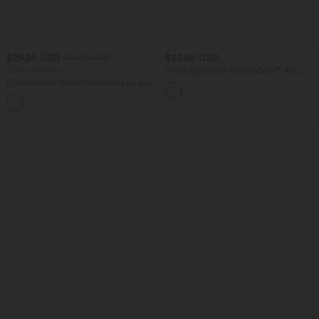
$29.95 USD
$25.95 USD
$56.95 USD
Offres limitées ！
Short yoga 2-en-1 SoftlyZero™ Airy
effet frais InstantCool taille très haute
Combinaison décontractée dos nu avec
12,5 cm avec poches, longueur allongée
poches latérales
+10