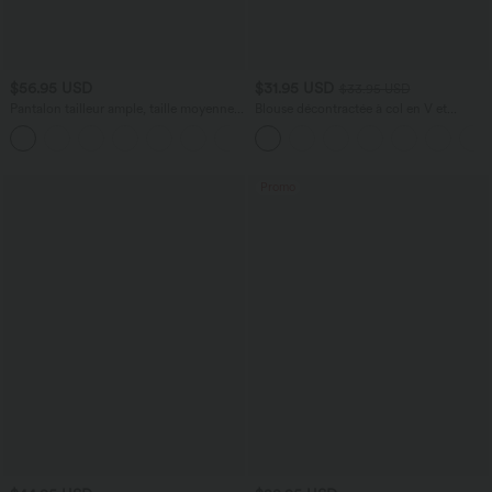
$56.95 USD
$31.95 USD
$33.95 USD
Pantalon tailleur ample, taille moyenne,
Blouse décontractée à col en V et
coupe barrel, à poches
manches courtes bouffantes
+3
Promo