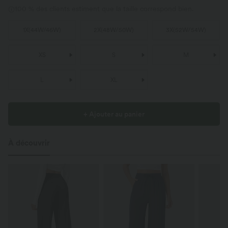
100 % des clients estiment que la taille correspond bien.
1X
(
44W/46W
)
2X
(
48W/50W
)
3X
(
52W/54W
)
XS
S
M
L
XL
+ Ajouter au panier
À découvrir