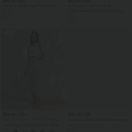
$44.95 USD
$22.95 USD
Pantalon Fluide Large Taille Haute
Offres bonus $20.13 USD
Poches Latérales Palazzo Solide Casual
T-shirt décontracté col V manches
+5
Linen-Feel
courtes coupe courte
Promo
$39.95 USD
$50.95 USD
-20% sur le 2ème, -25% sur le 3ème
Pantalon taille haute coupe droite effet
lin avec poches
Jupe longue casual aspect lin taille
haute avec cordon de serrage