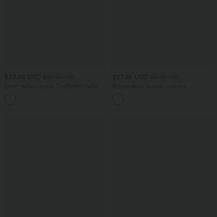
$33.95 USD
$27.95 USD
$36.95 USD
$31.95 USD
Short tailleur ample DayStretch taille
Blouse esprit bureau oversize
haute 17,5 cm avec poches
défroissage facile, col V et manches
+4
courtes