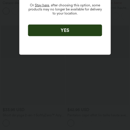
Caraco décontracté 2-en-1 froncé avec
-20% sur le 2ème, -25% sur le 3ème
Or
Stay here
, after choosing this option, some
brassière intégrée bretelles réglables
Pantalon de golf fuselé, taille mi-haute,
products may no longer be available for delivery
cordon, ourlet courbé, séchage rapide,
to your location.
avec poches—UPF40+
YES
$33.95 USD
$42.95 USD
Short de yoga 2-en-1 SoftlyZero™ Airy
Pantalon capri effet lin taille haute avec
taille très haute effet frais InstantCool
poches zippées
+10
22,8 cm avec poches