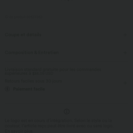
ID de produit 02837365
Coupe et détails
Pour : le yoga, le pilates et les activités décontractées
Composition & Entretien
Taille plate
Poche arrière à la ceinture
Enfilable
Livraison standard gratuite pour les commandes
supérieures à
6,3 cm
$84.09 USD
Taille haute
Ajusté
Élasticité moyenne
Retours faciles sous 30 jours
Élasticité quatre directions
Paiement facile
Le logo est en cours d’intégration. Selon le style ou la
couleur, l’article reçu peut être livré avec ou sans logo.
En savoir plus