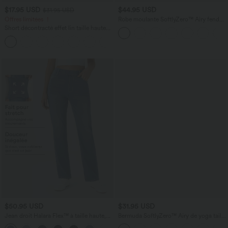
$17.95 USD
$44.95 USD
$31.95 USD
Offres limitées ！
Robe moulante SoftlyZero™ Airy fendue
à effet frais InstantCool, brassière
Short décontracté effet lin taille haute
intégrée, dos nu croisé à lacets,
avec cordon de serrage et poches
légèrement plissée pour invitée de
latérales
mariage et demoiselle d'honneur
$50.95 USD
$31.95 USD
Jean droit Halara Flex™ à taille haute,
Bermuda SoftlyZero™ Airy de yoga taille
poches multiples, effet délavé et tissu
haute avec poches multiples et effet