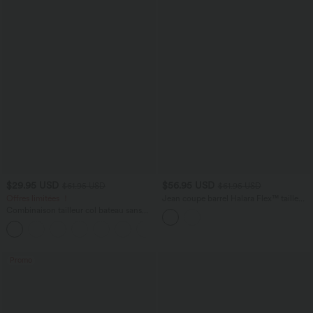
$29.95 USD
$56.95 USD
$61.95 USD
$61.95 USD
Offres limitées ！
Jean coupe barrel Halara Flex™ taille
haute avec poches
Combinaison tailleur col bateau sans
manches à rayures et nœuds sur les
+8
côtés effet frais InstantCool avec
poches, accès facile Easy Peasy
Promo