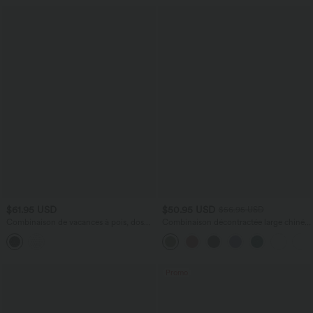
$61.95 USD
$50.95 USD
$56.95 USD
Combinaison de vacances à pois, dos
Combinaison décontractée large chinée
nu halter, coussinets amovibles, poches
froncée bretelles ajustables avec poches
et accès facile Easy Peasy
- Easy Peasy
Promo