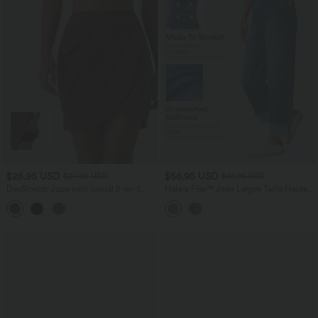
$25.95 USD
$56.95 USD
$27.95 USD
$61.95 USD
DayStretch Jupe mini casual 2-en-1
Halara Flex™ Jean Larges Taille Haute
bodycon plissée croisée taille haute
Ourlet Roulotté Multiples Poches