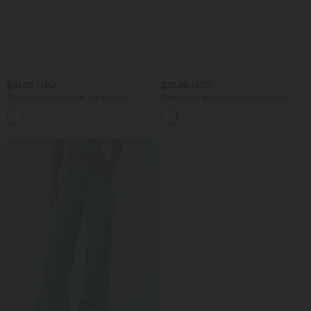
$61.95 USD
$31.95 USD
Combinaison froncée col V sans
Débardeur yoga dos nu col U avec
manches avec poches - Easy Peasy
bretelles croisées, ourlet arrondi et effet
+7
frais InstantCool, protection solaire
UPF50+