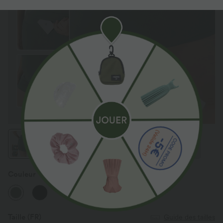
Couleur
Duck Green
Taille
(FR)
Guide des tailles