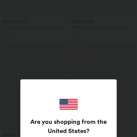
$50.95 USD
$25.95 USD
Jean droit décontracté croisé gainant
Débardeur de yoga col rond froncé,
taille haute avec poches Halara Flex™
tissu rafraîchissant - Protection UPF50+
+1
Promo
Are you shopping from the
United States
?
$27.95 USD
$44.95 USD