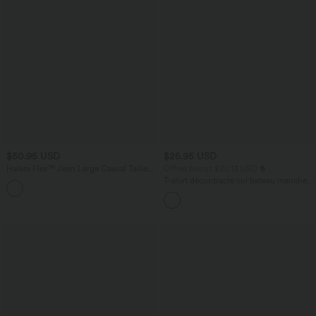
$50.95 USD
$25.95 USD
Halara Flex™ Jean Large Casual Taille
Offres bonus $20.13 USD
Haute Poches Multiples Tricot
T-shirt décontracté col bateau manches
+2
Extensible Délavé
courtes coton