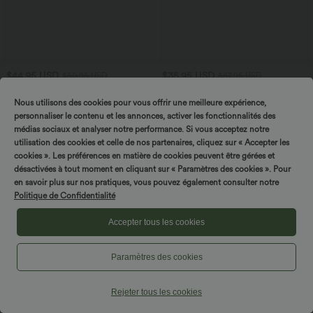
$44.95 USD
$35.95 USD
$50.95 USD
$67.95 USD
Combi-short 2-en-1 avec coussinets et
Offres limitées ！
poches - Édition Easy Peasy
Combinaison tailleur col V sans
Nous utilisons des cookies pour vous offrir une meilleure expérience,
+2
manches à rayures et fronces avec
personnaliser le contenu et les annonces, activer les fonctionnalités des
poches - Easy Peasy
médias sociaux et analyser notre performance. Si vous acceptez notre
utilisation des cookies et celle de nos partenaires, cliquez sur « Accepter les
cookies ». Les préférences en matière de cookies peuvent être gérées et
désactivées à tout moment en cliquant sur « Paramètres des cookies ». Pour
en savoir plus sur nos pratiques, vous pouvez également consulter notre
Politique de Confidentialité
Accepter tous les cookies
Paramètres des cookies
Rejeter tous les cookies