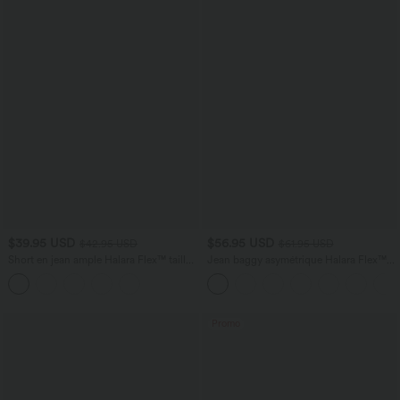
$39.95 USD
$56.95 USD
$42.95 USD
$61.95 USD
Short en jean ample Halara Flex™ taille
Jean baggy asymétrique Halara Flex™
haute croisé gainant décontracté avec
taille haute effet délavé avec poches
poches
Promo