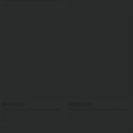
Robe fluide midi de villégiature sans
InstantCool 17,5 cm
manches, encolure carrée, dos nu croisé,
fronces et soutien-gorge intégré
$22.95 USD
$39.95 USD
T-shirt casual col V manches courtes
Pantalon barrel DayStretch taille haute
avec poches
+9