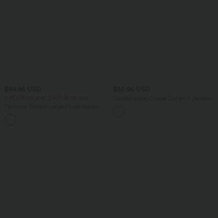
$44.95 USD
$50.95 USD
2 POUR 69,90€, 3 POUR 99,90€
Combinaison Casual Col en V Jambes
Large Plissée Manches Courtes Poche
Pantalon Tailleur Large Fluide Halara
Latérale Gaufrée Fluide
Flex™ Gaufré Taille Haute Poches
+21
Latérales