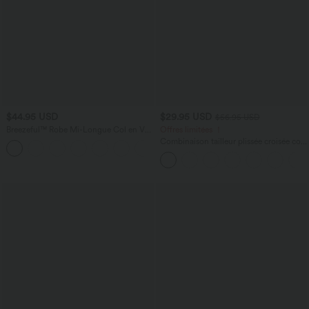
$44.95 USD
$29.95 USD
$56.95 USD
Breezeful™ Robe Mi-Longue Col en V
Offres limitées ！
Manches Courtes Poche Latérale Nouée
Combinaison tailleur plissée croisée col
+8
au Dos Séchage Rapide
V à manches courtes avec lien noué et
poches — Easy Peasy