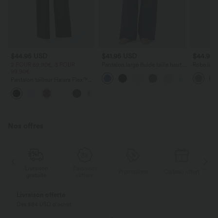
$44.95 USD
$41.95 USD
$44.95
2 POUR 69,90€, 3 POUR
Pantalon large fluide taille haute
Robe long
99,90€
avec cordon de serrage, poches
poches lat
latérales et aspect lin
torsadé
Pantalon tailleur Halara Flex™
DayStretch coupe droite taille
+23
haute avec poches
Nos offres
Livraison
Paiement
ert
Promotions
Cadeau offert
gratuite
différé
Livraison offerte
Dès $84 USD d'achat