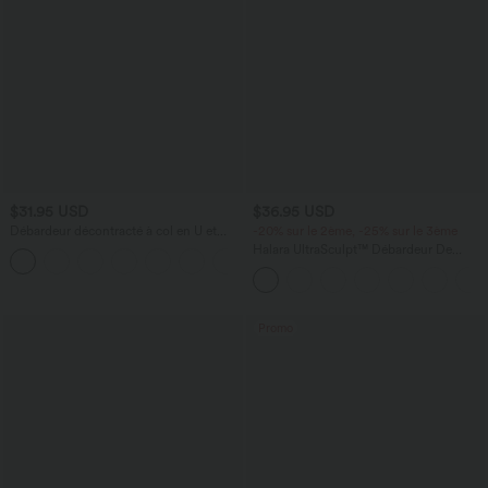
$31.95 USD
$36.95 USD
Débardeur décontracté à col en U et
-20% sur le 2ème, -25% sur le 3ème
brassière intégrée
Halara UltraSculpt™ Débardeur De
Course à Col en U Dos Nu Ourlet
Incurvé Croisé
Promo