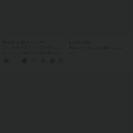
$48.95 USD
$33.95 USD
$56.95 USD
2 POUR 69,90€, 3 POUR 99,90€
Short de travail large taille haute
DayStretch avec poches
Pantalon tailleur fuselé asymétrique
taille moyenne Halara Flex™ DayStretch
+2
avec poches