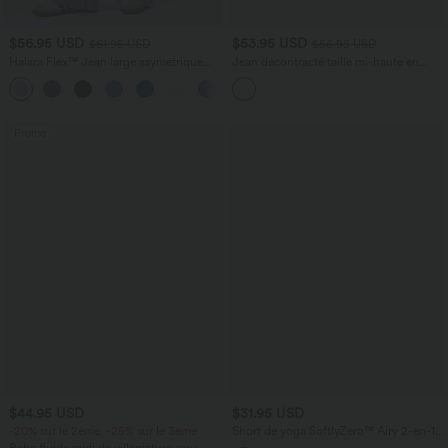
$56.95 USD
$53.95 USD
$61.95 USD
$56.95 USD
Halara Flex™ Jean large asymétrique
Jean décontracté taille mi-haute en
taille basse avec bouton, fermeture
lyocell drapé avec cordon de serrage et
+5
éclair et poches multiples, délavé et
poches
extensible en maille
Promo
$44.95 USD
$31.95 USD
-20% sur le 2ème, -25% sur le 3ème
Short de yoga SoftlyZero™ Airy 2-en-1
taille très haute avec poches et effet frais