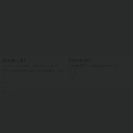
$25.95 USD
$50.95 USD
-20% sur le 2ème, -25% sur le 3ème
Halara Flex™ Jean barrel coupe
tonneau taille mi-haute avec poches
Top décontracté dos nu à col licou avec
lien dans le dos
+1
Promo