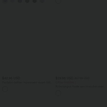
+3
extensible
frais InstantCool
$42.95 USD
$29.95 USD
$67.95 USD
Pantalon tailleur légèrement évasé taille
Offres limitées ！
haute avec poches arrière Halara Flex™
Robe longue fluide sans manches avec
+13
brassière intégrée (Bonnets E-G) et
poches