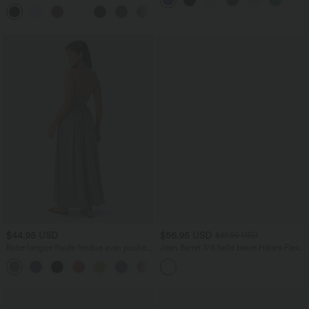
aspect lin
DayStretch coupe droite taille haute
+23
avec poches
$44.95 USD
$56.95 USD
$61.95 USD
Robe longue fluide fendue avec poches
Jean Barrel 7/8 taille basse Halara Flex™
latérales, dos nu et effet torsadé
avec poches zippées
+8