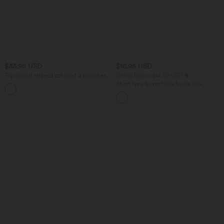
$33.95 USD
$16.95 USD
Top casual relaxed col rond à manches
Offres bonus $14.52 USD
chauve-souris
Short type boxer taille haute très
+1
extensible et doux pour la détente