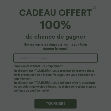
CADEAU OFFERT
Pantalon tailleur légèrement évasé taille
100%
haute avec poches arrière Halara Flex™
4.8
(
23305
)
de chance de gagner
$42.95 USD
Entrez votre addresse e-mail pour faire
tourner la roue.*
*Nouveaux utilisateurs uniquement.
En cliquant sur "TOURNER !", vous acceptez de recevoir des e-
mails promotionnels d'Halara. Vous pouvez vous désabonner à
tout moment.
En cliquant sur "TOURNER !", vous indiquez avoir lu et accepté
les conditions générales d'Halara
,
les règles de l'activité
et notre
politique de confidentialité
.
TOURNER !