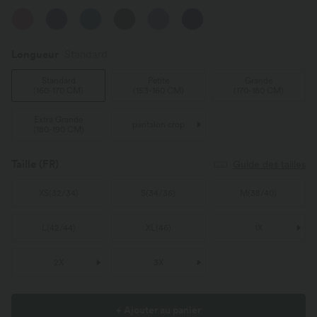
Longueur
Standard
Standard
Petite
Grande
(
160-170 CM
)
(
153-160 CM
)
(
170-180 CM
)
Extra Grande
pantalon crop
(
180-190 CM
)
Taille
(FR)
Guide des tailles
XS
(
32/34
)
S
(
34/36
)
M
(
38/40
)
L
(
42/44
)
XL
(
46
)
1X
2X
3X
+ Ajouter au panier