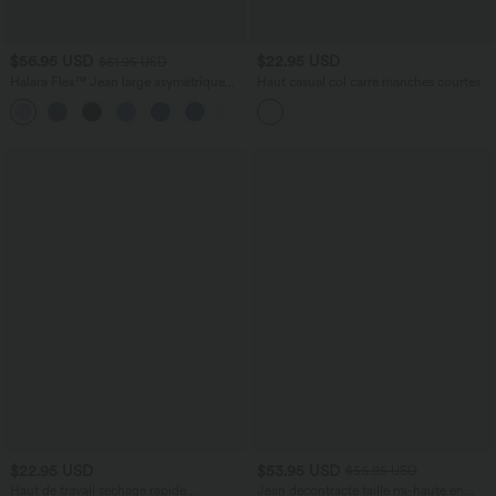
$56.95 USD
$22.95 USD
$61.95 USD
Halara Flex™ Jean large asymétrique
Haut casual col carré manches courtes
taille basse avec bouton, fermeture
+5
éclair et poches multiples, délavé et
extensible en maille
$22.95 USD
$53.95 USD
$56.95 USD
Haut de travail séchage rapide
Jean décontracté taille mi-haute en