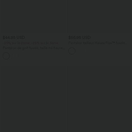
$44.95 USD
$56.95 USD
-20% sur le 2ème, -25% sur le 3ème
Pantalon tailleur Halara Flex™ fuselé
uni, taille haute, avec poches
Pantalon de golf fuselé, taille mi-haute,
cordon, ourlet courbé, séchage rapide,
+2
avec poches—UPF40+