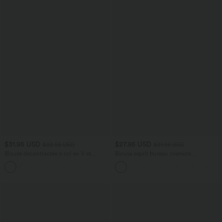
$31.95 USD
$27.95 USD
$33.95 USD
$31.95 USD
Blouse décontractée à col en V et
Blouse esprit bureau oversize
manches courtes bouffantes
défroissage facile, col V et manches
courtes