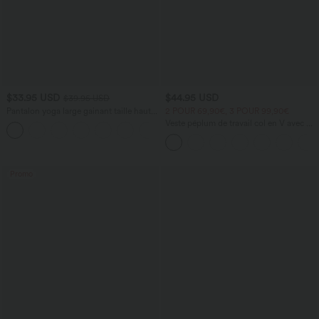
$33.95 USD
$44.95 USD
$39.95 USD
Pantalon yoga large gainant taille haute
2 POUR 69,90€, 3 POUR 99,90€
DayStretch avec poches
Veste péplum de travail col en V avec un
+6
bouton
Promo