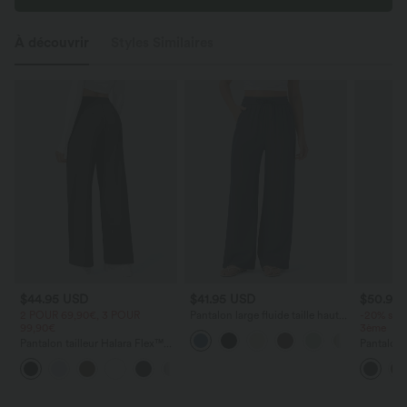
À découvrir
Styles Similaires
$44.95 USD
$41.95 USD
$50.95
2 POUR 69,90€, 3 POUR
Pantalon large fluide taille haute
-20% sur 
99,90€
avec cordon de serrage, poches
3ème
latérales et aspect lin
Pantalon tailleur Halara Flex™
Pantalon t
DayStretch coupe droite taille
haute Hal
+23
haute avec poches
avec zip l