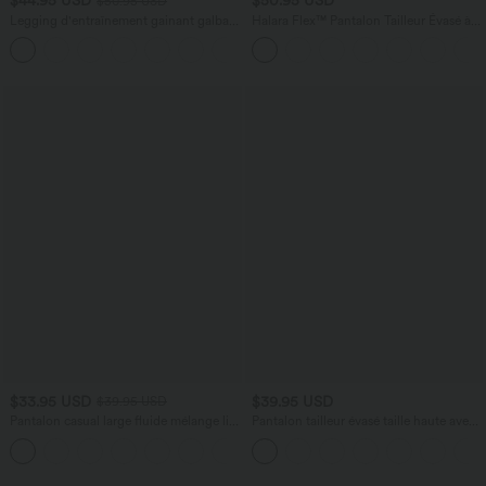
$44.95 USD
$50.95 USD
$50.95 USD
Legging d'entraînement gainant galbant
Halara Flex™ Pantalon Tailleur Évasé à
taille haute avec effet scrunch et poches
Taille Haute Sculptant la Silhouette avec
+13
Halara UltraSculpt™
Poches Latérales Micro Waffle
$33.95 USD
$39.95 USD
$39.95 USD
Pantalon casual large fluide mélange lin
Pantalon tailleur évasé taille haute avec
taille haute avec cordon de serrage et
poches Halara Flex™
+5
poches