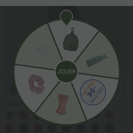
Couleur
Putty Gray
New