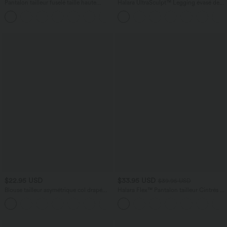
Pantalon tailleur fuselé taille haute
Halara UltraSculpt™ Legging évasé de
Halara Flex™ avec poches
yoga taille haute en V avec dentelle
contrastée et poches
$22.95 USD
$33.95 USD
$39.95 USD
Blouse tailleur asymétrique col drapé
Halara Flex™ Pantalon tailleur Cintrés à
manches courtes avec fronces et ourlet
Taille Haute avec Boutons Décoratifs
fendu
Poches Latérales et Imprimé Pied-de-
Poule