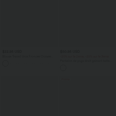
$22.95 USD
$50.95 USD
Blouse Travail Unie Froncée Croisée
-20% sur le 2ème, -25% sur le 3ème
Manches Courtes Col en V
Pantalon de yoga droit gainant taille
haute avec poches Halara UltraSculpt™
Promo