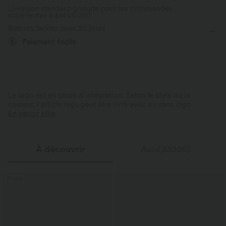
Livraison standard gratuite pour les commandes
supérieures à
Élasticité quatre directions
$84.09 USD
Coupe ajustée
Retours faciles sous 30 jours
Paiement facile
Confort stretch 4 directions
Stretch horizontal x2 ; stretch vertical x1,6
Easy Care
Pour des mouvements faciles et un confort
durable
Résiste aux plis et conserve sa
Le logo est en cours d’intégration. Selon le style ou la
couleur, l’article reçu peut être livré avec ou sans logo.
En savoir plus
À découvrir
Avis(23305)
Promo