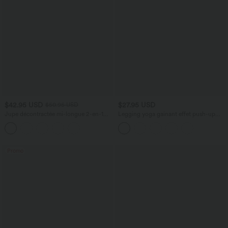
$42.95 USD
$27.95 USD
$50.95 USD
Jupe décontractée mi-longue 2-en-1
Legging yoga gainant effet push-up
polaire tissu enduit gainante taille haute
taille moyenne sans couture OneForm
avec fronces et ourlet arrondi
Seamless Flow
Promo