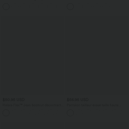
Breezeful™ col rond manches courtes
lyocell drapé avec cordon de serrage et
avec dos ajouré
poches
$50.95 USD
$56.95 USD
Halara Flex™ Jean bootcut décontracté
Pantalon tailleur évasé taille haute
extensible délavé taille haute à poches
Halara Flex™ DayStretch avec poches
+5
multiples