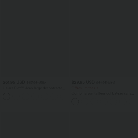
$61.95 USD
$29.95 USD
$67.95 USD
$61.95 USD
Halara Flex™ Jean large décontracté
Offres limitées ！
taille haute gainant avec poches
Combinaison tailleur col bateau sans
manches à rayures et nœuds sur les
côtés effet frais InstantCool avec
poches, accès facile Easy Peasy