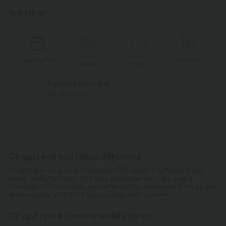
Nos offres
Livraison
Paiement
s
Cadeau offert
Promotions
Ca
gratuite
différé
Foulard à pois offert
Dès $178 USD
Ce qui rend nos tissus différents :
Le pantalon de bureau Halara FlexTM redéfinit la tenue proen
alliant confort et style. Son tissu extensible dans les quatre
directions et infroissable vous offre liberté de mouverment et une
allure soignée et fraîche tout au long de la journée.
Ce que notre communauté adore :