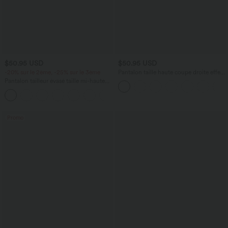
$50.95 USD
$50.95 USD
-20% sur le 2ème, -25% sur le 3ème
Pantalon taille haute coupe droite effet
lin avec poches
Pantalon tailleur évasé taille mi-haute
Halara Flex™ DayStretch avec zip latéral
+12
et poches
Promo