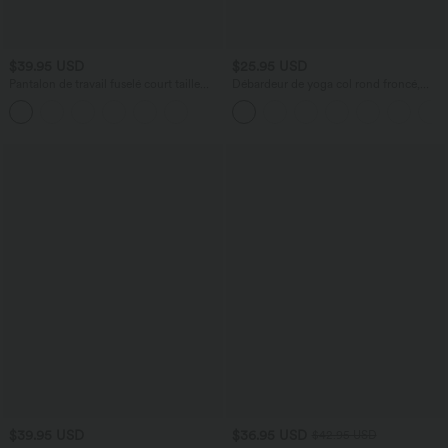
$39.95 USD
$25.95 USD
Pantalon de travail fuselé court taille
Débardeur de yoga col rond froncé,
haute Halara Flex™ avec poches
tissu rafraîchissant - Protection UPF50+
$39.95 USD
$36.95 USD
$42.95 USD