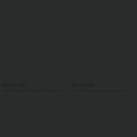
$22.95 USD
$56.95 USD
T-shirt décontracté maille côtelée col
Pantalon de yoga à coupe bootcut
carré manches papillon froncé
gainant galbant taille haute avec effet
scrunch et poches Halara UltraSculpt™
Promo