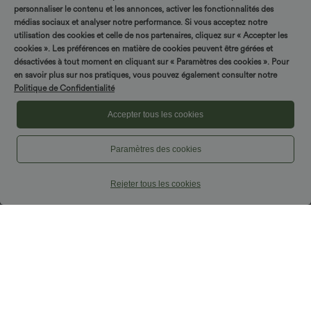
personnaliser le contenu et les annonces, activer les fonctionnalités des
Promo
Promo
médias sociaux et analyser notre performance. Si vous acceptez notre
utilisation des cookies et celle de nos partenaires, cliquez sur « Accepter les
cookies ». Les préférences en matière de cookies peuvent être gérées et
désactivées à tout moment en cliquant sur « Paramètres des cookies ». Pour
en savoir plus sur nos pratiques, vous pouvez également consulter notre
Politique de Confidentialité
Accepter tous les cookies
Paramètres des cookies
Rejeter tous les cookies
$36.95 USD
$27.95 USD
-20% sur le 2ème, -25% sur le 3ème
3 POUR 59,90€, 4 POUR 79,90€
Halara UltraSculpt™ Débardeur De
Blouse Travail Sans Manches Ourlet
Course à Col en U Dos Nu Ourlet
Courbé Col Haut Découpe au Dos Plis
+11
Incurvé Croisé