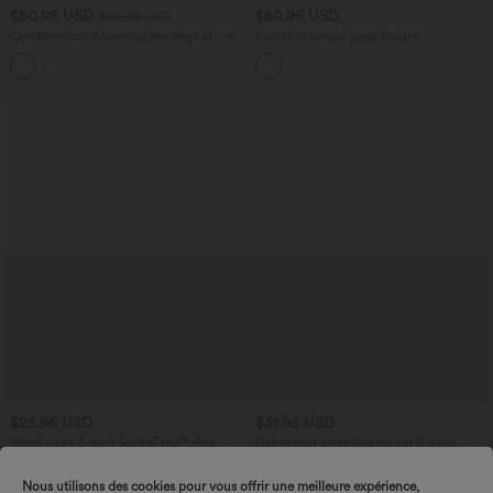
$50.95 USD
$50.95 USD
$56.95 USD
Combinaison décontractée large chinée
Pantalon ample yoga Halara
froncée bretelles ajustables avec poches
UltraSculpt™ taille haute gainant à
+10
- Easy Peasy
rayures color block avec poches
$25.95 USD
$31.95 USD
Short yoga 2-en-1 SoftlyZero™ Airy
Débardeur yoga dos nu col U avec
effet frais InstantCool taille très haute
bretelles croisées, ourlet arrondi et effet
+20
12,5 cm avec poches, longueur allongée
frais InstantCool, protection solaire
Nous utilisons des cookies pour vous offrir une meilleure expérience,
UPF50+