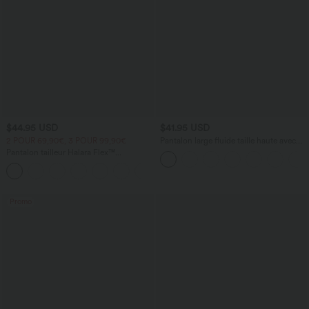
$44.95 USD
$41.95 USD
2 POUR 69,90€, 3 POUR 99,90€
Pantalon large fluide taille haute avec
cordon de serrage, poches latérales et
Pantalon tailleur Halara Flex™
aspect lin
DayStretch coupe droite taille haute
+23
avec poches
Promo