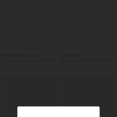
$39.95 USD
$39.95 USD
$42.95 USD
Top de sport yoga une épaule séchage
Legging d'entraînement gainant taille
rapide ourlet arrondi asymétrique
haute avec poches Halara UltraSculpt™
+3
manches longues avec trous pouces -
Brassière intégrée