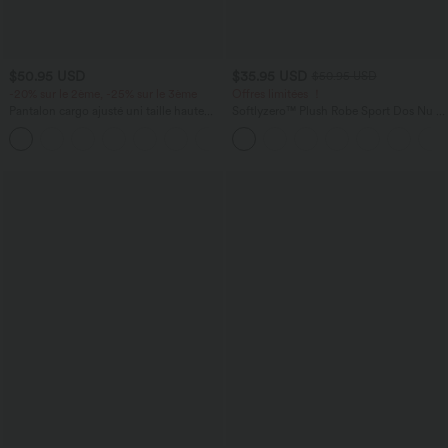
$50.95 USD
$35.95 USD
$50.95 USD
-20% sur le 2ème, -25% sur le 3ème
Offres limitées ！
Pantalon cargo ajusté uni taille haute
Softlyzero™ Plush Robe Sport Dos Nu -
DayStretch avec poches zippées
Édition Easy Peasy
+10