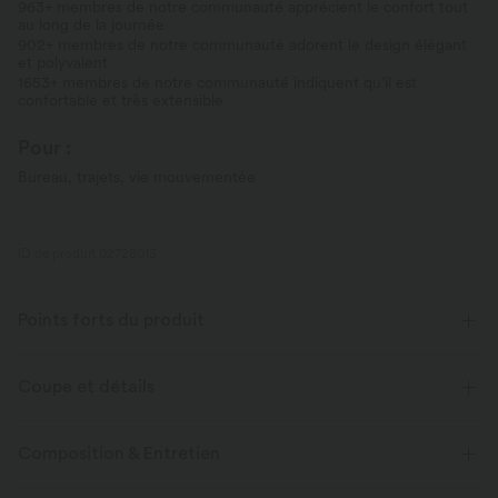
963+ membres de notre communauté apprécient le confort tout
au long de la journée
902+ membres de notre communauté adorent le design élégant
et polyvalent
1653+ membres de notre communauté indiquent qu’il est
confortable et très extensible
Pour :
Bureau, trajets, vie mouvementée
ID de produit 02728013
Points forts du produit
Coupe et détails
Taille plate
Poches arrière
Enfilable
Travail
Composition & Entretien
Longueur sol
Taille haute
Évasé
Haute élasticité