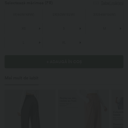
Selectează mărimea
(FR)
Tabel mărimi
1X
(
46W/48W
)
2X
(
50W/52W
)
3X
(
54W/56W
)
XS
S
M
L
XL
+ ADAUGĂ ÎN COȘ
Mai mult de iubit