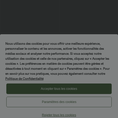
22,95 €
44,95 €
-20% pe a doua zi, -25% pe a treia zi
Halara Flex™ blugi bootcut casual, talie
Nous utilisons des cookies pour vous offrir une meilleure expérience,
înaltă, cu buzunare, spălați
Top halter casual, fără spate, cu legături
personnaliser le contenu et les annonces, activer les fonctionnalités des
la spate
+1
médias sociaux et analyser notre performance. Si vous acceptez notre
utilisation des cookies et celle de nos partenaires, cliquez sur « Accepter les
cookies ». Les préférences en matière de cookies peuvent être gérées et
désactivées à tout moment en cliquant sur « Paramètres des cookies ». Pour
en savoir plus sur nos pratiques, vous pouvez également consulter notre
Politique de Confidentialité
Accepter tous les cookies
Paramètres des cookies
Rejeter tous les cookies