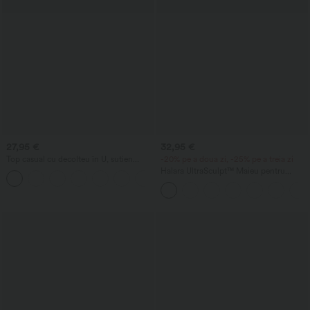
27,95 €
32,95 €
Top casual cu decolteu în U, sutien
-20% pe a doua zi, -25% pe a treia zi
încorporat și croială lejeră
Halara UltraSculpt™ Maieu pentru
antrenament, cu guler rotund și tiv
curbat