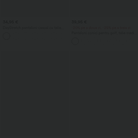
34,95 €
39,95 €
DayStretch pantaloni casual cu talie
-20% pe a doua zi, -25% pe a treia zi
înaltă, croială barrel-leg și buzunare
Pantaloni conici pentru golf, talie medie,
+5
cu cordon, tiv curbat, din material cu
uscare rapidă, cu buzunare - UPF 40+