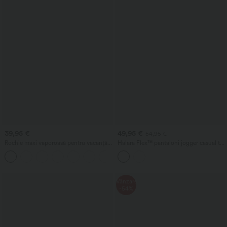
39,95 €
49,95 €
54,95 €
Rochie maxi vaporoasă pentru vacanță,
Halara Flex™ pantaloni jogger casual tip
cu spate decupat, detaliu răsucit, șliț și
balon din denim, cu talie medie și
+8
buzunare
buzunare
Vânzare
-54%