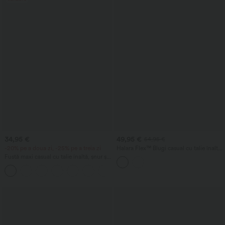
34,95 €
49,95 €
54,95 €
-20% pe a doua zi, -25% pe a treia zi
Halara Flex™ Blugi casual cu talie înaltă,
croială barrel și buzunare
Fustă maxi casual cu talie înaltă, șnur și
aspect de in