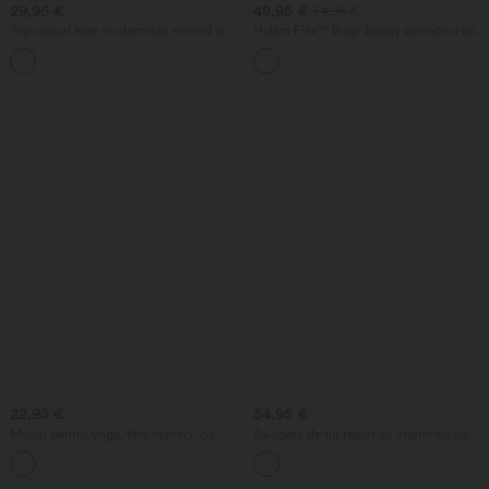
29,95 €
49,95 €
54,95 €
Top casual lejer cu decolteu rotund și
Halara Flex™ Blugi baggy asimetrici cu
mâneci tip aripă de liliac
talie înaltă, aspect spălat, casual, cu
+1
buzunare
22,95 €
54,95 €
Maiou pentru yoga, fără mâneci, cu
Salopetă de tip resort cu imprimeu cu
decolteu rotund și drapaj, material cu
buline, cu gât halter, fără mâneci și spate
+16
senzație răcoritoare - UPF50+
decupat, cu sutien încorporat și
buzunare — Easy Peezy