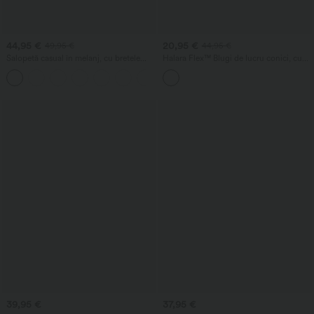
44,95 €
20,95 €
49,95 €
44,95 €
Salopetă casual în melanj, cu bretele
Halara Flex™ Blugi de lucru conici, cu
reglabile, fronsată, cu picioare evazate și
talie înaltă și buzunare
+10
buzunare - Easy Peezy
39,95 €
37,95 €