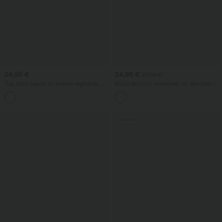
24,95 €
24,95 €
27,95 €
Top cami casual cu bretele reglabile,
Bluză de lucru oversized, cu decolteu în
fronseuri și sutien încorporat 2-în-1
V și mâneci scurte, rezistentă la șifonare
Vânzare