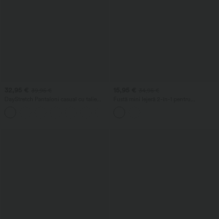
32,95 €
15,95 €
39,95 €
34,95 €
DayStretch Pantaloni casual cu talie
Fustă mini lejeră 2-în-1 pentru
înaltă, buzunare și croială dreaptă
antrenament, cu talie medie, din plasă
+23
cu imprimeu leopard și buzunar