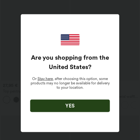
Are you shopping from the
United States
?
Or
Stay here
, after choosing this option, some
products may no longer be available for delivery
27,95 €
21,95 €
44,95 €
to your location.
Top pentru yoga cu decolteu în U și tiv
Oferte limitate în timp!
curbat, InstantCool - UPF50+
Combinezon casual din material waffle,
cu decolteu în V, mâneci scurte,
YES
buzunar lateral și croială lejeră cu
picioare largi.
Vânzare