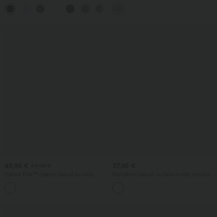
de lucru cu talie înaltă, buzunare și
țesătură waffle, cu talie înaltă, buzunare
+23
croială dreaptă
și croială largă
49,95 €
37,95 €
54,95 €
Halara Flex™ Jeansi casual cu talie
Pantaloni casual cu talie înaltă, cordon,
joasă, buzunare cu fermoar și croială tip
buzunare, croială largă, lejeri, cu aspect
butoi
de in