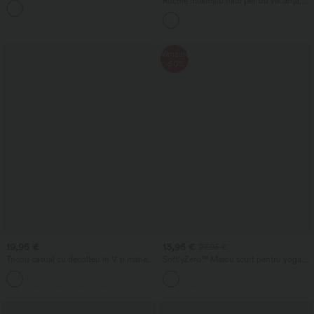
Rochie milkmaid midi pentru vacanță,
+5
buzunare
fluidă, fără mâneci, cu decolteu pătrat,
spate decupat cu bretele încrucișate, cu
fronseuri și sutien încorporat
Vânzare
-50%
19,95 €
13,95 €
27,95 €
Tricou casual cu decolteu în V și mâneci
SoftlyZero™ Maiou scurt pentru yoga,
scurte
aerisit, cu decolteu în V, spate racerback,
+9
tiv încrucișat, sutien integrat, cu
tehnologie Cool Touch — UPF50+