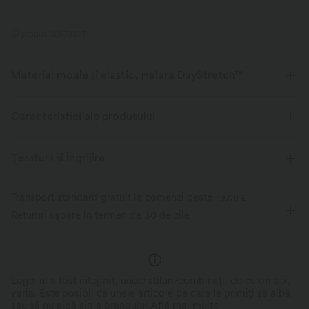
ID produs 02679327
Material moale și elastic, Halara DayStretch™
Confort plăcut, moale, elastic și respirabil, potrivit pentru orice activitate.
Caracteristici ale produsului
Întindere în patru direcții
Respirabil
Ţesătură și Îngrijire
Moale
Evacuează umezeala
Transport standard gratuit la comenzi peste
79,00 €
Recuperare îmbunătățită a ridurilor
Retururi ușoare în termen de 30 de zile
Logo-ul a fost integrat, unele stiluri/combinații de culori pot
varia. Este posibil ca unele articole pe care le primiți să aibă
sau să nu aibă sigla brandului.
Află mai multe