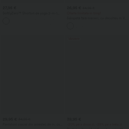
27,95 €
26,95 €
54,95 €
SoftlyZero™ Shorturi de yoga 2-în-1
Oferte limitate în timp!
InstantCool, vaporoase, cu talie foarte
Salopetă fără mâneci, cu decolteu în V,
+23
înaltă, 7" cu buzunare
cu fronseuri și buzunar - Easy Peezy
Vânzare
29,95 €
39,95 €
34,95 €
Pantaloni casual din amestec de in, cu
-20% pe a doua zi, -25% pe a treia zi
talie înaltă, cu șnur la talie, picior larg și