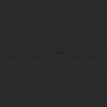
37,95 €
39,95 €
Rochie casual midi cu decolteu rotund,
SoftlyZero™ Rochie mulată, aerisită, cu
sutien încorporat, fără mâneci și tiv cu
croi încrucișat, fronsuri și șireturi, cu
volane
senzație răcoroasă - UPF50+