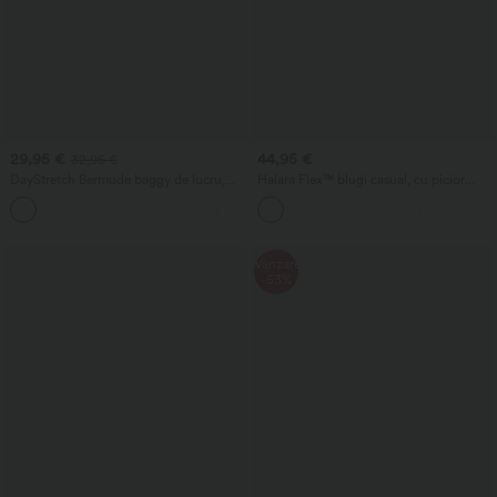
29,95 €
44,95 €
32,95 €
DayStretch Bermude baggy de lucru,
Halara Flex™ blugi casual, cu picior
talie înaltă, 7'' cu buzunare
drept, talie înaltă cu detaliu crossover și
+4
efect modelator pentru abdomen, cu
buzunare.
Vânzare
-53%