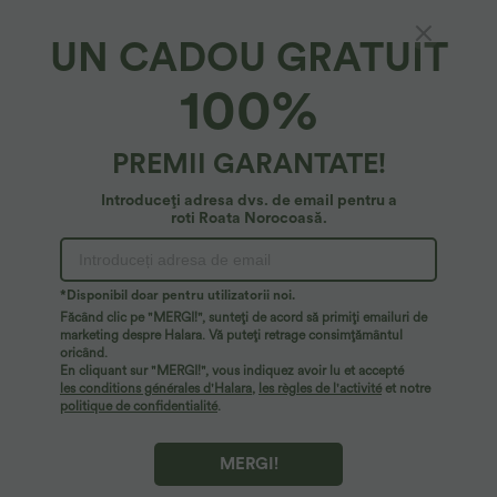
UN CADOU GRATUIT
Halara DayStretch*
100%
DayStretch colanți evazați pentru yoga, talie
înaltă, cu buzunare — mărimi plus
4.9
(
1517
)
PREMII GARANTATE!
34,95 €
Introduceți adresa dvs. de email pentru a
roti Roata Norocoasă.
*Disponibil doar pentru utilizatorii noi.
Făcând clic pe "MERGI!", sunteți de acord să primiți emailuri de
marketing despre Halara. Vă puteți retrage consimțământul
oricând.
En cliquant sur "MERGI!", vous indiquez avoir lu et accepté
les conditions générales d'Halara
,
les règles de l'activité
et notre
politique de confidentialité
.
MERGI!