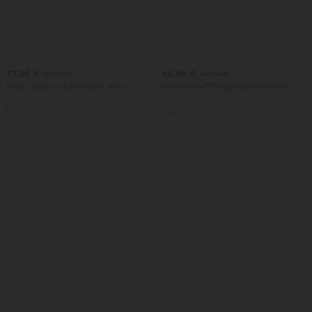
47,95 €
49,95 €
49,95 €
54,95 €
Blugi casual cu talie medie, șnur și
Halara Flex™ Blugi casual asimetrici, cu
buzunare
talie joasă, buzunare cu fermoar, croială
lejeră cu picior larg, aspect spălat