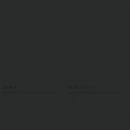
29,95 €
34,95 €
37,95 €
SoftlyZero™ Airy Pantaloni scurți de
Halara Flex™ Bermude din denim cu
yoga InstantCool 2-în-1, cu talie foarte
brâu încrucișat, talie înaltă, efect de
+10
înaltă, 9" cu buzunare
modelare a abdomenului, casual și largi,
cu buzunare