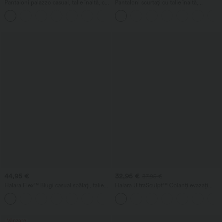
Pantaloni palazzo casual, talie înaltă, cu
Pantaloni scurtați cu talie înaltă,
buzunare, croială largă și vaporoasă,
buzunar cu fermoar și aspect de in
+5
uni, cu aspect de in
44,95 €
32,95 €
37,95 €
Halara Flex™ Blugi casual spălați, talie
Halara UltraSculpt™ Colanți evazați
înaltă, cu buzunare, lejeri, cu picior larg
pentru yoga, talie înaltă, cu croială în
+2
formă de V, dantelă în contrast și
buzunare
Vânzare