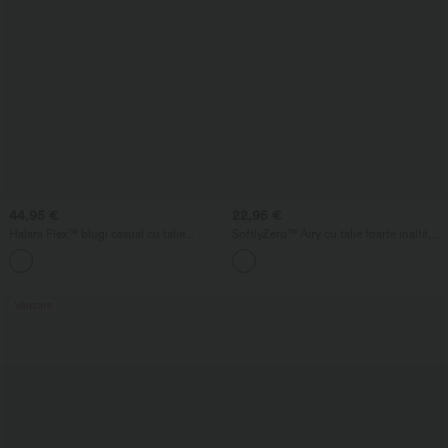
44,95 €
22,95 €
Halara Flex™ blugi casual cu talie
SoftlyZero™ Airy cu talie foarte înaltă,
medie, croială tip „barrel” și buzunare
2-în-1, șorturi de yoga InstantCool 5'' cu
buzunare - lungime mai mare
Vânzare