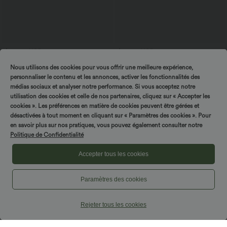
$33.95 USD
$27.95 USD
$31.95 USD
Short de yoga 2-en-1 SoftlyZero™ Airy
Blouse esprit bureau oversize
Nous utilisons des cookies pour vous offrir une meilleure expérience,
taille très haute effet frais InstantCool
défroissage facile, col V et manches
+10
22,8 cm avec poches
courtes
personnaliser le contenu et les annonces, activer les fonctionnalités des
médias sociaux et analyser notre performance. Si vous acceptez notre
utilisation des cookies et celle de nos partenaires, cliquez sur « Accepter les
cookies ». Les préférences en matière de cookies peuvent être gérées et
désactivées à tout moment en cliquant sur « Paramètres des cookies ». Pour
en savoir plus sur nos pratiques, vous pouvez également consulter notre
Politique de Confidentialité
Accepter tous les cookies
Paramètres des cookies
Rejeter tous les cookies