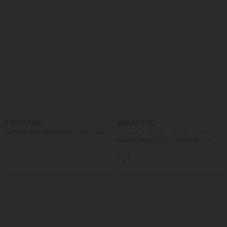
$39.95 USD
$36.95 USD
Pantalon barrel DayStretch taille haute
-20% sur le 2ème, -25% sur le 3ème
avec poches
Halara UltraSculpt™ Débardeur De
+5
Course à Col en U Dos Nu Ourlet
Incurvé Croisé