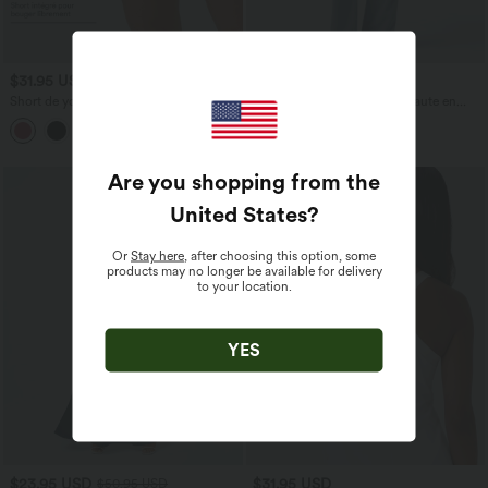
$31.95 USD
$53.95 USD
$56.95 USD
Short de yoga SoftlyZero™ Airy 2-en-1
Jean décontracté taille mi-haute en
taille très haute avec poches et effet frais
lyocell drapé avec cordon de serrage et
+23
InstantCool 17,5 cm
poches
Are you shopping from the
United States
?
Or
Stay here
, after choosing this option, some
products may no longer be available for delivery
to your location.
YES
$23.95 USD
$31.95 USD
$50.95 USD