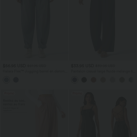
$56.95 USD
$33.95 USD
$61.95 USD
$39.95 USD
Halara Flex™ Jogging barrel en denim
Pantalon casual large fluide mélange lin
taille mi-haute avec poches
taille haute avec cordon de serrage et
poches
Promo
Promo