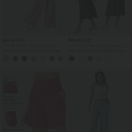
$44.95 USD
$44.95 USD
2 POUR 69,90€, 3 POUR 99,90€
-20% sur le 2ème, -25% sur le 3ème
Pantalon Tailleur Large Fluide Halara
Robe fluide midi de villégiature sans
Flex™ Gaufré Taille Haute Poches
manches, encolure carrée, dos nu croisé,
+21
Latérales
fronces et soutien-gorge intégré