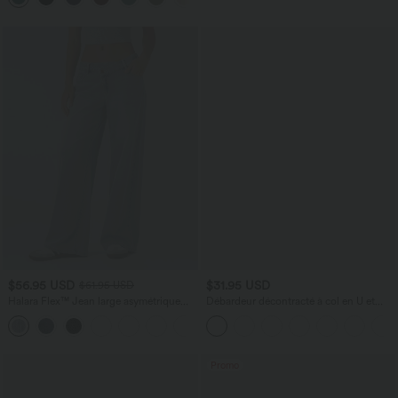
$56.95 USD
$31.95 USD
$61.95 USD
Halara Flex™ Jean large asymétrique
Débardeur décontracté à col en U et
taille basse avec bouton, fermeture
brassière intégrée
+5
éclair et poches multiples, délavé et
extensible en maille
Promo