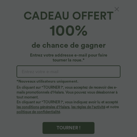
CADEAU OFFERT
100%
de chance de gagner
Entrez votre addresse e-mail pour faire
tourner la roue.*
Oops!
Nous ne semblons pas pouvoir trouver la page que
*Nouveaux utilisateurs uniquement.
vous recherchez.
En cliquant sur "TOURNER !", vous acceptez de recevoir des e-
mails promotionnels d'Halara. Vous pouvez vous désabonner à
tout moment.
Acheter plus
En cliquant sur "TOURNER !", vous indiquez avoir lu et accepté
les conditions générales d'Halara
,
les règles de l'activité
et notre
politique de confidentialité
.
TOURNER !