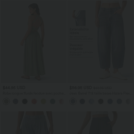
$44.95 USD
$56.95 USD
$61.95 USD
Robe longue fluide fendue avec poches
Jean Barrel 7/8 taille basse Halara Flex™
latérales, dos nu et effet torsadé
avec poches zippées
+8