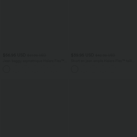
$56.95 USD
$39.95 USD
$61.95 USD
$42.95 USD
Jean baggy asymétrique Halara Flex™
Short en jean ample Halara Flex™ taille
taille haute effet délavé avec poches
haute croisé gainant décontracté avec
poches