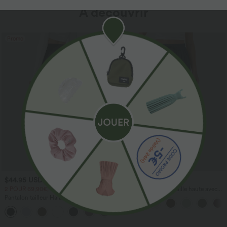
À découvrir
Promo
$44.95 USD
$41.95 USD
2 POUR 69,90€, 3 POUR 99,90€
Pantalon large fluide taille haute avec
cordon de serrage, poches latérales et
Pantalon tailleur Halara Flex™
aspect lin
DayStretch coupe droite taille haute
+23
avec poches