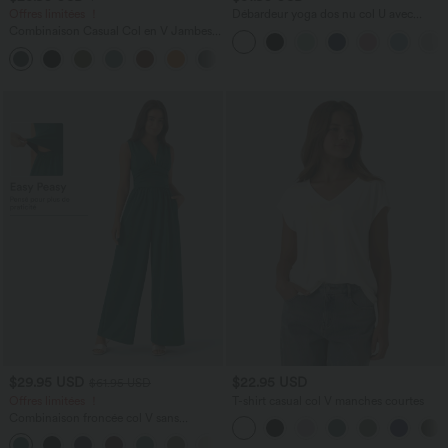
Offres limitées ！
Débardeur yoga dos nu col U avec
bretelles croisées, ourlet arrondi et effet
Combinaison Casual Col en V Jambes
frais InstantCool, protection solaire
Large Plissée Manches Courtes Poche
UPF50+
+5
Latérale Gaufrée Fluide
$29.95 USD
$22.95 USD
$61.95 USD
Offres limitées ！
T-shirt casual col V manches courtes
Combinaison froncée col V sans
manches avec poches - Easy Peasy
+7