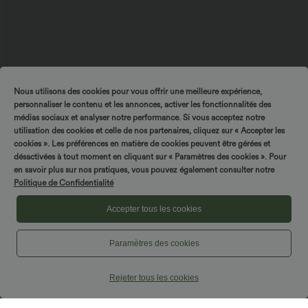
Nous utilisons des cookies pour vous offrir une meilleure expérience,
personnaliser le contenu et les annonces, activer les fonctionnalités des
médias sociaux et analyser notre performance. Si vous acceptez notre
29,95 €
44,95 €
utilisation des cookies et celle de nos partenaires, cliquez sur « Accepter les
Top casual dal taglio rilassato con scollo
Halara Flex™ Jeans casual lavati a vita
rotondo e maniche a pipistrello.
alta, a righe, a gamba larga e dal taglio
cookies ». Les préférences en matière de cookies peuvent être gérées et
+1
fluido, con tasche
désactivées à tout moment en cliquant sur « Paramètres des cookies ». Pour
en savoir plus sur nos pratiques, vous pouvez également consulter notre
Politique de Confidentialité
Accepter tous les cookies
Paramètres des cookies
Rejeter tous les cookies