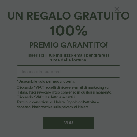
UN REGALO GRATUITO
100%
47,95 €
39,95 €
49,95 €
PREMIO GARANTITO!
Jeans casual a vita media con coulisse e
-20% il 2, -25% il 3
tasche
Abito midi in stile milkmaid da resort,
Inserisci il tuo indirizzo email per girare la
senza schiena con spalline incrociate,
ruota della fortuna.
scollo quadrato, senza maniche,
arricciato, con reggiseno incorporato,
fluido.
*Disponibile solo per nuovi utenti.
Cliccando "VIA!", accetti di ricevere email di marketing su
Halara. Puoi revocare il tuo consenso in qualsiasi momento.
Cliccando "VIA!", hai letto e accetti i
Termini e condizioni di Halara
,
Regole dell'attività
e
riconosci l'informativa sulla privacy di Halara
.
VIA!