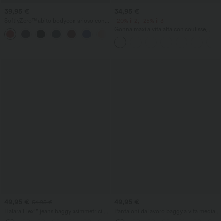
39,95 €
34,95 €
SoftlyZero™ abito bodycon arioso con
-20% il 2, -25% il 3
scollo incrociato, arricciature e lacci, a
Gonna maxi a vita alta con coulisse,
+1
tocco fresco - UPF50+
effetto lino, stile casual
49,95 €
49,95 €
54,95 €
Halara Flex™ jeans baggy asimmetrici a
Pantaloni da lavoro baggy a vita media
vita alta, lavati e casual, con tasche
con tasche e gamba a barile