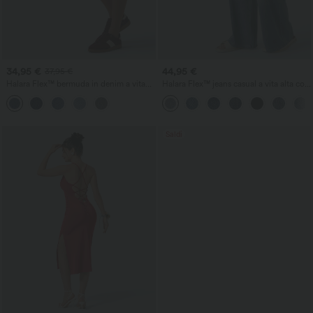
34,95 €
44,95 €
37,95 €
Halara Flex™ bermuda in denim a vita
Halara Flex™ jeans casual a vita alta con
alta con incrocio, controllo dell'addome,
tasche, modello baggy a gamba larga,
vestibilità ampia e tasche
effetto lavato
Saldi