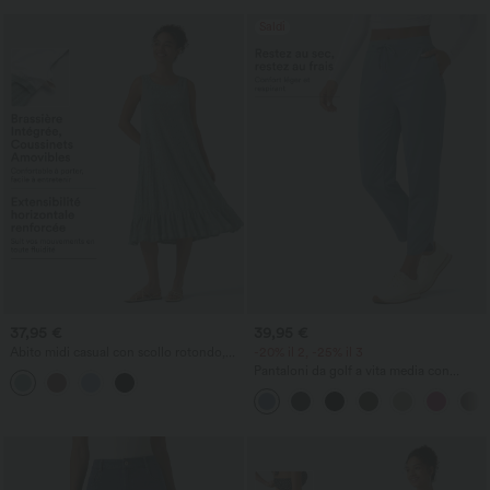
Saldi
37,95 €
39,95 €
Abito midi casual con scollo rotondo,
-20% il 2, -25% il 3
reggiseno incorporato, senza maniche e
Pantaloni da golf a vita media con
orlo a volant
coulisse, orlo curvo, ad asciugatura
rapida, dal taglio affusolato e con tasche
- UPF40+