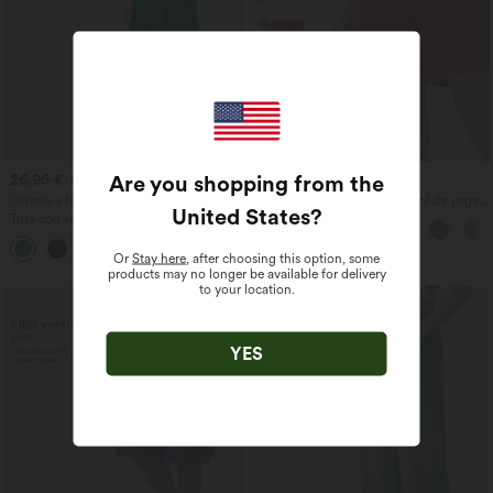
Are you shopping from the
26,95 €
27,95 €
54,95 €
Offerte a tempo limitato!
SoftlyZero™ Airy Pantaloncini da yoga
United States
?
2-in-1 InstantCool a vita super alta, 7"
Tuta con scollo a V, senza maniche,
con tasche
arricciata con tasche - Easy Peezy
+7
Or
Stay here
, after choosing this option, some
products may no longer be available for delivery
to your location.
YES