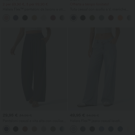
2 per 69,90 €, 3 per 99,90 €
Offerte a tempo limitato!
Halara Flex™ pantaloni da lavoro a vita
Tuta casual con scollo a V, maniche
alta con tasche, gamba larga e tessuto
corte, tasche laterali e gamba ampia in
+21
waffle
tessuto waffle fluido
29,95 €
49,95 €
34,95 €
54,95 €
Pantaloni casual a vita alta con coulisse,
Halara Flex™ jeans casual lavati
gamba larga, in misto lino, con tasche
asimmetrici a vita bassa con tasche con
+5
zip, vestibilità baggy e gamba larga