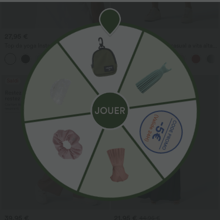
27,95 €
34,95 €
Top da yoga InstantCool con scollo a U
DayStretch Pantaloni casual a vita alta
e orlo curvo - UPF50+
con gamba a barile e tasche
Saldi
39,95 €
21,95 €
44,95 €