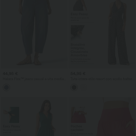
44,95 €
54,95 €
Halara Flex™ jeans casual a vita media
Tuta intera stile resort con scollo halter,
con gamba a barilotto e tasche
senza maniche, schiena scoperta,
reggiseno incorporato, stampa a pois e
tasche - Easy Peezy