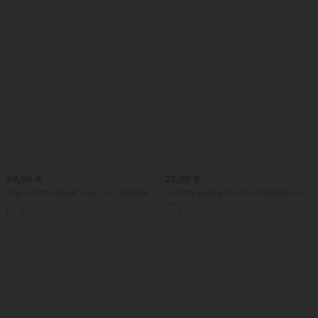
24,95 €
22,95 €
Top canotta casual 2-in-1 con spalline
Canotta yoga girocollo arricciata con
regolabili, arricciato e reggiseno
effetto rinfrescante - UPF50+
integrato