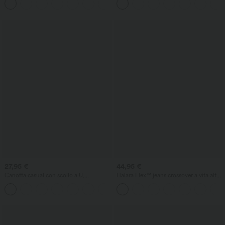
27,95 €
44,95 €
Canotta casual con scollo a U,
Halara Flex™ jeans crossover a vita alta
reggiseno incorporato e vestibilità
con controllo della pancia, gamba dritta
ampia.
casual e tasche