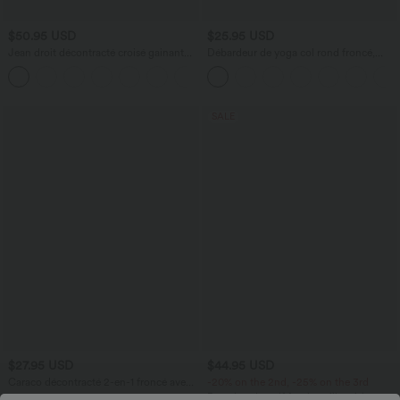
$50.95 USD
$25.95 USD
Jean droit décontracté croisé gainant
Débardeur de yoga col rond froncé,
taille haute avec poches Halara Flex™
tissu rafraîchissant - Protection UPF50+
+1
SALE
$27.95 USD
$44.95 USD
Caraco décontracté 2-en-1 froncé avec
-20% on the 2nd, -25% on the 3rd
brassière intégrée bretelles réglables
Pantalon de golf fuselé, taille mi-haute,