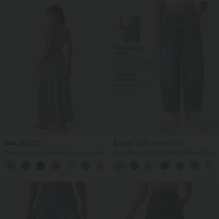
$44.95 USD
$56.95 USD
$61.95 USD
Robe longue fluide fendue avec poches
Jean Barrel 7/8 taille basse Halara Flex™
latérales, dos nu et effet torsadé
avec poches zippées
+8