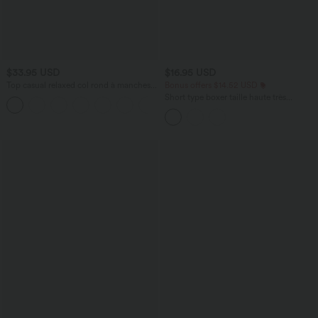
$33.95 USD
$16.95 USD
Top casual relaxed col rond à manches
Bonus offers $14.52 USD
chauve-souris
Short type boxer taille haute très
+1
extensible et doux pour la détente