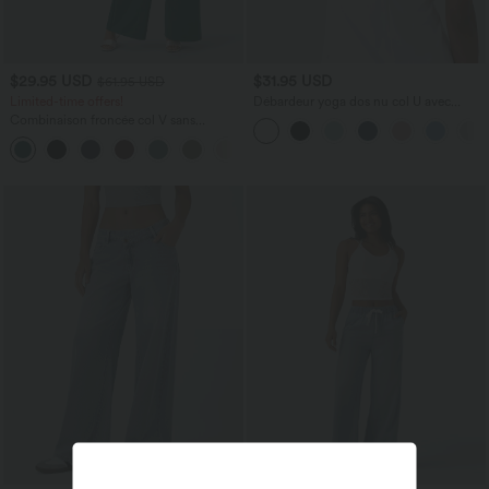
$29.95 USD
$31.95 USD
$61.95 USD
Limited-time offers!
Débardeur yoga dos nu col U avec
bretelles croisées, ourlet arrondi et effet
Combinaison froncée col V sans
frais InstantCool, protection solaire
manches avec poches - Easy Peasy
UPF50+
+7