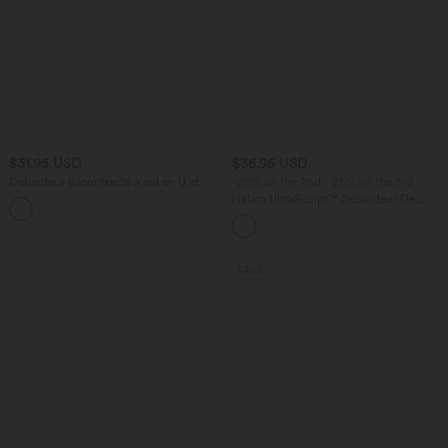
$31.95 USD
$36.95 USD
Débardeur décontracté à col en U et
-20% on the 2nd, -25% on the 3rd
brassière intégrée
Halara UltraSculpt™ Débardeur De
Course à Col en U Dos Nu Ourlet
Incurvé Croisé
SALE