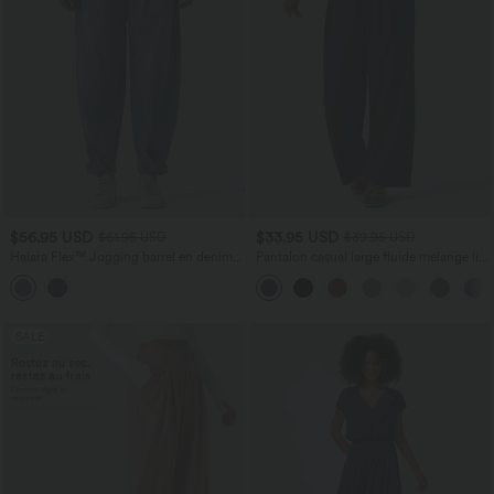
$56.95 USD
$33.95 USD
$61.95 USD
$39.95 USD
Halara Flex™ Jogging barrel en denim
Pantalon casual large fluide mélange lin
taille mi-haute avec poches
taille haute avec cordon de serrage et
poches
SALE