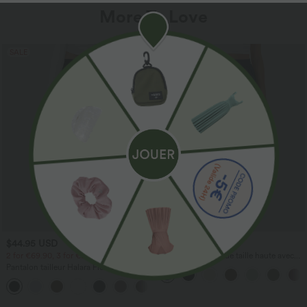
More To Love
SALE
$44.95 USD
$41.95 USD
2 for €69.90, 3 for €99.90
Pantalon large fluide taille haute avec
cordon de serrage, poches latérales et
Pantalon tailleur Halara Flex™
aspect lin
DayStretch coupe droite taille haute
+23
avec poches