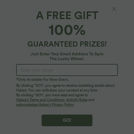
A FREE GIFT
100%
GUARANTEED PRIZES!
Just Enter Your Email Address To Spin
The Lucky Wheel.
Oops!
We can't seem to find the page you're looking for.
*Only Available For New Users.
By clicking "GO!", you agree to receive marketing emails about
Halara. You can withdraw your consent at any time.
By clicking "GO!", you have read and agree to
Shop More
Halara’s Terms and Conditions
,
Activity Rules
and
acknowledge Halara’s Privacy Policy
.
GO!