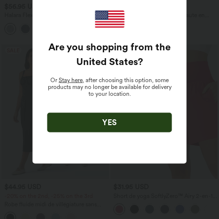
$56.95 USD
$53.95 USD
$61.95 USD
$56.95 USD
Halara Flex™ Jean large asymétrique
Jean décontracté taille mi-haute en
taille basse avec bouton, fermeture
lyocell drapé avec cordon de serrage et
+5
éclair et poches multiples, délavé et
poches
extensible en maille
Are you shopping from the
SALE
United States
?
Or
Stay here
, after choosing this option, some
products may no longer be available for delivery
to your location.
YES
$44.95 USD
$31.95 USD
-20% on the 2nd, -25% on the 3rd
Short de yoga SoftlyZero™ Airy 2-en-1
taille très haute avec poches et effet frais
Robe fluide midi de villégiature sans
InstantCool 17,5 cm
manches, encolure carrée, dos nu croisé,
fronces et soutien-gorge intégré