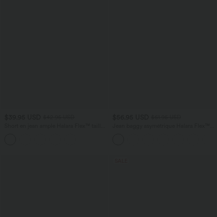
$39.95 USD
$56.95 USD
$42.95 USD
$61.95 USD
Short en jean ample Halara Flex™ taille
Jean baggy asymétrique Halara Flex™
haute croisé gainant décontracté avec
taille haute effet délavé avec poches
poches
SALE