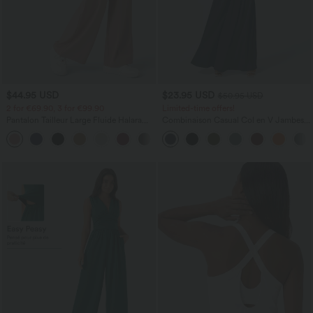
$44.95 USD
$23.95 USD
$50.95 USD
2 for €69.90, 3 for €99.90
Limited-time offers!
Pantalon Tailleur Large Fluide Halara
Combinaison Casual Col en V Jambes
Flex™ Gaufré Taille Haute Poches
Large Plissée Manches Courtes Poche
+21
Latérales
Latérale Gaufrée Fluide