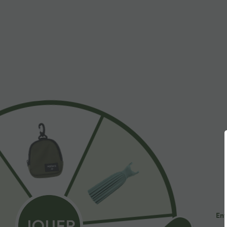
$31.95 USD
$53.95 USD
Short de yoga SoftlyZero™ Airy 2-en-1 taille très
Jean décontract
haute avec poches et effet frais InstantCool 17,5
avec cordon de
+27
cm
Ent