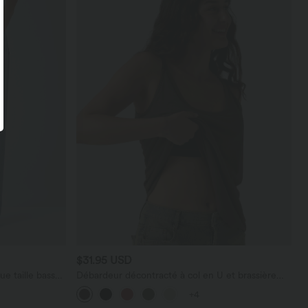
$31.95 USD
e taille basse
Débardeur décontracté à col en U et brassière
poches
intégrée
+4
maille