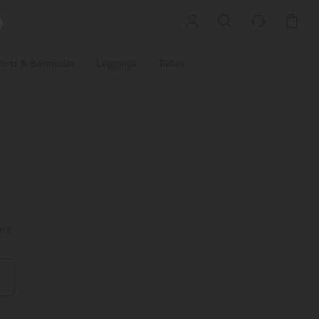
orts & Bermudas
Leggings
Tailles
Activités / Utilités
Ti
ez.