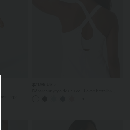
$31.95 USD
Débardeur yoga dos nu col U avec bretelles
croisées, ourlet arrondi et effet frais InstantCool,
bes Large
+4
protection solaire UPF50+
térale Gaufrée