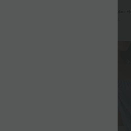
$56.95 USD
$61.95 USD
me, -25% sur le 3ème
Jean baggy asymétrique Halara Fle
effet délavé avec poches
ulpt™ Débardeur De Course à Col
+4
rlet Incurvé Croisé
+15