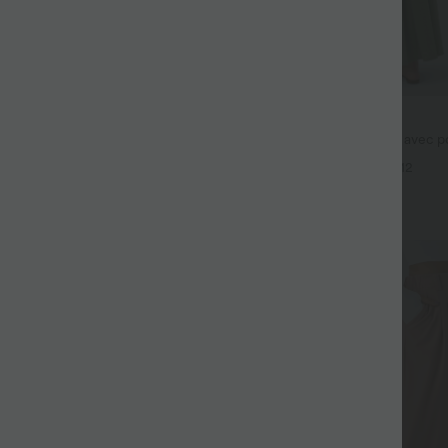
$44.95 USD
fluide taille haute avec cordon de
Robe longue fluide fendue avec po
 latérales et aspect lin
dos nu et effet torsadé
+19
+12
Promo