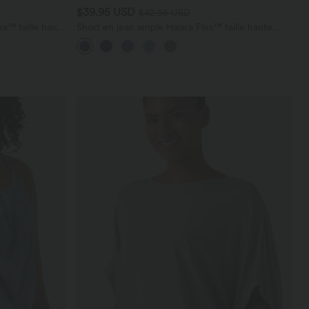
$39.95 USD
$42.95 USD
x™ taille haute
Short en jean ample Halara Flex™ taille haute
croisé gainant décontracté avec poches