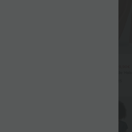
$44.95 USD
$39.95 USD
large fluide mélange lin taille
2 POUR 69,90€, 3 POUR 99,90€
don de serrage et poches
Pantalon Tailleur Large Fluide Hal
+9
Gaufré Taille Haute Poches Latéra
+25