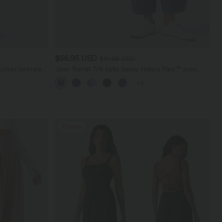
$56.95 USD
$61.95 USD
ches latérales,
Jean Barrel 7/8 taille basse Halara Flex™ avec
poches zippées
+4
Promo