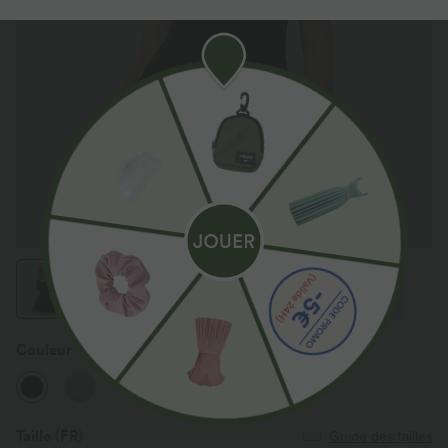
Couleur
Noir
Taille
(FR)
Guide des tailles