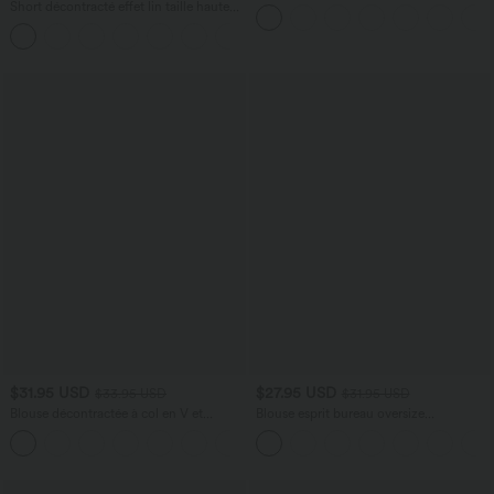
Plis et Poches Latérales en Lin
Short décontracté effet lin taille haute
Synthétique
avec cordon de serrage et poches
latérales
$31.95 USD
$27.95 USD
$33.95 USD
$31.95 USD
Blouse décontractée à col en V et
Blouse esprit bureau oversize
manches courtes bouffantes
défroissage facile, col V et manches
courtes