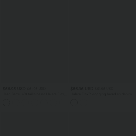
$56.95 USD
$56.95 USD
$61.95 USD
$61.95 USD
Jean Barrel 7/8 taille basse Halara Flex™
Halara Flex™ Jogging barrel en denim
avec poches zippées
taille mi-haute avec poches