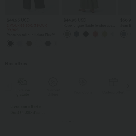
$44.95 USD
$44.95 USD
$56.95
2 POUR 69,90€, 3 POUR
Robe longue fluide fendue avec
Jean Barre
99,90€
poches latérales, dos nu et effet
Halara Fl
torsadé
zippées
Pantalon tailleur Halara Flex™
DayStretch coupe droite taille
+23
haute avec poches
Nos offres
Livraison
Paiement
ert
Promotions
Cadeau offert
gratuite
différé
Livraison offerte
Dès $84 USD d'achat