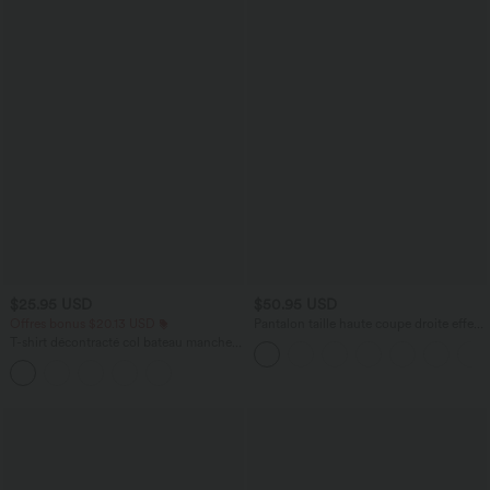
$25.95 USD
$50.95 USD
Offres bonus $20.13 USD
Pantalon taille haute coupe droite effet
lin avec poches
T-shirt décontracté col bateau manches
courtes coton