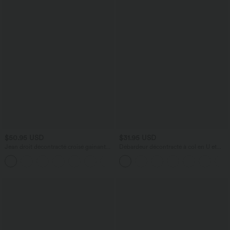
$50.95 USD
$31.95 USD
Jean droit décontracté croisé gainant
Débardeur décontracté à col en U et
taille haute avec poches Halara Flex™
brassière intégrée
+1