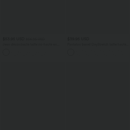
$53.95 USD
$39.95 USD
$56.95 USD
Jean décontracté taille mi-haute en
Pantalon barrel DayStretch taille haute
lyocell drapé avec cordon de serrage et
avec poches
poches