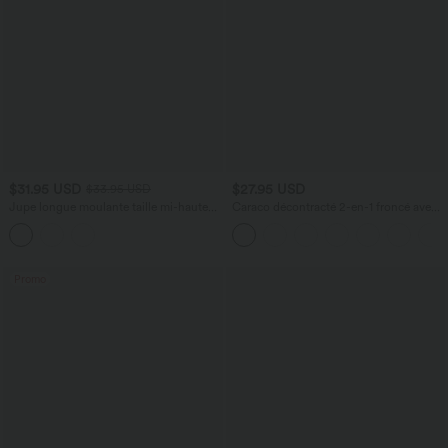
$31.95 USD
$27.95 USD
$33.95 USD
Jupe longue moulante taille mi-haute
Caraco décontracté 2-en-1 froncé avec
avec nœud devant et fronces imprimé
brassière intégrée bretelles réglables
floral/à rayures
Promo