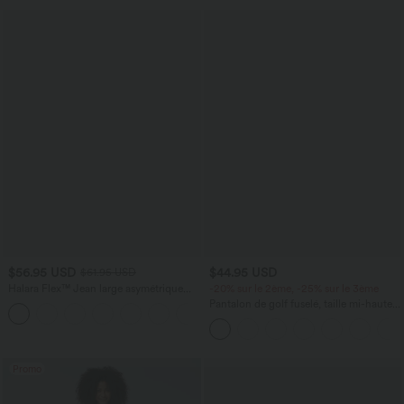
$56.95 USD
$44.95 USD
$61.95 USD
Halara Flex™ Jean large asymétrique
-20% sur le 2ème, -25% sur le 3ème
taille basse avec bouton, fermeture
Pantalon de golf fuselé, taille mi-haute,
+5
éclair et poches multiples, délavé et
cordon, ourlet courbé, séchage rapide,
extensible en maille
avec poches—UPF40+
Promo