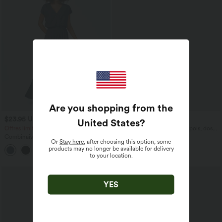
Are you shopping from the
$23.95 USD
$61.95 USD
$50.95 USD
United States
?
Offres limitées ！
Combinaison de vacances à pois, dos
nu halter, coussinets amovibles, poches
Combinaison Casual Col en V Jambes
Or
Stay here
, after choosing this option, some
et accès facile Easy Peasy
Large Plissée Manches Courtes Poche
products may no longer be available for delivery
+5
Latérale Gaufrée Fluide
to your location.
YES