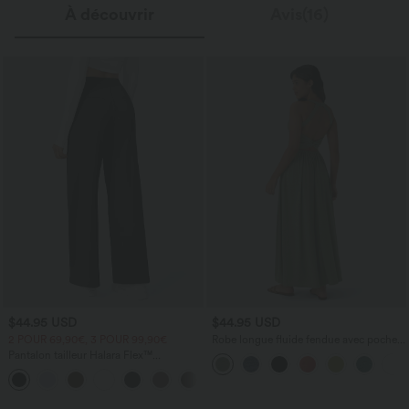
À découvrir
Avis(16)
$44.95 USD
$44.95 USD
2 POUR 69,90€, 3 POUR 99,90€
Robe longue fluide fendue avec poches
latérales, dos nu et effet torsadé
Pantalon tailleur Halara Flex™
DayStretch coupe droite taille haute
+23
avec poches