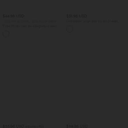
$44.95 USD
$31.95 USD
-20% sur le 2ème, -25% sur le 3ème
Débardeur yoga dos nu col U avec
bretelles croisées, ourlet arrondi et effet
Robe fluide midi de villégiature sans
frais InstantCool, protection solaire
manches, encolure carrée, dos nu croisé,
UPF50+
fronces et soutien-gorge intégré
$33.95 USD
$44.95 USD
$39.95 USD