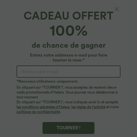
CADEAU OFFERT
Combishort décontracté à col Henley et
100%
manches courtes
4.5
(
16
)
de chance de gagner
$39.95 USD
Entrez votre addresse e-mail pour faire
tourner la roue.*
*Nouveaux utilisateurs uniquement.
En cliquant sur "TOURNER !", vous acceptez de recevoir des e-
mails promotionnels d'Halara. Vous pouvez vous désabonner à
tout moment.
En cliquant sur "TOURNER !", vous indiquez avoir lu et accepté
les conditions générales d'Halara
,
les règles de l'activité
et notre
politique de confidentialité
.
TOURNER !