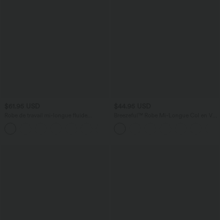
$61.95 USD
$44.95 USD
Robe de travail mi-longue fluide
Breezeful™ Robe Mi-Longue Col en V
gainante à manches chauve-souris avec
Manches Courtes Poche Latérale Nouée
poches
au Dos Séchage Rapide