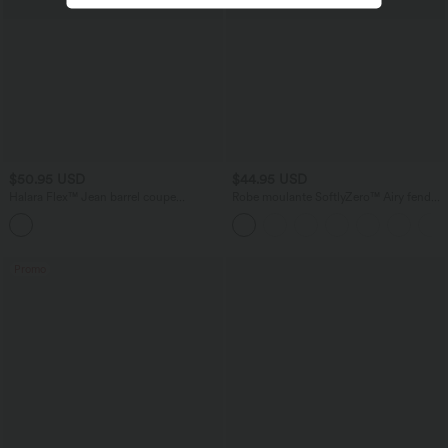
$50.95 USD
$44.95 USD
Halara Flex™ Jean barrel coupe
Robe moulante SoftlyZero™ Airy fendue
tonneau taille mi-haute avec poches
à effet frais InstantCool, brassière
intégrée, dos nu croisé à lacets,
légèrement plissée pour invitée de
mariage et demoiselle d'honneur
Promo