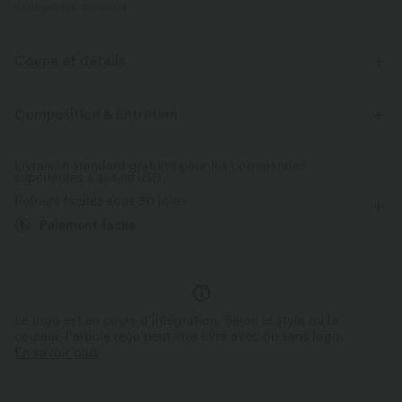
ID de produit 02718004
Coupe et détails
Col henley
Décontracté
Manches courtes
Composition & Entretien
Élasticité quatre directions
Combi-shorts
Livraison standard gratuite pour les commandes
supérieures à
$84.09 USD
Retours faciles sous 30 jours
Paiement facile
Le logo est en cours d’intégration. Selon le style ou la
couleur, l’article reçu peut être livré avec ou sans logo.
En savoir plus