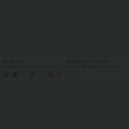
$41.95 USD
$36.95 USD
$44.95 USD
Pantalon large fluide taille haute avec
Pantalon taille haute coupe droite
cordon de serrage, poches latérales et
DayStretch avec poches
+15
aspect lin