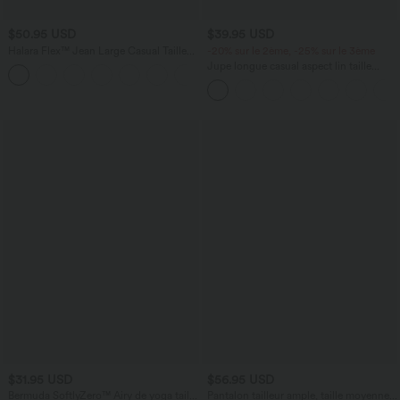
$50.95 USD
$39.95 USD
Halara Flex™ Jean Large Casual Taille
-20% sur le 2ème, -25% sur le 3ème
Haute Poches Multiples Tricot
Jupe longue casual aspect lin taille
+2
Extensible Délavé
haute avec cordon de serrage
$31.95 USD
$56.95 USD
Bermuda SoftlyZero™ Airy de yoga taille
Pantalon tailleur ample, taille moyenne,