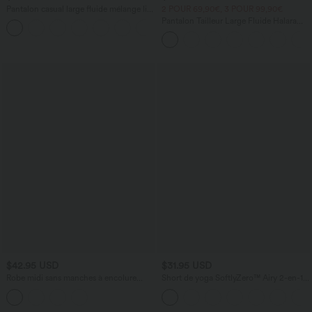
Pantalon casual large fluide mélange lin
2 POUR 69,90€, 3 POUR 99,90€
taille haute avec cordon de serrage et
Pantalon Tailleur Large Fluide Halara
+5
poches
Flex™ Gaufré Taille Haute Poches
Latérales
$42.95 USD
$31.95 USD
Robe midi sans manches à encolure
Short de yoga SoftlyZero™ Airy 2-en-1
arrondie avec coussinets amovibles et
taille très haute avec poches et effet frais
ourlet à volants
InstantCool 17,5 cm