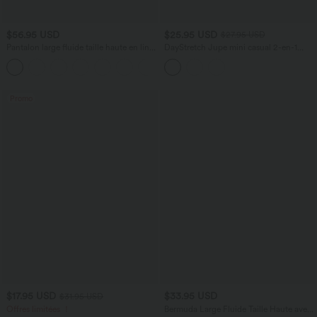
$56.95 USD
$25.95 USD
$27.95 USD
Pantalon large fluide taille haute en lin
DayStretch Jupe mini casual 2-en-1
mélangé avec poches et liens latéraux
bodycon plissée croisée taille haute
Promo
$17.95 USD
$33.95 USD
$31.95 USD
Offres limitées ！
Bermuda Large Fluide Taille Haute avec