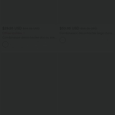
$29.95 USD
$50.95 USD
$56.95 USD
$56.95 USD
Offres limitées ！
Combinaison décontractée large chinée
froncée bretelles ajustables avec poches
Combinaison décontractée dos nu avec
- Easy Peasy
poches latérales
+10