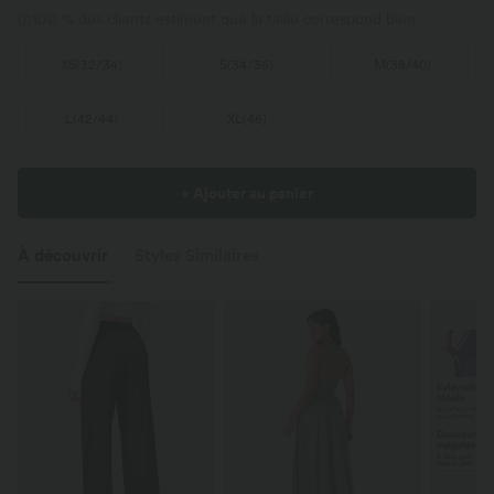
100 % des clients estiment que la taille correspond bien.
XS
(
32/34
)
S
(
34/36
)
M
(
38/40
)
L
(
42/44
)
XL
(
46
)
+ Ajouter au panier
À découvrir
Styles Similaires