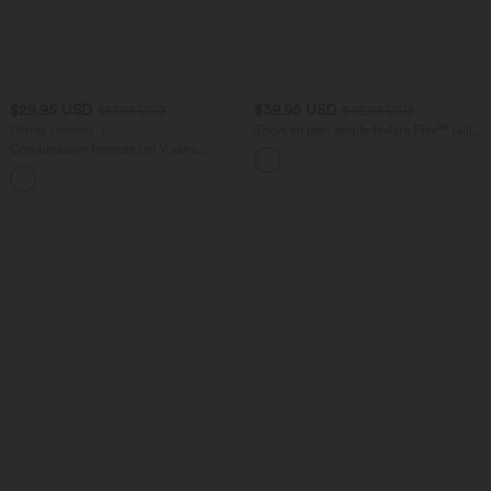
$29.95 USD
$39.95 USD
$61.95 USD
$42.95 USD
Offres limitées ！
Short en jean ample Halara Flex™ taille
haute croisé gainant décontracté avec
Combinaison froncée col V sans
poches
manches avec poches - Easy Peasy
+7