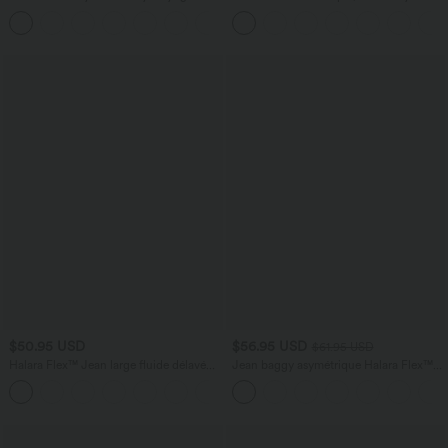
haute avec poches multiples et effet
coupe barrel, à poches
+16
frais InstantCool
$50.95 USD
$56.95 USD
$61.95 USD
Halara Flex™ Jean large fluide délavé
Jean baggy asymétrique Halara Flex™
taille haute à rayures avec poches
taille haute effet délavé avec poches
+1