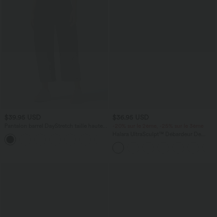
$39.95 USD
$36.95 USD
Pantalon barrel DayStretch taille haute
-20% sur le 2ème, -25% sur le 3ème
avec poches
Halara UltraSculpt™ Débardeur De
+5
Course à Col en U Dos Nu Ourlet
Incurvé Croisé