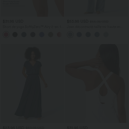
$31.95 USD
$53.95 USD
$56.95 USD
Short de yoga SoftlyZero™ Airy 2-en-1
Jean décontracté taille mi-haute en
taille très haute avec poches et effet frais
lyocell drapé avec cordon de serrage et
+23
InstantCool 17,5 cm
poches
$23.95 USD
$31.95 USD
$50.95 USD