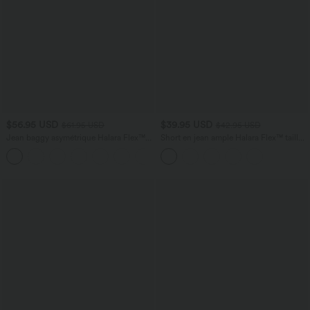
$56.95 USD
$39.95 USD
$61.95 USD
$42.95 USD
Jean baggy asymétrique Halara Flex™
Short en jean ample Halara Flex™ taille
taille haute effet délavé avec poches
haute croisé gainant décontracté avec
poches