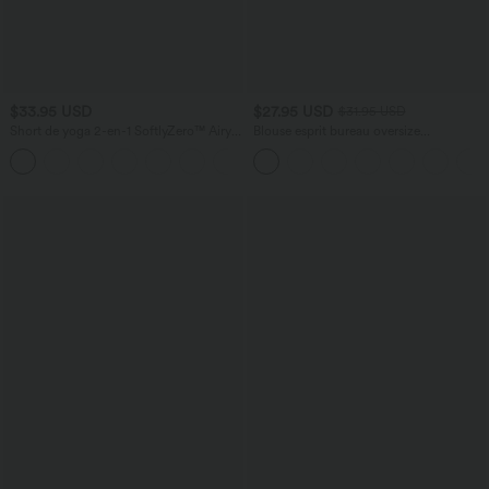
$33.95 USD
$27.95 USD
$31.95 USD
Short de yoga 2-en-1 SoftlyZero™ Airy
Blouse esprit bureau oversize
taille très haute effet frais InstantCool
défroissage facile, col V et manches
+10
22,8 cm avec poches
courtes