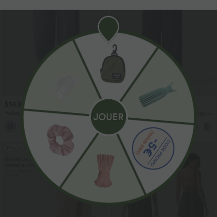
$56.95 USD
$33.95 USD
$61.95 USD
$39.95 USD
Halara Flex™ Jogging barrel en denim
Pantalon casual large fluide mélange lin
taille mi-haute avec poches
taille haute avec cordon de serrage et
poches
Promo
Promo