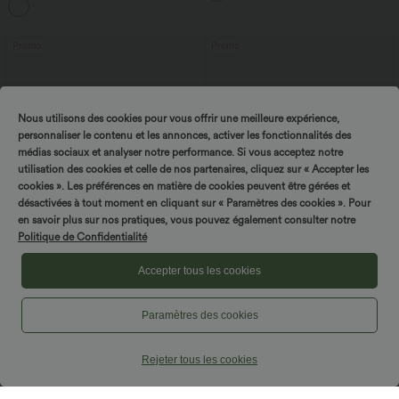
+2
avec poches—UPF40+
Promo
Promo
Nous utilisons des cookies pour vous offrir une meilleure expérience,
personnaliser le contenu et les annonces, activer les fonctionnalités des
médias sociaux et analyser notre performance. Si vous acceptez notre
utilisation des cookies et celle de nos partenaires, cliquez sur « Accepter les
cookies ». Les préférences en matière de cookies peuvent être gérées et
désactivées à tout moment en cliquant sur « Paramètres des cookies ». Pour
en savoir plus sur nos pratiques, vous pouvez également consulter notre
Politique de Confidentialité
Accepter tous les cookies
$16.95 USD
$25.95 USD
Offres bonus $14.52 USD
Offres bonus $20.13 USD
Paramètres des cookies
Short type boxer taille haute très
T-shirt décontracté col bateau manches
extensible et doux pour la détente
courtes coton
Rejeter tous les cookies