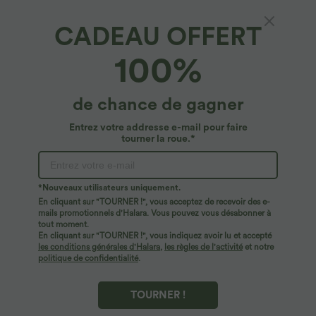
CADEAU OFFERT
100%
de chance de gagner
Entrez votre addresse e-mail pour faire
tourner la roue.*
*Nouveaux utilisateurs uniquement.
En cliquant sur "TOURNER !", vous acceptez de recevoir des e-
$44.95 USD
$56.95 USD
$61.95 USD
mails promotionnels d'Halara. Vous pouvez vous désabonner à
Robe longue fluide fendue avec poches
Jean Barrel 7/8 taille basse Halara Flex™
tout moment.
latérales, dos nu et effet torsadé
avec poches zippées
En cliquant sur "TOURNER !", vous indiquez avoir lu et accepté
+8
les conditions générales d'Halara
,
les règles de l'activité
et notre
politique de confidentialité
.
TOURNER !