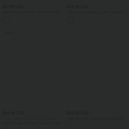
$27.95 USD
$33.95 USD
Caraco décontracté 2-en-1 froncé avec
Top casual relaxed col rond à manches
brassière intégrée bretelles réglables
chauve-souris
Promo
$44.95 USD
$50.95 USD
-20% sur le 2ème, -25% sur le 3ème
Jean droit décontracté croisé gainant
taille haute avec poches Halara Flex™
Pantalon de golf fuselé, taille mi-haute,
cordon, ourlet courbé, séchage rapide,