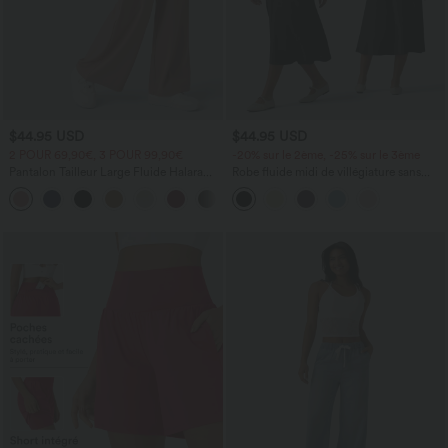
$44.95 USD
$44.95 USD
2 POUR 69,90€, 3 POUR 99,90€
-20% sur le 2ème, -25% sur le 3ème
Pantalon Tailleur Large Fluide Halara
Robe fluide midi de villégiature sans
Flex™ Gaufré Taille Haute Poches
manches, encolure carrée, dos nu croisé,
+21
Latérales
fronces et soutien-gorge intégré