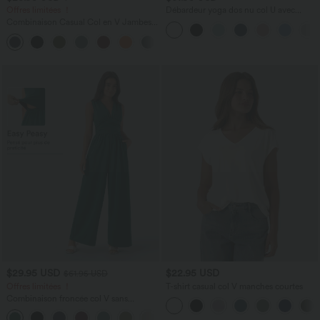
Offres limitées ！
Débardeur yoga dos nu col U avec
bretelles croisées, ourlet arrondi et effet
Combinaison Casual Col en V Jambes
frais InstantCool, protection solaire
Large Plissée Manches Courtes Poche
UPF50+
+5
Latérale Gaufrée Fluide
$29.95 USD
$22.95 USD
$61.95 USD
Offres limitées ！
T-shirt casual col V manches courtes
Combinaison froncée col V sans
manches avec poches - Easy Peasy
+7