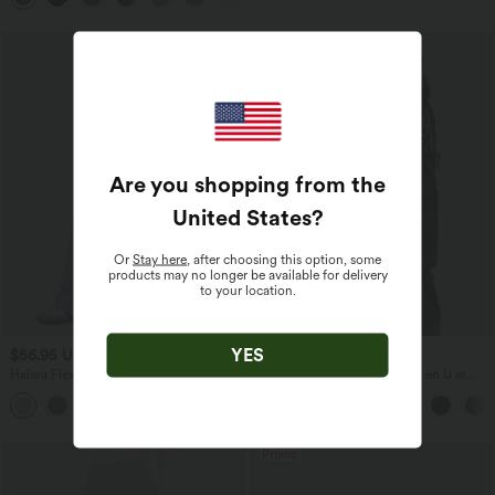
Are you shopping from the
United States
?
Or
Stay here
, after choosing this option, some
products may no longer be available for delivery
to your location.
YES
$56.95 USD
$31.95 USD
$61.95 USD
Halara Flex™ Jean large asymétrique
Débardeur décontracté à col en U et
taille basse avec bouton, fermeture
brassière intégrée
+5
éclair et poches multiples, délavé et
extensible en maille
Promo