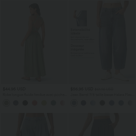
$44.95 USD
$56.95 USD
$61.95 USD
Robe longue fluide fendue avec poches
Jean Barrel 7/8 taille basse Halara Flex™
latérales, dos nu et effet torsadé
avec poches zippées
+8