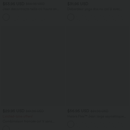
$53.95 USD
$31.95 USD
$56.95 USD
Jean décontracté taille mi-haute en
Débardeur yoga dos nu col U avec
lyocell drapé avec cordon de serrage et
bretelles croisées, ourlet arrondi et effet
poches
frais InstantCool, protection solaire
UPF50+
$29.95 USD
$56.95 USD
$61.95 USD
$61.95 USD
Limited-time offers!
Halara Flex™ Jean large asymétrique
taille basse avec bouton, fermeture
Combinaison froncée col V sans
éclair et poches multiples, délavé et
manches avec poches - Easy Peasy
extensible en maille
+7