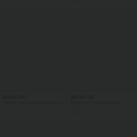
$56.95 USD
$50.95 USD
Pantalon large fluide taille haute en lin
Robe longue à encolure bateau,
mélangé avec poches et liens latéraux
bretelles asymétriques, côtés froncés et
poches