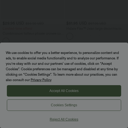
$29.95 USD
$61.95 USD
$56.95 USD
$67.95 USD
Limited-time offers!
Halara Flex™ Jean large décontracté
taille haute gainant avec poches
Combinaison tailleur plissée croisée col
V à manches courtes avec lien noué et
poches — Easy Peasy
We use cookies to offer you a better experience, to personalize content and
ads, to enable social media functionality and to analyze our performance. If
you're okay with our and our partners’ use of cookies, click on “Accept
Cookies”. Cookie preferences can be managed and disabled at any time by
clicking on “Cookies Settings”. To learn more about our practices, you can
also consult our
Privacy Policy
Accept All Cookies
Cookies Settings
Reject All Cookies