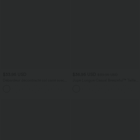
$33.95 USD
$36.95 USD
$39.95 USD
Débardeur décontracté col carré avec
Jupe Longue Casual Breezeful™ Taille
soutien-gorge intégré bonnets B-E
Haute à Volants 2en1 Fluide Sèchement
Rapide Quotidien Maxi