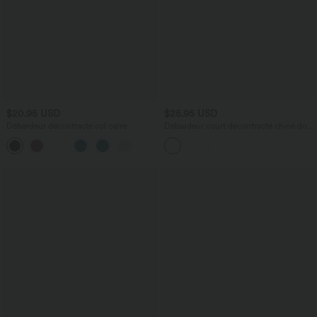
$20.95 USD
$25.95 USD
Débardeur décontracté col carré
Débardeur court décontracté chiné dos
nu ajusté torsadé avec boucle réglable