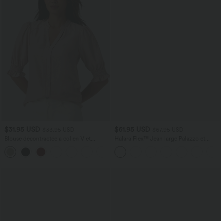
$31.95 USD
$61.95 USD
$33.95 USD
$67.95 USD
Blouse décontractée à col en V et
Halara Flex™ Jean large Palazzo et
manches courtes bouffantes
Taille Haute avec Poches Avant en Tricot
Extensible Lavé