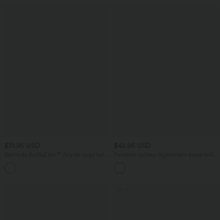
$31.95 USD
$42.95 USD
Bermuda SoftlyZero™ Airy de yoga taille
Pantalon tailleur légèrement évasé taille
haute avec poches multiples et effet
haute avec poches arrière Halara Flex™
+16
frais InstantCool
SALE