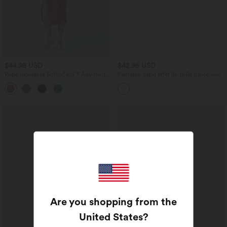
$44.95 USD
$42.95 USD
Robe moulante SoftlyZero™ Airy fendue
Pantalon capri effet lin taille haute avec
à effet frais InstantCool, brassière
poches zippées
+1
intégrée, dos nu croisé à lacets,
légèrement plissée pour invitée de
mariage et demoiselle d'honneur
Are you shopping from the
United States
?