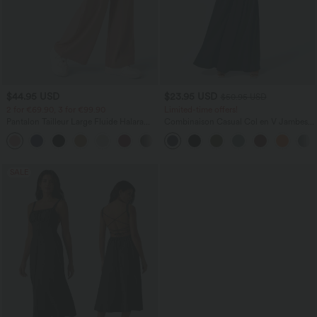
$44.95 USD
$23.95 USD
$50.95 USD
2 for €69.90, 3 for €99.90
Limited-time offers!
Pantalon Tailleur Large Fluide Halara
Combinaison Casual Col en V Jambes
Flex™ Gaufré Taille Haute Poches
Large Plissée Manches Courtes Poche
+21
Latérales
Latérale Gaufrée Fluide
SALE