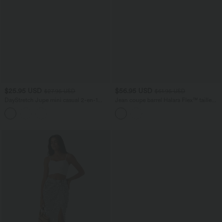
$25.95 USD
$56.95 USD
$27.95 USD
$61.95 USD
DayStretch Jupe mini casual 2-en-1
Jean coupe barrel Halara Flex™ taille
bodycon plissée croisée taille haute
haute avec poches