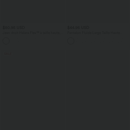
$50.95 USD
$44.95 USD
Jean droit Halara Flex™ à taille haute,
Pantalon Fluide Large Taille Haute
poches multiples, effet délavé et tissu
Poches Latérales Palazzo Solide Casual
+3
extensible
Linen-Feel
SALE