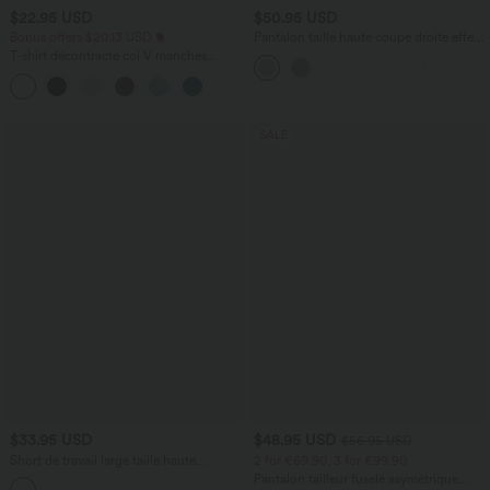
$22.95 USD
$50.95 USD
Bonus offers $20.13 USD
Pantalon taille haute coupe droite effet
lin avec poches
T-shirt décontracté col V manches
courtes coupe courte
SALE
$33.95 USD
$48.95 USD
$56.95 USD
Short de travail large taille haute
2 for €69.90, 3 for €99.90
DayStretch avec poches
Pantalon tailleur fuselé asymétrique