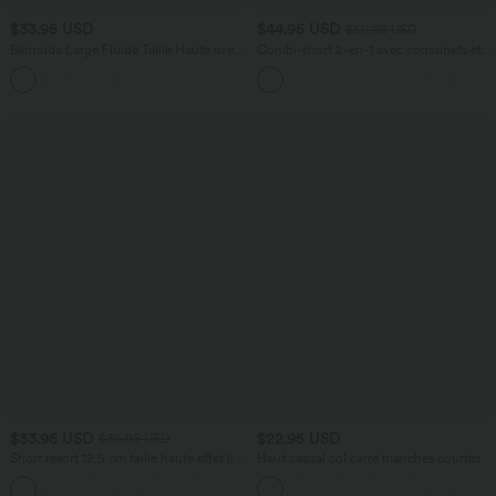
$33.95 USD
$44.95 USD
$50.95 USD
Bermuda Large Fluide Taille Haute avec
Combi-short 2-en-1 avec coussinets et
Plis et Poches Latérales en Lin
poches - Édition Easy Peasy
Synthétique
$33.95 USD
$22.95 USD
$36.95 USD
Short resort 12,5 cm taille haute effet lin
Haut casual col carré manches courtes
avec ourlet roulotté et poches