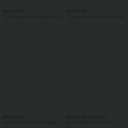
$33.95 USD
$27.95 USD
Short de yoga 2-en-1 SoftlyZero™ Airy
Caraco décontracté 2-en-1 froncé avec
taille très haute effet frais InstantCool
brassière intégrée bretelles réglables
+10
22,8 cm avec poches
$50.95 USD
$27.95 USD
$31.95 USD
Jean droit décontracté croisé gainant
Blouse esprit bureau oversize
taille haute avec poches Halara Flex™
défroissage facile, col V et manches