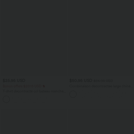
$25.95 USD
$50.95 USD
$56.95 USD
Bonus offers $20.13 USD
Combinaison décontractée large chinée
froncée bretelles ajustables avec poches
T-shirt décontracté col bateau manches
- Easy Peasy
courtes coton