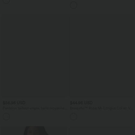
+11
taille moyenne Halara Flex™ DayStretch
avec poches
$56.95 USD
$44.95 USD
Pantalon tailleur ample, taille moyenne,
Breezeful™ Robe Mi-Longue Col en V
coupe barrel, à poches
Manches Courtes Poche Latérale Nouée
+3
au Dos Séchage Rapide