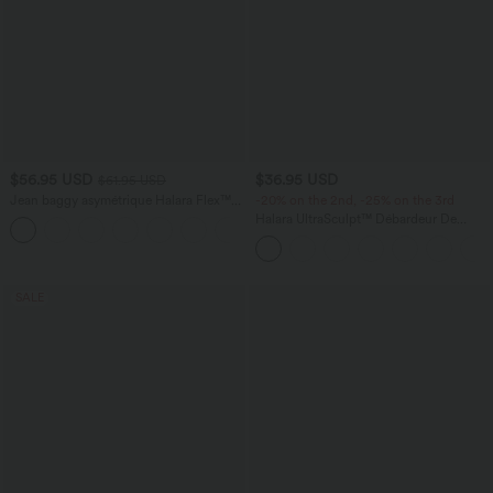
$56.95 USD
$36.95 USD
$61.95 USD
Jean baggy asymétrique Halara Flex™
-20% on the 2nd, -25% on the 3rd
taille haute effet délavé avec poches
Halara UltraSculpt™ Débardeur De
Course à Col en U Dos Nu Ourlet
Incurvé Croisé
SALE