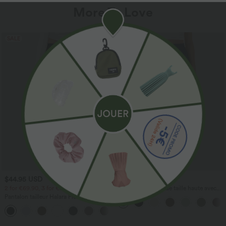
More To Love
SALE
$44.95 USD
$41.95 USD
2 for €69.90, 3 for €99.90
Pantalon large fluide taille haute avec
cordon de serrage, poches latérales et
Pantalon tailleur Halara Flex™
aspect lin
DayStretch coupe droite taille haute
+23
avec poches