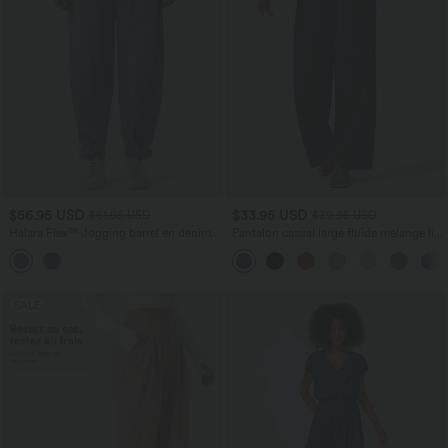
$56.95 USD
$33.95 USD
$61.95 USD
$39.95 USD
Halara Flex™ Jogging barrel en denim
Pantalon casual large fluide mélange lin
taille mi-haute avec poches
taille haute avec cordon de serrage et
poches
SALE