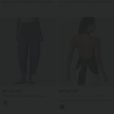
Short décontracté effet lin taille haute
Combinaison décontractée dos nu avec
avec cordon de serrage et poches
poches latérales
latérales
SALE
$50.95 USD
$25.95 USD
Halara Flex™ Jean barrel coupe
-20% on the 2nd, -25% on the 3rd
tonneau taille mi-haute avec poches
Top décontracté dos nu à col licou avec
lien dans le dos