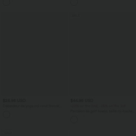
+1
courtes
SALE
$25.95 USD
$44.95 USD
Débardeur de yoga col rond froncé,
-20% on the 2nd, -25% on the 3rd
tissu rafraîchissant - Protection UPF50+
Pantalon de golf fuselé, taille mi-haute,
+16
cordon, ourlet courbé, séchage rapide,
avec poches—UPF40+
SALE