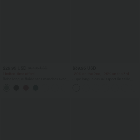
$29.95 USD
$39.95 USD
$67.95 USD
Limited-time offers!
-20% on the 2nd, -25% on the 3rd
Robe longue fluide sans manches avec
Jupe longue casual aspect lin taille
brassière intégrée (Bonnets E-G) et
haute avec cordon de serrage
poches