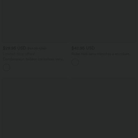
$29.95 USD
$42.95 USD
$61.95 USD
Limited-time offers!
Robe midi sans manches à encolure
arrondie avec coussinets amovibles et
Combinaison tailleur col bateau sans
ourlet à volants
manches à rayures et nœuds sur les
+8
côtés effet frais InstantCool avec
poches, accès facile Easy Peasy