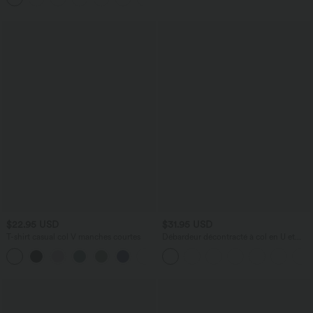
$22.95 USD
$31.95 USD
T-shirt casual col V manches courtes
Débardeur décontracté à col en U et
brassière intégrée
+9