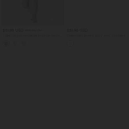
$31.95 USD
$31.95 USD
$33.95 USD
Jupe longue moulante taille mi-haute
Débardeur tailleur col V avec fronces et
avec nœud devant et fronces imprimé
brassière intégrée
floral/à rayures