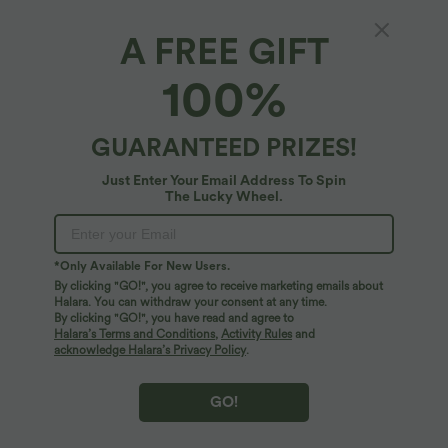
A FREE GIFT
100%
GUARANTEED PRIZES!
Just Enter Your Email Address To Spin
The Lucky Wheel.
Oops!
We can't seem to find the page you're looking for.
*Only Available For New Users.
By clicking "GO!", you agree to receive marketing emails about
Halara. You can withdraw your consent at any time.
By clicking "GO!", you have read and agree to
Shop More
Halara’s Terms and Conditions
,
Activity Rules
and
acknowledge Halara’s Privacy Policy
.
GO!