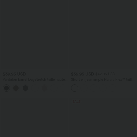
$39.95 USD
$39.95 USD
$42.95 USD
Pantalon barrel DayStretch taille haute
Short en jean ample Halara Flex™ taille
avec poches
haute croisé gainant décontracté avec
+5
poches
SALE