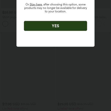
Or
Stay here
, after choosing this option, some
products may no longer be available for delivery
to your location.
$25.95 USD
$33.95 USD
$36.95 USD
Short yoga 2-en-1 SoftlyZero™ Airy
Short tailleur ample DayStretch taille
effet frais InstantCool taille très haute
haute 17,5 cm avec poches
+20
12,5 cm avec poches, longueur allongée
YES
$17.95 USD
$29.95 USD
$31.95 USD
$56.95 USD
Limited-time offers!
Limited-time offers!