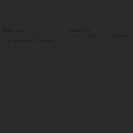
$16.95 USD
$33.95 USD
Bonus offers $14.52 USD
Top casual relaxed col rond à manches
chauve-souris
Short type boxer taille haute très
extensible et doux pour la détente