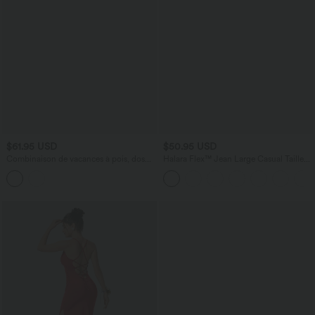
$61.95 USD
$50.95 USD
Combinaison de vacances à pois, dos
Halara Flex™ Jean Large Casual Taille
nu halter, coussinets amovibles, poches
Haute Poches Multiples Tricot
et accès facile Easy Peasy
Extensible Délavé