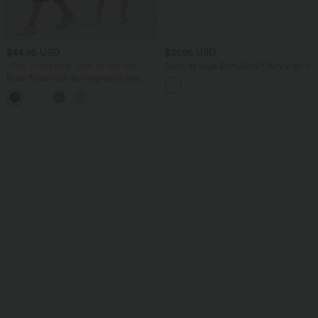
$44.95 USD
$31.95 USD
-20% on the 2nd, -25% on the 3rd
Short de yoga SoftlyZero™ Airy 2-en-1
taille très haute avec poches et effet frais
Robe fluide midi de villégiature sans
InstantCool 17,5 cm
manches, encolure carrée, dos nu croisé,
fronces et soutien-gorge intégré