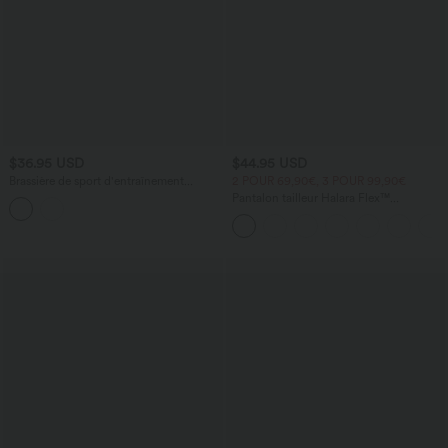
$36.95 USD
$44.95 USD
Brassière de sport d'entraînement
2 POUR 69,90€, 3 POUR 99,90€
maintien fort en mesh contrasté avec
Pantalon tailleur Halara Flex™
boucle ajustable et coussinets non
DayStretch coupe droite taille haute
amovibles
avec poches