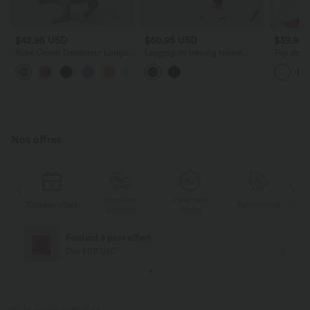
$42.95 USD
$50.95 USD
$39.95
Robe Casual Débardeur Longue
Legging de training Halara
Top de sp
Fluide Fendue Dos Nu à Col en
UltraSculpt™ taille haute gainant
séchage r
+12
U
et sculptant avec effet scrunch
asymétri
liftant fessiers et poches
avec trou
intégrée
Nos offres
Livraison
Paiement
s
Cadeau offert
Promotions
Ca
gratuite
différé
Livraison offerte
Dès $84 USD d'achat