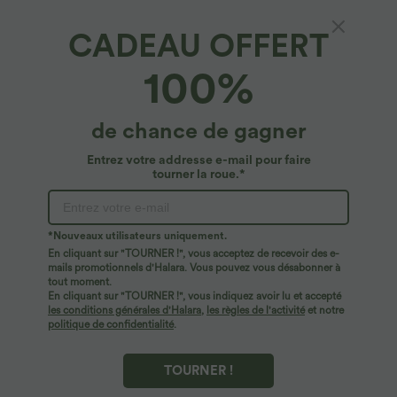
CADEAU OFFERT
Halara UltraSculpt™*
100%
Pantalon large fluide décontracté gainant
taille haute avec poches
4.9
(
107
)
de chance de gagner
$50.95 USD
Entrez votre addresse e-mail pour faire
tourner la roue.*
*Nouveaux utilisateurs uniquement.
En cliquant sur "TOURNER !", vous acceptez de recevoir des e-
mails promotionnels d'Halara. Vous pouvez vous désabonner à
tout moment.
En cliquant sur "TOURNER !", vous indiquez avoir lu et accepté
les conditions générales d'Halara
,
les règles de l'activité
et notre
politique de confidentialité
.
TOURNER !