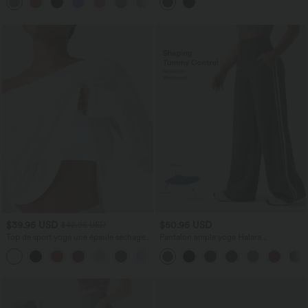
+12
effet scrunch liftant fessiers et poches
$39.95 USD
$50.95 USD
$42.95 USD
Top de sport yoga une épaule séchage
Pantalon ample yoga Halara
rapide ourlet arrondi asymétrique
UltraSculpt™ taille haute gainant à
+3
manches longues avec trous pouces -
rayures color block avec poches
Brassière intégrée