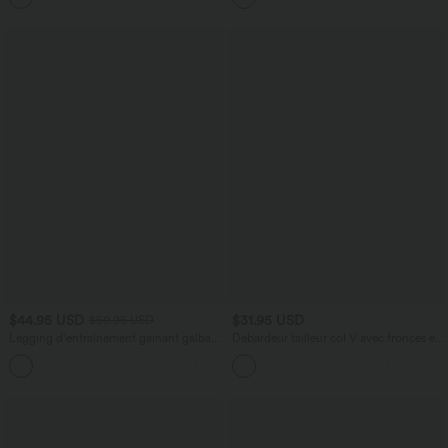
intégré
$44.95 USD
$31.95 USD
$50.95 USD
Legging d'entraînement gainant galbant
Débardeur tailleur col V avec fronces et
taille haute avec effet scrunch et poches
brassière intégrée
+13
Halara UltraSculpt™