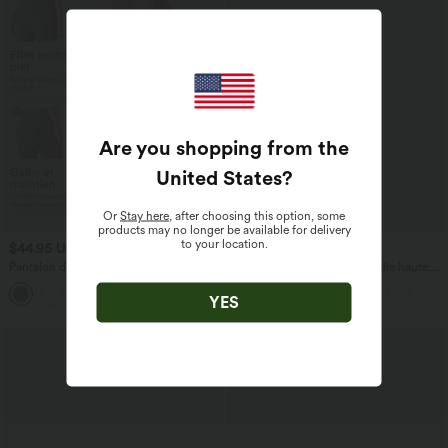
Are you shopping from the
United States
?
Or
Stay here
, after choosing this option, some
products may no longer be available for delivery
to your location.
$44.95 USD
$50.95 USD
Pantalon de yoga à coupe bootcut
Jean droit Halara Flex™ à taille haute,
gainant taille haute avec poches Halara
poches multiples, effet délavé et tissu
+11
UltraSculpt™
extensible
YES