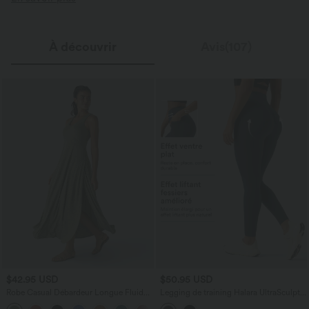
À découvrir
Avis(107)
$42.95 USD
$50.95 USD
Robe Casual Débardeur Longue Fluide
Legging de training Halara UltraSculpt™
Fendue Dos Nu à Col en U
taille haute gainant et sculptant avec