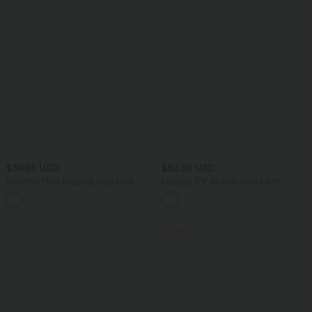
$39.95 USD
$50.95 USD
Seamless Flow Legging yoga taille
Legging 7/8 de yoga taille haute
haute gainant et sculptant
gainant sculptant anti-roulottage Halara
UltraSculpt™ avec poches
Promo