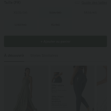
Taille
(FR)
Guide des tailles
XS
(
32/34
)
S
(
34/36
)
M
(
38/40
)
L
(
42/44
)
XL
(
46
)
+ Ajouter au panier
À découvrir
Styles Similaires