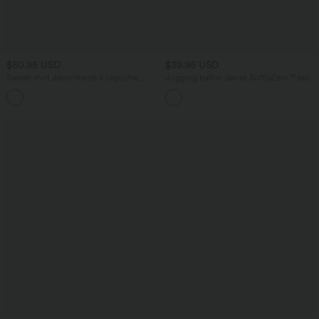
$50.95 USD
$39.95 USD
Sweat-shirt décontracté à capuche,
Jogging ballon danse SoftlyZero™ taille
cordon de serrage, manches longues et
haute gainant avec poches
poches