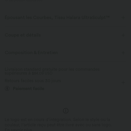
ID de produit 02809568
Épousant les Courbes, Tissu Halara UltraSculpt™
Mettez vos courbes en valeur avec notre tissu sculptant.
Coupe et détails
Extensible dans les 4 sens
Tissu respirant
Maintien moyen
Ceinture en V
Poches latérales
Composition & Entretien
Doux et lisse
Compression sculptante
Enfilable
Entraînement
Longueur 7 / 8
Livraison standard gratuite pour les commandes
Évacue l’humidité
supérieures à
Taille ultra haute
$84.09 USD
Ajusté
Haute élasticité
Retours faciles sous 30 jours
Élasticité quatre directions
Skinny
Paiement facile
Le logo est en cours d’intégration. Selon le style ou la
couleur, l’article reçu peut être livré avec ou sans logo.
En savoir plus