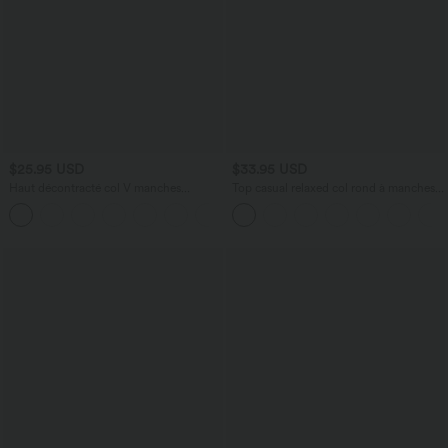
$25.95 USD
$33.95 USD
Haut décontracté col V manches
Top casual relaxed col rond à manches
courtes froncé coupe décontractée
chauve-souris
+1