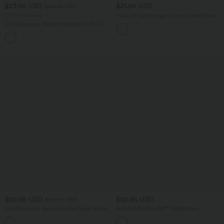
$23.95 USD
$31.95 USD
$44.95 USD
Offres limitées ！
Haut de sport yoga col rond manches
longues froncé - UPF50+
Combinaison Décontractée Dos Nu Col
en U Torsadé Poches Latérales Plissées
+11
Style Sarouel - Édition Easy Peasy
$50.95 USD
$42.95 USD
$56.95 USD
Combinaison décontractée large chinée
Halara UltraSculpt™ Débardeur
froncée bretelles ajustables avec poches
d'entraînement dos nu croisé avec
+10
- Easy Peasy
boucle ajustable et soutien-gorge